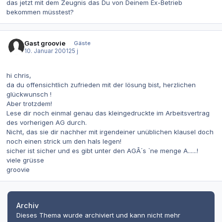
das jetzt mit dem Zeugnis das Du von Deinem Ex-Betrieb
bekommen müsstest?
Gast groovie
Gäste
10. Januar 2001
25 j
hi chris,
da du offensichtlich zufrieden mit der lösung bist, herzlichen
glückwunsch !
Aber trotzdem!
Lese dir noch einmal genau das kleingedruckte im Arbeitsvertrag
des vorherigen AG durch.
Nicht, das sie dir nachher mit irgendeiner unüblichen klausel doch
noch einen strick um den hals legen!
sicher ist sicher und es gibt unter den AGÂ´s `ne menge A......!
viele grüsse
groovie
Archiv
Dieses Thema wurde archiviert und kann nicht mehr