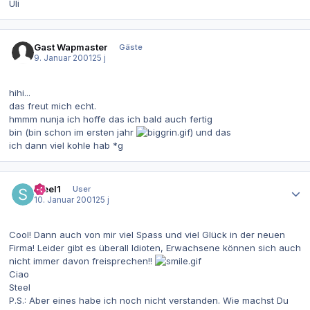
Uli
Gast Wapmaster
Gäste
9. Januar 2001
25 j
hihi...
das freut mich echt.
hmmm nunja ich hoffe das ich bald auch fertig
bin (bin schon im ersten jahr
) und das
ich dann viel kohle hab *g
Autor-Statistiken
Steel1
User
10. Januar 2001
25 j
Cool! Dann auch von mir viel Spass und viel Glück in der neuen
Firma! Leider gibt es überall Idioten, Erwachsene können sich auch
nicht immer davon freisprechen!!
Ciao
Steel
P.S.: Aber eines habe ich noch nicht verstanden. Wie machst Du