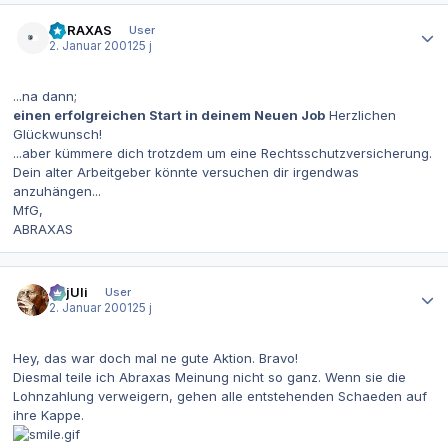
Autor-Statistiken
ABRAXAS
User
2. Januar 2001
25 j
...na dann;
einen erfolgreichen Start in deinem Neuen Job
Herzlichen
Glückwunsch!
...aber kümmere dich trotzdem um eine Rechtsschutzversicherung.
Dein alter Arbeitgeber könnte versuchen dir irgendwas
anzuhängen...
MfG,
ABRAXAS
Autor-Statistiken
gajUli
User
2. Januar 2001
25 j
Hey, das war doch mal ne gute Aktion. Bravo!
Diesmal teile ich Abraxas Meinung nicht so ganz. Wenn sie die
Lohnzahlung verweigern, gehen alle entstehenden Schaeden auf
ihre Kappe.