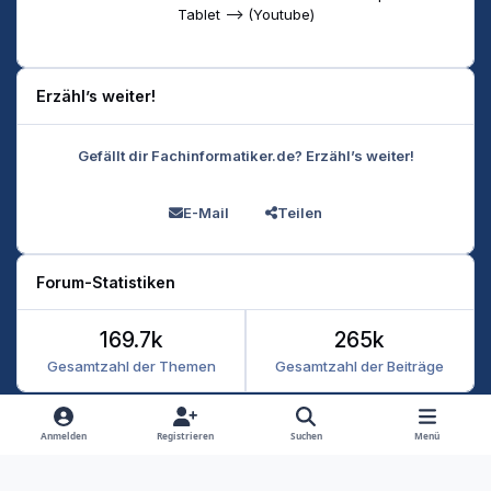
Tablet --> (Youtube)
Erzähl’s weiter!
Gefällt dir Fachinformatiker.de? Erzähl’s weiter!
E-Mail
Teilen
Forum-Statistiken
169.7k
265k
Gesamtzahl der Themen
Gesamtzahl der Beiträge
Heller Modus
Dunkler Modus
Systemeinstellung
Anmelden
Registrieren
Suchen
Menü
Datenschutz
Kontakt
Cookies
RSS