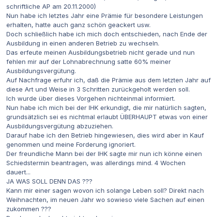
schriftliche AP am 20.11.2000)
Nun habe ich letztes Jahr eine Prämie für besondere Leistungen
erhalten, hatte auch ganz schön geackert usw.
Doch schließlich habe ich mich doch entschieden, nach Ende der
Ausbildung in einen anderen Betrieb zu wechseln.
Das erfeute meinen Ausbildungsbetrieb nicht gerade und nun
fehlen mir auf der Lohnabrechnung satte 60% meiner
Ausbildungsvergütung.
Auf Nachfrage erfuhr ich, daß die Prämie aus dem letzten Jahr auf
diese Art und Weise in 3 Schritten zurückgeholt werden soll.
Ich wurde über dieses Vorgehen nichteinmal informiert.
Nun habe ich mich bei der IHK erkundigt, die mir natürlich sagten,
grundsätzlich sei es nichtmal erlaubt ÜBERHAUPT etwas von einer
Ausbildungsvergütung abzuziehen.
Darauf habe ich den Betrieb hingewiesen, dies wird aber in Kauf
genommen und meine Forderung ignoriert.
Der freundliche Mann bei der IHK sagte mir nun ich könne einen
Schiedstermin beantragen, was allerdings mind. 4 Wochen
dauert...
JA WAS SOLL DENN DAS ???
Kann mir einer sagen wovon ich solange Leben soll? Direkt nach
Weihnachten, im neuen Jahr wo sowieso viele Sachen auf einen
zukommen ???