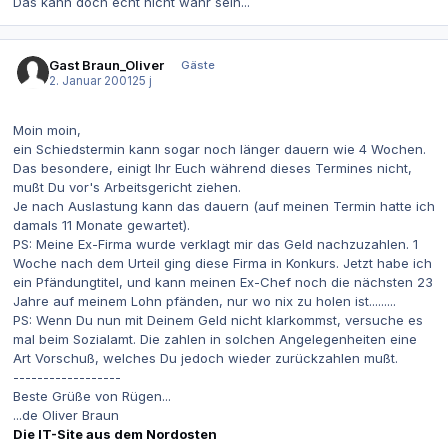
Das kann doch echt nicht wahr sein...
Gast Braun_Oliver
Gäste
2. Januar 2001
25 j
Moin moin,
ein Schiedstermin kann sogar noch länger dauern wie 4 Wochen.
Das besondere, einigt Ihr Euch während dieses Termines nicht,
mußt Du vor's Arbeitsgericht ziehen.
Je nach Auslastung kann das dauern (auf meinen Termin hatte ich
damals 11 Monate gewartet).
PS: Meine Ex-Firma wurde verklagt mir das Geld nachzuzahlen. 1
Woche nach dem Urteil ging diese Firma in Konkurs. Jetzt habe ich
ein Pfändungtitel, und kann meinen Ex-Chef noch die nächsten 23
Jahre auf meinem Lohn pfänden, nur wo nix zu holen ist.........
PS: Wenn Du nun mit Deinem Geld nicht klarkommst, versuche es
mal beim Sozialamt. Die zahlen in solchen Angelegenheiten eine
Art Vorschuß, welches Du jedoch wieder zurückzahlen mußt.
------------------
Beste Grüße von Rügen...
...de Oliver Braun
Die IT-Site aus dem Nordosten