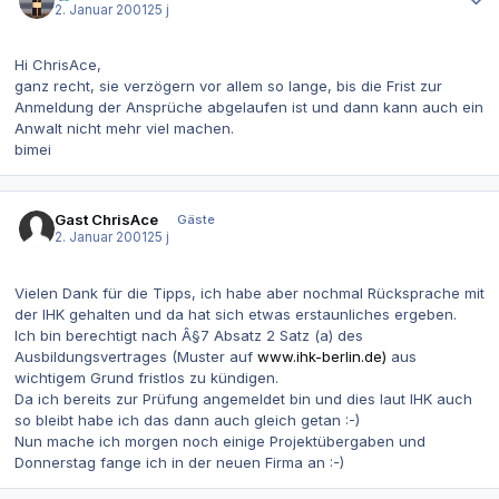
2. Januar 2001
25 j
Hi ChrisAce,
ganz recht, sie verzögern vor allem so lange, bis die Frist zur
Anmeldung der Ansprüche abgelaufen ist und dann kann auch ein
Anwalt nicht mehr viel machen.
bimei
Gast ChrisAce
Gäste
2. Januar 2001
25 j
Vielen Dank für die Tipps, ich habe aber nochmal Rücksprache mit
der IHK gehalten und da hat sich etwas erstaunliches ergeben.
Ich bin berechtigt nach Â§7 Absatz 2 Satz (a) des
Ausbildungsvertrages (Muster auf
www.ihk-berlin.de)
aus
wichtigem Grund fristlos zu kündigen.
Da ich bereits zur Prüfung angemeldet bin und dies laut IHK auch
so bleibt habe ich das dann auch gleich getan :-)
Nun mache ich morgen noch einige Projektübergaben und
Donnerstag fange ich in der neuen Firma an :-)