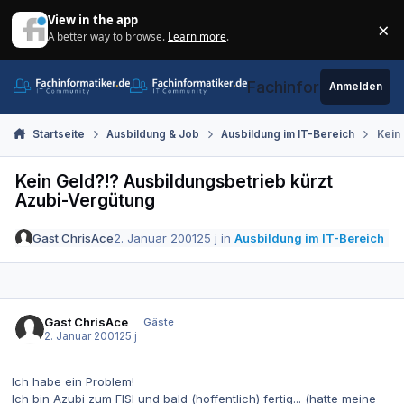
Zum Inhalt springen
View in the app
×
A better way to browse.
Learn more
.
Di
Fachinformatiker.de
Anmelden
Startseite
Ausbildung & Job
Ausbildung im IT-Bereich
Kein
Kein Geld?!? Ausbildungsbetrieb kürzt
Azubi-Vergütung
Gast ChrisAce
2. Januar 2001
25 j
in
Ausbildung im IT-Bereich
Gast ChrisAce
Gäste
2. Januar 2001
25 j
Ich habe ein Problem!
Ich bin Azubi zum FISI und bald (hoffentlich) fertig... (hatte meine