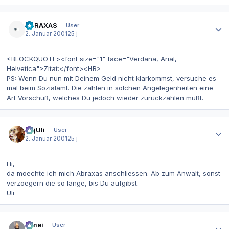
Autor-Statistiken
ABRAXAS
User
2. Januar 2001
25 j
<BLOCKQUOTE><font size="1" face="Verdana, Arial,
Helvetica">Zitat:</font><HR>
PS: Wenn Du nun mit Deinem Geld nicht klarkommst, versuche es
mal beim Sozialamt. Die zahlen in solchen Angelegenheiten eine
Art Vorschuß, welches Du jedoch wieder zurückzahlen mußt.
Autor-Statistiken
gajUli
User
2. Januar 2001
25 j
Hi,
da moechte ich mich Abraxas anschliessen. Ab zum Anwalt, sonst
verzoegern die so lange, bis Du aufgibst.
Uli
Autor-Statistiken
bimei
User