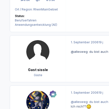
Beiträge
Lösungen
Reputation
Ort / Region:
RheinMainGebiet
Status:
Berufserfahren
Anwendungsentwicklung (AE)
1. September 2006
19 j
@allesweg: du bist auch 
Gast sissle
Gäste
1. September 2006
19 j
@allesweg: du bist auch 
Ich nich??