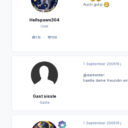
Auch gut:p
Hellspawn304
User
1.1k
106
Beiträge
Reputation
1. September 2006
19 j
@darkelder:
haette deine freundin e
Gast sissle
Gäste
1. September 2006
19 j