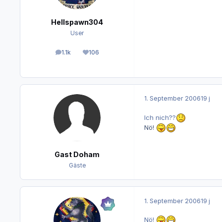
Hellspawn304
User
1.1k
106
Beiträge
Reputation
1. September 2006
19 j
Ich nich??
Nö!
Gast Doham
Gäste
1. September 2006
19 j
Nö!