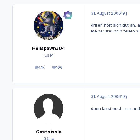
31. August 2006
19 j
grillen hört sich gut an
meiner freundin feiern w
Hellspawn304
User
1.1k
106
Beiträge
Reputation
31. August 2006
19 j
dann lasst euch nen ander
Gast sissle
Gäste