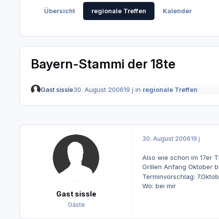
Übersicht
regionale Treffen
Kalender
Bayern-Stammi der 18te
Gast sissle
30. August 2006
19 j
in
regionale Treffen
30. August 2006
19 j
Also wie schon im 17er T
Grillen Anfang Oktober 
Terminvorschlag: 7.Okto
Wo: bei mir
Gast sissle
Gäste