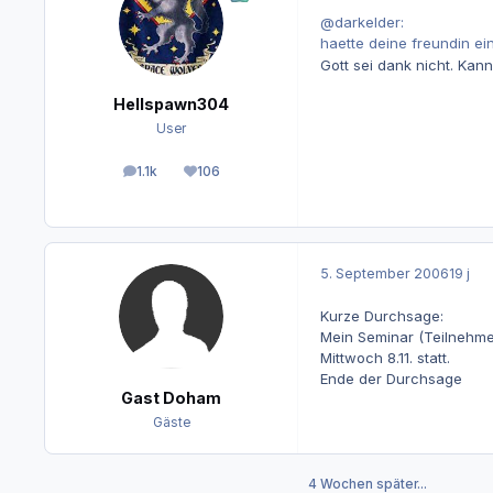
@darkelder:
haette deine freundin e
Gott sei dank nicht. Kan
Hellspawn304
User
1.1k
106
Beiträge
Reputation
5. September 2006
19 j
Kurze Durchsage:
Mein Seminar (Teilnehmer
Mittwoch 8.11. statt.
Ende der Durchsage
Gast Doham
Gäste
4 Wochen später...