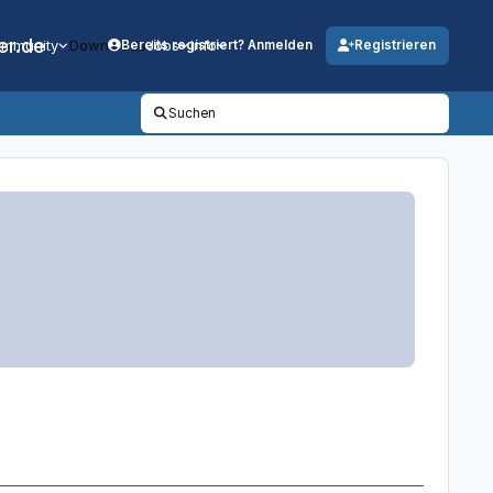
er.de
mmunity
Downloads
Jobs
Info
Bereits registriert? Anmelden
Registrieren
Suchen