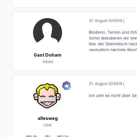
31. August 2006
19 j
Blödsinn. Termin und Orts
Sonst diskutieren wir wi
btw. der Stammtisch nach
vermutlich nächste Woch
Gast Doham
Gäste
31. August 2006
19 j
Ich zieh es nicht über 
allesweg
User
9.8k
1
3.9k