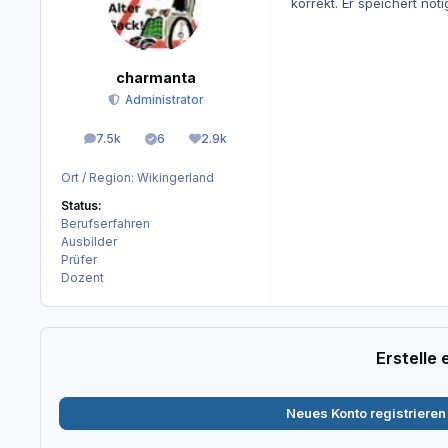
korrekt. Er speichert nö
charmanta
Administrator
7.5k
6
2.9k
Beiträge
Lösungen
Reputation
Ort / Region:
Wikingerland
Status:
Berufserfahren
Ausbilder
Prüfer
Dozent
Erstelle
Neues Konto registrieren