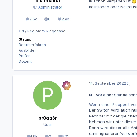
charmanta
IP schon vergeben ist
Kollisionen oder Netzaus
Administrator
7.5k
6
2.9k
Beiträge
Lösungen
Reputation
Ort / Region:
Wikingerland
Status:
Berufserfahren
Ausbilder
Prüfer
Dozent
14. September 2022
3 j
vor einer Stunde sch
Wenn eine IP doppelt ver
Der Switch wird auch nur
Rechner mit der gleichen
pr0gg3r
Nehmen wir unter dieser 
User
Dann wird dieser alle A
dann ignorieren/verwerf
1.9k
2
521