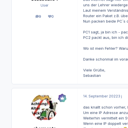
uns der Lehrer wiedergeg
User
Laut meinem Verständnis
Router ein Paket z.B. üb
9
0
Beiträge
Reputation
Nun packen beide PC´s da
PC1 sagt, ja bin ich - pa
PC2 packt aus, bin ich d
Wo ist mein Fehler? Waru
Danke schonmal im vora
Viele Grüße,
Sebastian
14. September 2022
3 j
das knallt schon vorher,
Um eine IP Adresse anzus
Weiterhin vermittelt ein 
Wenn eine IP doppelt ver