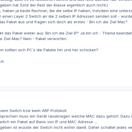
eben hat (Und der Rest der Klasse eigentlich auch nicht.)
, haben ja beide Rechner, die die selbe IP haben, trotzdem eine unte
er einen Layer 2 Switch an die 2 selben IP Adressen senden soll - würde
s Paket aus und fragen sich doch als erstes - Bin ich die Ziel Mac?
ckt das Paket weiter aus. Bin ich die Ziel IP? Ja bin ich - Thema beendet
ie Ziel-Mac? Nein - Paket verworfen.
m sollten sich PC´s die Pakete hin und her schicken?
us.
 beim Switch bzw beim ARP Protokoll.
prechen muss ein Gerät rauskriegen welche MAC dazu gehört. Dazu dien
Switch ein Paket auf Basis von IP und MAC Adresse ...
geben ist wüsste der Switch nicht wohin damit. Daher schaltet jedes 