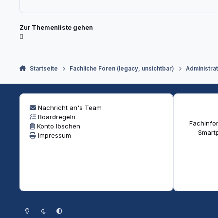
Zur Themenliste gehen
Startseite
Fachliche Foren (legacy, unsichtbar)
Administra
Nachricht an's Team
Boardregeln
Fachinfor
Konto löschen
Smartp
Impressum
Heller Modus
Dunkler Modus
Systemeinstellung