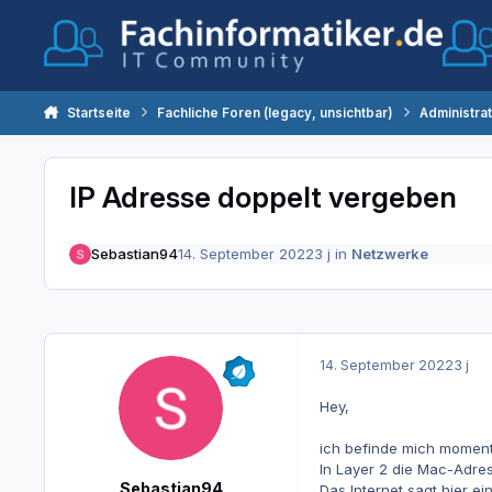
Zum Inhalt springen
Startseite
Fachliche Foren (legacy, unsichtbar)
Administra
IP Adresse doppelt vergeben
Sebastian94
14. September 2022
3 j
in
Netzwerke
14. September 2022
3 j
Hey,
ich befinde mich moment
In Layer 2 die Mac-Adres
Sebastian94
Das Internet sagt hier ei