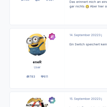
Beiträge
Lösungen
Reputation
Das erinnert mich an ein
gar nichts
Aber hier s
14. September 2022
3 j
Ein Switch speichert ke
eneR
User
783
611
Beiträge
Reputation
15. September 2022
3 j