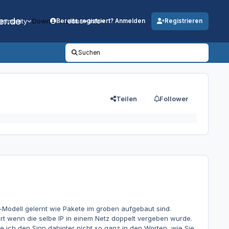
er.de
mmunity
Downloads
Jobs
Info
Bereits registriert? Anmelden
Registrieren
Suchen
Teilen
Follower
Modell gelernt wie Pakete im groben aufgebaut sind.
ert wenn die selbe IP in einem Netz doppelt vergeben wurde.
he ich den Sinn dahinter nicht so ganz in den Worten, wie Sie