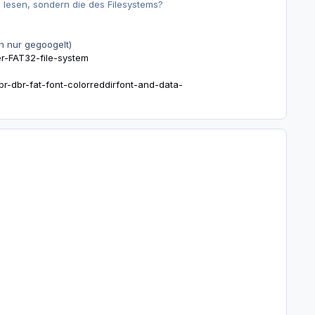
zu lesen, sondern die des Filesystems?
h nur gegoogelt)
r-FAT32-file-system
r-dbr-fat-font-colorreddirfont-and-data-