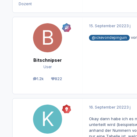
Dozent
15. September 2022
3 j
von
@ickevondepinguin
Bitschnipser
User
1.2k
822
Beiträge
Reputation
16. September 2022
3 j
Okay dann habe ich es nu
unterteilt wird (beispiel
anhand der Nummern von 0
nur eine Tabelle ist, we