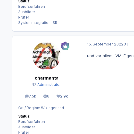
Status:
Berufserfahren
Ausbilder
Prüfer
Systemintegration (SI)
15. September 2022
3 j
und vor allem LVM. EIgent
charmanta
Administrator
7.5k
6
2.9k
Beiträge
Lösungen
Reputation
Ort / Region:
Wikingerland
Status:
Berufserfahren
Ausbilder
Prüfer