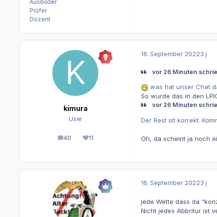
Ausbilder
Prüfer
Dozent
16. September 2022
3 j
vor 26 Minuten schri
was hat unser Chat dam
So wurde das in den LPIC
vor 26 Minuten schri
kimura
User
Der Rest ist korrekt. Ko
40
11
Oh, da scheint ja noch 
Beiträge
Reputation
16. September 2022
3 j
jede Wette dass da "konze
Nicht jedes Abbritur ist v