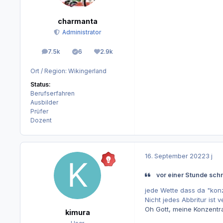
charmanta
Administrator
7.5k
6
2.9k
Beiträge
Lösungen
Reputation
Ort / Region:
Wikingerland
Status:
Berufserfahren
Ausbilder
Prüfer
Dozent
16. September 2022
3 j
vor einer Stunde sch
jede Wette dass da "konze
Nicht jedes Abbritur ist v
Oh Gott, meine Konzentra
kimura