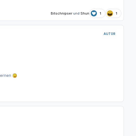
Bitschnipser
und
Shun
1
1
AUTOR
 lernen