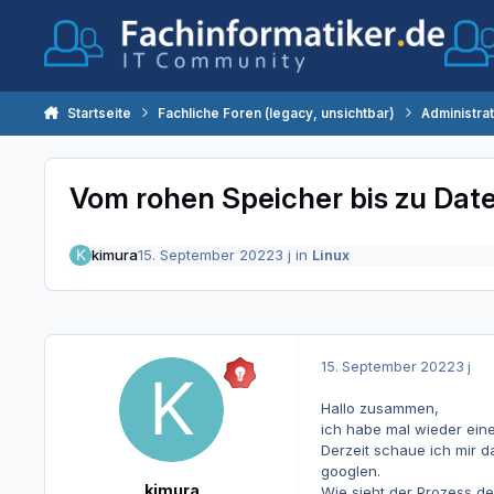
Zum Inhalt springen
Startseite
Fachliche Foren (legacy, unsichtbar)
Administra
Vom rohen Speicher bis zu Date
kimura
15. September 2022
3 j
in
Linux
15. September 2022
3 j
Hallo zusammen,
ich habe mal wieder ein
Derzeit schaue ich mir d
googlen.
kimura
Wie sieht der Prozess d