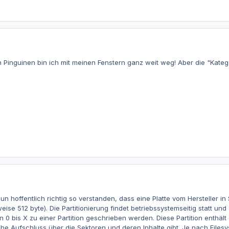
 Pinguinen bin ich mit meinen Fenstern ganz weit weg! Aber die "Kateg
n hoffentlich richtig so verstanden, dass eine Platte vom Hersteller i
sweise 512 byte). Die Partitionierung findet betriebssystemseitig statt u
 bis X zu einer Partition geschrieben werden. Diese Partition enthält d
lche Aufschluss über die Sektoren und deren Inhalte gibt. Je nach File