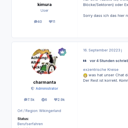
kimura
Blöcke/Sektoren) oder E
User
Sorry dass ich das hier 
40
11
Beiträge
Reputation
16. September 2022
3 j
vor 4 Stunden schrie
exzentrische Kreise
was hat unser Chat dam
Der Rest ist korrekt. Ko
charmanta
Administrator
7.5k
6
2.9k
Beiträge
Lösungen
Reputation
Ort / Region:
Wikingerland
Status:
Berufserfahren