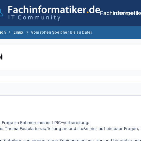
Fachinformatik
Beiträge
Co
tion
Linux
Vom rohen Speicher bis zu Datei
i
e Frage im Rahmen meiner LPIC-Vorbereitung:
as Thema Festplattenaufteilung an und stoße hier auf ein paar Fragen, f
es Einteilens von einerm rohen Speichermediums aus und bis wohin geh