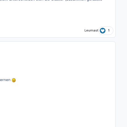
Leumast
1
 lernen