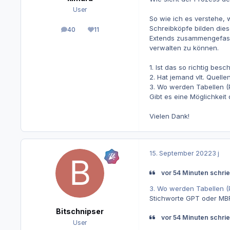
User
So wie ich es verstehe, 
Schreibköpfe bilden dies
40
11
Beiträge
Reputation
Extends zusammengefasst
verwalten zu können.
1. Ist das so richtig besc
2. Hat jemand vlt. Quel
3. Wo werden Tabellen (P
Gibt es eine Möglichkeit 
Vielen Dank!
15. September 2022
3 j
vor 54 Minuten schrie
3. Wo werden Tabellen (P
Stichworte GPT oder MB
Bitschnipser
vor 54 Minuten schrie
User