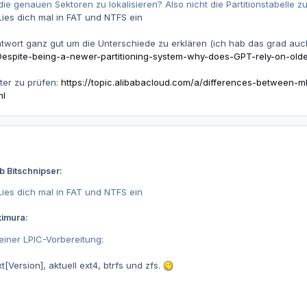
die genauen Sektoren zu lokalisieren? Also nicht die Partitionstabelle 
 Lies dich mal in FAT und NTFS ein
ntwort ganz gut um die Unterschiede zu erklären (ich hab das grad auc
espite-being-a-newer-partitioning-system-why-does-GPT-rely-on-olde
er zu prüfen:
https://topic.alibabacloud.com/a/differences-between-mb
ml
b Bitschnipser:
 Lies dich mal in FAT und NTFS ein
kimura:
iner LPIC-Vorbereitung:
[Version], aktuell ext4, btrfs und zfs.