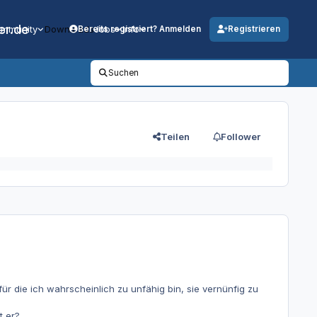
er.de
mmunity
Downloads
Jobs
Info
Bereits registriert? Anmelden
Registrieren
Suchen
Teilen
Follower
ür die ich wahrscheinlich zu unfähig bin, sie vernünfig zu
t er?