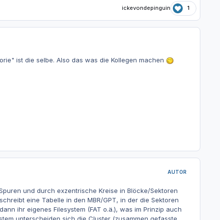
ickevondepinguin
1
orie" ist die selbe. Also das was die Kollegen machen
AUTOR
n Spuren und durch exzentrische Kreise in Blöcke/Sektoren
nd schreibt eine Tabelle in den MBR/GPT, in der die Sektoren
ann ihr eigenes Filesystem (FAT o.ä.), was im Prinzip auch
system unterscheiden sich die Cluster (zusammen gefasste