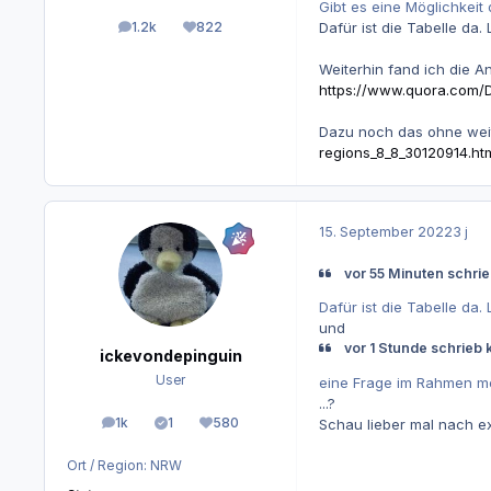
Gibt es eine Möglichkeit 
1.2k
822
Dafür ist die Tabelle da.
Beiträge
Reputation
Weiterhin fand ich die A
https://www.quora.com/D
Dazu noch das ohne weit
regions_8_8_30120914.ht
15. September 2022
3 j
vor 55 Minuten schrie
Dafür ist die Tabelle da.
und
vor 1 Stunde schrieb 
ickevondepinguin
User
eine Frage im Rahmen me
...?
1k
1
580
Schau lieber mal nach ext
Beiträge
Lösungen
Reputation
Ort / Region:
NRW