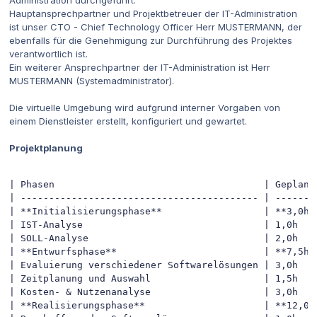
Administration durchgeführt.
Hauptansprechpartner und Projektbetreuer der IT-Administration
ist unser CTO - Chief Technology Officer Herr MUSTERMANN, der
ebenfalls für die Genehmigung zur Durchführung des Projektes
verantwortlich ist.
Ein weiterer Ansprechpartner der IT-Administration ist Herr
MUSTERMANN (Systemadministrator).
Die virtuelle Umgebung wird aufgrund interner Vorgaben von
einem Dienstleister erstellt, konfiguriert und gewartet.
Projektplanung
| Phasen                                     | Geplante
| ------------------------------------------ | --------
| **Initialisierungsphase**                  | **3,0h**
| IST-Analyse                                | 1,0h    
| SOLL-Analyse                               | 2,0h    
| **Entwurfsphase**                          | **7,5h**
| Evaluierung verschiedener Softwarelösungen | 3,0h    
| Zeitplanung und Auswahl                    | 1,5h    
| Kosten- & Nutzenanalyse                    | 3,0h    
| **Realisierungsphase**                     | **12,0h*