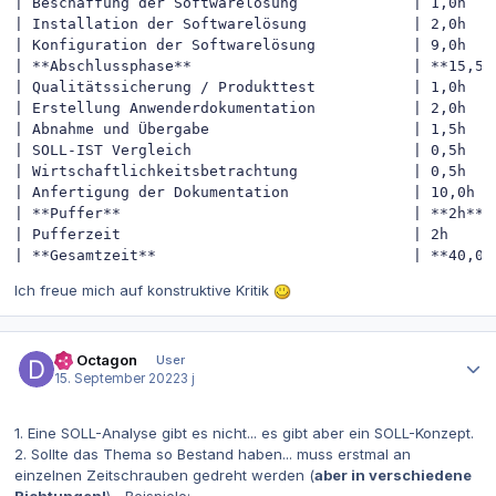
| Beschaffung der Softwarelösung             | 1,0h    
| Installation der Softwarelösung            | 2,0h    
| Konfiguration der Softwarelösung           | 9,0h    
| **Abschlussphase**                         | **15,5h*
| Qualitätssicherung / Produkttest           | 1,0h    
| Erstellung Anwenderdokumentation           | 2,0h    
| Abnahme und Übergabe                       | 1,5h    
| SOLL-IST Vergleich                         | 0,5h    
| Wirtschaftlichkeitsbetrachtung             | 0,5h    
| Anfertigung der Dokumentation              | 10,0h   
| **Puffer**                                 | **2h**  
| Pufferzeit                                 | 2h      
| **Gesamtzeit**                             | **40,0h
Ich freue mich auf konstruktive Kritik
Autor-Statistiken
Dr. Octagon
User
15. September 2022
3 j
1. Eine SOLL-Analyse gibt es nicht... es gibt aber ein SOLL-Konzept.
2. Sollte das Thema so Bestand haben... muss erstmal an
einzelnen Zeitschrauben gedreht werden (
aber in verschiedene