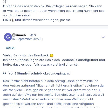
??
Ich finde das ansonsten ok. Die Kollegen würden sagen "da kann
er was draus machen", auch wenn mich das Thema nun nicht soo
vom Hocker reisst.
HINT:
und Betriebsvereinbarungen, psssst
Autor-Statistiken
garmach
User
16. September 2022
3 j
AUTOR
Vielen Dank für das Feedback
Ich habe Anpassungen auf Basis des Feedbacks durchgeführt und
hoffe, dass es ebenfalls etwas verständlicher ist.
vor 5 Stunden schrieb ickevondepinguin:
Das kommt nicht heraus aus dem Antrag. Ohne dem würde ich
den Antrag aufgrund "Eigenanteil nicht erschließbar" ablehnen da
die fachliche Tiefe ggf. nicht gegeben ist. Vor allem wenn der DL
auch auf den VMs nur bestimmte Betriebssysteme z.B. zulässt weil
ansonsten "Mehrkosten entstehen oder eine Wartung nicht
gewährleistet werden kann" und somit inhaltliche Vorgaben