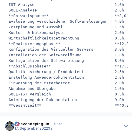
| IST-Analyse                                | 1,0h    
| SOLL-Analyse                               | 2,0h    
| **Entwurfsphase**                          | **8,0h**
| Evaluierung verschiedener Softwarelösungen | 4,0h    
| Zeitplanung und Auswahl                    | 1,5h    
| Kosten- & Nutzenanalyse                    | 2,0h    
| Wirtschaftlichkeitsbetrachtung             | 0,5h    
| **Realisierungsphase**                     | **12,0h*
| Konfiguration des Virtuellen Servers       | 3,0h    
| Installation der Softwarelösung            | 1,0h    
| Konfiguration der Softwarelösung           | 8,0h    
| **Abschlussphase**                         | **17,0h*
| Qualitätssicherung / Produkttest           | 2,5h    
| Erstellung Anwenderdokumentation           | 2,0h    
| Einweisung der Mitarbeiter                 | 2,0h    
| Abnahme und Übergabe                       | 1,0h    
| SOLL-IST Vergleich                         | 0,5h    
| Anfertigung der Dokumentation              | 9,0h    
Autor-Statistiken
ickevondepinguin
User
17. September 2022
3 j