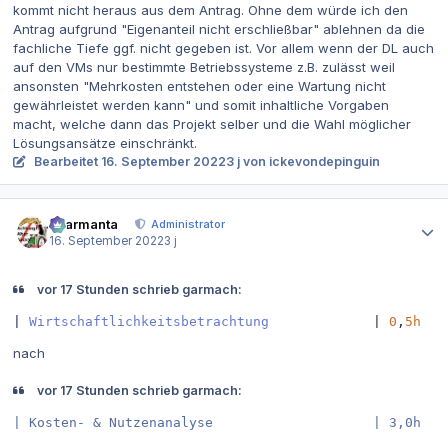
kommt nicht heraus aus dem Antrag. Ohne dem würde ich den
Antrag aufgrund "Eigenanteil nicht erschließbar" ablehnen da die
fachliche Tiefe ggf. nicht gegeben ist. Vor allem wenn der DL auch
auf den VMs nur bestimmte Betriebssysteme z.B. zulässt weil
ansonsten "Mehrkosten entstehen oder eine Wartung nicht
gewährleistet werden kann" und somit inhaltliche Vorgaben
macht, welche dann das Projekt selber und die Wahl möglicher
Lösungsansätze einschränkt.
Bearbeitet
16. September 2022
3 j
von ickevondepinguin
Autor-Statistiken
charmanta
Administrator
16. September 2022
3 j
vor 17 Stunden schrieb garmach:
|
Wirtschaftlichkeitsbetrachtung
|
0
,
5h
nach
vor 17 Stunden schrieb garmach:
| Kosten- & Nutzenanalyse                    | 3,0h