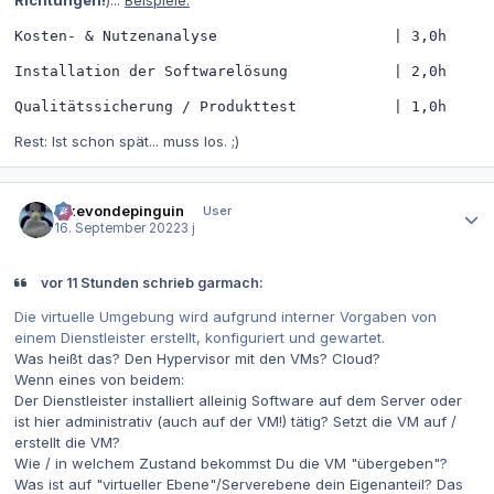
Richtungen!
)...
Beispiele:
Kosten- & Nutzenanalyse                    | 3,0h
Installation der Softwarelösung            | 2,0h 
Qualitätssicherung / Produkttest           | 1,0h
Rest: Ist schon spät... muss los. ;)
Autor-Statistiken
ickevondepinguin
User
16. September 2022
3 j
vor 11 Stunden schrieb garmach:
Die virtuelle Umgebung wird aufgrund interner Vorgaben von
einem Dienstleister erstellt, konfiguriert und gewartet.
Was heißt das? Den Hypervisor mit den VMs? Cloud?
Wenn eines von beidem:
Der Dienstleister installiert alleinig Software auf dem Server oder
ist hier administrativ (auch auf der VM!) tätig? Setzt die VM auf /
erstellt die VM?
Wie / in welchem Zustand bekommst Du die VM "übergeben"?
Was ist auf "virtueller Ebene"/Serverebene dein Eigenanteil? Das