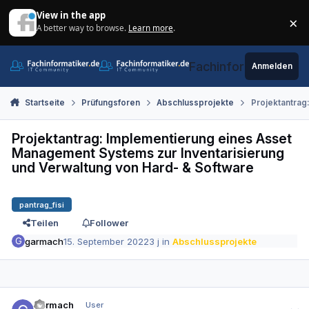
Zum Inhalt springen
View in the app
×
A better way to browse.
Learn more
.
Di
Fachinformatiker.de
Anmelden
Startseite
Prüfungsforen
Abschlussprojekte
Projektantrag
Projektantrag: Implementierung eines Asset
Management Systems zur Inventarisierung
und Verwaltung von Hard- & Software
pantrag_fisi
Teilen
Follower
garmach
15. September 2022
3 j
in
Abschlussprojekte
Autor-Statistiken
garmach
User