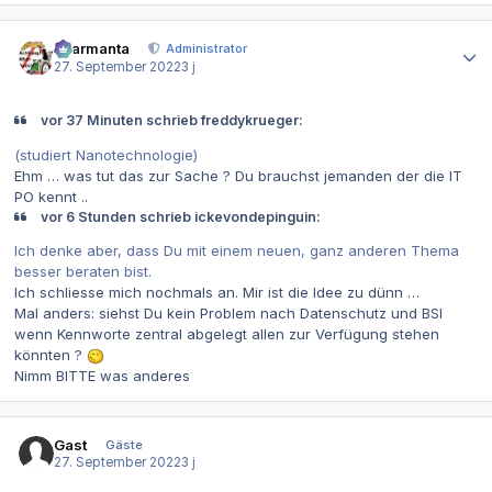
Autor-Statistiken
charmanta
Administrator
27. September 2022
3 j
vor 37 Minuten schrieb freddykrueger:
(studiert Nanotechnologie)
Ehm … was tut das zur Sache ? Du brauchst jemanden der die IT
PO kennt ..
vor 6 Stunden schrieb ickevondepinguin:
Ich denke aber, dass Du mit einem neuen, ganz anderen Thema
besser beraten bist.
Ich schliesse mich nochmals an. Mir ist die Idee zu dünn …
Mal anders: siehst Du kein Problem nach Datenschutz und BSI
wenn Kennworte zentral abgelegt allen zur Verfügung stehen
könnten ?
Nimm BITTE was anderes
Gast
Gäste
27. September 2022
3 j