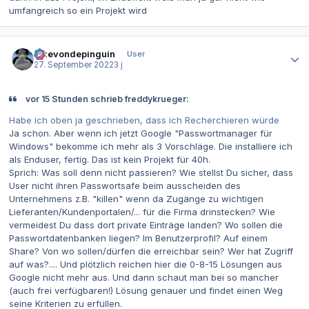
umfangreich so ein Projekt wird
Autor-Statistiken
ickevondepinguin
User
27. September 2022
3 j
vor 15 Stunden schrieb freddykrueger:
Habe ich oben ja geschrieben, dass ich Recherchieren würde
Ja schon. Aber wenn ich jetzt Google "Passwortmanager für
Windows" bekomme ich mehr als 3 Vorschläge. Die installiere ich
als Enduser, fertig. Das ist kein Projekt für 40h.
Sprich: Was soll denn nicht passieren? Wie stellst Du sicher, dass
User nicht ihren Passwortsafe beim ausscheiden des
Unternehmens z.B. "killen" wenn da Zugänge zu wichtigen
Lieferanten/Kundenportalen/... für die Firma drinstecken? Wie
vermeidest Du dass dort private Einträge landen? Wo sollen die
Passwortdatenbanken liegen? Im Benutzerprofil? Auf einem
Share? Von wo sollen/dürfen die erreichbar sein? Wer hat Zugriff
auf was?.... Und plötzlich reichen hier die 0-8-15 Lösungen aus
Google nicht mehr aus. Und dann schaut man bei so mancher
(auch frei verfügbaren!) Lösung genauer und findet einen Weg
seine Kriterien zu erfüllen.