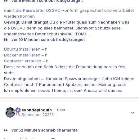
vor 9 Minuten schrieb freddykrueger:
damit die Passwörter DSGVO-konform gespeichert und verarbeitet
werden können
Gewagt. Damit drängst Du die Prüfer quasi zum Nachhaken was
die DSGVO denn so alles beinhaltet. Stichwort Schutzklasse,
angemessenes Datenschutzniveau, TOMs ...
vor 10 Minuten schrieb freddykrueger:
Ubuntu Installieren – h
Docker Installieren – h
Container erstellen – h
Damit ziehe ich den Schluß dass die Entscheidung bereits fest
steht.
Davon abgesehen .... für einen Passwortmanager ziehe ICH keinen
Container hoch ? Kanonen auf Spatzen, meiner Meinung nach
Ich empfehle ein neues Thema, mit dem Ansatz wird das nix
Autor-Statistiken
ickevondepinguin
User
26. September 2022
3 j
vor 52 Minuten schrieb charmanta: