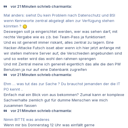
vor 21 Minuten schrieb charmanta:
Mal anders: siehst Du kein Problem nach Datenschutz und BSI
wenn Kennworte zentral abgelegt allen zur Verfügung stehen
könnten ?
Deswegen soll ja eingerichtet werden, wer was sehen darf, mit
rechte Vergabe wie es z.b. bei Team-Pass ja funktioniert
Und es ist generell immer riskant, alles zentral zu lagern. Eine
Hacker-Attacke Futsch isset aber wenn ich hier jetzt anfange mit
wir stellen mehrere Server auf, die Verschieden angebunden sind
und so weiter wird das wohl den rahmen sprengen
Und mit Zentral meine ich generell eigentlich das alle die den PW
Benutzen ja nur auf eine Datenbank zugreifen
vor 21 Minuten schrieb charmanta:
Ehm … was tut das zur Sache ? Du brauchst jemanden der die IT
PO kennt ..
Einfach mal ein Blick von aus bekommen? Zumal kann er komplexe
Sachverhalte ziemlich gut für dumme Menschen wie mich
zusammen fassen
vor 21 Minuten schrieb charmanta:
Nimm BITTE was anderes
Wenn mir bis Donnerstag 12 Uhr was einfällt gerne