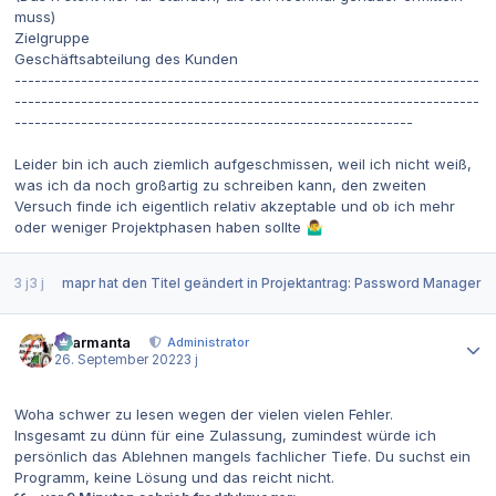
muss)
Zielgruppe
Geschäftsabteilung des Kunden
----------------------------------------------------------------------
----------------------------------------------------------------------
------------------------------------------------------------
Leider bin ich auch ziemlich aufgeschmissen, weil ich nicht weiß,
was ich da noch großartig zu schreiben kann, den zweiten
Versuch finde ich eigentlich relativ akzeptable und ob ich mehr
oder weniger Projektphasen haben sollte
🤷‍♂️
3 j
3 j
mapr
hat den Titel geändert in
Projektantrag: Password Manager
Autor-Statistiken
charmanta
Administrator
26. September 2022
3 j
Woha schwer zu lesen wegen der vielen vielen Fehler.
Insgesamt zu dünn für eine Zulassung, zumindest würde ich
persönlich das Ablehnen mangels fachlicher Tiefe. Du suchst ein
Programm, keine Lösung und das reicht nicht.