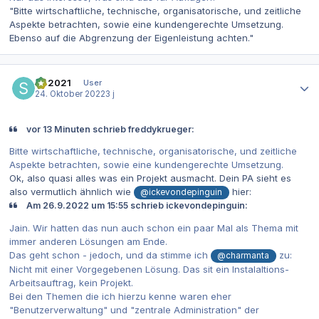
"Bitte wirtschaftliche, technische, organisatorische, und zeitliche
Aspekte betrachten, sowie eine kundengerechte Umsetzung.
Ebenso auf die Abgrenzung der Eigenleistung achten."
Autor-Statistiken
SR2021
User
24. Oktober 2022
3 j
vor 13 Minuten schrieb freddykrueger:
Bitte wirtschaftliche, technische, organisatorische, und zeitliche
Aspekte betrachten, sowie eine kundengerechte Umsetzung.
Ok, also quasi alles was ein Projekt ausmacht. Dein PA sieht es
also vermutlich ähnlich wie
hier:
@ickevondepinguin
Am 26.9.2022 um 15:55 schrieb ickevondepinguin:
Jain. Wir hatten das nun auch schon ein paar Mal als Thema mit
immer anderen Lösungen am Ende.
Das geht schon - jedoch, und da stimme ich
zu:
@charmanta
Nicht mit einer Vorgegebenen Lösung. Das sit ein Instalaltions-
Arbeitsauftrag, kein Projekt.
Bei den Themen die ich hierzu kenne waren eher
"Benutzerverwaltung" und "zentrale Administration" der