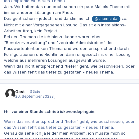
Ich empfehle ein neues Thema
Jain. Wir hatten das nun auch schon ein paar Mal als Thema mit
immer anderen Lösungen am Ende.
Das geht schon - jedoch, und da stimme ich
zu:
@charmanta
Nicht mit einer Vorgegebenen Lösung. Das sit ein Instalaltions-
Arbeitsauftrag, kein Projekt.
Bei den Themen die ich hierzu kenne waren eher
"Benutzerverwaltung" und "zentrale Administration" der
Passwortdatenbanken Thema und wurden entsprechend durch
Konfigurationen und Richtlinien dann umgesetzt mit einer Lösung
welche aus mehreren Lösungen ausgewählt wurde.
Wenn das nicht entsprechend "tiefer" geht, wie beschrieben, oder
das Wissen fehlt das tiefer zu gestalten - neues Thema.
Gast
Gäste
26. September 2022
3 j
vor einer Stunde schrieb ickevondepinguin:
Wenn das nicht entsprechend "tiefer" geht, wie beschrieben, oder
das Wissen fehlt das tiefer zu gestalten - neues Thema.
Genau da sehe ich ja leider mein Problem, ich müsste mich so
oder so in die Thematik einarbeiten, da mir da absolut das