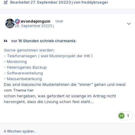
Bearbeitet
27. September 2022
3 j
von freddykrueger
Autor-Statistiken
ickevondepinguin
User
28. September 2022
3 j
vor 16 Stunden schrieb charmanta:
Gerne genommen werden:
- Telefonanlagen ( weil Musterprojekt der IHK )
- Monitoring
- Heterogenes Backup
- Softwareverteilung
- Massenbetankung
Das sind klassische Mustertehmen die "immer" gehen und meist
vom Thema her
schon hergeben, was gefordert ist solange im Antrag nicht
hervorgeht, dass die Lösung schon fest steht....
1
4 Wochen später...