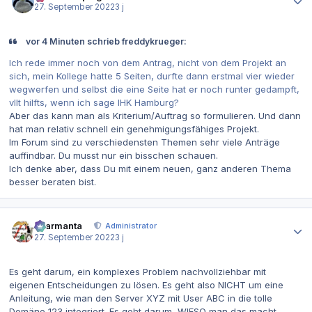
27. September 2022
3 j
vor 4 Minuten schrieb freddykrueger:
Ich rede immer noch von dem Antrag, nicht von dem Projekt an
sich, mein Kollege hatte 5 Seiten, durfte dann erstmal vier wieder
wegwerfen und selbst die eine Seite hat er noch runter gedampft,
vllt hilfts, wenn ich sage IHK Hamburg?
Aber das kann man als Kriterium/Auftrag so formulieren. Und dann
hat man relativ schnell ein genehmigungsfähiges Projekt.
Im Forum sind zu verschiedensten Themen sehr viele Anträge
auffindbar. Du musst nur ein bisschen schauen.
Ich denke aber, dass Du mit einem neuen, ganz anderen Thema
besser beraten bist.
Autor-Statistiken
charmanta
Administrator
27. September 2022
3 j
Es geht darum, ein komplexes Problem nachvollziehbar mit
eigenen Entscheidungen zu lösen. Es geht also NICHT um eine
Anleitung, wie man den Server XYZ mit User ABC in die tolle
Domäne 123 integriert. Es geht darum, WIESO man das macht,