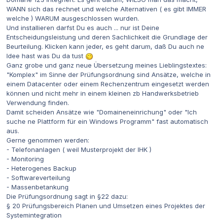
WANN sich das rechnet und welche Alternativen ( es gibt IMMER
welche ) WARUM ausgeschlossen wurden.
Und installieren darfst Du es auch ... nur ist Deine
Entscheidungsleistung und deren Sachlichkeit die Grundlage der
Beurteilung. Klicken kann jeder, es geht darum, daß Du auch ne
Idee hast was Du da tust
Ganz grobe und ganz neue Übersetzung meines Lieblingstextes:
"Komplex" im Sinne der Prüfungsordnung sind Ansätze, welche in
einem Datacenter oder einem Rechenzentrum eingesetzt werden
können und nicht mehr in einem kleinen zb Handwerksbetrieb
Verwendung finden.
Damit scheiden Ansätze wie "Domaineneinrichung" oder "Ich
suche ne Plattform für ein Windows Programm" fast automatisch
aus.
Gerne genommen werden:
- Telefonanlagen ( weil Musterprojekt der IHK )
- Monitoring
- Heterogenes Backup
- Softwareverteilung
- Massenbetankung
Die Prüfungsordnung sagt in §22 dazu:
§ 20 Prüfungsbereich Planen und Umsetzen eines Projektes der
Systemintegration