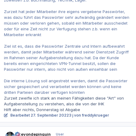
zuweisen z.b. Buchhaltung, Technik, Lager.
Zurzeit hat jeder Mitarbeiter ihre eigens vergebene Passwörter,
was dazu führt das Passwörter sehr aufwändig geändert werden
müssen oder verloren gehen, sobald ein Mitarbeiter ausscheidet
oder für eine Zeit nicht zur Verfugung stehen z.b. wenn ein
Mitarbeiter erkrankt
Ziel ist es, dass die Passwörter Zentrale und Intern aufbewahrt
werden, damit jeder Mitarbeiter während seiner Dienstzeit Zugriff
im Rahmen seiner Aufgabenstellung dazu hat. Da der Kunde
bereits einen eingerichteten VPN-Tunnel besitzt, sollen die
Passwörter nur intern, also nicht von außen einsehbar sein
Die interne Lösung soll angestrebt werden, damit die Passwörter
sicher gespeichert und verarbeitet werden können und keine
dritten Parteien darüber verfügen könnten
Zurzeit zweifle ich stark an meinen Fähigkeiten diese "Art" von
Aufgabenstellung zu verstehen, also die von der IHK
Hilft aber nichts, Donnerstag ist Abgabe
Bearbeitet
27. September 2022
3 j
von freddykrueger
Autor-Statistiken
ickevondepinguin
User