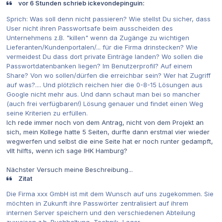
vor 6 Stunden schrieb ickevondepinguin:
Sprich: Was soll denn nicht passieren? Wie stellst Du sicher, dass
User nicht ihren Passwortsafe beim ausscheiden des
Unternehmens z.B. "killen" wenn da Zugänge zu wichtigen
Lieferanten/Kundenportalen/... für die Firma drinstecken? Wie
vermeidest Du dass dort private Einträge landen? Wo sollen die
Passwortdatenbanken liegen? Im Benutzerprofil? Auf einem
Share? Von wo sollen/dürfen die erreichbar sein? Wer hat Zugriff
auf was?.... Und plötzlich reichen hier die 0-8-15 Lösungen aus
Google nicht mehr aus. Und dann schaut man bei so mancher
(auch frei verfügbaren!) Lösung genauer und findet einen Weg
seine Kriterien zu erfüllen.
Ich rede immer noch von dem Antrag, nicht von dem Projekt an
sich, mein Kollege hatte 5 Seiten, durfte dann erstmal vier wieder
wegwerfen und selbst die eine Seite hat er noch runter gedampft,
vllt hilfts, wenn ich sage IHK Hamburg?
Nächster Versuch meine Beschreibung...
Zitat
Die Firma xxx GmbH ist mit dem Wunsch auf uns zugekommen. Sie
möchten in Zukunft ihre Passwörter zentralisiert auf ihrem
internen Server speichern und den verschiedenen Abteilung