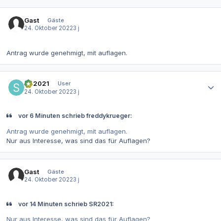
Gast
Gäste
24. Oktober 2022
3 j
Antrag wurde genehmigt, mit auflagen.
Autor-Statistiken
SR2021
User
24. Oktober 2022
3 j
vor 6 Minuten schrieb freddykrueger:
Antrag wurde genehmigt, mit auflagen.
Nur aus Interesse, was sind das für Auflagen?
Gast
Gäste
24. Oktober 2022
3 j
vor 14 Minuten schrieb SR2021:
Nur aus Interesse, was sind das für Auflagen?