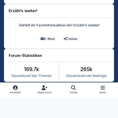
Erzähl’s weiter!
Gefällt dir Fachinformatiker.de? Erzähl’s weiter!
E-Mail
Teilen
Forum-Statistiken
169.7k
265k
Gesamtzahl der Themen
Gesamtzahl der Beiträge
Heller Modus
Dunkler Modus
Systemeinstellung
Anmelden
Registrieren
Suchen
Menü
Datenschutz
Kontakt
Cookies
RSS
Fachinformatiker 2026
Powered by
Invision Community