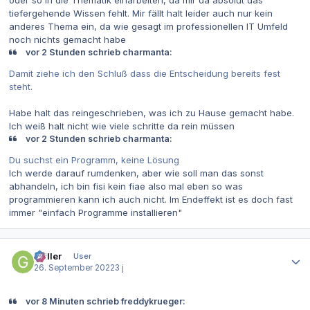
tiefergehende Wissen fehlt. Mir fällt halt leider auch nur kein
anderes Thema ein, da wie gesagt im professionellen IT Umfeld
noch nichts gemacht habe
vor 2 Stunden schrieb charmanta:
Damit ziehe ich den Schluß dass die Entscheidung bereits fest
steht.
Habe halt das reingeschrieben, was ich zu Hause gemacht habe.
Ich weiß halt nicht wie viele schritte da rein müssen
vor 2 Stunden schrieb charmanta:
Du suchst ein Programm, keine Lösung
Ich werde darauf rumdenken, aber wie soll man das sonst
abhandeln, ich bin fisi kein fiae also mal eben so was
programmieren kann ich auch nicht. Im Endeffekt ist es doch fast
immer "einfach Programme installieren"
Autor-Statistiken
Griller
User
26. September 2022
3 j
vor 8 Minuten schrieb freddykrueger: