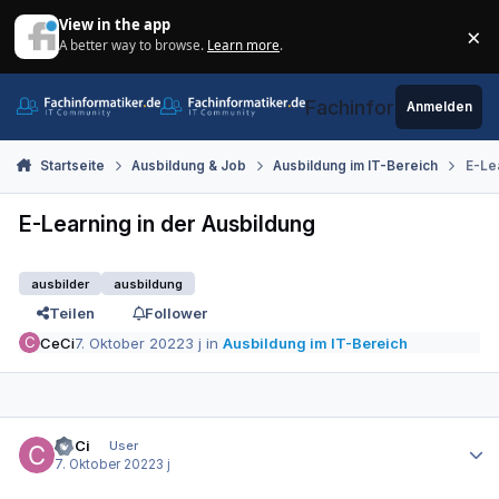
Zum Inhalt springen
View in the app
×
A better way to browse.
Learn more
.
Di
Fachinformatiker.de
Anmelden
Startseite
Ausbildung & Job
Ausbildung im IT-Bereich
E-Le
E-Learning in der Ausbildung
ausbilder
ausbildung
Teilen
Follower
CeCi
7. Oktober 2022
3 j
in
Ausbildung im IT-Bereich
Autor-Statistiken
CeCi
User
7. Oktober 2022
3 j