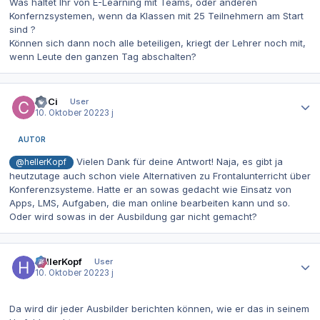
Was haltet Ihr von E-Learning mit Teams, oder anderen
Konfernzsystemen, wenn da Klassen mit 25 Teilnehmern am Start
sind ?
Können sich dann noch alle beteiligen, kriegt der Lehrer noch mit,
wenn Leute den ganzen Tag abschalten?
Autor-Statistiken
CeCi
User
10. Oktober 2022
3 j
AUTOR
Vielen Dank für deine Antwort! Naja, es gibt ja
@hellerKopf
heutzutage auch schon viele Alternativen zu Frontalunterricht über
Konferenzsysteme. Hatte er an sowas gedacht wie Einsatz von
Apps, LMS, Aufgaben, die man online bearbeiten kann und so.
Oder wird sowas in der Ausbildung gar nicht gemacht?
Autor-Statistiken
hellerKopf
User
10. Oktober 2022
3 j
Da wird dir jeder Ausbilder berichten können, wie er das in seinem