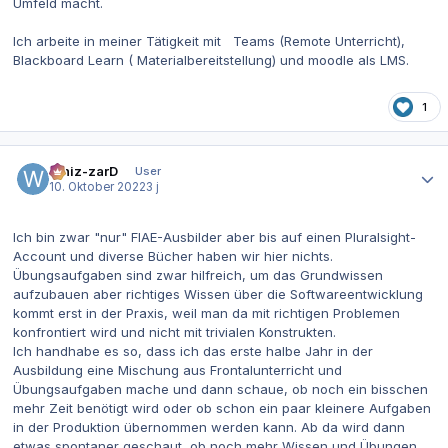
Umfeld macht.
Ich arbeite in meiner Tätigkeit mit Teams (Remote Unterricht),
Blackboard Learn ( Materialbereitstellung) und moodle als LMS.
1
Autor-Statistiken
Whiz-zarD
User
10. Oktober 2022
3 j
Ich bin zwar "nur" FIAE-Ausbilder aber bis auf einen Pluralsight-
Account und diverse Bücher haben wir hier nichts.
Übungsaufgaben sind zwar hilfreich, um das Grundwissen
aufzubauen aber richtiges Wissen über die Softwareentwicklung
kommt erst in der Praxis, weil man da mit richtigen Problemen
konfrontiert wird und nicht mit trivialen Konstrukten.
Ich handhabe es so, dass ich das erste halbe Jahr in der
Ausbildung eine Mischung aus Frontalunterricht und
Übungsaufgaben mache und dann schaue, ob noch ein bisschen
mehr Zeit benötigt wird oder ob schon ein paar kleinere Aufgaben
in der Produktion übernommen werden kann. Ab da wird dann
etwas spontaner geschaut, ob noch mehr Wissen und Übungen