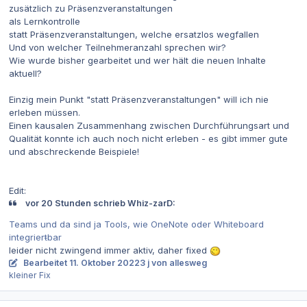
zusätzlich zu Präsenzveranstaltungen
als Lernkontrolle
statt Präsenzveranstaltungen, welche ersatzlos wegfallen
Und von welcher Teilnehmeranzahl sprechen wir?
Wie wurde bisher gearbeitet und wer hält die neuen Inhalte
aktuell?
Einzig mein Punkt "statt Präsenzveranstaltungen" will ich nie
erleben müssen.
Einen kausalen Zusammenhang zwischen Durchführungsart und
Qualität konnte ich auch noch nicht erleben - es gibt immer gute
und abschreckende Beispiele!
Edit:
vor 20 Stunden schrieb Whiz-zarD:
Teams und da sind ja Tools, wie OneNote oder Whiteboard
integrier
t
bar
leider nicht zwingend immer aktiv, daher fixed
Bearbeitet
11. Oktober 2022
3 j
von allesweg
kleiner Fix
Autor-Statistiken