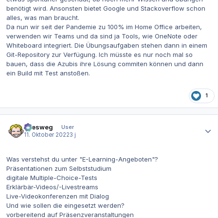
benötigt wird. Ansonsten bietet Google und Stackoverflow schon
alles, was man braucht.
Da nun wir seit der Pandemie zu 100% im Home Office arbeiten,
verwenden wir Teams und da sind ja Tools, wie OneNote oder
Whiteboard integriert. Die Übungsaufgaben stehen dann in einem
Git-Repository zur Verfügung. Ich müsste es nur noch mal so
bauen, dass die Azubis ihre Lösung commiten können und dann
ein Build mit Test anstoßen.
1
Autor-Statistiken
allesweg
User
11. Oktober 2022
3 j
Was verstehst du unter "E-Learning-Angeboten"?
Präsentationen zum Selbststudium
digitale Multiple-Choice-Tests
Erklärbär-Videos/-Livestreams
Live-Videokonferenzen mit Dialog
Und wie sollen die eingesetzt werden?
vorbereitend auf Präsenzveranstaltungen