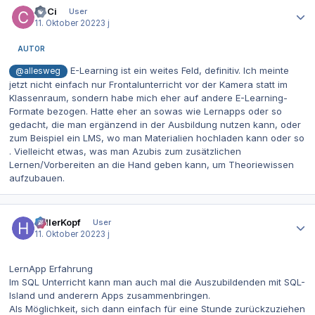
CeCi
User
11. Oktober 2022
3 j
AUTOR
E-Learning ist ein weites Feld, definitiv. Ich meinte
@allesweg
jetzt nicht einfach nur Frontalunterricht vor der Kamera statt im
Klassenraum, sondern habe mich eher auf andere E-Learning-
Formate bezogen. Hatte eher an sowas wie Lernapps oder so
gedacht, die man ergänzend in der Ausbildung nutzen kann, oder
zum Beispiel ein LMS, wo man Materialien hochladen kann oder so
. Vielleicht etwas, was man Azubis zum zusätzlichen
Lernen/Vorbereiten an die Hand geben kann, um Theoriewissen
aufzubauen.
Autor-Statistiken
hellerKopf
User
11. Oktober 2022
3 j
LernApp Erfahrung
Im SQL Unterricht kann man auch mal die Auszubildenden mit SQL-
Island und anderern Apps zusammenbringen.
Als Möglichkeit, sich dann einfach für eine Stunde zurückzuziehen