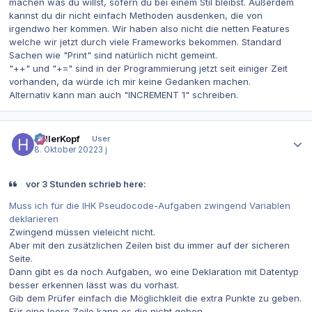
machen was du willst, sofern du bei einem Stil bleibst. Außerdem
kannst du dir nicht einfach Methoden ausdenken, die von
irgendwo her kommen. Wir haben also nicht die netten Features
welche wir jetzt durch viele Frameworks bekommen. Standard
Sachen wie "Print" sind natürlich nicht gemeint.
"++" und "+=" sind in der Programmierung jetzt seit einiger Zeit
vorhanden, da würde ich mir keine Gedanken machen.
Alternativ kann man auch "INCREMENT 1" schreiben.
Autor-Statistiken
hellerKopf
User
8. Oktober 2022
3 j
vor 3 Stunden schrieb here:
Muss ich für die IHK Pseudocode-Aufgaben zwingend Variablen
deklarieren
Zwingend müssen vieleicht nicht.
Aber mit den zusätzlichen Zeilen bist du immer auf der sicheren
Seite.
Dann gibt es da noch Aufgaben, wo eine Deklaration mit Datentyp
besser erkennen lässt was du vorhast.
Gib dem Prüfer einfach die Möglichkleit die extra Punkte zu geben.
Für eine leere Zeile kann es die nicht geben.