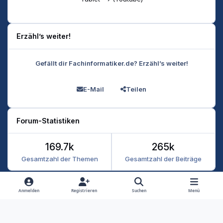
Erzähl’s weiter!
Gefällt dir Fachinformatiker.de? Erzähl’s weiter!
E-Mail
Teilen
Forum-Statistiken
169.7k
265k
Gesamtzahl der Themen
Gesamtzahl der Beiträge
Heller Modus
Dunkler Modus
Systemeinstellung
Anmelden
Registrieren
Suchen
Menü
Datenschutz
Kontakt
Cookies
RSS
Fachinformatiker 2026
Powered by
Invision Community