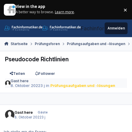
Zum Inhalt springen
View in the app
×
A better way to browse.
Learn more
.
Di
Fachinformatiker.de
Anmelden
Startseite
Prüfungsforen
Prüfungsaufgaben und -lösungen
Pseudocode Richtlinien
Teilen
Follower
Gast here
8. Oktober 2022
3 j
in
Prüfungsaufgaben und -lösungen
Gast here
Gäste
8. Oktober 2022
3 j
Ich stelle mir die Frage: