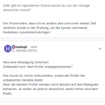
Oder gibt es irgendeinen Grund warum du von der Vorlage
abweichen musst?
Der Grund wäre, dass ich es anders übe und somit wieder Zeit
verlieren würde in der Prüfung, um die Syntax und meine
Gedanken zusammenzubringen.
Autor-Statistiken
hellerKopf
User
10. Oktober 2022
3 j
Also eine Abwägung zwischen
Zeitbedarf und "dem Prüfer entgegenkommen".
Das musst du vorher entscheiden, wobei der Prüfer die
unbekannte Variable bleibt.
Aber die meisten Prüfer werden nicht absolut auf dem Belegsatz
beharren. Je weiter du jedoch abweichst, desto höher wird dein
Risiko.
Autor-Statistiken