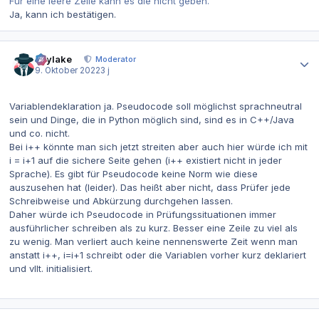
Für eine leere Zeile kann es die nicht geben.
Ja, kann ich bestätigen.
Autor-Statistiken
skylake
Moderator
9. Oktober 2022
3 j
Variablendeklaration ja. Pseudocode soll möglichst sprachneutral
sein und Dinge, die in Python möglich sind, sind es in C++/Java
und co. nicht.
Bei i++ könnte man sich jetzt streiten aber auch hier würde ich mit
i = i+1 auf die sichere Seite gehen (i++ existiert nicht in jeder
Sprache). Es gibt für Pseudocode keine Norm wie diese
auszusehen hat (leider). Das heißt aber nicht, dass Prüfer jede
Schreibweise und Abkürzung durchgehen lassen.
Daher würde ich Pseudocode in Prüfungssituationen immer
ausführlicher schreiben als zu kurz. Besser eine Zeile zu viel als
zu wenig. Man verliert auch keine nennenswerte Zeit wenn man
anstatt i++, i=i+1 schreibt oder die Variablen vorher kurz deklariert
und vllt. initialisiert.