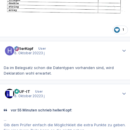
1
Autor-Statistiken
hellerKopf
User
8. Oktober 2022
3 j
Da im Belegsatz schon die Datentypen vorhanden sind, wird
Deklaration wohl erwartet.
Autor-Statistiken
DAUF-IT
User
8. Oktober 2022
3 j
vor 55 Minuten schrieb hellerKopf:
...
Gib dem Prüfer einfach die Möglichkleit die extra Punkte zu geben.