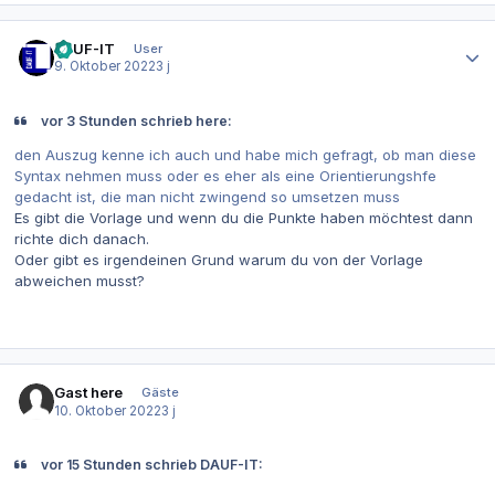
Autor-Statistiken
DAUF-IT
User
9. Oktober 2022
3 j
vor 3 Stunden schrieb here:
den Auszug kenne ich auch und habe mich gefragt, ob man diese
Syntax nehmen muss oder es eher als eine Orientierungshfe
gedacht ist, die man nicht zwingend so umsetzen muss
Es gibt die Vorlage und wenn du die Punkte haben möchtest dann
richte dich danach.
Oder gibt es irgendeinen Grund warum du von der Vorlage
abweichen musst?
Gast here
Gäste
10. Oktober 2022
3 j
vor 15 Stunden schrieb DAUF-IT: