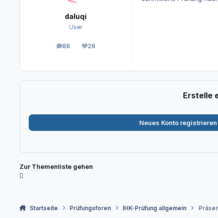
daluqi
User
88
28
Beiträge
Reputation
Erstelle
Neues Konto registrieren
Zur Themenliste gehen
Startseite
Prüfungsforen
IHK-Prüfung allgemein
Präsen