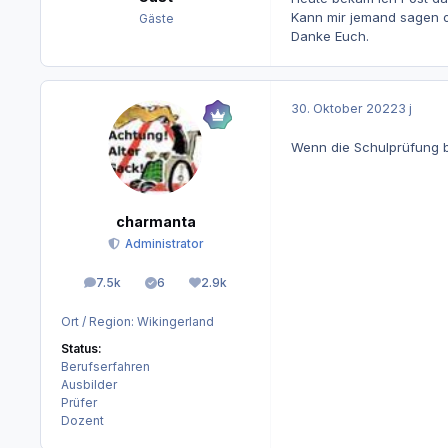
Kann mir jemand sagen ob
Gäste
Danke Euch.
30. Oktober 2022
3 j
Wenn die Schulprüfung b
charmanta
Administrator
7.5k
6
2.9k
Beiträge
Lösungen
Reputation
Ort / Region:
Wikingerland
Status:
Berufserfahren
Ausbilder
Prüfer
Dozent