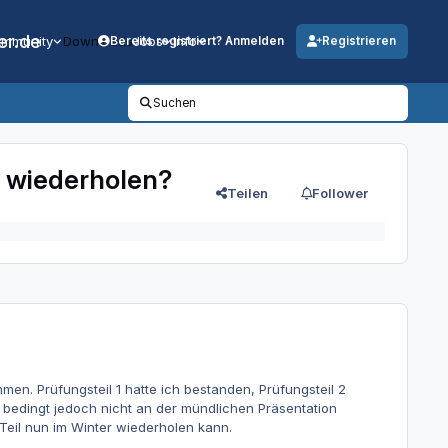
er.de
mmunity
Downloads
Jobs
Info
Bereits registriert? Anmelden
Registrieren
Suchen
2 wiederholen?
Teilen
Follower
n. Prüfungsteil 1 hatte ich bestanden, Prüfungsteil 2
a bedingt jedoch nicht an der mündlichen Präsentation
Teil nun im Winter wiederholen kann.