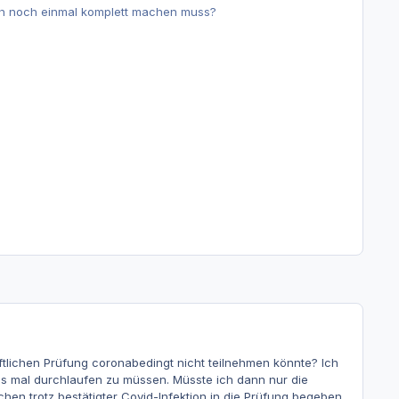
auch noch einmal komplett machen muss?
ftlichen Prüfung coronabedingt nicht teilnehmen könnte? Ich
es mal durchlaufen zu müssen. Müsste ich dann nur die
hen trotz bestätigter Covid-Infektion in die Prüfung begeben.