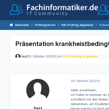
Zum Inhalt springen
Startseite
Prüfungsforen
IHK-Prüfung allgemein
Präsen
Präsentation krankheistbedingt
Gast
29. Oktober 2022
3 j
in
IHK-Prüfung allgemein
29. Oktober 2022
3 j
Hallo zusammen,
ich hatte im Sommer an 
schriftlich mit den Note
teilnehmen, ein Ersatzte
Gast
Heute bekam ich Post das