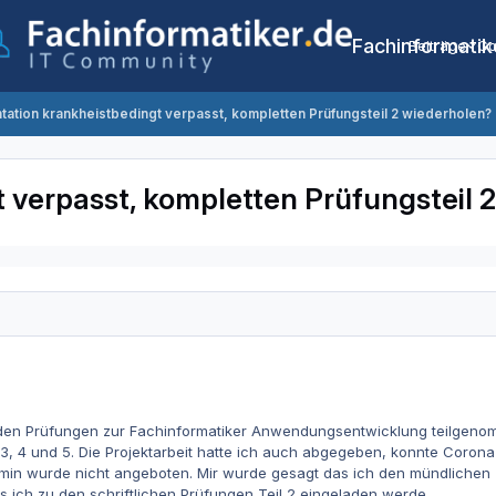
Fachinformatik
Beiträge
Co
tation krankheistbedingt verpasst, kompletten Prüfungsteil 2 wiederholen?
 verpasst, kompletten Prüfungsteil 
den Prüfungen zur Fachinformatiker Anwendungsentwicklung teilgenomme
n 3, 4 und 5. Die Projektarbeit hatte ich auch abgegeben, konnte Coron
rmin wurde nicht angeboten. Mir wurde gesagt das ich den mündlichen 
 ich zu den schriftlichen Prüfungen Teil 2 eingeladen werde.