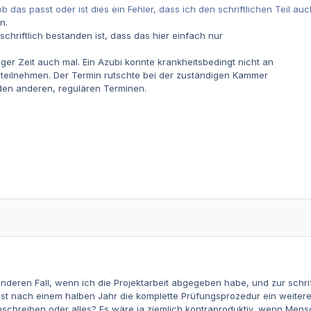
 das passt oder ist dies ein Fehler, dass ich den schriftlichen Teil 
n.
hriftlich bestanden ist, dass das hier einfach nur
niger Zeit auch mal. Ein Azubi konnte krankheitsbedingt nicht an
teilnehmen. Der Termin rutschte bei der zuständigen Kammer
 den anderen, regulären Terminen.
anderen Fall, wenn ich die Projektarbeit abgegeben habe, und zur schri
ust nach einem halben Jahr die komplette Prüfungsprozedur ein weiter
hschreiben oder alles? Es wäre ja ziemlich kontraproduktiv, wenn Mensc