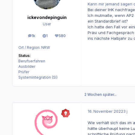
Kann mir jemand sagen ob
Bei deiner IHK nachfrage
Ich mutmaße, wenn AP2 sc
ickevondepinguin
ein Standardbrief ist?
User
Ich hatte den Fall vor ei
Präsi und Fachgespräch 
1k
1
580
Beiträge
Lösungen
Reputation
ins nächste Halbjahr zu
Ort / Region:
NRW
Status:
Berufserfahren
Ausbilder
Prüfer
Systemintegration (SI)
2 Wochen später...
16. November 2022
3 j
Wie verhält sich das im 
hätte überhaupt keine L
schriftliche Prüfung nac