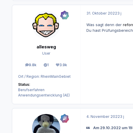
31. Oktober 2022
3 j
Was sagt denn der
refor
Du hast Prüfungsbereich
allesweg
User
9.8k
1
3.9k
Beiträge
Lösungen
Reputation
Ort / Region:
RheinMainGebiet
Status:
Berufserfahren
Anwendungsentwicklung (AE)
4. November 2022
3 j
Am 29.10.2022 um 19: