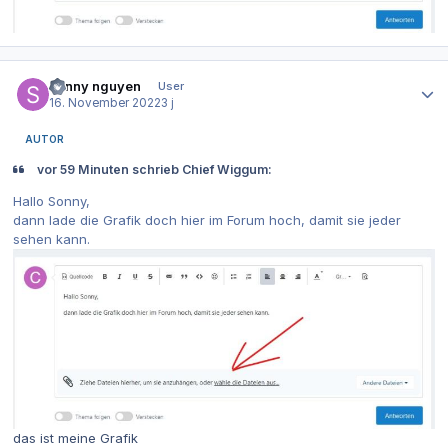
Autor-Statistiken
sonny nguyen
User
16. November 2022
3 j
AUTOR
vor 59 Minuten schrieb Chief Wiggum:
Hallo Sonny,
dann lade die Grafik doch hier im Forum hoch, damit sie jeder
sehen kann.
das ist meine Grafik