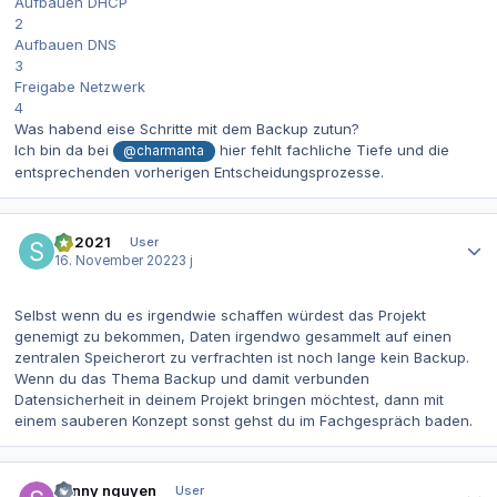
Aufbauen DHCP
2
Aufbauen DNS
3
Freigabe Netzwerk
4
Was habend eise Schritte mit dem Backup zutun?
Ich bin da bei
hier fehlt fachliche Tiefe und die
@charmanta
entsprechenden vorherigen Entscheidungsprozesse.
Autor-Statistiken
SR2021
User
16. November 2022
3 j
Selbst wenn du es irgendwie schaffen würdest das Projekt
genemigt zu bekommen, Daten irgendwo gesammelt auf einen
zentralen Speicherort zu verfrachten ist noch lange kein Backup.
Wenn du das Thema Backup und damit verbunden
Datensicherheit in deinem Projekt bringen möchtest, dann mit
einem sauberen Konzept sonst gehst du im Fachgespräch baden.
Autor-Statistiken
sonny nguyen
User