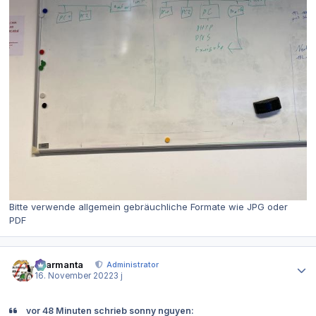
Bitte verwende allgemein gebräuchliche Formate wie JPG oder
PDF
Autor-Statistiken
charmanta
Administrator
16. November 2022
3 j
vor 48 Minuten schrieb sonny nguyen: