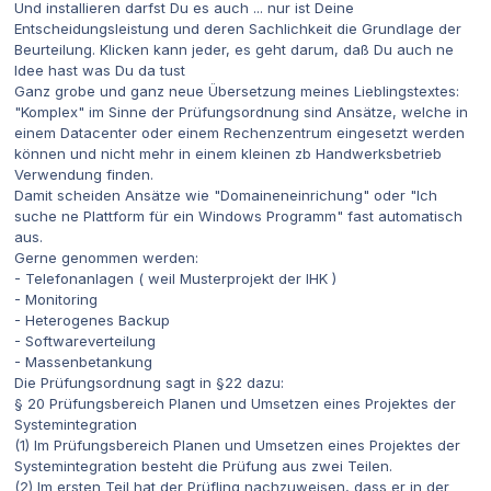
Und installieren darfst Du es auch ... nur ist Deine
Entscheidungsleistung und deren Sachlichkeit die Grundlage der
Beurteilung. Klicken kann jeder, es geht darum, daß Du auch ne
Idee hast was Du da tust
Ganz grobe und ganz neue Übersetzung meines Lieblingstextes:
"Komplex" im Sinne der Prüfungsordnung sind Ansätze, welche in
einem Datacenter oder einem Rechenzentrum eingesetzt werden
können und nicht mehr in einem kleinen zb Handwerksbetrieb
Verwendung finden.
Damit scheiden Ansätze wie "Domaineneinrichung" oder "Ich
suche ne Plattform für ein Windows Programm" fast automatisch
aus.
Gerne genommen werden:
- Telefonanlagen ( weil Musterprojekt der IHK )
- Monitoring
- Heterogenes Backup
- Softwareverteilung
- Massenbetankung
Die Prüfungsordnung sagt in §22 dazu:
§ 20 Prüfungsbereich Planen und Umsetzen eines Projektes der
Systemintegration
(1) Im Prüfungsbereich Planen und Umsetzen eines Projektes der
Systemintegration besteht die Prüfung aus zwei Teilen.
(2) Im ersten Teil hat der Prüfling nachzuweisen, dass er in der