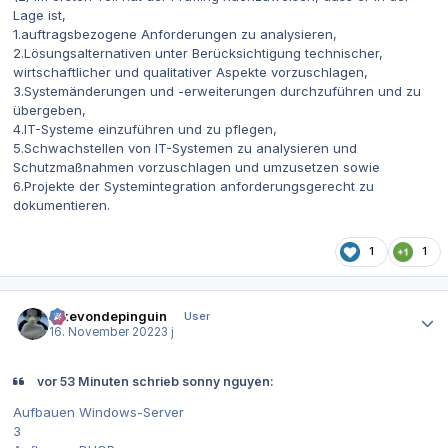
Lage ist,
1.auftragsbezogene Anforderungen zu analysieren,
2.Lösungsalternativen unter Berücksichtigung technischer,
wirtschaftlicher und qualitativer Aspekte vorzuschlagen,
3.Systemänderungen und -erweiterungen durchzuführen und zu
übergeben,
4.IT-Systeme einzuführen und zu pflegen,
5.Schwachstellen von IT-Systemen zu analysieren und
Schutzmaßnahmen vorzuschlagen und umzusetzen sowie
6.Projekte der Systemintegration anforderungsgerecht zu
dokumentieren.
1
1
Autor-Statistiken
ickevondepinguin
User
16. November 2022
3 j
vor 53 Minuten schrieb sonny nguyen:
Aufbauen Windows-Server
3