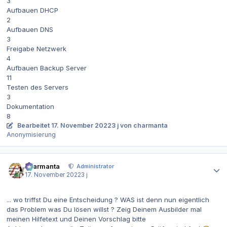
3
Aufbauen DHCP
2
Aufbauen DNS
3
Freigabe Netzwerk
4
Aufbauen Backup Server
11
Testen des Servers
3
Dokumentation
8
Bearbeitet
17. November 2022
3 j
von charmanta
Anonymisierung
Autor-Statistiken
charmanta
Administrator
17. November 2022
3 j
... wo triffst Du eine Entscheidung ? WAS ist denn nun eigentlich
das Problem was Du lösen willst ? Zeig Deinem Ausbilder mal
meinen Hilfetext und Deinen Vorschlag bitte