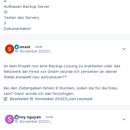
4
Aufbauen Backup Server
10
Testen des Servers
3
Dokumentation
Autor-Statistiken
Leumast
User
16. November 2022
3 j
Ist dein Projekt nun eine Backup-Lösung zu erarbeiten oder das
Netzwerk der Firma xxx GmbH (würde ich zensieren an deiner
Stelle) komplett neu aufzubauen??
Bei den Zeitangaben fehlen 9 Stunden, sollen die für die Doku
sein? Dann würde ich das hinzufügen.
Bearbeitet
16. November 2022
3 j
von Leumast
Autor-Statistiken
sonny nguyen
User
16. November 2022
3 j