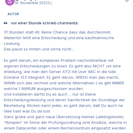
16. November 2022
3 j
AUTOR
vor einer Stunde schrieb charmanta:
31 Stunden statt 40. Keine Chance dass das durchkommt.
Weiterhin fehlt eine Entscheidung und eine kaufmännische
Leistung
Das passt so hinten und vorne nicht...
Es geht darum, ein komplexes Problem nachvollziehbar mit
eigenen Entscheidungen zu lösen. Es geht also NICHT um eine
Anleitung, wie man den Server XYZ mit User ABC in die tolle
Domäne 123 integriert. Es geht darum, WIESO man das macht,
WANN sich das rechnet und welche Alternativen ( es gibt IMMER
welche ) WARUM ausgeschlossen wurden.
Und installieren darfst Du es auch ... nur ist Deine
Entscheidungsleistung und deren Sachlichkeit die Grundlage der
Beurteilung. Klicken kann jeder, es geht darum, daß Du auch ne
Idee hast was Du da tust
Ganz grobe und ganz neue Übersetzung meines Lieblingstextes:
"Komplex" im Sinne der Prüfungsordnung sind Ansätze, welche in
einem Datacenter oder einem Rechenzentrum eingesetzt werden