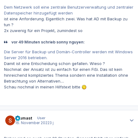
Dem Netzwerk soll eine zentrale Benutzerverwaltung und zentraler
Datenspeicher hinzugefügt werden
ist eine Anforderung. Eigentlich zwei. Was hat AD mit Backup zu
tun ?
2x zuwenig für ein Projekt, zumindest so
vor 49 Minuten schrieb sonny nguyen:
Die Server für Backup und Domän-Controller werden mit Windows
Server 2016 betrieben.
Damit ist eine Entscheidung schon gefallen. Wieso ?
Nochmal: der Ansatz ist zu einfach für einen FiSi. Das ist kein
hinreichend kompliziertes Thema sondern eine Installation ohne
Betrachtung von Alternativen....
Schau nochmal in meinen Hilfstext bitte
Autor-Statistiken
Leumast
User
16. November 2022
3 j