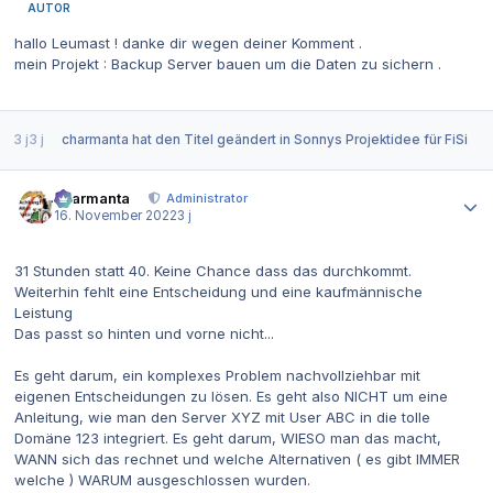
AUTOR
hallo Leumast ! danke dir wegen deiner Komment .
mein Projekt
: Backup Server bauen um die Daten zu sichern .
3 j
3 j
charmanta
hat den Titel geändert in
Sonnys Projektidee für FiSi
Autor-Statistiken
charmanta
Administrator
16. November 2022
3 j
31 Stunden statt 40. Keine Chance dass das durchkommt.
Weiterhin fehlt eine Entscheidung und eine kaufmännische
Leistung
Das passt so hinten und vorne nicht...
Es geht darum, ein komplexes Problem nachvollziehbar mit
eigenen Entscheidungen zu lösen. Es geht also NICHT um eine
Anleitung, wie man den Server XYZ mit User ABC in die tolle
Domäne 123 integriert. Es geht darum, WIESO man das macht,
WANN sich das rechnet und welche Alternativen ( es gibt IMMER
welche ) WARUM ausgeschlossen wurden.