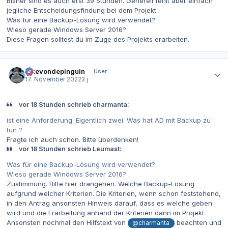
Bisher sind es auch erst 39 Stunden. Generell fehlt aber einfach
jegliche Entscheidungsfindung bei dem Projekt.
Was für eine Backup-Lösung wird verwendet?
Wieso gerade Windows Server 2016?
Diese Fragen solltest du im Zuge des Projekts erarbeiten.
Autor-Statistiken
ickevondepinguin
User
17. November 2022
3 j
vor 18 Stunden schrieb charmanta:
ist eine Anforderung. Eigentlich zwei. Was hat AD mit Backup zu
tun ?
Fragte ich auch schon. Bitte überdenken!
vor 18 Stunden schrieb Leumast:
Was für eine Backup-Lösung wird verwendet?
Wieso gerade Windows Server 2016?
Zustimmung. Bitte hier drangehen. Welche Backup-Lösung
aufgrund welcher Kriterien. Die Kriterien, wenn schon feststehend,
in den Antrag ansonsten Hinweis darauf, dass es welche geben
wird und die Erarbeitung anhand der Kriterien dann im Projekt.
Ansonsten nochmal den Hilfstext von
beachten und
@charmanta