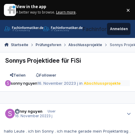
Zum Inhalt springen
View in the app
×
A better way to browse.
Learn more
.
Di
Fachinformatiker.de
Anmelden
Startseite
Prüfungsforen
Abschlussprojekte
Sonnys Projekt
Sonnys Projektidee für FiSi
Teilen
Follower
sonny nguyen
16. November 2022
3 j
in
Abschlussprojekte
Autor-Statistiken
sonny nguyen
User
16. November 2022
3 j
hallo Leute . ich bin Sonny . ich mache gerade mein Projektantrag .