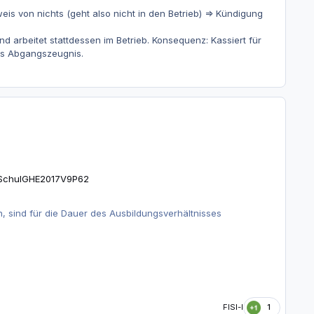
 weis von nichts (geht also nicht in den Betrieb) => Kündigung
und arbeitet stattdessen im Betrieb. Konsequenz: Kassiert für
tes Abgangszeugnis.
r-SchulGHE2017V9P62
, sind für die Dauer des Ausbildungsverhältnisses
FISI-I
1