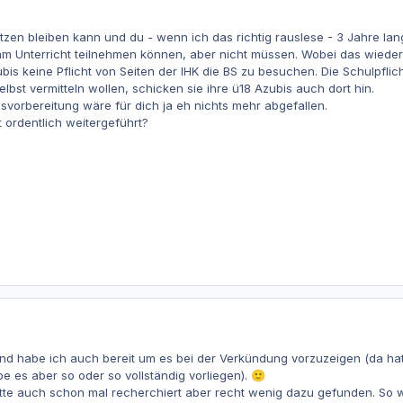
tzen bleiben kann und du - wenn ich das richtig rauslese - 3 Jahre lang
ig am Unterricht teilnehmen können, aber nicht müssen. Wobei das wieder
zubis keine Pflicht von Seiten der IHK die BS zu besuchen. Die Schulpfl
selbst vermitteln wollen, schicken sie ihre ü18 Azubis auch dort hin.
vorbereitung wäre für dich ja eh nichts mehr abgefallen.
t ordentlich weitergeführt?
 und habe ich auch bereit um es bei der Verkündung vorzuzeigen (da ha
be es aber so oder so vollständig vorliegen).
🙂
te auch schon mal recherchiert aber recht wenig dazu gefunden. So wie