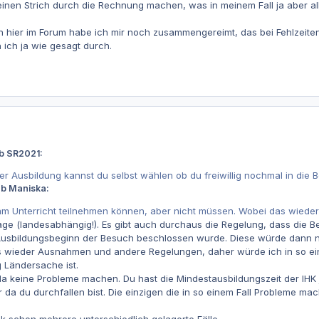
inen Strich durch die Rechnung machen, was in meinem Fall ja aber all
hier im Forum habe ich mir noch zusammengereimt, das bei Fehlzeiten 
n ich ja wie gesagt durch.
eb SR2021:
er Ausbildung kannst du selbst wählen ob du freiwillig nochmal in die B
eb Maniska:
ig am Unterricht teilnehmen können, aber nicht müssen. Wobei das wieder
age (landesabhängig!). Es gibt auch durchaus die Regelung, dass die B
usbildungsbeginn der Besuch beschlossen wurde. Diese würde dann ni
es wieder Ausnahmen und andere Regelungen, daher würde ich in so ein
g Ländersache ist.
da keine Probleme machen. Du hast die Mindestausbildungszeit der IHK j
r da du durchfallen bist. Die einzigen die in so einem Fall Probleme mache
ik schon mehrere unterschiedlich gelagerte Fälle.