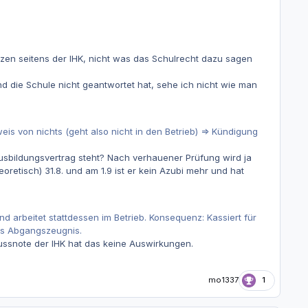
en seitens der IHK, nicht was das Schulrecht dazu sagen
 die Schule nicht geantwortet hat, sehe ich nicht wie man
 weis von nichts (geht also nicht in den Betrieb) => Kündigung
usbildungsvertrag steht? Nach verhauener Prüfung wird ja
oretisch) 31.8. und am 1.9 ist er kein Azubi mehr und hat
und arbeitet stattdessen im Betrieb. Konsequenz: Kassiert für
tes Abgangszeugnis.
hlussnote der IHK hat das keine Auswirkungen.
mo1337
1