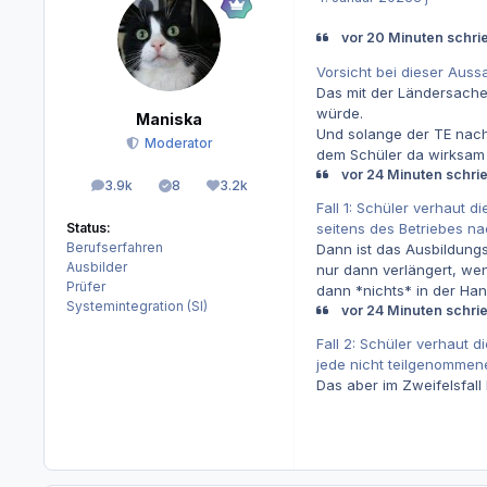
vor 20 Minuten schrie
Vorsicht bei dieser Auss
Das mit der Ländersache
würde.
Maniska
Und solange der TE nach
Moderator
dem Schüler da wirksam 
vor 24 Minuten schrie
3.9k
8
3.2k
Beiträge
Lösungen
Reputation
Fall 1: Schüler verhaut d
seitens des Betriebes n
Status:
Berufserfahren
Dann ist das Ausbildungs
Ausbilder
nur dann verlängert, wenn
Prüfer
dann *nichts* in der Han
Systemintegration (SI)
vor 24 Minuten schrie
Fall 2: Schüler verhaut d
jede nicht teilgenommen
Das aber im Zweifelsfall