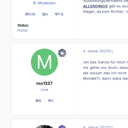
Ausbildungsverhältnis be
Moderator
ALLERDINGS
gibt es au
Kläger, da kein Richter'.
939
4
1.1k
Beiträge
Lösungen
Reputation
Status:
Prüfer
4. Januar 2023
3 j
Um das Ganze für mich 
mir gehts nur drum, dass
die wissen das ich nicht
Monate?), dann wäre das
mo1337
User
8
2
Beiträge
Reputation
4. Januar 2023
3 j