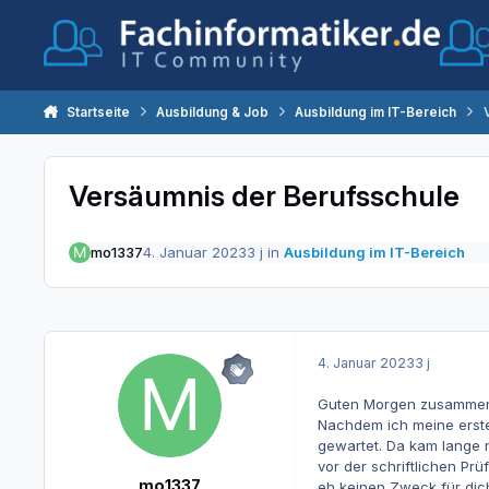
Zum Inhalt springen
Startseite
Ausbildung & Job
Ausbildung im IT-Bereich
Versäumnis der Berufsschule
mo1337
4. Januar 2023
3 j
in
Ausbildung im IT-Bereich
4. Januar 2023
3 j
Guten Morgen zusammen,
Nachdem ich meine erste
gewartet. Da kam lange 
vor der schriftlichen Prü
mo1337
eh keinen Zweck für dich