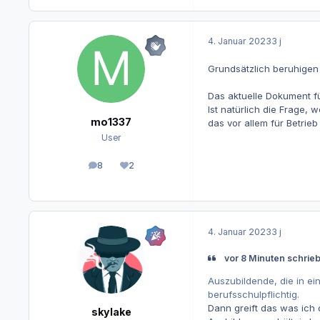
4. Januar 2023
3 j
Grundsätzlich beruhigen
Das aktuelle Dokument fü
Ist natürlich die Frage, 
mo1337
das vor allem für Betrieb
User
8
2
Beiträge
Reputation
4. Januar 2023
3 j
vor 8 Minuten schrieb
Auszubildende, die in ei
berufsschulpflichtig.
Dann greift das was ich 
skylake