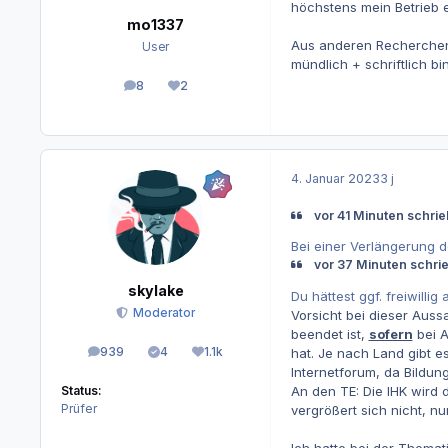
höchstens mein Betrieb e
mo1337
Aus anderen Recherchen 
User
mündlich + schriftlich bi
8
2
Beiträge
Reputation
4. Januar 2023
3 j
vor 41 Minuten schri
Bei einer Verlängerung d
vor 37 Minuten schri
skylake
Du hättest ggf. freiwill
Moderator
Vorsicht bei dieser Auss
beendet ist,
sofern
bei A
939
4
1.1k
hat. Je nach Land gibt 
Beiträge
Lösungen
Reputation
Internetforum, da Bildun
An den TE: Die IHK wird 
Status:
Prüfer
vergrößert sich nicht, nu
Ich hatte bei der Themat