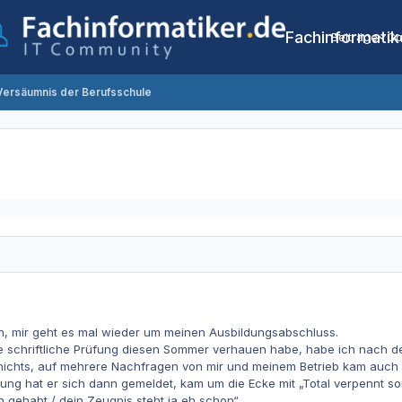
Fachinformatik
Beiträge
Co
Versäumnis der Berufsschule
 mir geht es mal wieder um meinen Ausbildungsabschluss.
 schriftliche Prüfung diesen Sommer verhauen habe, habe ich nach de
nichts, auf mehrere Nachfragen von mir und meinem Betrieb kam auch l
fung hat er sich dann gemeldet, kam um die Ecke mit „Total verpennt sorr
 gehabt / dein Zeugnis steht ja eh schon“.