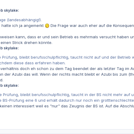
b skylake:
age (landesabhängig!).
 hatte ich ja angemerkt
Die Frage war auch eher auf die Konsequenz
weisen kann, dass er und sein Betrieb es mehrmals versucht haben und
einen Strick drehen könnte.
b skylake:
ie Prüfung, bleibt berufsschulpflichtig, taucht nicht auf und der Betrieb
achdem diese dass erfahren haben.
verhältnis doch eh schon zu dem Tag beendet der als letzter Tag im A
 der Azubi das will. Wenn der nichts macht bleibt er Azubi bis zum (the
d.
b skylake:
ie Prüfung, bleibt berufsschulpflichtig, taucht in der BS nicht mehr auf 
e BS-Prüfung eine 6 und erhält dadurch nur noch ein grotttenschlech
 keinen interessiert weil es "nur" das Zeugnis der BS ist. Auf die Absc