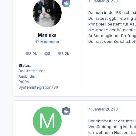
4. Januar 2023
3 j
Da man in der BS nicht si
Du hättest ggf. freiwill
Prinzipiell besteht für A
die Inhalte der BS nicht 
Maniska
Außer möglicher Prüfungs
Du hast dein Berichtshef
Moderator
3.9k
8
3.2k
Beiträge
Lösungen
Reputation
Status:
Berufserfahren
Ausbilder
Prüfer
Systemintegration (SI)
4. Januar 2023
3 j
Berichtsheft ist geführt
Verkündung nötig ist, ha
Ich wohne in Hessen, hat