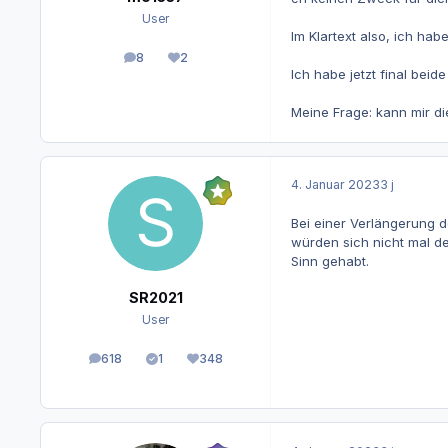
User
Im Klartext also, ich hab
8
2
Beiträge
Reputation
Ich habe jetzt final be
Meine Frage: kann mir d
4. Januar 2023
3 j
Bei einer Verlängerung de
würden sich nicht mal de
Sinn gehabt.
SR2021
User
618
1
348
Beiträge
Lösungen
Reputation