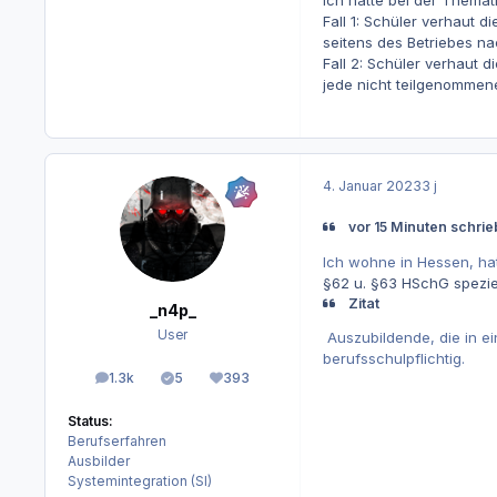
Fall 1: Schüler verhaut d
seitens des Betriebes n
Fall 2: Schüler verhaut d
jede nicht teilgenommen
4. Januar 2023
3 j
vor 15 Minuten schri
Ich wohne in Hessen, ha
§62 u. §63 HSchG spezie
Zitat
_n4p_
User
Auszubildende, die in ei
berufsschulpflichtig.
1.3k
5
393
Beiträge
Lösungen
Reputation
Status:
Berufserfahren
Ausbilder
Systemintegration (SI)