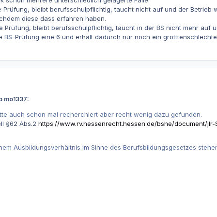
ie Prüfung, bleibt berufsschulpflichtig, taucht nicht auf und der Betrieb
achdem diese dass erfahren haben.
ie Prüfung, bleibt berufsschulpflichtig, taucht in der BS nicht mehr auf 
e BS-Prüfung eine 6 und erhält dadurch nur noch ein grotttenschlech
eb mo1337:
tte auch schon mal recherchiert aber recht wenig dazu gefunden.
ll §62 Abs.2
https://www.rv.hessenrecht.hessen.de/bshe/document/jl
nem Ausbildungsverhältnis im Sinne des Berufsbildungsgesetzes stehen