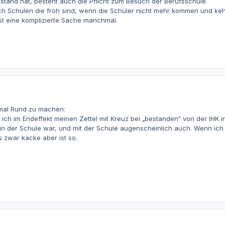
stand hat, besteht auch die Pflicht zum Besuch der Berufsschule.
ch Schulen die froh sind, wenn die Schüler nicht mehr kommen und ke
 Ist eine komplizierte Sache manchmal.
mal Rund zu machen:
 ich im Endeffekt meinen Zettel mit Kreuz bei „bestanden“ von der IHK i
 in der Schule war, und mit der Schule augenscheinlich auch. Wenn ich
 zwar kacke aber ist so.