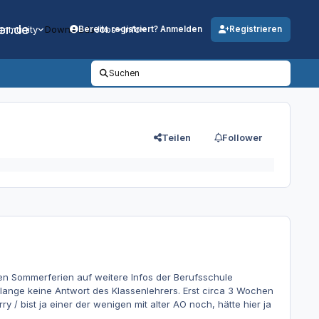
er.de
mmunity
Downloads
Jobs
Info
Bereits registriert? Anmelden
Registrieren
Suchen
Teilen
Follower
n Sommerferien auf weitere Infos der Berufsschule
ange keine Antwort des Klassenlehrers. Erst circa 3 Wochen
y / bist ja einer der wenigen mit alter AO noch, hätte hier ja