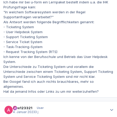
Ich habe mir bei u-form ein Lernpaket bestellt indem u.a. die IHK
Prüfungsfrage kam:
"In welchem Softwaresystem werden in der Regel
Supportanfragen verarbeitet?"
Als Antwort werden folgende Begrifflichkeiten genannt:
- Ticketing System
- User Helpdesk System
- Support Ticketing System
- Service Ticket System
- Task-Tracking-System
- Request Tracking System (RTS)
Ich kenne von der Berufsschule und Betrieb das User Helpdesk
System.
Die Unterschiede zu Ticketing System und vorallem die
Unterschiede zwischen einem Ticketing System, Support Ticketing
System und Service Ticketing System sind mir nicht klar.
Bei Googel fand ich auch nichts brauchbares, mehr so
allgemeines.
Hat da jemand Infos oder Links zu um mir weiterzuhelfen?
Autor-Statistiken
alex123321
User
4. Januar 2023
3 j