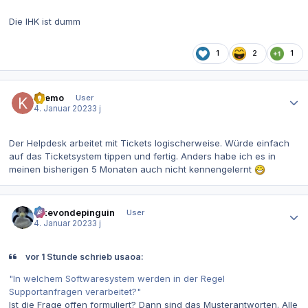
Die IHK ist dumm
1
2
1
Autor-Statistiken
Keemo
User
4. Januar 2023
3 j
Der Helpdesk arbeitet mit Tickets logischerweise. Würde einfach
auf das Ticketsystem tippen und fertig. Anders habe ich es in
meinen bisherigen 5 Monaten auch nicht kennengelernt
Autor-Statistiken
ickevondepinguin
User
4. Januar 2023
3 j
vor 1 Stunde schrieb usaoa:
"In welchem Softwaresystem werden in der Regel
Supportanfragen verarbeitet?"
Ist die Frage offen formuliert? Dann sind das Musterantworten. Alle