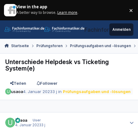
Zum Inhalt springen
View in the app
×
A better way to browse.
Learn more
.
Di
Fachinformatiker.de
Anmelden
Startseite
Prüfungsforen
Prüfungsaufgaben und -lösungen
Unterschiede Helpdesk vs Ticketing
System(e)
Teilen
Follower
usaoa
4. Januar 2023
3 j
in
Prüfungsaufgaben und -lösungen
Autor-Statistiken
usaoa
User
4. Januar 2023
3 j