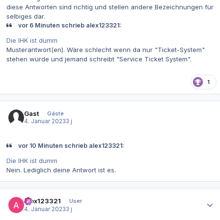
diese Antworten sind richtig und stellen andere Bezeichnungen für
selbiges dar.
vor 6 Minuten schrieb alex123321:
Die IHK ist dumm
Musterantwort(en). Wäre schlecht wenn da nur "Ticket-System"
stehen würde und jemand schreibt "Service Ticket System".
1
Gast
Gäste
4. Januar 2023
3 j
vor 10 Minuten schrieb alex123321:
Die IHK ist dumm
Nein. Lediglich deine Antwort ist es.
Autor-Statistiken
alex123321
User
4. Januar 2023
3 j