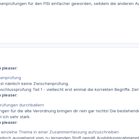
chenprüfungen für den FISI einfacher geworden, seitdem die anderen A
 pleaser:
henprüfung
hst nämlich keine Zwischenprüfung.
chlussprüfung Teil 1 - vielleicht erst einmal die korrekten Begriffe. De
 pleaser:
 Prüfungen durchballern
gen für die alte Verordnung bringen dir rein gar nichts! Die bestehen
 ich sehr stark.
 pleaser:
s einzelne Thema in einer Zusammenfassung aufzuschreiben
 Jedoch ausgehend vom zu lernenden Stoff gemäß Ausbildungsrahmenpl