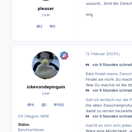
uuuund... Sind die Zwis
pleaser
mfg
User
2
0
Beiträge
Reputation
13. Februar 2023
3 j
vor 9 Stunden schrieb
Bald findet meine Zwisc
Findet sie nicht. Du mac
Was Du machst ist die Abs
ickevondepinguin
vor 9 Stunden schrieb
User
Soll ich einfach nur die
1k
1
580
Die alten Zwischenprüfun
Beiträge
Lösungen
Reputation
damit zu lernen bezweifel
vor 9 Stunden schrieb
Ort / Region:
NRW
Status:
macht es sinn sich jede
Berufserfahren
Wäre eine Möglichkeit.