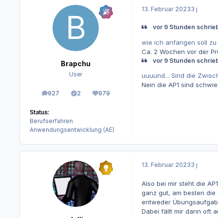
13. Februar 2023
3 j
vor 9 Stunden schrieb
wie ich anfangen soll zu
Ca. 2 Wochen vor der Prü
vor 9 Stunden schrieb
Brapchu
User
uuuund... Sind die Zwis
Nein die AP1 sind schwie
927
2
979
Beiträge
Lösungen
Reputation
Status:
Berufserfahren
Anwendungsentwicklung (AE)
13. Februar 2023
3 j
Also bei mir steht die 
ganz gut, am besten die
entweder Übungsaufgaben
Dabei fällt mir dann oft