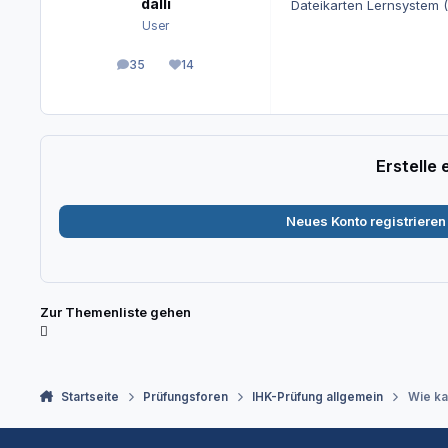
dalli
Dateikarten Lernsystem 
User
35
14
Beiträge
Reputation
Erstelle
Neues Konto registrieren
Zur Themenliste gehen
Startseite
Prüfungsforen
IHK-Prüfung allgemein
Wie ka