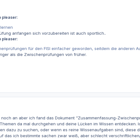
 pleaser:
 lernen
fung anfangen sich vorzubereiten ist auch sportlich..
 pleaser:
chenprüfungen für den FISI einfacher geworden, seitdem die anderen A
riger als die Zwischenprüfungen von früher.
AP1 noch an aber ich fand das Dokument "Zusammenfassung-Zwischenprü
 Themen da mal durchgehen und deine Lücken im Wissen entdecken. Ic
 dazu zu suchen, oder wenn es reine Wissenaufgaben sind, diese dann
 auf das ich bestimmte sachen zwar weiß, aber schlecht verschriftliche