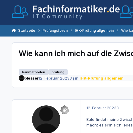
Zum Inhalt springen
Startseite
Prüfungsforen
IHK-Prüfung allgemein
Wie ka
Wie kann ich mich auf die Zwis
lernmethoden
prüfung
pleaser
12. Februar 2023
3 j
in
IHK-Prüfung allgemein
12. Februar 2023
3 j
Bald findet meine Zwisch
macht es sinn sich jede