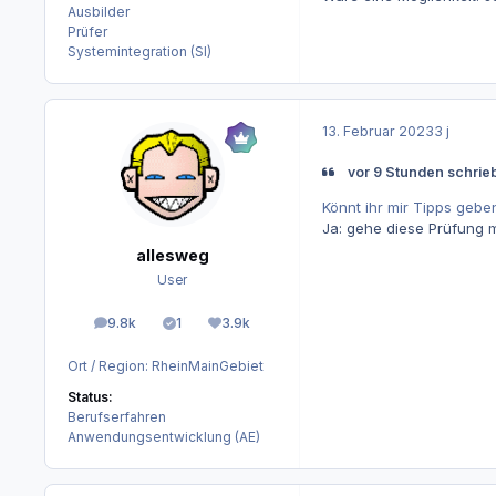
Ausbilder
Prüfer
Systemintegration (SI)
13. Februar 2023
3 j
vor 9 Stunden schrieb
Könnt ihr mir Tipps geb
Ja: gehe diese Prüfung mi
allesweg
User
9.8k
1
3.9k
Beiträge
Lösungen
Reputation
Ort / Region:
RheinMainGebiet
Status:
Berufserfahren
Anwendungsentwicklung (AE)