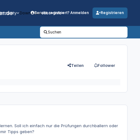
er.de
mmunity
Downloads
Jobs
Info
Bereits registriert? Anmelden
Registrieren
Suchen
Teilen
Follower
lernen. Soll ich einfach nur die Prüfungen durchballern oder
 mir Tipps geben?