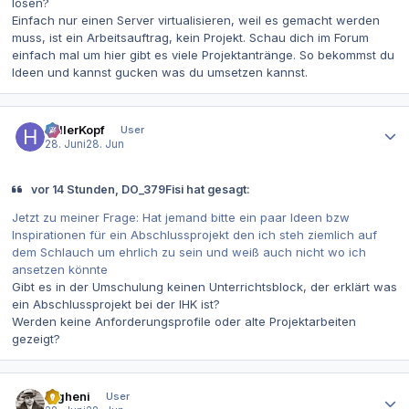
lösen?
Einfach nur einen Server virtualisieren, weil es gemacht werden
muss, ist ein Arbeitsauftrag, kein Projekt. Schau dich im Forum
einfach mal um hier gibt es viele Projektantränge. So bekommst du
Ideen und kannst gucken was du umsetzen kannst.
Autor-Statistiken
hellerKopf
User
28. Juni
28. Jun
vor 14 Stunden, DO_379Fisi hat gesagt:
Jetzt zu meiner Frage: Hat jemand bitte ein paar Ideen bzw
Inspirationen für ein Abschlussprojekt den ich steh ziemlich auf
dem Schlauch um ehrlich zu sein und weiß auch nicht wo ich
ansetzen könnte
Gibt es in der Umschulung keinen Unterrichtsblock, der erklärt was
ein Abschlussprojekt bei der IHK ist?
Werden keine Anforderungsprofile oder alte Projektarbeiten
gezeigt?
Autor-Statistiken
efgheni
User