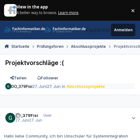
Zum Inhalt springen
View in the app
×
A better way to browse.
Learn more
.
Di
Fachinformatiker.de
Anmelden
Startseite
Prüfungsforen
Abschlussprojekte
Projektvorschl
Projektvorschläge :(
Teilen
Follower
DO_379Fisi
27. Juni
27. Jun
in
Abschlussprojekte
Autor-Statistiken
DO_379Fisi
User
27. Juni
27. Jun
Hallo liebe Community, ich bin Umschüler für Systemintegration