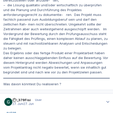
bereitzustellen oder anzubie- ten,
− die Lösung qualitativ und/oder wirtschaftlich zu überprüfen
und die Planung und Durchführung des Projektes
anforderungsgerecht zu dokumentie- ren. Das Projekt muss
fachlich passend zum Ausbildungsberuf sein und darf den
zeitlichen Rah- men nicht überschreiten. Umgekehrt sollte der
Zeitrahmen aber auch weitestgehend ausgeschöpft werden. Im
Vordergrund der Bewertung durch den Prüfungsausschuss steht
die Fähigkeit des Prüflings, einen komplexen Ablauf zu planen, zu
steuern und mit nachvollziehbaren Analysen und Entscheidungen
zu belegen.
Das Ergebnis oder das fertige Produkt einer Projektarbeit haben
daher keinen ausschlaggebenden Einfluss auf die Bewertung. Vor
diesem Hintergrund werden Abweichungen und Anpassungen
vom Projektantrag nicht negativ bewertet, wenn sie inhaltlich gut
begründet sind und nach wie vor zu den Projektzielen passen.
Was davon könntest Du realisieren ?
Autor-Statistiken
DO_379Fisi
User
27. Juni
27. Jun