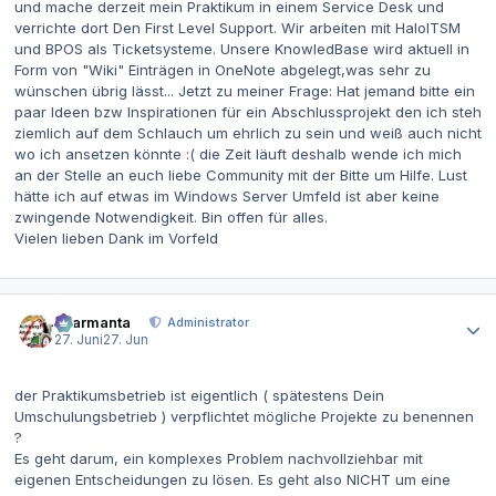
und mache derzeit mein Praktikum in einem Service Desk und
verrichte dort Den First Level Support. Wir arbeiten mit HaloITSM
und BPOS als Ticketsysteme. Unsere KnowledBase wird aktuell in
Form von "Wiki" Einträgen in OneNote abgelegt,was sehr zu
wünschen übrig lässt... Jetzt zu meiner Frage: Hat jemand bitte ein
paar Ideen bzw Inspirationen für ein Abschlussprojekt den ich steh
ziemlich auf dem Schlauch um ehrlich zu sein und weiß auch nicht
wo ich ansetzen könnte :( die Zeit läuft deshalb wende ich mich
an der Stelle an euch liebe Community mit der Bitte um Hilfe. Lust
hätte ich auf etwas im Windows Server Umfeld ist aber keine
zwingende Notwendigkeit. Bin offen für alles.
Vielen lieben Dank im Vorfeld
Autor-Statistiken
charmanta
Administrator
27. Juni
27. Jun
der Praktikumsbetrieb ist eigentlich ( spätestens Dein
Umschulungsbetrieb ) verpflichtet mögliche Projekte zu benennen
?
Es geht darum, ein komplexes Problem nachvollziehbar mit
eigenen Entscheidungen zu lösen. Es geht also NICHT um eine