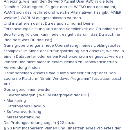
Anleitung, wie man den Server XYZ mit User ABC in die tolle
Domäne 123 integriert. Es geht darum, WIESO man das macht,
WANN sich das rechnet und welche Alternativen ( es gibt IMMER
welche ) WARUM ausgeschlossen wurden.
Und installieren darfst Du es auch ... nur ist Deine
Entscheidungsleistung und deren Sachlichkeit die Grundlage der
Beurteilung. Klicken kann jeder, es geht darum, daß Du auch ne
Idee hast was Du da tust ;)
Ganz grobe und ganz neue Übersetzung meines Lieblingstextes:
"Komplex" im Sinne der Prüfungsordnung sind Ansätze, welche in
einem Datacenter oder einem Rechenzentrum eingesetzt werden
können und nicht mehr in einem kleinen zb Handwerksbetrieb
Verwendung finden.
Damit scheiden Ansätze wie "Domaineneinrichung" oder "Ich
suche ne Plattform für ein Windows Programm" fast automatisch
aus.
Gerne genommen werden:
- Telefonanlagen ( weil Musterprojekt der IHK )
- Monitoring
- Heterogenes Backup
- Softwareverteilung
- Massenbetankung
Die Prüfungsordnung sagt in §22 dazu:
§ 20 Prüfungsbereich Planen und Umsetzen eines Projektes der