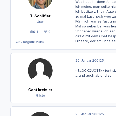
Was habt Ihr denn für L
Ich meine, man sollte ni
Ich besitze z.B. ein Aut
T. Schiffler
zu mal Lust noch weg zu
Für mich war es fast unm
User
Mal so nebenbei was lei
Vondaher würde ich sage
911
10
Beiträge
Reputation
direkt mit dem Chef besp
Erbeere, der am Ende se
Ort / Region:
Mainz
20. Januar 2001
25 j
<BLOCKQUOTE><font size="
... und auch ab und zu m
Gast kreisler
Gäste
20. Januar 2001
25 j