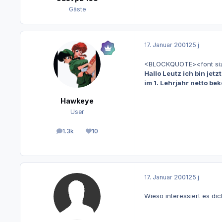
Gäste
17. Januar 2001
25 j
<BLOCKQUOTE><font size="
Hallo Leutz ich bin jet
im 1. Lehrjahr netto b
Hawkeye
User
1.3k
10
Beiträge
Reputation
17. Januar 2001
25 j
Wieso interessiert es d