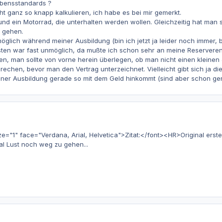
ebensstandards ?
cht ganz so knapp kalkulieren, ich habe es bei mir gemerkt.
o und ein Motorrad, die unterhalten werden wollen. Gleichzeitig hat m
 gehen.
öglich während meiner Ausbildung (bin ich jetzt ja leider noch immer,
sten war fast unmöglich, da mußte ich schon sehr an meine Reservere
n, man sollte von vorne herein überlegen, ob man nicht einen kleinen
rechen, bevor man den Vertrag unterzeichnet. Vielleicht gibt sich ja d
iner Ausbildung gerade so mit dem Geld hinkommt (sind aber schon g
1" face="Verdana, Arial, Helvetica">Zitat:</font><HR>Original erstel
al Lust noch weg zu gehen...