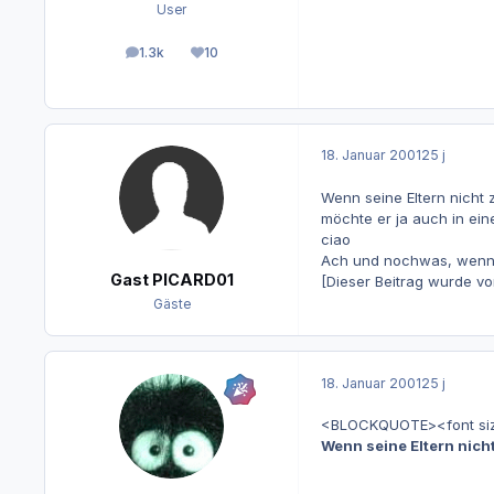
User
1.3k
10
Beiträge
Reputation
18. Januar 2001
25 j
Wenn seine Eltern nicht 
möchte er ja auch in ein
ciao
Ach und nochwas, wenn d
Gast PICARD01
[Dieser Beitrag wurde vo
Gäste
18. Januar 2001
25 j
<BLOCKQUOTE><font size=
Wenn seine Eltern nich