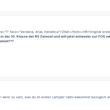
1" face="Verdana, Arial, Helvetica">Zitat:</font><HR>Original erstel
zt in der 10. Klasse der RS Zwiesel und will jetzt entweder zur FOS 
ekommt???
ich denn so sehr, was du im ersten Lehrjahr netto bekommst bezüglich