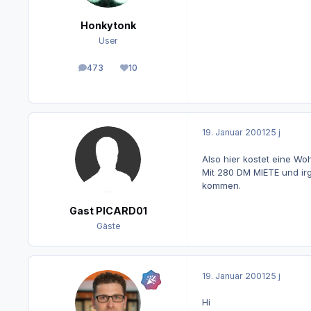
Honkytonk
User
473
10
Beiträge
Reputation
19. Januar 2001
25 j
Also hier kostet eine W
Mit 280 DM MIETE und ir
kommen.
Gast PICARD01
Gäste
19. Januar 2001
25 j
Hi