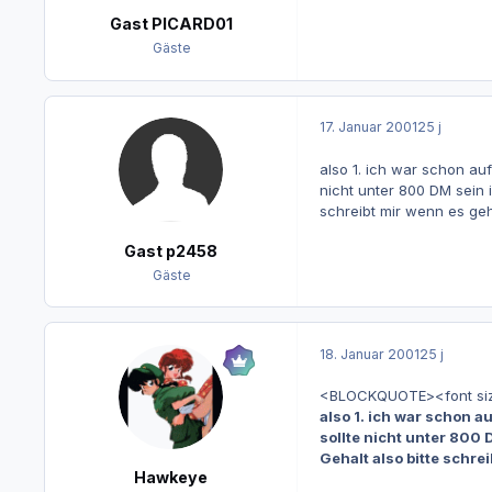
Gast PICARD01
Gäste
17. Januar 2001
25 j
also 1. ich war schon auf
nicht unter 800 DM sein 
schreibt mir wenn es geh
Gast p2458
Gäste
18. Januar 2001
25 j
<BLOCKQUOTE><font size="
also 1. ich war schon a
sollte nicht unter 800
Gehalt also bitte schre
Hawkeye