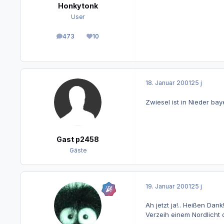
Honkytonk
User
473
10
Beiträge
Reputation
18. Januar 2001
25 j
Zwiesel ist in Nieder ba
Gast p2458
Gäste
19. Januar 2001
25 j
Ah jetzt ja!.. Heißen Da
Verzeih einem Nordlicht