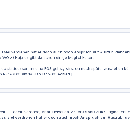
zu viel verdienen hat er doch auch noch Anspruch auf Auszubildendenb
e WG :-) Naja es gibt da schon einige Möglichkeiten.
u stattdessen an eine FOS gehst, wirst du noch später ausziehen kön
n PICARD01 am 18. Januar 2001 editiert.]
"1" face="Verdana, Arial, Helvetica">Zitat:</font><HR>Original erstel
t zu viel verdienen hat er doch auch noch Anspruch auf Auszubild