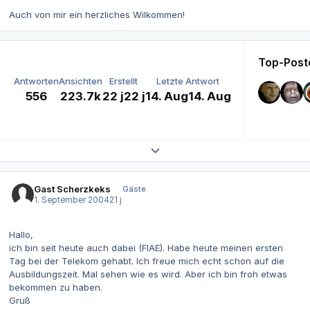
Auch von mir ein herzliches Wilkommen!
Top-Post
Antworten
Ansichten
Erstellt
Letzte Antwort
556
223.7k
22 j
22 j
14. Aug
14. Aug
Themenübersicht erweitern
Gast Scherzkeks
Gäste
1. September 2004
21 j
Hallo,
ich bin seit heute auch dabei (FIAE). Habe heute meinen ersten
Tag bei der Telekom gehabt. Ich freue mich echt schon auf die
Ausbildungszeit. Mal sehen wie es wird. Aber ich bin froh etwas
bekommen zu haben.
Gruß