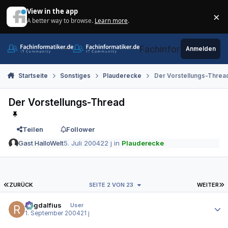
Zum Inhalt springen
View in the app
×
A better way to browse.
Learn more
.
Di
Fachinformatiker.de
Anmelden
Startseite
Sonstiges
Plauderecke
Der Vorstellungs-Threa
Der Vorstellungs-Thread
Teilen
Follower
Gast HalloWelt
5. Juli 2004
22 j
in
Plauderecke
ERSTE SEITE
L
ZURÜCK
SEITE 2 VON 23
WEITER
Autor-Statistiken
Ragdalfius
User
1. September 2004
21 j