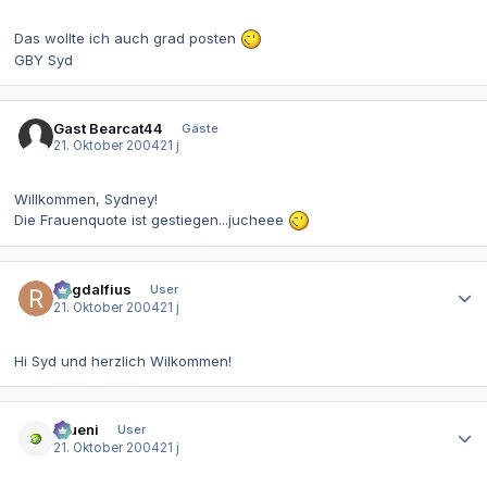
Das wollte ich auch grad posten
GBY Syd
Gast Bearcat44
Gäste
21. Oktober 2004
21 j
Willkommen, Sydney!
Die Frauenquote ist gestiegen...jucheee
Autor-Statistiken
Ragdalfius
User
21. Oktober 2004
21 j
Hi Syd und herzlich Wilkommen!
Autor-Statistiken
grueni
User
21. Oktober 2004
21 j