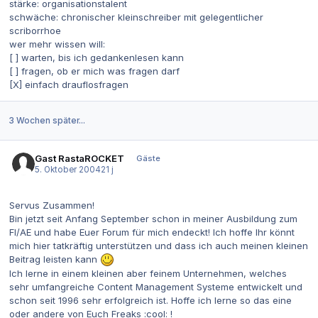
stärke: organisationstalent
schwäche: chronischer kleinschreiber mit gelegentlicher
scriborrhoe
wer mehr wissen will:
[ ] warten, bis ich gedankenlesen kann
[ ] fragen, ob er mich was fragen darf
[X] einfach drauflosfragen
3 Wochen später...
Gast RastaROCKET
Gäste
5. Oktober 2004
21 j
Servus Zusammen!
Bin jetzt seit Anfang September schon in meiner Ausbildung zum
FI/AE und habe Euer Forum für mich endeckt! Ich hoffe Ihr könnt
mich hier tatkräftig unterstützen und dass ich auch meinen kleinen
Beitrag leisten kann
Ich lerne in einem kleinen aber feinem Unternehmen, welches
sehr umfangreiche Content Management Systeme entwickelt und
schon seit 1996 sehr erfolgreich ist. Hoffe ich lerne so das eine
oder andere von Euch Freaks :cool: !