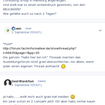
Consulting Group in Hamburg angefangen.
Und wollt mal so einen ersteindruck gewinnen, von den
NEULINGEN?
Wie gefällst euch so nach 2 Tagen?
Autor-Statistiken
grueni
User
2. September 2004
21 j
*hust*
http://forum.fachinformatiker.de/showthread.php?
t=66635&page=1&pp=20
Die ganzen "Hallo hier bin ich" Threads machen das
Ausbildungsforum nicht grad übersichtlicher...vor allem, wenn
jeder einen eigenen Thread aufmacht.
Gast BlackSun
Gäste
3. September 2004
21 j
ja hallo.........wollt mich auch grad mal melden.
bin zwar schon im 2. Lehrjahr jetzt :OD aber habs vorher kaum