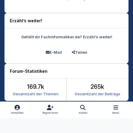
Erzähl’s weiter!
Gefällt dir Fachinformatiker.de? Erzähl’s weiter!
E-Mail
Teilen
Forum-Statistiken
169.7k
265k
Gesamtzahl der Themen
Gesamtzahl der Beiträge
Heller Modus
Dunkler Modus
Systemeinstellung
Anmelden
Registrieren
Suchen
Menü
Datenschutz
Kontakt
Cookies
RSS
Fachinformatiker 2026
Powered by
Invision Community