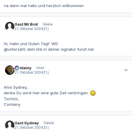
na dann mal hallo und herzlich willkommen
Gast Mr.Brot
Gäste
21. Oktober 2004
21 j
Hi, Hallo und Guten Tag!! :WD
@unterzahl: dein link in deiner signatur funzt net.
Autor-Statistiken
Containy
User
21. Oktober 2004
21 j
Ahoi Sydney,
denke Du wirst hier eine gute Zeit verbringen.
Tschöö,
Containy
Gast Sydney
Gäste
21. Oktober 2004
21 j