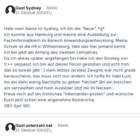
Gast Sydney
Gäste
21. Oktober 2004
21 j
Hallo mein Name ist Sydney, ich bin die "Neue". *g*
Ich komme aus Hamburg und mache eine Ausbildung zur
Fachinformatikerin im Bereich Anwendungsentwicklung. Meine
Schule ist die H9 in Wilhelmsburg, falls das hier jemand kennt.
Ich bin jetzt am Anfang des zweitem Lehrjahres.
Da ich etwas später angefangen bin habe ich den Einstieg von
C++ verpasst. Ich bin auf dieses Forum gestoßen und echt froh
das es sowas gibt :-) mein letztes (erstes) Zeugnis war nicht grade
berauschend, das muss sich nun ändern. Ich hoffe Ihr habt Lust,
mir ein klein wenig Nachhilfe zu geben *lächel*. Bin ein bisschen
am verzweifeln und mein Ausbilder sitzt mir im Nacken...
Freue mich auf ein fröhliches "miteinander-posten" und wünsche
Euch jetzt schon eine angenehme Restwoche.
GBY Syd :WD
Gast unterzahl.net
Gäste
21. Oktober 2004
21 j