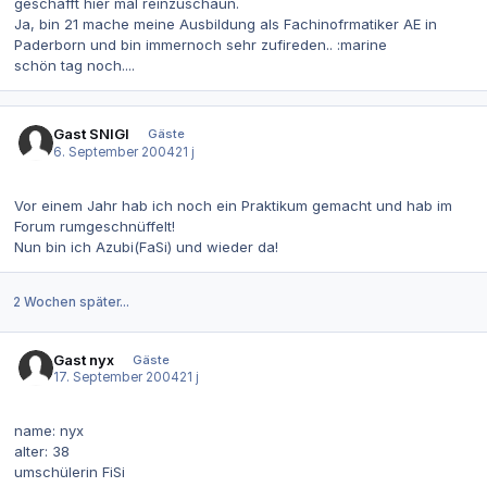
geschafft hier mal reinzuschaun.
Ja, bin 21 mache meine Ausbildung als Fachinofrmatiker AE in
Paderborn und bin immernoch sehr zufireden.. :marine
schön tag noch....
Gast SNIGI
Gäste
6. September 2004
21 j
Vor einem Jahr hab ich noch ein Praktikum gemacht und hab im
Forum rumgeschnüffelt!
Nun bin ich Azubi(FaSi) und wieder da!
2 Wochen später...
Gast nyx
Gäste
17. September 2004
21 j
name: nyx
alter: 38
umschülerin FiSi