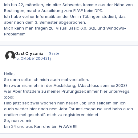
Ich bin 22, männlich, ein alter Schwede, komme aus der Nähe von
Reutlingen, mache Ausbildung zum FI/AE beim DPD.
Ich habe vorher Informatik an der Uni in Tübingen studiert, das
aber nach dem 3. Semester abgebrochen.
Mich kann man fragen zu: Visual Basic 6.0, SQL und Windows-
Problemem.
Gast Crysania
Gäste
15. Oktober 2004
21 j
Hallo,
So dann sollte ich mich auch mal vorstellen.
Bin zwar nichmehr in der Ausbildung, (Abschluss sommer2003)
war Aber trotzdem zu meiner Prüfungszeit immer hier unterwegs.
:cool:
Hab jetzt seit zwei wochen nen neuen Job und seitdem bin ich
auch wieder hier nach nem Jahr Forumslesepause und habs auch
endlich mal geschafft mich zu registrieren :bimei
So, nun zu mir:
bin 24 und aus Karlruhe bin Fi AWE !!!!!