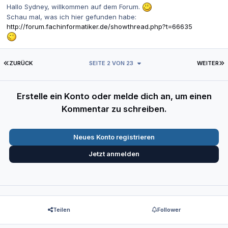
Hallo Sydney, willkommen auf dem Forum.
Schau mal, was ich hier gefunden habe:
http://forum.fachinformatiker.de/showthread.php?t=66635
ERSTE SEITE
L
ZURÜCK
SEITE 2 VON 23
WEITER
Erstelle ein Konto oder melde dich an, um einen
Kommentar zu schreiben.
Neues Konto registrieren
Jetzt anmelden
Teilen
Follower