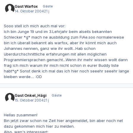
Gast Warfox
Gäste
14. Oktober 2004
21 j
Sooo stell ich mich auch mal vor:
Ich bin Junge 19 und im 3.Lehrjahr beim alseits bekannten
Schlecker *g* mach ne ausbildung zum FiAe.soo normalerweise
bin ich überall bekannt als warfox, aber ihr könnt mich auch
Johannes nennen, ganz wie ihr wollt...Hab schon
überdurchschnittliche erfahrungen mit allen möglichen
Programmiersprachen gemacht...Wenn ihr mehr wissen wollt dann
frag ich mich warum ihr mich nicht schon in eurer Buddy liste
habt*g* Sonst denk ich mal das ich hier noch seeehr seeehr lange
bleiben werde.... :OD
Gast Onkel_Hägi
Gäste
15. Oktober 2004
21 j
Hellas zusammen!
Bin jetzt zwar schon ne Zeit hier angemeldet, bin aber noch net
dazu gekommen mich hier zu melden.
Also, wen's interessiert: