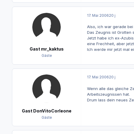
17. Mai 2006
20 j
Also, ich war gerade be
Das Zeugnis ist Grotten 
Jetzt habe ich ex-Azubi
eine Frechheit, aber jetz
Gast mr_kaktus
Ich werde mir jetzt mal 
Gäste
17. Mai 2006
20 j
Wenn alle das gleiche Z
Arbeitszeugnissen hat.
Drum lass dein neues Zeu
Gast DonVitoCorleone
Gäste