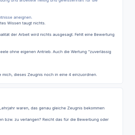
ung und arbeitete fleißig und gewissenhaft für die
ntnisse aneignen.
es Wissen taugt nichts.
lität der Arbeit wird nichts ausgesagt. Fehlt eine Bewertung
eele ohne eigenen Antrieb. Auch die Wertung "zuverlässig
e mich, dieses Zeugnis noch in eine 4 einzuordnen.
n Lehrjahr waren, das genau gleiche Zeugnis bekommen
mmen bzw. zu verlangen? Reicht das für die Bewerbung oder