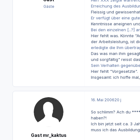
Herr XXX zeigte während
Erreichung des Ausbildun
Gäste
Fleissig und gewissenhaf
Er verfügt über eine gut
Kenntnisse aneignen und
Bei den einzelnen [...?] a
Hier fehlt was. Könnte "
der Arbeitsleistung, ist 
erledigte die Ihm übertr
Das was man ihm gesagt 
und sorgfältig" reisst d
Sein Verhalten gegenüber
Hier fehlt "Vorgesetzte".
Insgesamt: ich hoffe mal
16. Mai 2006
20 j
So schlimm? Ach du ****
haben?!
Ich bin jetzt seit ca. 3
muss ich das Ausbildung
Gast mr_kaktus