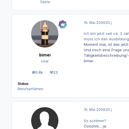
Gäste
16. Mai 2006
20 j
Ich bin jetzt seit ca. 3
muss ich das Ausbildung
Moment mal, ist das jetz
Und noch eine Frage unab
bimei
Tätigkeitsbeschreibung/-
bimei
User
5.8k
23
Beiträge
Reputation
Status:
Berufserfahren
16. Mai 2006
20 j
So schlimm?
Ööööhm... ja.