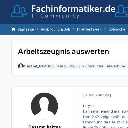
Zum Inhalt springen
Startseite
Ausbildung & Job
IT-Arbeitswelt
Jobsuche,
Arbeitszeugnis auswerten
Gast mr_kaktus
16. Mai 2006
20 j
in
Jobsuche, Bewerbung 
16. Mai 2006
20 j
Hi @all,
kann mir jemand mal etwas
Herr XXX zeigte während
Erreichung des Ausbildun
Gast mr_kaktus
Er verfügt über eine gut