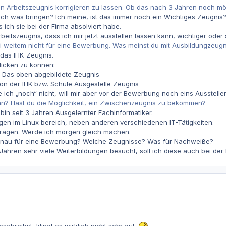
ein Arbeitszeugnis korrigieren zu lassen. Ob das nach 3 Jahren noch mög
h was bringen? Ich meine, ist das immer noch ein Wichtiges Zeugnis? 
ich sie bei der Firma absolviert habe.
rbeitszeugnis, dass ich mir jetzt ausstellen lassen kann, wichtiger oder 
ei weitem nicht für eine Bewerbung. Was meinst du mit Ausbildungzeug
 das IHK-Zeugnis.
licken zu können:
> Das oben abgebildete Zeugnis
von der IHK bzw. Schule Ausgestelle Zeugnis
e ich „noch“ nicht, will mir aber vor der Bewerbung noch eins Ausstelle
? Hast du die Möglichkeit, ein Zwischenzeugnis zu bekommen?
in seit 3 Jahren Ausgelernter Fachinformatiker.
en im Linux bereich, neben anderen verschiedenen IT-Tätigkeiten.
ragen. Werde ich morgen gleich machen.
genau für eine Bewerbung? Welche Zeugnisse? Was für Nachweiße?
 Jahren sehr viele Weiterbildungen besucht, soll ich diese auch bei de
chreibst, klingt es wirklich nicht sehr gut.