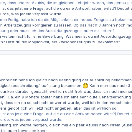
nde, dass andere Azubis, die im gleichen Lehrjahr waren, das genau 
 ist das jetzt eine Frage, auf die du eine Antwort haben willst?) Deutet
rde, was jedem verpasst wurde.
 Jahren Fertig, habe ich da die Möglichkeit, ein neues Zeugnis zu bekom
ein Arbeitszeugnis korrigieren zu lassen. Ob das nach 3 Jahren noch mög
rbung oder muss ich das Ausbildungszeugnis auch mit liefern?
ei weitem nicht für eine Bewerbung. Was meinst du mit Ausbildungzeug
? Hast du die Möglichkeit, ein Zwischenzeugnis zu bekommen?
s Schreiben habe ich gleich nach Beendigung der Ausbildung bekommen, a
ätigkeitsbeschreibung/-auflistung bekommen
Kann man das nach 3 J
 Gedanken darüber gemacht, weil ich echt froh war, dass ich nach mei
gen). Ca. ein 9 Monate später habe ich eine sehr gute Gehaltserhöhun
rt, dass ich da so schlecht bewertet wurde, weil ich in den Verschied
r gelobt (ich will jetzt nicht angeben, aber das ist wirklich so).
 ist das jetzt eine Frage, auf die du eine Antwort haben willst?) Deutet
rde, was jedem verpasst wurde.
tellung. Ich werde morgen, gleich mal ein paar Azubis nach Ihrem „Au
otfall auch beweisen kann!