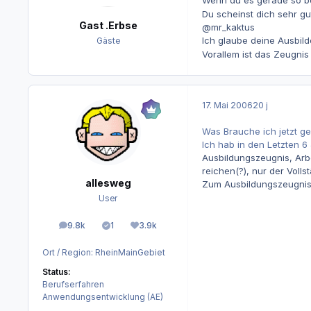
Du scheinst dich sehr g
Gast .Erbse
@mr_kaktus
Ich glaube deine Ausbil
Gäste
Vorallem ist das Zeugnis
17. Mai 2006
20 j
Was Brauche ich jetzt 
Ich hab in den Letzten 6
Ausbildungszeugnis, Arbe
reichen(?), nur der Vollst
allesweg
Zum Ausbildungszeugni
User
9.8k
1
3.9k
Beiträge
Lösungen
Reputation
Ort / Region:
RheinMainGebiet
Status:
Berufserfahren
Anwendungsentwicklung (AE)