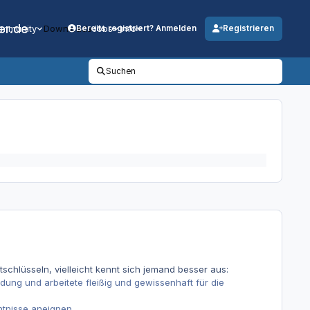
er.de
mmunity
Downloads
Jobs
Info
Bereits registriert? Anmelden
Registrieren
Suchen
tschlüsseln, vielleicht kennt sich jemand besser aus:
ung und arbeitete fleißig und gewissenhaft für die
ntnisse aneignen.