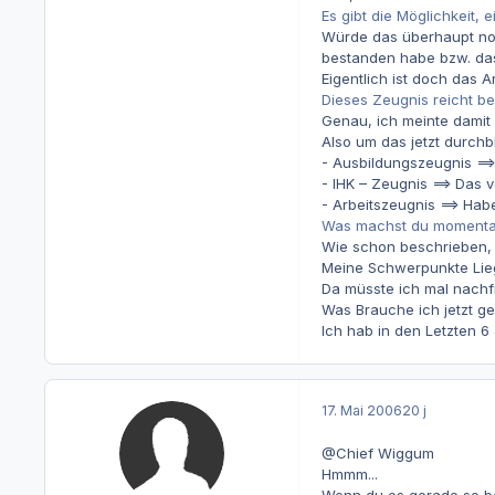
Es gibt die Möglichkeit, 
Würde das überhaupt noc
bestanden habe bzw. das 
Eigentlich ist doch das A
Dieses Zeugnis reicht b
Genau, ich meinte damit
Also um das jetzt durchb
- Ausbildungszeugnis ==
- IHK – Zeugnis ==> Das 
- Arbeitszeugnis ==> Hab
Was machst du momentan
Wie schon beschrieben, b
Meine Schwerpunkte Lieg
Da müsste ich mal nachf
Was Brauche ich jetzt 
Ich hab in den Letzten 6
17. Mai 2006
20 j
@Chief Wiggum
Hmmm...
Wenn du es gerade so bes