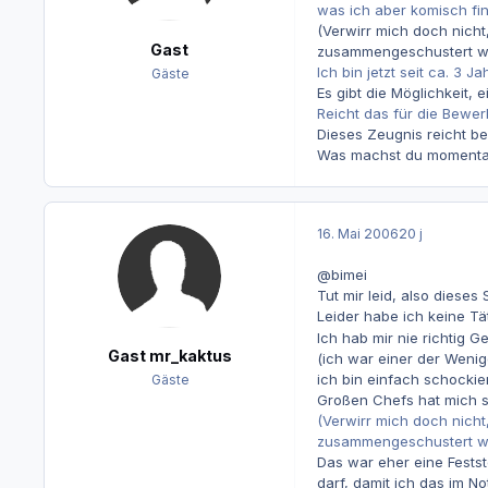
was ich aber komisch fi
(Verwirr mich doch nicht,
Gast
zusammengeschustert wu
Ich bin jetzt seit ca. 3
Gäste
Es gibt die Möglichkeit, 
Reicht das für die Bewe
Dieses Zeugnis reicht b
Was machst du momentan
16. Mai 2006
20 j
@bimei
Tut mir leid, also diese
Leider habe ich keine T
Ich hab mir nie richtig
Gast mr_kaktus
(ich war einer der Weni
ich bin einfach schockie
Gäste
Großen Chefs hat mich seh
(Verwirr mich doch nicht,
zusammengeschustert wu
Das war eher eine Fests
darf, damit ich das im N