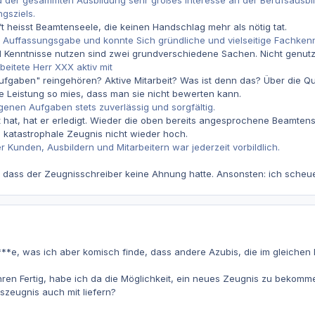
 der gesammten Ausbildung sehr großes Interesse an der Berufsausbild
gsziels.
t heisst Beamtenseele, die keinen Handschlag mehr als nötig tat.
e Auffassungsgabe und konnte Sich gründliche und vielseitige Fachken
 Kenntnisse nutzen sind zwei grundverschiedene Sachen. Nicht genutzt
rbeitete Herr XXX aktiv mit
Aufgaben" reingehören? Aktive Mitarbeit? Was ist denn das? Über die Qua
die Leistung so mies, dass man sie nicht bewerten kann.
agenen Aufgaben stets zuverlässig und sorgfältig.
hat, hat er erledigt. Wieder die oben bereits angesprochene Beamtens
as katastrophale Zeugnis nicht wieder hoch.
 Kunden, Ausbildern und Mitarbeitern war jederzeit vorbildlich.
, dass der Zeugnisschreiber keine Ahnung hatte. Ansonsten: ich scheu
**e, was ich aber komisch finde, dass andere Azubis, die im gleiche
 Jahren Fertig, habe ich da die Möglichkeit, ein neues Zeugnis zu beko
szeugnis auch mit liefern?