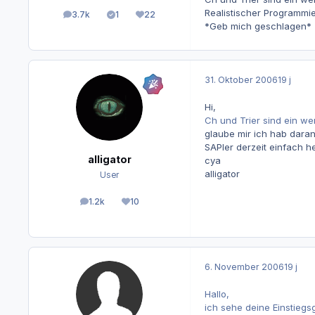
Realistischer Programmie
3.7k
1
22
Beiträge
Lösungen
Reputation
*Geb mich geschlagen*
31. Oktober 2006
19 j
Hi,
Ch und Trier sind ein we
glaube mir ich hab daran
SAPler derzeit einfach 
alligator
cya
alligator
User
1.2k
10
Beiträge
Reputation
6. November 2006
19 j
Hallo,
ich sehe deine Einstiegsg