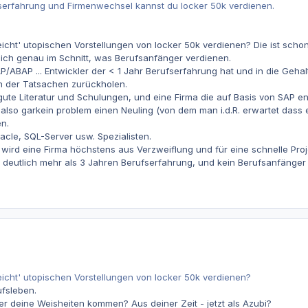
serfahrung und Firmenwechsel kannst du locker 50k verdienen.
cht' utopischen Vorstellungen von locker 50k verdienen? Die ist schon
mlich genau im Schnitt, was Berufsanfänger verdienen.
P/ABAP ... Entwickler der < 1 Jahr Berufserfahrung hat und in die Geha
n der Tatsachen zurückholen.
gute Literatur und Schulungen, und eine Firma die auf Basis von SAP ent
so garkein problem einen Neuling (von dem man i.d.R. erwartet dass er 
n.
acle, SQL-Server usw. Spezialisten.
 wird eine Firma höchstens aus Verzweiflung und für eine schnelle Pro
it deutlich mehr als 3 Jahren Berufserfahrung, und kein Berufsanfänger 
icht' utopischen Vorstellungen von locker 50k verdienen?
fsleben.
r deine Weisheiten kommen? Aus deiner Zeit - jetzt als Azubi?