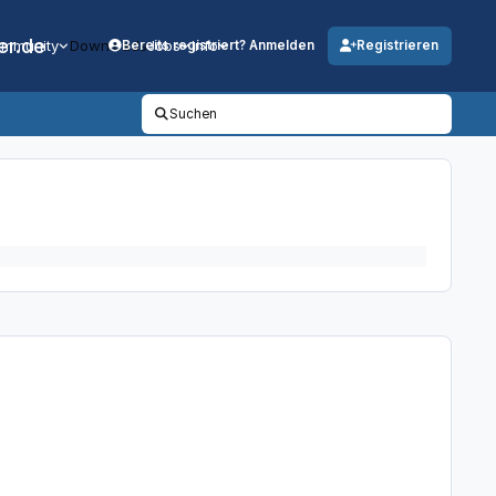
er.de
mmunity
Downloads
Jobs
Info
Bereits registriert? Anmelden
Registrieren
Suchen