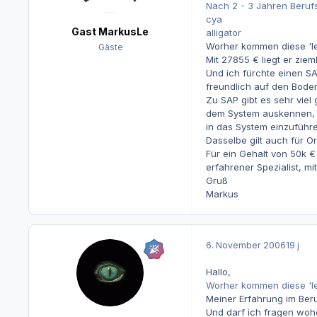
Nach 2 - 3 Jahren Beruf
cya
Gast MarkusLe
alligator
Worher kommen diese 'lei
Gäste
Mit 27855 € liegt er zie
Und ich fürchte einen SA
freundlich auf den Bode
Zu SAP gibt es sehr viel 
dem System auskennen, al
in das System einzuführe
Dasselbe gilt auch für Or
Für ein Gehalt von 50k €
erfahrener Spezialist, m
Gruß
Markus
6. November 2006
19 j
Hallo,
Worher kommen diese 'le
Meiner Erfahrung im Beru
Und darf ich fragen wohe