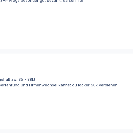
AP Progs besonder gut bezahlt, da sehr rar!
ehalt zw. 35 - 38k!
serfahrung und Firmenwechsel kannst du locker 50k verdienen.