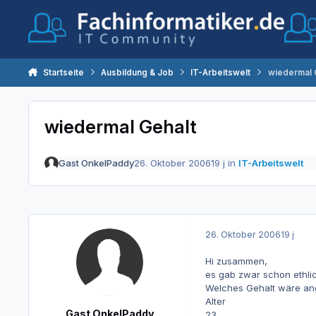
Zum Inhalt springen
Startseite
Ausbildung & Job
IT-Arbeitswelt
wiedermal 
wiedermal Gehalt
Gast OnkelPaddy
26. Oktober 2006
19 j
in
IT-Arbeitswelt
26. Oktober 2006
19 j
Hi zusammen,
es gab zwar schon ethlich
Welches Gehalt wäre an
Alter
Gast OnkelPaddy
23