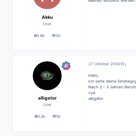
Meines Wissens werden S
Akku
User
1.9k
35
Beiträge
Reputation
27. Oktober 2006
19 j
Hallo,
ich sehe deine Einstiegsg
Nach 2 - 3 Jahren Beruf
cya
alligator
alligator
User
1.2k
10
Beiträge
Reputation