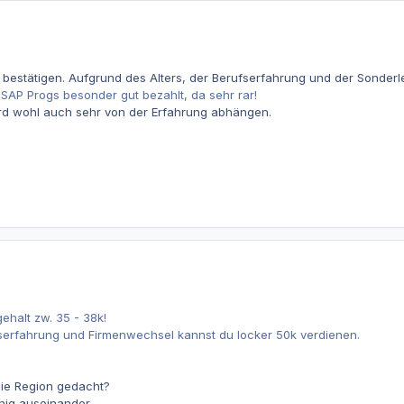
t bestätigen. Aufgrund des Alters, der Berufserfahrung und der Sonderl
AP Progs besonder gut bezahlt, da sehr rar!
ird wohl auch sehr von der Erfahrung abhängen.
ehalt zw. 35 - 38k!
serfahrung und Firmenwechsel kannst du locker 50k verdienen.
die Region gedacht?
nig auseinander.