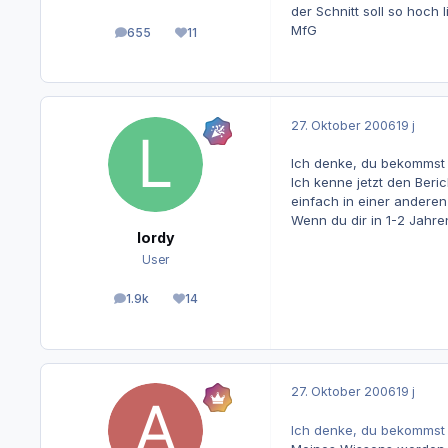
der Schnitt soll so hoch
MfG
655
11
Beiträge
Reputation
27. Oktober 2006
19 j
Ich denke, du bekommst 
Ich kenne jetzt den Beri
einfach in einer anderen 
Wenn du dir in 1-2 Jahre
lordy
User
1.9k
14
Beiträge
Reputation
27. Oktober 2006
19 j
Ich denke, du bekommst 