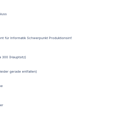
hluss
tent für Informatik Schwerpunkt Produktionsinf.
a 300 (Hauptsitz)
leider gerade entfallen)
he
er