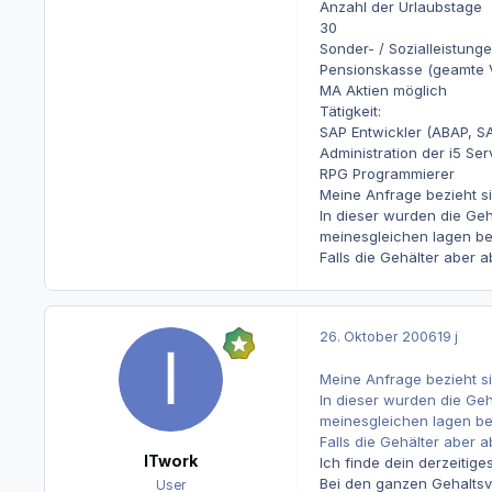
Anzahl der Urlaubstage
30
Sonder- / Sozialleistung
Pensionskasse (geamte 
MA Aktien möglich
Tätigkeit:
SAP Entwickler (ABAP, SA
Administration der i5 Ser
RPG Programmierer
Meine Anfrage bezieht s
In dieser wurden die Geh
meinesgleichen lagen be
Falls die Gehälter aber a
26. Oktober 2006
19 j
Meine Anfrage bezieht s
In dieser wurden die Geh
meinesgleichen lagen be
Falls die Gehälter aber a
ITwork
Ich finde dein derzeitiges
Bei den ganzen Gehaltsve
User