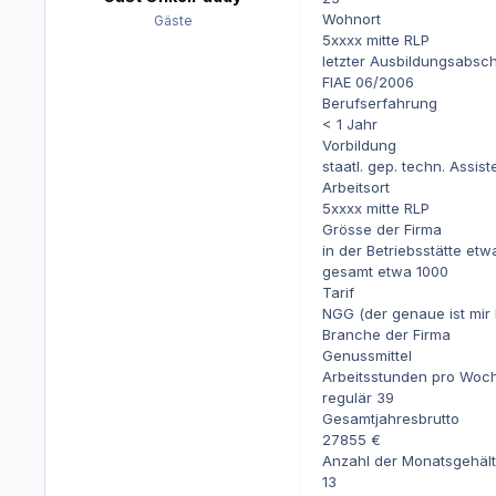
Wohnort
Gäste
5xxxx mitte RLP
letzter Ausbildungsabsc
FIAE 06/2006
Berufserfahrung
< 1 Jahr
Vorbildung
staatl. gep. techn. Assis
Arbeitsort
5xxxx mitte RLP
Grösse der Firma
in der Betriebsstätte etw
gesamt etwa 1000
Tarif
NGG (der genaue ist mir 
Branche der Firma
Genussmittel
Arbeitsstunden pro Woc
regulär 39
Gesamtjahresbrutto
27855 €
Anzahl der Monatsgehält
13