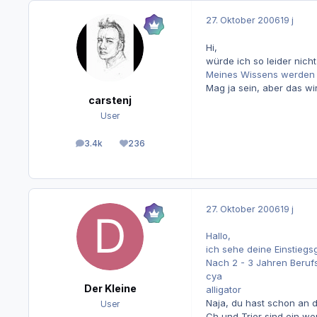
27. Oktober 2006
19 j
Hi,
würde ich so leider nich
Meines Wissens werden S
Mag ja sein, aber das w
carstenj
User
3.4k
236
Beiträge
Reputation
27. Oktober 2006
19 j
Hallo,
ich sehe deine Einstiegsg
Nach 2 - 3 Jahren Beruf
cya
Der Kleine
alligator
Naja, du hast schon an 
User
Ch und Trier sind ein we