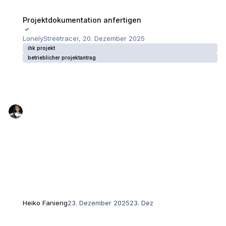
Projektdokumentation anfertigen
Projektdokumentation anfertigen
LonelyStreetracer
,
20. Dezember 2025
ihk projekt
betrieblicher projektantrag
Heiko Fanieng
23. Dezember 2025
23. Dez
Habe da mal eine Frage für ein Abschlussprojekt als Veranstaltungstech