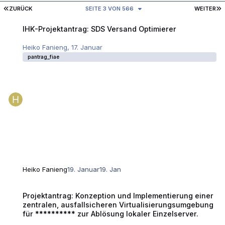
ERSTE SEITE
L
ZURÜCK
SEITE 3 VON 566
WEITER
IHK-Projektantrag: SDS Versand Optimierer
IHK-Projektantrag: SDS Versand Optimierer
Heiko Fanieng
,
17. Januar
pantrag_fiae
Heiko Fanieng
19. Januar
19. Jan
Projektantrag: Konzeption und Implementierung einer zentralen, ausfall
Projektantrag: Konzeption und Implementierung einer
zentralen, ausfallsicheren Virtualisierungsumgebung
für ********** zur Ablösung lokaler Einzelserver.