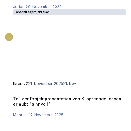
Jorior
,
20. November 2025
abschlussprojekt_fiae
tkreutz2
21. November 2025
21. Nov
Teil der Projektpräsentation von KI sprechen lassen – erlaubt / sinnvoll
Teil der Projektpräsentation von KI sprechen lassen –
erlaubt / sinnvoll?
Manuel
,
17. November 2025