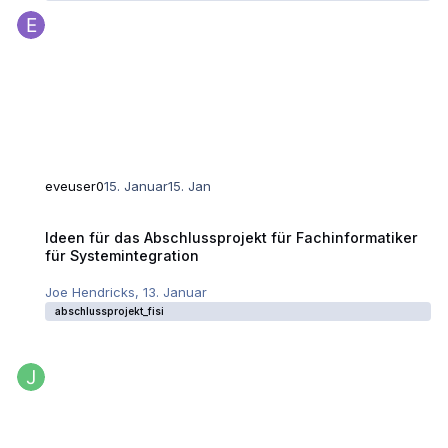
eveuser0
15. Januar
15. Jan
Ideen für das Abschlussprojekt für Fachinformatiker für Systemintegrat
Ideen für das Abschlussprojekt für Fachinformatiker
für Systemintegration
Joe Hendricks
,
13. Januar
abschlussprojekt_fisi