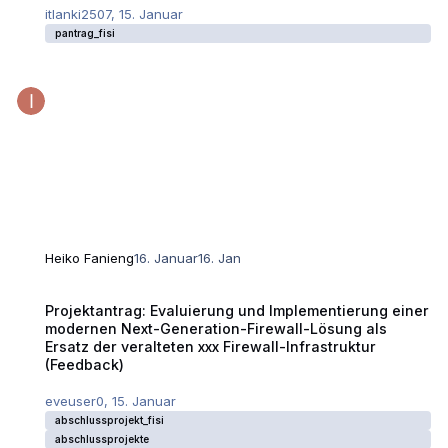
itlanki2507
,
15. Januar
pantrag_fisi
Heiko Fanieng
16. Januar
16. Jan
Projektantrag: Evaluierung und Implementierung einer modernen Next-Ge
Projektantrag: Evaluierung und Implementierung einer
modernen Next-Generation-Firewall-Lösung als
Ersatz der veralteten xxx Firewall-Infrastruktur
(Feedback)
eveuser0
,
15. Januar
abschlussprojekt_fisi
abschlussprojekte