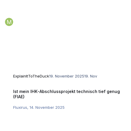
ExplainItToTheDuck
19. November 2025
19. Nov
Ist mein IHK-Abschlussprojekt technisch tief genug (FIAE)
Ist mein IHK-Abschlussprojekt technisch tief genug
(FIAE)
Fluxirus
,
14. November 2025