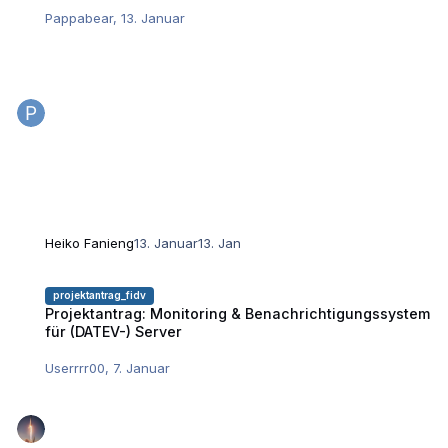
Pappabear
,
13. Januar
Heiko Fanieng
13. Januar
13. Jan
Projektantrag: Monitoring & Benachrichtigungssystem für (DATEV-) Ser
projektantrag_fidv
Projektantrag: Monitoring & Benachrichtigungssystem
für (DATEV-) Server
Userrrr00
,
7. Januar