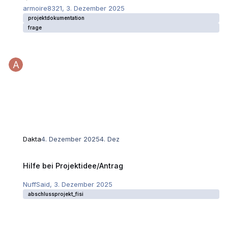
armoire8321
,
3. Dezember 2025
projektdokumentation
frage
Dakta
4. Dezember 2025
4. Dez
Hilfe bei Projektidee/Antrag
Hilfe bei Projektidee/Antrag
NuffSaid
,
3. Dezember 2025
abschlussprojekt_fisi