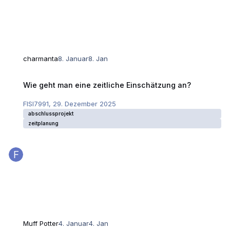
charmanta
8. Januar
8. Jan
Wie geht man eine zeitliche Einschätzung an?
Wie geht man eine zeitliche Einschätzung an?
FISI7991
,
29. Dezember 2025
abschlussprojekt
zeitplanung
Muff Potter
4. Januar
4. Jan