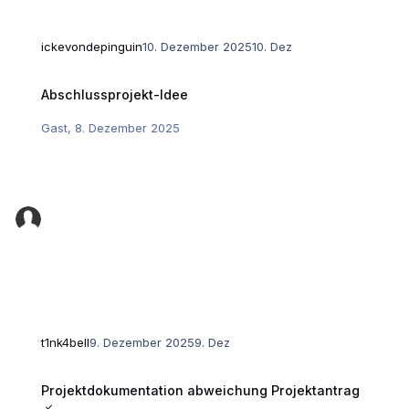
ickevondepinguin
10. Dezember 2025
10. Dez
Abschlussprojekt-Idee
Abschlussprojekt-Idee
Gast
,
8. Dezember 2025
t1nk4bell
9. Dezember 2025
9. Dez
Projektdokumentation abweichung Projektantrag
Projektdokumentation abweichung Projektantrag