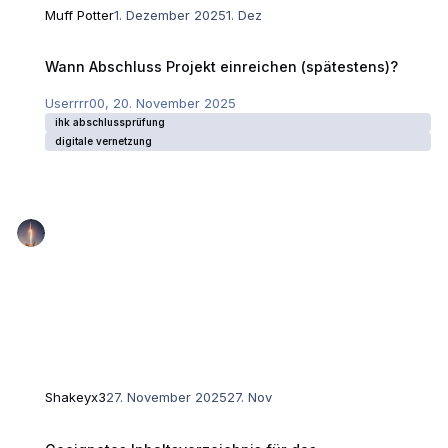
Muff Potter
1. Dezember 2025
1. Dez
Wann Abschluss Projekt einreichen (spätestens)?
Wann Abschluss Projekt einreichen (spätestens)?
Userrrr00
,
20. November 2025
ihk abschlussprüfung
digitale vernetzung
Shakeyx3
27. November 2025
27. Nov
Geeignetes Inhaltsverzeichnis für das Abschlussprojekt für Kaufleute