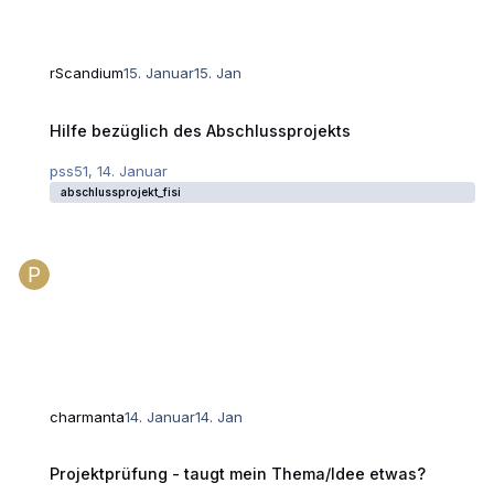
rScandium
15. Januar
15. Jan
Hilfe bezüglich des Abschlussprojekts
Hilfe bezüglich des Abschlussprojekts
pss51
,
14. Januar
abschlussprojekt_fisi
charmanta
14. Januar
14. Jan
Projektprüfung - taugt mein Thema/Idee etwas?
Projektprüfung - taugt mein Thema/Idee etwas?