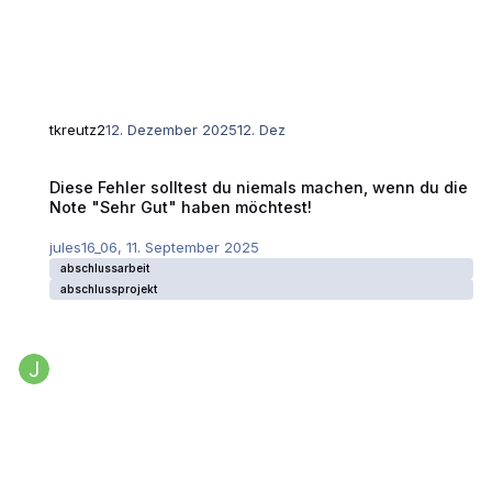
tkreutz2
12. Dezember 2025
12. Dez
Diese Fehler solltest du niemals machen, wenn du die Note "Sehr Gut"
Diese Fehler solltest du niemals machen, wenn du die
Note "Sehr Gut" haben möchtest!
jules16_06
,
11. September 2025
abschlussarbeit
abschlussprojekt