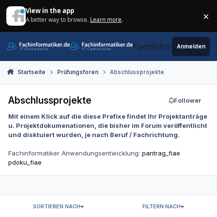
Zum Inhalt springen
View in the app
×
A better way to browse.
Learn more
.
Di
Fachinformatiker.de
Anmelden
Startseite
Prüfungsforen
Abschlussprojekte
Abschlussprojekte
Follower
Mit einem Klick auf die diese Prefixe findet Ihr Projektanträge
u. Projektdokumenationen, die bisher im Forum veröffentlicht
und disktuiert wurden, je nach Beruf / Fachrichtung.
Fachinformatiker Anwendungsentwicklung:
pantrag_fiae
pdoku_fiae
SORTIEREN NACH
FILTERN NACH