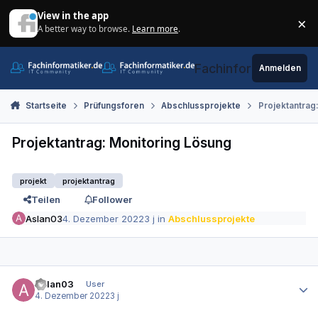
Zum Inhalt springen
View in the app
×
A better way to browse.
Learn more
.
Di
Fachinformatiker.de
Anmelden
Startseite
Prüfungsforen
Abschlussprojekte
Projektantrag
Projektantrag: Monitoring Lösung
projekt
projektantrag
Teilen
Follower
Aslan03
4. Dezember 2022
3 j
in
Abschlussprojekte
Autor-Statistiken
Aslan03
User
4. Dezember 2022
3 j