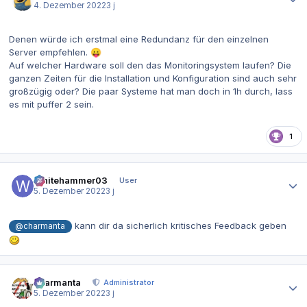
4. Dezember 2022
3 j
Denen würde ich erstmal eine Redundanz für den einzelnen
Server empfehlen.
😛
Auf welcher Hardware soll den das Monitoringsystem laufen? Die
ganzen Zeiten für die Installation und Konfiguration sind auch sehr
großzügig oder? Die paar Systeme hat man doch in 1h durch, lass
es mit puffer 2 sein.
1
Autor-Statistiken
Whitehammer03
User
5. Dezember 2022
3 j
kann dir da sicherlich kritisches Feedback geben
@charmanta
Autor-Statistiken
charmanta
Administrator
5. Dezember 2022
3 j