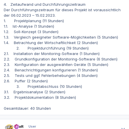
4. Zeitaufwand und Durchführungszeitraum
Der Durchführungszeitraum für dieses Projekt ist voraussichtlich
der 06.02.2023 – 15.02.2023.
1. Projektplanung (11 Stunden)
1.1. Ist-Analyse (1 Stunden)
1.2. Soll-Konzept (3 Stunden)
1.3. Vergleich geeigneter Software-Möglichkeiten (5 Stunden)
1.4. Betrachtung der Wirtschaftlichkeit (2 Stunden)
2. Projektdurchführung (19 Stunden)
2.1. Installation der Monitoring-Software (1 Stunden)
2.2. Grundkonfiguration der Monitoring-Software (6 Stunden)
2.3. Konfiguration der ausgewählten Geräte (5 Stunden)
2.4. Benachrichtigungen konfigurieren (1 Stunden)
2.5. Tests und ggf. Fehlerbehebungen (4 Stunden)
2.6. Puffer (2 Stunden)
3. Projektabschluss (10 Stunden)
3.1. Ergebnisanalyse (2 Stunden)
3.2. Projektdokumentation (8 Stunden)
Gesamtdauer: 40 Stunden
Autor-Statistiken
eneR
User