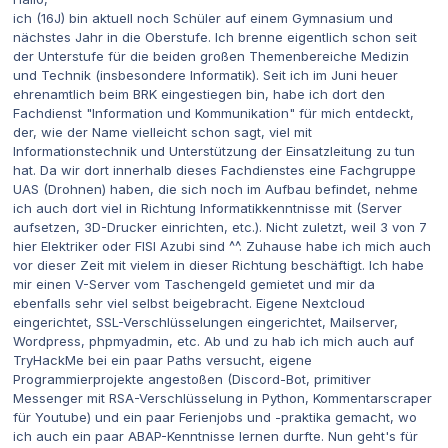
ich (16J) bin aktuell noch Schüler auf einem Gymnasium und
nächstes Jahr in die Oberstufe. Ich brenne eigentlich schon seit
der Unterstufe für die beiden großen Themenbereiche Medizin
und Technik (insbesondere Informatik). Seit ich im Juni heuer
ehrenamtlich beim BRK eingestiegen bin, habe ich dort den
Fachdienst "Information und Kommunikation" für mich entdeckt,
der, wie der Name vielleicht schon sagt, viel mit
Informationstechnik und Unterstützung der Einsatzleitung zu tun
hat. Da wir dort innerhalb dieses Fachdienstes eine Fachgruppe
UAS (Drohnen) haben, die sich noch im Aufbau befindet, nehme
ich auch dort viel in Richtung Informatikkenntnisse mit (Server
aufsetzen, 3D-Drucker einrichten, etc.). Nicht zuletzt, weil 3 von 7
hier Elektriker oder FISI Azubi sind ^^. Zuhause habe ich mich auch
vor dieser Zeit mit vielem in dieser Richtung beschäftigt. Ich habe
mir einen V-Server vom Taschengeld gemietet und mir da
ebenfalls sehr viel selbst beigebracht. Eigene Nextcloud
eingerichtet, SSL-Verschlüsselungen eingerichtet, Mailserver,
Wordpress, phpmyadmin, etc. Ab und zu hab ich mich auch auf
TryHackMe bei ein paar Paths versucht, eigene
Programmierprojekte angestoßen (Discord-Bot, primitiver
Messenger mit RSA-Verschlüsselung in Python, Kommentarscraper
für Youtube) und ein paar Ferienjobs und -praktika gemacht, wo
ich auch ein paar ABAP-Kenntnisse lernen durfte. Nun geht's für