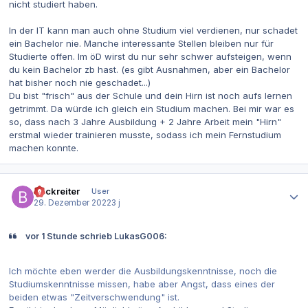
nicht studiert haben.
In der IT kann man auch ohne Studium viel verdienen, nur schadet
ein Bachelor nie. Manche interessante Stellen bleiben nur für
Studierte offen. Im öD wirst du nur sehr schwer aufsteigen, wenn
du kein Bachelor zb hast. (es gibt Ausnahmen, aber ein Bachelor
hat bisher noch nie geschadet...)
Du bist "frisch" aus der Schule und dein Hirn ist noch aufs lernen
getrimmt. Da würde ich gleich ein Studium machen. Bei mir war es
so, dass nach 3 Jahre Ausbildung + 2 Jahre Arbeit mein "Hirn"
erstmal wieder trainieren musste, sodass ich mein Fernstudium
machen konnte.
Autor-Statistiken
Bockreiter
User
29. Dezember 2022
3 j
vor 1 Stunde schrieb LukasG006:
Ich möchte eben werder die Ausbildungskenntnisse, noch die
Studiumskenntnisse missen, habe aber Angst, dass eines der
beiden etwas "Zeitverschwendung" ist.