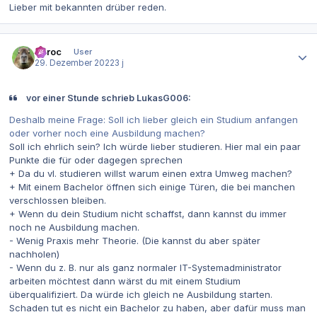
Lieber mit bekannten drüber reden.
Autor-Statistiken
Zaroc
User
29. Dezember 2022
3 j
vor einer Stunde schrieb LukasG006:
Deshalb meine Frage: Soll ich lieber gleich ein Studium anfangen
oder vorher noch eine Ausbildung machen?
Soll ich ehrlich sein? Ich würde lieber studieren. Hier mal ein paar
Punkte die für oder dagegen sprechen
+ Da du vl. studieren willst warum einen extra Umweg machen?
+ Mit einem Bachelor öffnen sich einige Türen, die bei manchen
verschlossen bleiben.
+ Wenn du dein Studium nicht schaffst, dann kannst du immer
noch ne Ausbildung machen.
- Wenig Praxis mehr Theorie. (Die kannst du aber später
nachholen)
- Wenn du z. B. nur als ganz normaler IT-Systemadministrator
arbeiten möchtest dann wärst du mit einem Studium
überqualifiziert. Da würde ich gleich ne Ausbildung starten.
Schaden tut es nicht ein Bachelor zu haben, aber dafür muss man