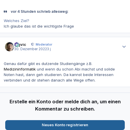
vor 4 Stunden schrieb allesweg:
Welches Ziel?
Ich glaube das ist die wichtigste Frage
Autor-Statistiken
bigvic
Moderator
30. Dezember 2022
3 j
Genau dafür gibt es dutzende Studiengänge z.B.
Medizininformatik
und wenn du schon Abi machst und solide
Noten hast, dann geh studieren. Da kannst beide Interessen
verbinden und dir stehen danach alle Wege offen.
Erstelle ein Konto oder melde dich an, um einen
Kommentar zu schreiben.
Neues Konto registrieren