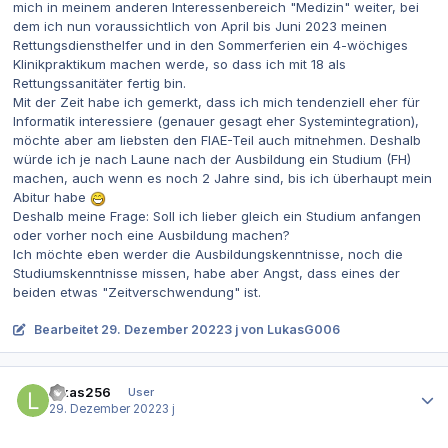
mich in meinem anderen Interessenbereich "Medizin" weiter, bei
dem ich nun voraussichtlich von April bis Juni 2023 meinen
Rettungsdiensthelfer und in den Sommerferien ein 4-wöchiges
Klinikpraktikum machen werde, so dass ich mit 18 als
Rettungssanitäter fertig bin.
Mit der Zeit habe ich gemerkt, dass ich mich tendenziell eher für
Informatik interessiere (genauer gesagt eher Systemintegration),
möchte aber am liebsten den FIAE-Teil auch mitnehmen. Deshalb
würde ich je nach Laune nach der Ausbildung ein Studium (FH)
machen, auch wenn es noch 2 Jahre sind, bis ich überhaupt mein
Abitur habe
Deshalb meine Frage: Soll ich lieber gleich ein Studium anfangen
oder vorher noch eine Ausbildung machen?
Ich möchte eben werder die Ausbildungskenntnisse, noch die
Studiumskenntnisse missen, habe aber Angst, dass eines der
beiden etwas "Zeitverschwendung" ist.
Bearbeitet
29. Dezember 2022
3 j
von LukasG006
Autor-Statistiken
lukas256
User
29. Dezember 2022
3 j