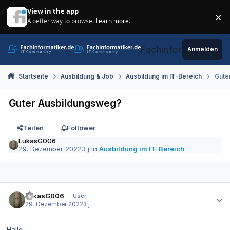
Zum Inhalt springen
View in the app
×
A better way to browse.
Learn more
.
Di
Fachinformatiker.de
Anmelden
Startseite
Ausbildung & Job
Ausbildung im IT-Bereich
Gute
Guter Ausbildungsweg?
Teilen
Follower
LukasG006
29. Dezember 2022
3 j
in
Ausbildung im IT-Bereich
Autor-Statistiken
LukasG006
User
29. Dezember 2022
3 j
Hallo,