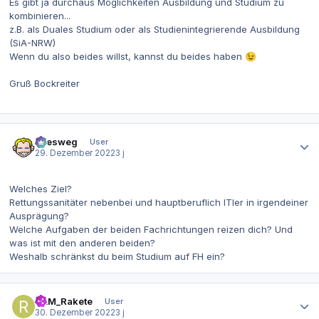
Es gibt ja durchaus Möglichkeiten Ausbildung und Studium zu
kombinieren...
z.B. als Duales Studium oder als Studienintegrierende Ausbildung
(SiA-NRW)
Wenn du also beides willst, kannst du beides haben
😉
Gruß Bockreiter
Autor-Statistiken
allesweg
User
29. Dezember 2022
3 j
Welches Ziel?
Rettungssanitäter nebenbei und hauptberuflich ITler in irgendeiner
Ausprägung?
Welche Aufgaben der beiden Fachrichtungen reizen dich? Und
was ist mit den anderen beiden?
Weshalb schränkst du beim Studium auf FH ein?
Autor-Statistiken
RAM_Rakete
User
30. Dezember 2022
3 j