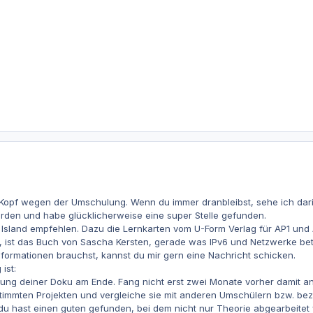
 Kopf wegen der Umschulung. Wenn du immer dranbleibst, sehe ich darin
rden und habe glücklicherweise eine super Stelle gefunden.
L Island empfehlen. Dazu die Lernkarten vom U-Form Verlag für AP1 und A
, ist das Buch von Sascha Kersten, gerade was IPv6 und Netzwerke betr
formationen brauchst, kannst du mir gern eine Nachricht schicken.
ist:
tung deiner Doku am Ende. Fang nicht erst zwei Monate vorher damit an
mmten Projekten und vergleiche sie mit anderen Umschülern bzw. bezieh
 du hast einen guten gefunden, bei dem nicht nur Theorie abgearbeitet 