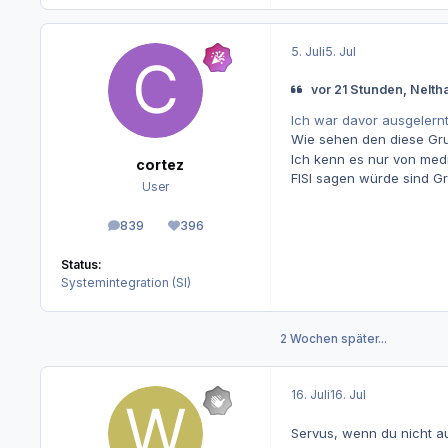
5. Juli
5. Jul
vor 21 Stunden, Nelt
Ich war davor ausgelernt
Wie sehen den diese Gr
Ich kenn es nur von med
cortez
FISI sagen würde sind G
User
839
396
Beiträge
Reputation
Status:
Systemintegration (SI)
2 Wochen später...
16. Juli
16. Jul
Servus, wenn du nicht au