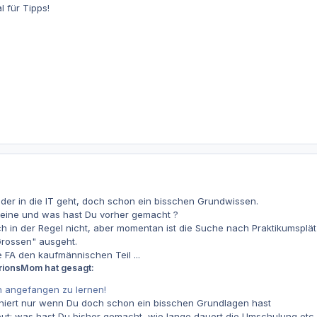
 für Tipps!
, der in die IT geht, doch schon ein bisschen Grundwissen.
eine und was hast Du vorher gemacht ?
h in der Regel nicht, aber momentan ist die Suche nach Praktikumsplä
"Grossen" ausgeht.
 FA den kaufmännischen Teil ...
arionsMom hat gesagt:
n angefangen zu lernen!
oniert nur wenn Du doch schon ein bisschen Grundlagen hast
put: was hast Du bisher gemacht, wie lange dauert die Umschulung etc