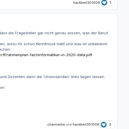
hackbert301009
1
ss die Fragesteller gar nicht genau wissen, was der Beruf
ären, wozu ihr schon Kenntnisse habt und was ist unbekannt.
achen.
ff/rahmenplan-fachinformatiker-in-2020-data.pdf
n und Dozenten dann die 'Unwissenden' links liegen lassen.
en!
charmanta
und
hackbert301009
2