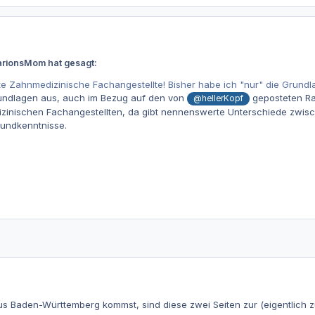
harionsMom hat gesagt:
e Zahnmedizinische Fachangestellte! Bisher habe ich "nur" die Grundla
undlagen aus, auch im Bezug auf den von
geposteten R
@hellerKopf
izinischen Fachangestellten, da gibt nennenswerte Unterschiede zwi
rundkenntnisse.
s Baden-Württemberg kommst, sind diese zwei Seiten zur (eigentlich zu