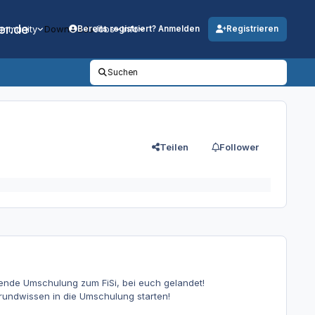
er.de
mmunity
Downloads
Jobs
Info
Bereits registriert? Anmelden
Registrieren
Suchen
Teilen
Follower
nnende Umschulung zum FiSi, bei euch gelandet!
Grundwissen in die Umschulung starten!