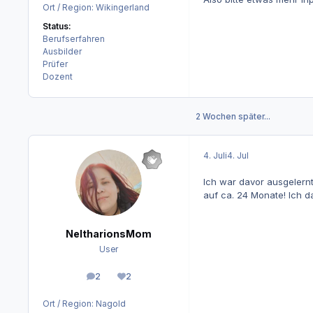
Ort / Region:
Wikingerland
Status:
Berufserfahren
Ausbilder
Prüfer
Dozent
2 Wochen später...
4. Juli
4. Jul
Ich war davor ausgelernt
auf ca. 24 Monate! Ich d
NeltharionsMom
User
2
2
Beiträge
Reputation
Ort / Region:
Nagold