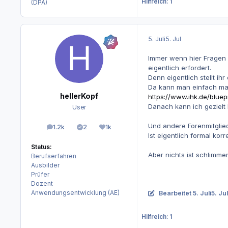
Hilfreich: 1
(DPA)
5. Juli
5. Jul
Immer wenn hier Fragen 
eigentlich erfordert.
Denn eigentlich stellt i
Da kann man einfach mal
hellerKopf
https://www.ihk.de/blue
Danach kann ich gezielt
User
Und andere Forenmitglied
1.2k
2
1k
Beiträge
Lösungen
Reputation
Ist eigentlich formal ko
Status:
Aber nichts ist schlimme
Berufserfahren
Ausbilder
Prüfer
Dozent
Anwendungsentwicklung (AE)
Bearbeitet
5. Juli
5. Jul
Hilfreich: 1