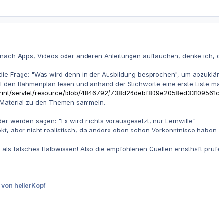
nach Apps, Videos oder anderen Anleitungen auftauchen, denke ich, da
hr die Frage: "Was wird denn in der Ausbildung besprochen", um abzukl
 den Rahmenplan lesen und anhand der Stichworte eine erste Liste m
print/servlet/resource/blob/4846792/738d26debf809e2058ed33109561cc
 Material zu den Themen sammeln.
er werden sagen: "Es wird nichts vorausgesetzt, nur Lernwille"
rrekt, aber nicht realistisch, da andere eben schon Vorkenntnisse habe
r als falsches Halbwissen! Also die empfohlenen Quellen ernsthaft prüf
von hellerKopf