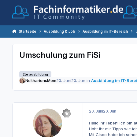
Zum Inhalt springen
Startseite
Ausbildung & Job
Ausbildung im IT-Bereich
Umschulung zum FiSi
2te ausbildung
NeltharionsMom
20. Juni
20. Jun
in
Ausbildung im IT-Bere
20. Juni
20. Jun
Hallo ihr lieben! Ich bi
Habt Ihr mir Tipps wie i
Mit Cisco habe ich scho