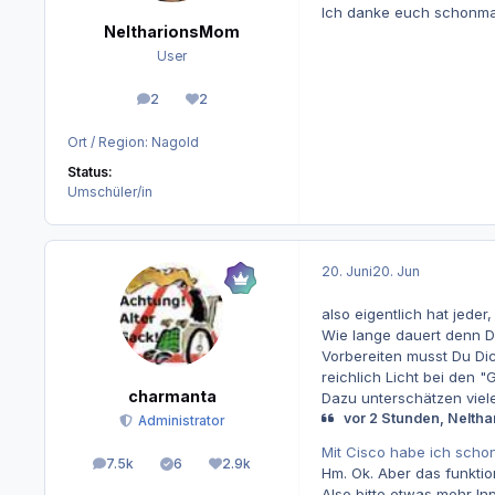
Ich danke euch schonmal
NeltharionsMom
User
2
2
Beiträge
Reputation
Ort / Region:
Nagold
Status:
Umschüler/in
20. Juni
20. Jun
also eigentlich hat jeder
Wie lange dauert denn D
Vorbereiten musst Du Dic
reichlich Licht bei den 
charmanta
Dazu unterschätzen viele
vor 2 Stunden, Nelth
Administrator
Mit Cisco habe ich scho
7.5k
6
2.9k
Beiträge
Lösungen
Reputation
Hm. Ok. Aber das funkti
Also bitte etwas mehr In