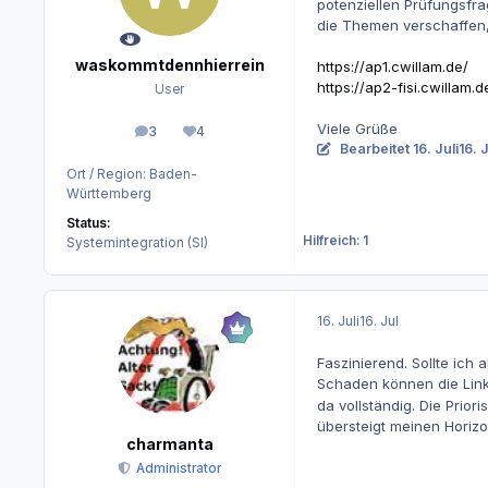
potenziellen Prüfungsfra
die Themen verschaffen
waskommtdennhierrein
https://ap1.cwillam.de/
https://ap2-fisi.cwillam.d
User
Viele Grüße
3
4
Beiträge
Reputation
Bearbeitet
16. Juli
16. 
Ort / Region:
Baden-
Württemberg
Status:
Hilfreich: 1
Systemintegration (SI)
16. Juli
16. Jul
Faszinierend. Sollte ich a
Schaden können die Link
da vollständig. Die Priori
übersteigt meinen Horizo
charmanta
Administrator