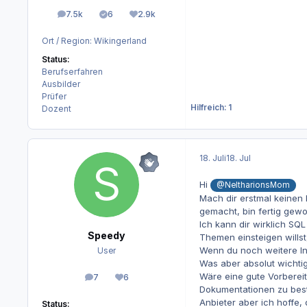
7.5k
6
2.9k
Beiträge
Lösungen
Reputation
Ort / Region:
Wikingerland
Status:
Berufserfahren
Ausbilder
Prüfer
Hilfreich: 1
Dozent
18. Juli
18. Jul
Hi
@NeltharionsMom
Mach dir erstmal keinen
gemacht, bin fertig gewo
Ich kann dir wirklich SQ
Speedy
Themen einsteigen willst
Wenn du noch weitere In
User
Was aber absolut wichtig 
Wäre eine gute Vorberei
7
6
Beiträge
Reputation
Dokumentationen zu besti
Anbieter aber ich hoffe,
Status: