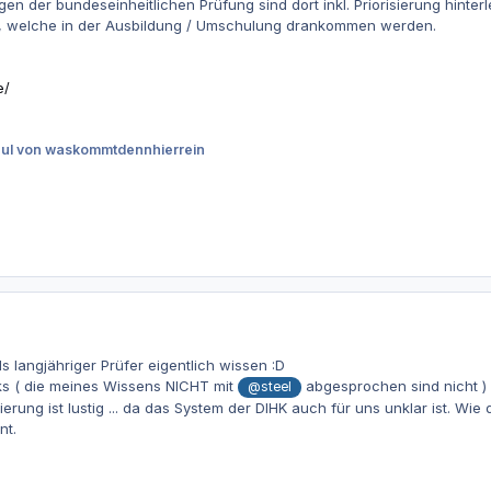
gen der bundeseinheitlichen Prüfung sind dort inkl. Priorisierung hinte
, welche in der Ausbildung / Umschulung drankommen werden.
e/
Jul
von waskommtdennhierrein
ls langjähriger Prüfer eigentlich wissen :D
s ( die meines Wissens NICHT mit
abgesprochen sind nicht ) ..
@steel
sierung ist lustig ... da das System der DIHK auch für uns unklar ist. Wie
nt.