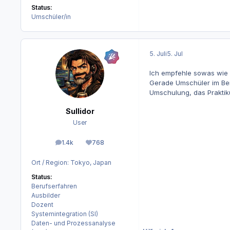
Status:
Umschüler/in
5. Juli
5. Jul
Ich empfehle sowas wie
Gerade Umschüler im Ber
Umschulung, das Praktik
Sullidor
User
1.4k
768
Beiträge
Reputation
Ort / Region:
Tokyo, Japan
Status:
Berufserfahren
Ausbilder
Dozent
Systemintegration (SI)
Daten- und Prozessanalyse