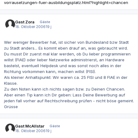
vorrausetzungen-fuer-ausbildungsplatz.html?highlight=chancen
Gast Zora
Gäste
18. Oktober 2006
19 j
Wer weniger Bewerber hat, ist sicher von Bundesland bzw Stadt
zu Stadt anders... Es kommt eben drauf an, was gebraucht wird.
Du musst Dir zuerst mal klar werden, ob Du lieber programmieren
willst (FIAE) oder lieber Netzwerke administrierst, an Hardware
bastelst, eventuell Helpdesk und was sonst noch alles in der
Richtung vorkommen kann, machen willst (FISI).
Als kleiner Anhaltspunkt: Wir waren ca. 25 FISI und 8 FIAE in der
Klasse.
Zu den Noten kann ich nichts sagen bzw. zu Deinen Chancen.
Aber einen Tip kann ich Dir geben: Lass Deine Bewerbung auf
jeden fall vorher auf Rechtschreibung prüfen - nicht böse gemeint.
Grüsse
Gast McAllstar
Gäste
18. Oktober 2006
19 j