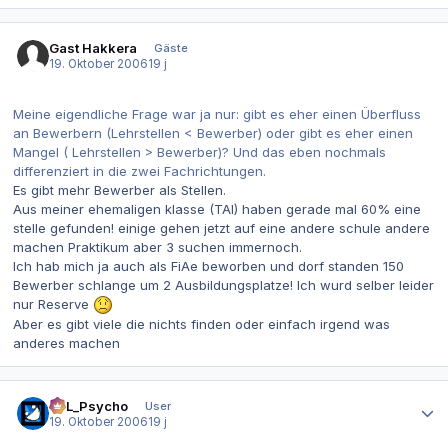
Gast Hakkera
Gäste
19. Oktober 2006
19 j
Meine eigendliche Frage war ja nur: gibt es eher einen Überfluss
an Bewerbern (Lehrstellen < Bewerber) oder gibt es eher einen
Mangel ( Lehrstellen > Bewerber)? Und das eben nochmals
differenziert in die zwei Fachrichtungen.
Es gibt mehr Bewerber als Stellen.
Aus meiner ehemaligen klasse (TAI) haben gerade mal 60% eine
stelle gefunden! einige gehen jetzt auf eine andere schule andere
machen Praktikum aber 3 suchen immernoch.
Ich hab mich ja auch als FiAe beworben und dorf standen 150
Bewerber schlange um 2 Ausbildungsplatze! Ich wurd selber leider
nur Reserve
Aber es gibt viele die nichts finden oder einfach irgend was
anderes machen
Autor-Statistiken
SoL_Psycho
User
19. Oktober 2006
19 j