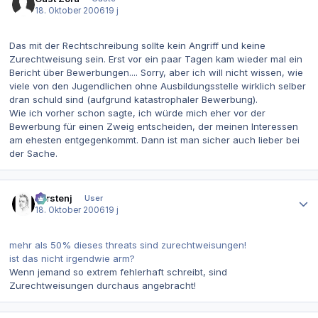
18. Oktober 2006
19 j
Das mit der Rechtschreibung sollte kein Angriff und keine
Zurechtweisung sein. Erst vor ein paar Tagen kam wieder mal ein
Bericht über Bewerbungen.... Sorry, aber ich will nicht wissen, wie
viele von den Jugendlichen ohne Ausbildungsstelle wirklich selber
dran schuld sind (aufgrund katastrophaler Bewerbung).
Wie ich vorher schon sagte, ich würde mich eher vor der
Bewerbung für einen Zweig entscheiden, der meinen Interessen
am ehesten entgegenkommt. Dann ist man sicher auch lieber bei
der Sache.
Autor-Statistiken
carstenj
User
18. Oktober 2006
19 j
mehr als 50% dieses threats sind zurechtweisungen!
ist das nicht irgendwie arm?
Wenn jemand so extrem fehlerhaft schreibt, sind
Zurechtweisungen durchaus angebracht!