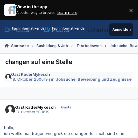
Zum Inhalt springen
View in the app
×
A better way to browse.
Learn more
.
Di
Fachinformatiker.de
Anmelden
Startseite
Ausbildung & Job
IT-Arbeitswelt
Jobsuche, Bew
changen auf eine Stelle
Gast KaderMykesch
18. Oktober 2006
19 j
in
Jobsuche, Bewerbung und Zeugnisse
Gast KaderMykesch
Gäste
18. Oktober 2006
19 j
hallo,
ich wollte mal fragen wie groß die changen für mcih sind eine