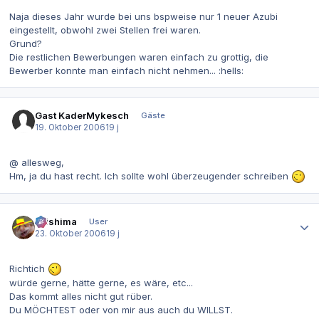
Naja dieses Jahr wurde bei uns bspweise nur 1 neuer Azubi
eingestellt, obwohl zwei Stellen frei waren.
Grund?
Die restlichen Bewerbungen waren einfach zu grottig, die
Bewerber konnte man einfach nicht nehmen... :hells:
Gast KaderMykesch
Gäste
19. Oktober 2006
19 j
@ allesweg,
Hm, ja du hast recht. Ich sollte wohl überzeugender schreiben
Autor-Statistiken
Urishima
User
23. Oktober 2006
19 j
Richtich
würde gerne, hätte gerne, es wäre, etc...
Das kommt alles nicht gut rüber.
Du MÖCHTEST oder von mir aus auch du WILLST.