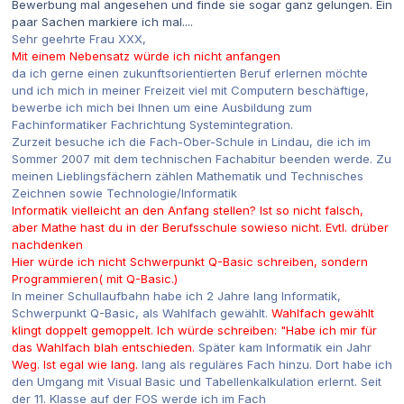
Bewerbung mal angesehen und finde sie sogar ganz gelungen. Ein
paar Sachen markiere ich mal....
Sehr geehrte Frau XXX,
Mit einem Nebensatz würde ich nicht anfangen
da ich gerne einen zukunftsorientierten Beruf erlernen möchte
und ich mich in meiner Freizeit viel mit Computern beschäftige,
bewerbe ich mich bei Ihnen um eine Ausbildung zum
Fachinformatiker Fachrichtung Systemintegration.
Zurzeit besuche ich die Fach-Ober-Schule in Lindau, die ich im
Sommer 2007 mit dem technischen Fachabitur beenden werde. Zu
meinen Lieblingsfächern zählen Mathematik und Technisches
Zeichnen sowie Technologie/Informatik
Informatik vielleicht an den Anfang stellen? Ist so nicht falsch,
aber Mathe hast du in der Berufsschule sowieso nicht. Evtl. drüber
nachdenken
Hier würde ich nicht Schwerpunkt Q-Basic schreiben, sondern
Programmieren( mit Q-Basic.)
In meiner Schullaufbahn habe ich 2 Jahre lang Informatik,
Schwerpunkt Q-Basic, als Wahlfach gewählt.
Wahlfach gewählt
klingt doppelt gemoppelt. Ich würde schreiben: "Habe ich mir für
das Wahlfach blah entschieden.
Später kam Informatik ein Jahr
Weg. Ist egal wie lang.
lang als reguläres Fach hinzu. Dort habe ich
den Umgang mit Visual Basic und Tabellenkalkulation erlernt. Seit
der 11. Klasse auf der FOS werde ich im Fach