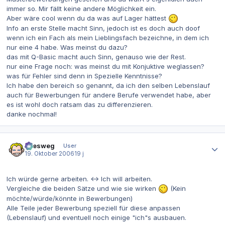
immer so. Mir fällt keine andere Möglichkeit ein.
Aber wäre cool wenn du da was auf Lager hättest
Info an erste Stelle macht Sinn, jedoch ist es doch auch doof
wenn ich ein Fach als mein Lieblingsfach bezeichne, in dem ich
nur eine 4 habe. Was meinst du dazu?
das mit Q-Basic macht auch Sinn, genauso wie der Rest.
nur eine Frage noch: was meinst du mit Konjuktive weglassen?
was für Fehler sind denn in Spezielle Kenntnisse?
Ich habe den bereich so genannt, da ich den selben Lebenslauf
auch für Bewerbungen für andere Berufe verwendet habe, aber
es ist wohl doch ratsam das zu differenzieren.
danke nochmal!
Autor-Statistiken
allesweg
User
19. Oktober 2006
19 j
Ich würde gerne arbeiten. <-> Ich will arbeiten.
Vergleiche die beiden Sätze und wie sie wirken
(Kein
möchte/würde/könnte in Bewerbungen)
Alle Teile jeder Bewerbung speziell für diese anpassen
(Lebenslauf) und eventuell noch einige "ich"s ausbauen.