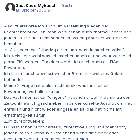
Gast KaderMykesch
Gäste
18. Oktober 2006
19 j
Also, zuerst bitte ich euch um Verzeihung wegen der
Rechtschreibung. Ich kann wohl schon auch "normal" schreiben,
jedoch ist mir das nicht sonderlich wichtig.Aber ich werde mich
bemühen.
zu Aussagen wie:"Überleg dir erstmal was du machen willst."
Ich weis sehr wohl was ich machen möchte, und zwar würde ich
gerne FiSi werden. Trozdem werde ich mich auch als FiAe
Bewerben.
Ich bin mir auch bewusst welcher Beruf nun welches Gebiet
behandelt.
Meine 2. Frage hatte also nicht direkt was mit meinem
Bewerbungsverhalten zu tun.
Das Fachinformatiker "dingens" habe ich erwähnt da mir zu dem
Zeitpunkt als ich geschrieben habe der korrekte Ausdruck einfach
entfallen und nicht wieder eingefallen ist, das hat nichts mit
ernsthaftigkeit zu tun.
Zum zurechtweisen:
Du hast schon recht carstenj, zurechtweisung ist angebracht,
jedoch ist es durchaus ausreichend wenn dies einer oder
eventuell zwei tun, und nicht jeder für sich.