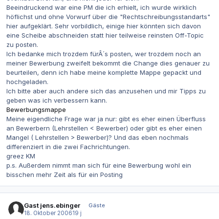
Beeindruckend war eine PM die ich erhielt, ich wurde wirklich
höflichst und ohne Vorwurf über die "Rechtschreibungsstandarts"
hier aufgeklärt. Sehr vorbildlich, einige hier könnten sich davon
eine Scheibe abschneiden statt hier teilweise reinsten Off-Topic
zu posten.
Ich bedanke mich trozdem fürÂ´s posten, wer trozdem noch an
meiner Bewerbung zweifelt bekommt die Change dies genauer zu
beurteilen, denn ich habe meine komplette Mappe gepackt und
hochgeladen.
Ich bitte aber auch andere sich das anzusehen und mir Tipps zu
geben was ich verbessern kann.
Bewerbungsmappe
Meine eigendliche Frage war ja nur: gibt es eher einen Überfluss
an Bewerbern (Lehrstellen < Bewerber) oder gibt es eher einen
Mangel ( Lehrstellen > Bewerber)? Und das eben nochmals
differenziert in die zwei Fachrichtungen.
greez KM
p.s. Außerdem nimmt man sich für eine Bewerbung wohl ein
bisschen mehr Zeit als für ein Posting
Gast jens.ebinger
Gäste
18. Oktober 2006
19 j