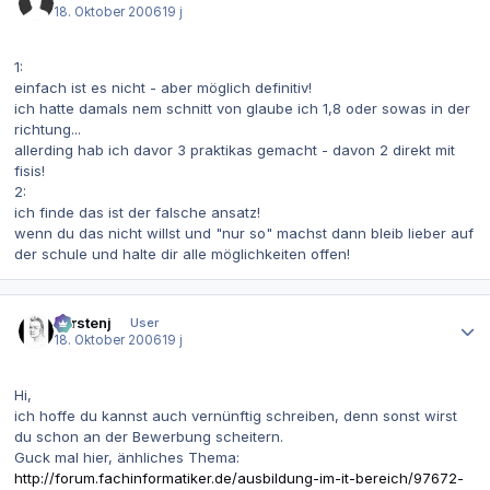
18. Oktober 2006
19 j
1:
einfach ist es nicht - aber möglich definitiv!
ich hatte damals nem schnitt von glaube ich 1,8 oder sowas in der
richtung...
allerding hab ich davor 3 praktikas gemacht - davon 2 direkt mit
fisis!
2:
ich finde das ist der falsche ansatz!
wenn du das nicht willst und "nur so" machst dann bleib lieber auf
der schule und halte dir alle möglichkeiten offen!
Autor-Statistiken
carstenj
User
18. Oktober 2006
19 j
Hi,
ich hoffe du kannst auch vernünftig schreiben, denn sonst wirst
du schon an der Bewerbung scheitern.
Guck mal hier, änhliches Thema:
http://forum.fachinformatiker.de/ausbildung-im-it-bereich/97672-