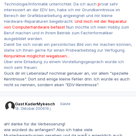
Technologie/Informatik unterrichtet. Da ich auch
p
rivat sehr
interessiert an der EDV bin, habe ich mir Grundkenntnisse im
Bereich der Grafikbearbeitung angeeignet und mir kleine
Hardware-Reparaturen beigebracht.
Und mich mit der Reparatur
von Computerhardware befasst
Nun möchte ich mein Hobby zum
Beruf machen und in Ihrem Betrieb zum Fachinformatiker
ausgebildet werden.
Damit Sie sich vorab ein persönliches Bild von mir machen können,
stehe ich Ihnen gerne für einen Probearbeitstag zur Verfügung.
Konjunktive möglichst wegalssen...
Über eine Einladung zu einem Vorstellungsgespräch würde ich
mich sehr freuen.
Guck dir im Lebenslauf nochmal genauer an, vor allem "spezielle
Kenntnisse". Dort sind einige kleine Fehler drin. Ich würde es auch
nicht so nennen, sondern eben "EDV-Kenntnisse".
Gast KaderMykesch
Gäste
18. Oktober 2006
19 j
ah! danke für die Verbesserung!
wie würdest du anfangen? Also ich habe viele
Musterbewerbungen gesehen und da warÂ´s eigenldich auch