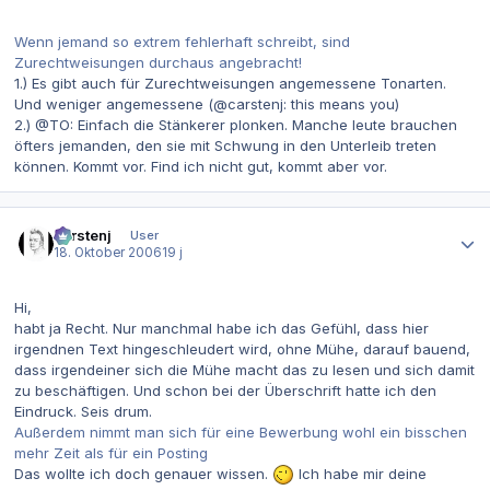
Wenn jemand so extrem fehlerhaft schreibt, sind
Zurechtweisungen durchaus angebracht!
1.) Es gibt auch für Zurechtweisungen angemessene Tonarten.
Und weniger angemessene (@carstenj: this means you)
2.) @TO: Einfach die Stänkerer plonken. Manche leute brauchen
öfters jemanden, den sie mit Schwung in den Unterleib treten
können. Kommt vor. Find ich nicht gut, kommt aber vor.
Autor-Statistiken
carstenj
User
18. Oktober 2006
19 j
Hi,
habt ja Recht. Nur manchmal habe ich das Gefühl, dass hier
irgendnen Text hingeschleudert wird, ohne Mühe, darauf bauend,
dass irgendeiner sich die Mühe macht das zu lesen und sich damit
zu beschäftigen. Und schon bei der Überschrift hatte ich den
Eindruck. Seis drum.
Außerdem nimmt man sich für eine Bewerbung wohl ein bisschen
mehr Zeit als für ein Posting
Das wollte ich doch genauer wissen.
Ich habe mir deine