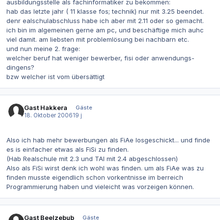
ausbildungsstelle als fachinformatiker zu bekommen:
hab das letzte jahr ( 11 klasse fos; technik) nur mit 3.25 beendet.
denr ealschulabschluss habe ich aber mit 2.11 oder so gemacht.
ich bin im algemeinen gerne am pc, und beschäftige mich auhc
viel damit. am liebsten mit problemlösung bei nachbarn etc.
und nun meine 2. frage:
welcher beruf hat weniger bewerber, fisi oder anwendungs-
dingens?
bzw welcher ist vom übersättigt
Gast Hakkera
Gäste
18. Oktober 2006
19 j
Also ich hab mehr bewerbungen als FiAe losgeschickt... und finde
es is einfacher etwas als FiSi zu finden.
(Hab Realschule mit 2.3 und TAI mit 2.4 abgeschlossen)
Also als FiSi wirst denk ich wohl was finden. um als FiAe was zu
finden musste eigendlich schon vorkentnisse im berreich
Programmierung haben und vieleicht was vorzeigen können.
Gast Beelzebub
Gäste