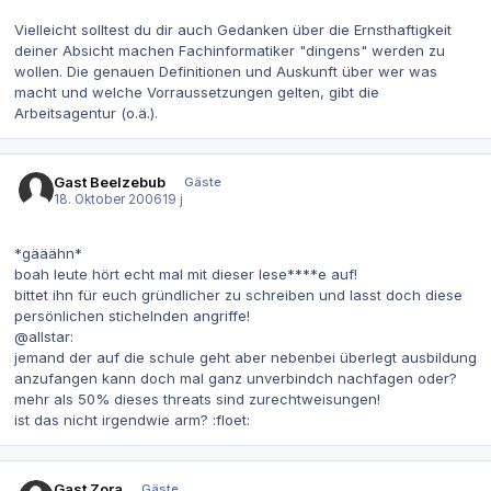
Vielleicht solltest du dir auch Gedanken über die Ernsthaftigkeit
deiner Absicht machen Fachinformatiker "dingens" werden zu
wollen. Die genauen Definitionen und Auskunft über wer was
macht und welche Vorraussetzungen gelten, gibt die
Arbeitsagentur (o.ä.).
Gast Beelzebub
Gäste
18. Oktober 2006
19 j
*gääähn*
boah leute hört echt mal mit dieser lese****e auf!
bittet ihn für euch gründlicher zu schreiben und lasst doch diese
persönlichen stichelnden angriffe!
@allstar:
jemand der auf die schule geht aber nebenbei überlegt ausbildung
anzufangen kann doch mal ganz unverbindch nachfagen oder?
mehr als 50% dieses threats sind zurechtweisungen!
ist das nicht irgendwie arm? :floet:
Gast Zora
Gäste