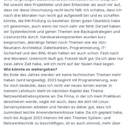
fiel sowohl dem Projektleiter und dem Entwickler als auch mir auf,
dass mir diese Umschulung recht leicht fällt. Ich schätze, dass ich
nach drei Monaten nun recht gut aufgestellt bin und es schaffen
könnte, die IHK-Prüfung zu bestehen. Einen guten Überblick habe
ich gewonnen, auch wenn mir noch sehr viel fehlt. Derzeit haben
wir Systemtechnik und gehen Themen wie Backupstrategien und
Lizenzrechte durch. Hardwarekomponenten wurden kurz
besprochen, allerdings fehlen noch Themen wie die Von-
Neumann-Architektur. Datenbanken, Programmierung, IT-
Sicherheit und den BWL-Kram hatten wir auch schon. Fazit nach
drei Monaten: Unterricht läuft gut, Freizeit läuft gut. Da ich aber nur
zwei Jahre Zeit habe, will ich nicht auf der faulen Haut liegen.
Wie könnte es weitergehen?
Bis Ende des Jahres werden wir keine technischen Themen mehr
haben (wird langweilig). 2023 beginnt mit Programmierung, was
für mich bedeutet, dass ich nicht viel neues lernen werde. In
meinem Lehrbuch steht im nächsten Kapitel das Thema
Netzwerkbetriebssysteme an. Die Firma, in der ich mein Praktikum
absolvieren werde, sagte mir auch, dass die dort mit Linux-
Serversystemen arbeiten und fanden es daher gut, dass ich
zumindest leichte Anwenderkenntnisse habe. Da ich geplant habe,
mich bis August 2023 intensiv mit den Themen System- und
Netzwerktechnik zu beschäftigen, ist es auch sinnvoll, mehr über