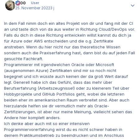
0x00
User
25. November 2022
3 j
In dem Fall nimm doch ein altes Projekt von dir und fang mit der CI
an und taste dich von da aus weiter in Richtung Cloud/DevOps vor.
Falls du dich in diese Richtung entwickeln willst kannst du dich ja
für Azure oder AWS entscheiden und die o.g. Zertifikate
anstreben. Wenn du hier nicht nur das theoretische Wissen
sondern auch die Praxiserfahrung hast, dann bist du auf jeden Fall
gesuchte Fachkraft.
Programmierer mit irgendwelchen Oracle oder Microsoft
(ausgenommen Azure) Zertifikaten sind mir so noch nicht
begegnet und ich wüsste auch keinen der da groß Wert darauf
legt. Generell habe ich das Gefühl, dass das mehr über
Berufserfahrung (Arbeitszeugnisse!) oder zu kleinerem Teil über
Hobbyprojekte und GitHub Portfolios geht, wobei die letzteren
beiden eher im amerikanischen Raum verbreitet sind. Aber auch
hierzulande helfen sie dir vermutlich mehr als Oracle-
Zertifizierungen, ist aber nur meine Meinung, vielleicht sehen das
Andere hier komplett anders.
Ich denke aber auch mit so einer intensiven
Programmiervorerfahrung wirst du es nicht schwer haben in
deinem Praktikumsbetrieb zu beeindrucken und im Anschluss