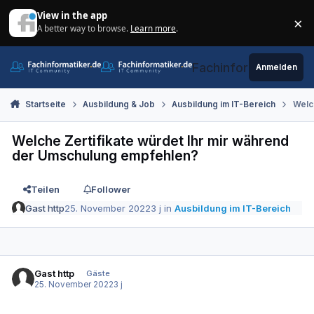
Zum Inhalt springen
View in the app
×
A better way to browse.
Learn more
.
Di
Fachinformatiker.de
Anmelden
Startseite
Ausbildung & Job
Ausbildung im IT-Bereich
Welc
Welche Zertifikate würdet Ihr mir während
der Umschulung empfehlen?
Teilen
Follower
Gast http
25. November 2022
3 j
in
Ausbildung im IT-Bereich
Gast http
Gäste
25. November 2022
3 j