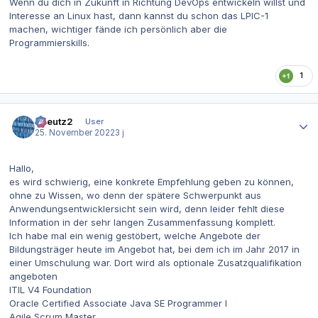
Wenn du dich in Zukunft in Richtung DevOps entwickeln willst und
Interesse an Linux hast, dann kannst du schon das LPIC-1
machen, wichtiger fände ich persönlich aber die
Programmierskills.
1
Autor-Statistiken
tkreutz2
User
25. November 2022
3 j
Hallo,
es wird schwierig, eine konkrete Empfehlung geben zu können,
ohne zu Wissen, wo denn der spätere Schwerpunkt aus
Anwendungsentwicklersicht sein wird, denn leider fehlt diese
Information in der sehr langen Zusammenfassung komplett.
Ich habe mal ein wenig gestöbert, welche Angebote der
Bildungsträger heute im Angebot hat, bei dem ich im Jahr 2017 in
einer Umschulung war. Dort wird als optionale Zusatzqualifikation
angeboten
ITIL V4 Foundation
Oracle Certified Associate Java SE Programmer I
Agile Scrum Master