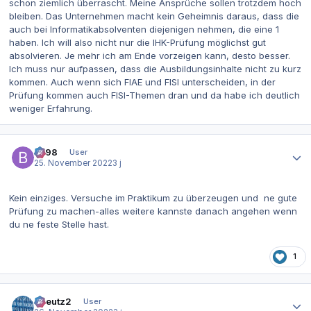
schon ziemlich überrascht. Meine Ansprüche sollen trotzdem hoch
bleiben. Das Unternehmen macht kein Geheimnis daraus, dass die
auch bei Informatikabsolventen diejenigen nehmen, die eine 1
haben. Ich will also nicht nur die IHK-Prüfung möglichst gut
absolvieren. Je mehr ich am Ende vorzeigen kann, desto besser.
Ich muss nur aufpassen, dass die Ausbildungsinhalte nicht zu kurz
kommen. Auch wenn sich FIAE und FISI unterscheiden, in der
Prüfung kommen auch FISI-Themen dran und da habe ich deutlich
weniger Erfahrung.
Autor-Statistiken
be98
User
25. November 2022
3 j
Kein einziges. Versuche im Praktikum zu überzeugen und ne gute
Prüfung zu machen-alles weitere kannste danach angehen wenn
du ne feste Stelle hast.
1
Autor-Statistiken
tkreutz2
User