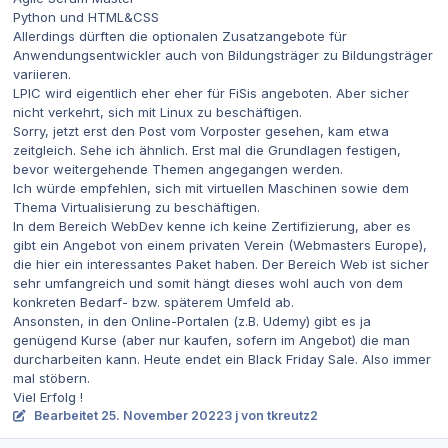
Python und HTML&CSS
Allerdings dürften die optionalen Zusatzangebote für
Anwendungsentwickler auch von Bildungsträger zu Bildungsträger
variieren.
LPIC wird eigentlich eher eher für FiSis angeboten. Aber sicher
nicht verkehrt, sich mit Linux zu beschäftigen.
Sorry, jetzt erst den Post vom Vorposter gesehen, kam etwa
zeitgleich. Sehe ich ähnlich. Erst mal die Grundlagen festigen,
bevor weitergehende Themen angegangen werden.
Ich würde empfehlen, sich mit virtuellen Maschinen sowie dem
Thema Virtualisierung zu beschäftigen.
In dem Bereich WebDev kenne ich keine Zertifizierung, aber es
gibt ein Angebot von einem privaten Verein (Webmasters Europe),
die hier ein interessantes Paket haben. Der Bereich Web ist sicher
sehr umfangreich und somit hängt dieses wohl auch von dem
konkreten Bedarf- bzw. späterem Umfeld ab.
Ansonsten, in den Online-Portalen (z.B. Udemy) gibt es ja
genügend Kurse (aber nur kaufen, sofern im Angebot) die man
durcharbeiten kann. Heute endet ein Black Friday Sale. Also immer
mal stöbern.
Viel Erfolg !
Bearbeitet
25. November 2022
3 j
von tkreutz2