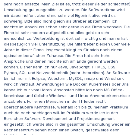
sehr hoch ansetze. Mein Ziel ist es, trotz dieser (leider schlechten)
Umschulung gut ausgebildet zu werden. Die Softwarefirma wird
mir dabei helfen, aber ohne sehr viel Eigeninitiative wird es
schwierig. Bitte also nicht gleich als
Streber
abstempeln. Ich
möchte im Anschluss schon sehr gerne in die Firma wechseln. Die
Firma ist sehr modern aufgestellt und alles geht da sehr
menschlich zu. Weiterbildung ist dort sehr wichtig und man erhält
diesbezüglich viel Unterstützung. Die Mitarbeiter bleiben über viele
Jahre in dieser Firma. Insgesamt klingt es für mich nach einem
optimalen beruflichen Zuhause. Die Firma hat sehr hohe
Ansprüche und denen möchte ich am Ende gerecht werden
können. Bisher kann ich nur Java, JavaScript, HTML5, CSS,
Python, SQL und Netzwerktechnik (mehr theoretisch). An Software
bin ich nur mit Eclipse, Webstorm, MySQL, nmap und Wireshark
wirklich vertraut. Anwendungen wie Docker, Kubernetes oder Jira
kenne ich nur vom Hören. Ansonsten hätte ich noch MS Office-
Kenntnisse und übliche Windows- und Linux-Anwenderkenntnisse
anzubieten. Für einen Menschen in der IT leider recht
überschaubare Kenntnisse, weshalb ich bis zu meinem Praktikum
auch da noch nachlegen will. Im Praktikum werde ich in den
Bereichen Software Development und Projektmanagement
eingesetzt. Ich werde also in der gesamten Umschulung weder ein
Rechenzentrum sehen noch einen Switch, geschweige denn