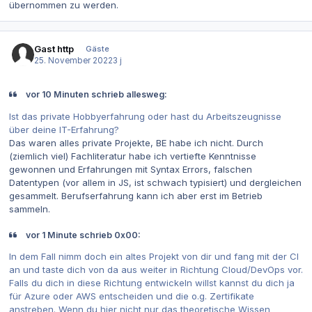
übernommen zu werden.
Gast http
Gäste
25. November 2022
3 j
vor 10 Minuten schrieb allesweg:
Ist das private Hobbyerfahrung oder hast du Arbeitszeugnisse
über deine IT-Erfahrung?
Das waren alles private Projekte, BE habe ich nicht. Durch
(ziemlich viel) Fachliteratur habe ich vertiefte Kenntnisse
gewonnen und Erfahrungen mit Syntax Errors, falschen
Datentypen (vor allem in JS, ist schwach typisiert) und dergleichen
gesammelt. Berufserfahrung kann ich aber erst im Betrieb
sammeln.
vor 1 Minute schrieb 0x00:
In dem Fall nimm doch ein altes Projekt von dir und fang mit der CI
an und taste dich von da aus weiter in Richtung Cloud/DevOps vor.
Falls du dich in diese Richtung entwickeln willst kannst du dich ja
für Azure oder AWS entscheiden und die o.g. Zertifikate
anstreben. Wenn du hier nicht nur das theoretische Wissen