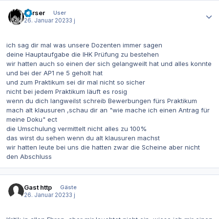
Autor-Statistiken
Perser
User
26. Januar 2023
3 j
ich sag dir mal was unsere Dozenten immer sagen
deine Hauptaufgabe die IHK Prüfung zu bestehen
wir hatten auch so einen der sich gelangweilt hat und alles konnte
und bei der AP1 ne 5 geholt hat
und zum Praktikum sei dir mal nicht so sicher
nicht bei jedem Praktikum läuft es rosig
wenn du dich langweilst schreib Bewerbungen fürs Praktikum
mach alt klausuren ,schau dir an "wie mache ich einen Antrag für
meine Doku" ect
die Umschulung vermittelt nicht alles zu 100%
das wirst du sehen wenn du alt klausuren machst
wir hatten leute bei uns die hatten zwar die Scheine aber nicht
den Abschluss
Gast http
Gäste
26. Januar 2023
3 j