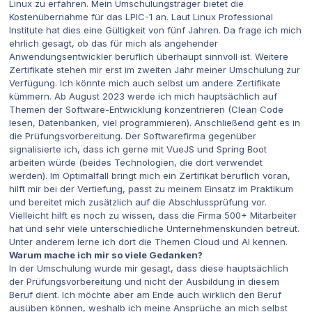
Linux zu erfahren. Mein Umschulungsträger bietet die
Kostenübernahme für das LPIC-1 an. Laut Linux Professional
Institute hat dies eine Gültigkeit von fünf Jahren. Da frage ich mich
ehrlich gesagt, ob das für mich als angehender
Anwendungsentwickler beruflich überhaupt sinnvoll ist. Weitere
Zertifikate stehen mir erst im zweiten Jahr meiner Umschulung zur
Verfügung. Ich könnte mich auch selbst um andere Zertifikate
kümmern. Ab August 2023 werde ich mich hauptsächlich auf
Themen der Software-Entwicklung konzentrieren (Clean Code
lesen, Datenbanken, viel programmieren). Anschließend geht es in
die Prüfungsvorbereitung. Der Softwarefirma gegenüber
signalisierte ich, dass ich gerne mit VueJS und Spring Boot
arbeiten würde (beides Technologien, die dort verwendet
werden). Im Optimalfall bringt mich ein Zertifikat beruflich voran,
hilft mir bei der Vertiefung, passt zu meinem Einsatz im Praktikum
und bereitet mich zusätzlich auf die Abschlussprüfung vor.
Vielleicht hilft es noch zu wissen, dass die Firma 500+ Mitarbeiter
hat und sehr viele unterschiedliche Unternehmenskunden betreut.
Unter anderem lerne ich dort die Themen Cloud und AI kennen.
Warum mache ich mir so viele Gedanken?
In der Umschulung wurde mir gesagt, dass diese hauptsächlich
der Prüfungsvorbereitung und nicht der Ausbildung in diesem
Beruf dient. Ich möchte aber am Ende auch wirklich den Beruf
ausüben können, weshalb ich meine Ansprüche an mich selbst