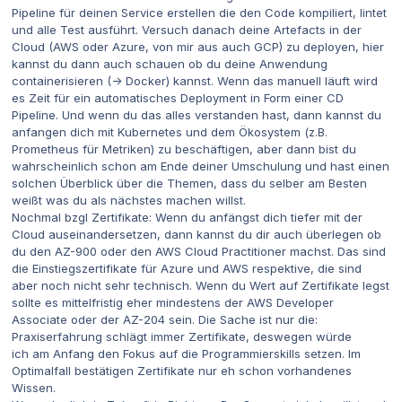
Pipeline für deinen Service erstellen die den Code kompiliert, lintet
und alle Test ausführt. Versuch danach deine Artefacts in der
Cloud (AWS oder Azure, von mir aus auch GCP) zu deployen, hier
kannst du dann auch schauen ob du deine Anwendung
containerisieren (-> Docker) kannst. Wenn das manuell läuft wird
es Zeit für ein automatisches Deployment in Form einer CD
Pipeline. Und wenn du das alles verstanden hast, dann kannst du
anfangen dich mit Kubernetes und dem Ökosystem (z.B.
Prometheus für Metriken) zu beschäftigen, aber dann bist du
wahrscheinlich schon am Ende deiner Umschulung und hast einen
solchen Überblick über die Themen, dass du selber am Besten
weißt was du als nächstes machen willst.
Nochmal bzgl Zertifikate: Wenn du anfängst dich tiefer mit der
Cloud auseinandersetzen, dann kannst du dir auch überlegen ob
du den AZ-900 oder den AWS Cloud Practitioner machst. Das sind
die Einstiegszertifikate für Azure und AWS respektive, die sind
aber noch nicht sehr technisch. Wenn du Wert auf Zertifikate legst
sollte es mittelfristig eher mindestens der AWS Developer
Associate oder der AZ-204 sein. Die Sache ist nur die:
Praxiserfahrung schlägt immer Zertifikate, deswegen würde
ich
am Anfang den Fokus auf die Programmierskills setzen. Im
Optimalfall bestätigen Zertifikate nur eh schon vorhandenes
Wissen.