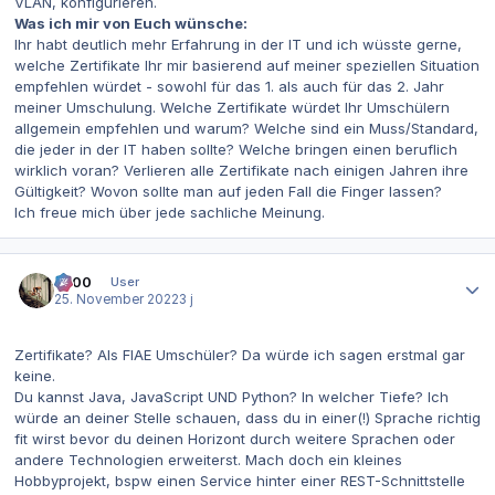
VLAN, konfigurieren.
Was ich mir von Euch wünsche:
Ihr habt deutlich mehr Erfahrung in der IT und ich wüsste gerne,
welche Zertifikate Ihr mir basierend auf meiner speziellen Situation
empfehlen würdet - sowohl für das 1. als auch für das 2. Jahr
meiner Umschulung. Welche Zertifikate würdet Ihr Umschülern
allgemein empfehlen und warum? Welche sind ein Muss/Standard,
die jeder in der IT haben sollte? Welche bringen einen beruflich
wirklich voran? Verlieren alle Zertifikate nach einigen Jahren ihre
Gültigkeit? Wovon sollte man auf jeden Fall die Finger lassen?
Ich freue mich über jede sachliche Meinung.
Autor-Statistiken
0x00
User
25. November 2022
3 j
Zertifikate? Als FIAE Umschüler? Da würde ich sagen erstmal gar
keine.
Du kannst Java, JavaScript UND Python? In welcher Tiefe? Ich
würde an deiner Stelle schauen, dass du in einer(!) Sprache richtig
fit wirst bevor du deinen Horizont durch weitere Sprachen oder
andere Technologien erweiterst. Mach doch ein kleines
Hobbyprojekt, bspw einen Service hinter einer REST-Schnittstelle