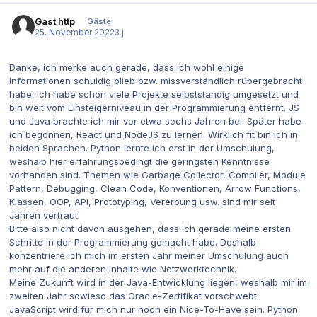
Gast http
Gäste
25. November 2022
3 j
Danke, ich merke auch gerade, dass ich wohl einige
Informationen schuldig blieb bzw. missverständlich rübergebracht
habe. Ich habe schon viele Projekte selbstständig umgesetzt und
bin weit vom Einsteigerniveau in der Programmierung entfernt. JS
und Java brachte ich mir vor etwa sechs Jahren bei. Später habe
ich begonnen, React und NodeJS zu lernen. Wirklich fit bin ich in
beiden Sprachen. Python lernte ich erst in der Umschulung,
weshalb hier erfahrungsbedingt die geringsten Kenntnisse
vorhanden sind. Themen wie Garbage Collector, Compiler, Module
Pattern, Debugging, Clean Code, Konventionen, Arrow Functions,
Klassen, OOP, API, Prototyping, Vererbung usw. sind mir seit
Jahren vertraut.
Bitte also nicht davon ausgehen, dass ich gerade meine ersten
Schritte in der Programmierung gemacht habe. Deshalb
konzentriere ich mich im ersten Jahr meiner Umschulung auch
mehr auf die anderen Inhalte wie Netzwerktechnik.
Meine Zukunft wird in der Java-Entwicklung liegen, weshalb mir im
zweiten Jahr sowieso das Oracle-Zertifikat vorschwebt.
JavaScript wird für mich nur noch ein Nice-To-Have sein. Python