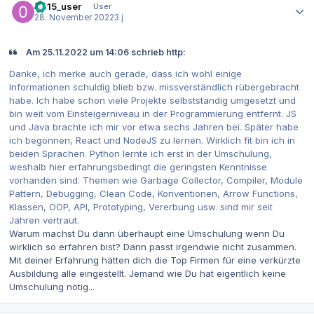
0815_user
User
28. November 2022
3 j
Am 25.11.2022 um 14:06 schrieb http:
Danke, ich merke auch gerade, dass ich wohl einige
Informationen schuldig blieb bzw. missverständlich rübergebracht
habe. Ich habe schon viele Projekte selbstständig umgesetzt und
bin weit vom Einsteigerniveau in der Programmierung entfernt. JS
und Java brachte ich mir vor etwa sechs Jahren bei. Später habe
ich begonnen, React und NodeJS zu lernen. Wirklich fit bin ich in
beiden Sprachen. Python lernte ich erst in der Umschulung,
weshalb hier erfahrungsbedingt die geringsten Kenntnisse
vorhanden sind. Themen wie Garbage Collector, Compiler, Module
Pattern, Debugging, Clean Code, Konventionen, Arrow Functions,
Klassen, OOP, API, Prototyping, Vererbung usw. sind mir seit
Jahren vertraut.
Warum machst Du dann überhaupt eine Umschulung wenn Du
wirklich so erfahren bist? Dann passt irgendwie nicht zusammen.
Mit deiner Erfahrung hätten dich die Top Firmen für eine verkürzte
Ausbildung alle eingestellt. Jemand wie Du hat eigentlich keine
Umschulung nötig...