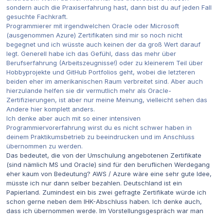
sondern auch die Praxiserfahrung hast, dann bist du auf jeden Fall
gesuchte Fachkraft.
Programmierer mit irgendwelchen Oracle oder Microsoft
(ausgenommen Azure) Zertifikaten sind mir so noch nicht
begegnet und ich wüsste auch keinen der da groß Wert darauf
legt. Generell habe ich das Gefühl, dass das mehr über
Berufserfahrung (Arbeitszeugnisse!) oder zu kleinerem Teil über
Hobbyprojekte und GitHub Portfolios geht, wobei die letzteren
beiden eher im amerikanischen Raum verbreitet sind. Aber auch
hierzulande helfen sie dir vermutlich mehr als Oracle-
Zertifizierungen, ist aber nur meine Meinung, vielleicht sehen das
Andere hier komplett anders.
Ich denke aber auch mit so einer intensiven
Programmiervorerfahrung wirst du es nicht schwer haben in
deinem Praktikumsbetrieb zu beeindrucken und im Anschluss
übernommen zu werden.
Das bedeutet, die von der Umschulung angebotenen Zertifikate
(sind nämlich MS und Oracle) sind für den beruflichen Werdegang
eher kaum von Bedeutung? AWS / Azure wäre eine sehr gute Idee,
müsste ich nur dann selber bezahlen. Deutschland ist ein
Papierland. Zumindest ein bis zwei gefragte Zertifikate würde ich
schon gerne neben dem IHK-Abschluss haben. Ich denke auch,
dass ich übernommen werde. Im Vorstellungsgespräch war man