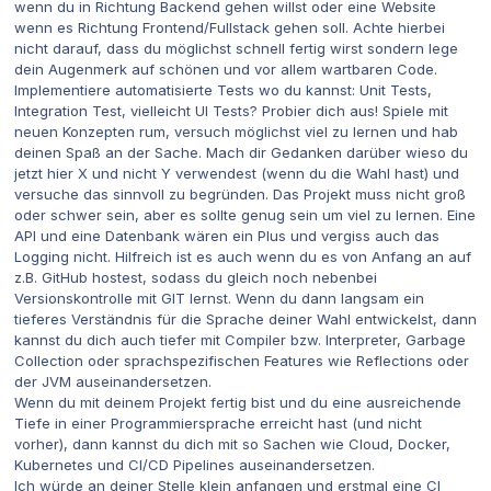
wenn du in Richtung Backend gehen willst oder eine Website
wenn es Richtung Frontend/Fullstack gehen soll. Achte hierbei
nicht darauf, dass du möglichst schnell fertig wirst sondern lege
dein Augenmerk auf schönen und vor allem wartbaren Code.
Implementiere automatisierte Tests wo du kannst: Unit Tests,
Integration Test, vielleicht UI Tests? Probier dich aus! Spiele mit
neuen Konzepten rum, versuch möglichst viel zu lernen und hab
deinen Spaß an der Sache. Mach dir Gedanken darüber wieso du
jetzt hier X und nicht Y verwendest (wenn du die Wahl hast) und
versuche das sinnvoll zu begründen. Das Projekt muss nicht groß
oder schwer sein, aber es sollte genug sein um viel zu lernen. Eine
API und eine Datenbank wären ein Plus und vergiss auch das
Logging nicht. Hilfreich ist es auch wenn du es von Anfang an auf
z.B. GitHub hostest, sodass du gleich noch nebenbei
Versionskontrolle mit GIT lernst. Wenn du dann langsam ein
tieferes Verständnis für die Sprache deiner Wahl entwickelst, dann
kannst du dich auch tiefer mit Compiler bzw. Interpreter, Garbage
Collection oder sprachspezifischen Features wie Reflections oder
der JVM auseinandersetzen.
Wenn du mit deinem Projekt fertig bist und du eine ausreichende
Tiefe in einer Programmiersprache erreicht hast (und nicht
vorher), dann kannst du dich mit so Sachen wie Cloud, Docker,
Kubernetes und CI/CD Pipelines auseinandersetzen.
Ich würde an deiner Stelle klein anfangen und erstmal eine CI