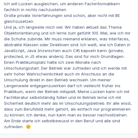
Ich will Lücken ausgleichen, um anderen Fachinformatikern
fachlich in nichts nachzustehen
Große private Vorerfahrungen sind schön, aber nicht mit BE
gleichzusetzen
Und ja, ich langweile mich viel. Wir haben aktuell das Thema
Objektorientierung und ich lerne zum gefühlt 100. Mal, wie ich mir
die Schuhe zubinde. Mir muss niemand erklären, was Interfaces,
abstrakte Klassen oder Direktiven sind. Ich weiß, wie ich Daten in
JavaScript, Java (inzwischen auch C#) kapseln kann (private,
protected, in JS etwas anders). Das sind für mich Grundlagen.
Einen Praktikumsplatz hatte ich zwei Monate nach
Umschulungsstart. Der Betrieb war zufrieden und ich werde mit
sehr hoher Wahrscheinlichkeit auch im Anschluss an die
Umschulung direkt in den Betrieb wechseln. Um meiner
Langenweile entgegenzuwirken darf ich vielleicht früher ins
Praktikum, wenn der Betrieb mitspielt. Meine Lücken kann ich mit
Fachliteratur selbstständig füllen und im Betrieb lerne ich mit
Sicherheit deutlich mehr als im Umschulungsbetrieb. Ihr alle wisst,
dass zum Berufsbild mehr gehört, als einfach nur programmieren
zu können. Ich denke, nun kann man es besser nachvollziehen.
Am Ende starte ich selbstbewusst in den Beruf und alle sind
zufrieden.
🙂