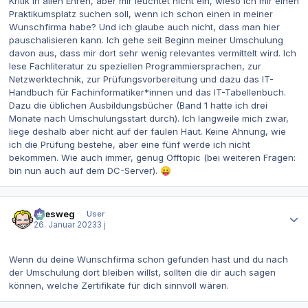
Kritik in allen Ehren, aber mir leuchtet nicht ein, wieso ich mir einen
Praktikumsplatz suchen soll, wenn ich schon einen in meiner
Wunschfirma habe? Und ich glaube auch nicht, dass man hier
pauschalisieren kann. Ich gehe seit Beginn meiner Umschulung
davon aus, dass mir dort sehr wenig relevantes vermittelt wird. Ich
lese Fachliteratur zu speziellen Programmiersprachen, zur
Netzwerktechnik, zur Prüfungsvorbereitung und dazu das IT-
Handbuch für Fachinformatiker*innen und das IT-Tabellenbuch.
Dazu die üblichen Ausbildungsbücher (Band 1 hatte ich drei
Monate nach Umschulungsstart durch). Ich langweile mich zwar,
liege deshalb aber nicht auf der faulen Haut. Keine Ahnung, wie
ich die Prüfung bestehe, aber eine fünf werde ich nicht
bekommen. Wie auch immer, genug Offtopic (bei weiteren Fragen:
bin nun auch auf dem DC-Server).
😛
Autor-Statistiken
allesweg
User
26. Januar 2023
3 j
Wenn du deine Wunschfirma schon gefunden hast und du nach
der Umschulung dort bleiben willst, sollten die dir auch sagen
können, welche Zertifikate für dich sinnvoll wären.