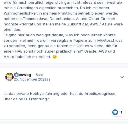
wird für mich beruflich eigentlich gar nicht relevant sein, weshalb
mir die Grundlagen eigentlich ausreichen. Da ich mit hoher
Wahrscheinlichkeit in meinem Praktikumsbetrieb bleiben werde,
haben die Themen Java, Datenbanken, AI und Cloud für mich
höchste Priorität und stellen meine Zukunft dar. AWS / Azure wäre
eine Idee.
Es ging hier auch weniger darum, was ich noch lernen könnte,
sondern viel mehr darum, vorzeigbare Papiere zum IHK-Abschluss
zu schaffen, denn genau die fehlen mir. Gibt es welche, die für
einen FIAE sonst noch super praktisch sind? Oracle, AWS und
Azure habe ich mir notiert.
🙂
Autor-Statistiken
allesweg
User
25. November 2022
3 j
Ist das private Hobbyerfahrung oder hast du Arbeitszeugnisse
über deine IT-Erfahrung?
1
Autor-Statistiken