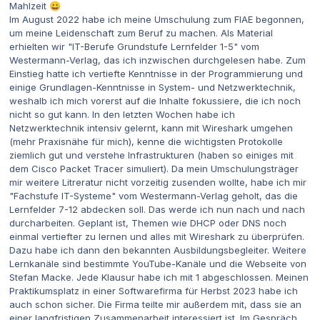
Mahlzeit
😀
Im August 2022 habe ich meine Umschulung zum FIAE begonnen,
um meine Leidenschaft zum Beruf zu machen. Als Material
erhielten wir "IT-Berufe Grundstufe Lernfelder 1-5" vom
Westermann-Verlag, das ich inzwischen durchgelesen habe. Zum
Einstieg hatte ich vertiefte Kenntnisse in der Programmierung und
einige Grundlagen-Kenntnisse in System- und Netzwerktechnik,
weshalb ich mich vorerst auf die Inhalte fokussiere, die ich noch
nicht so gut kann. In den letzten Wochen habe ich
Netzwerktechnik intensiv gelernt, kann mit Wireshark umgehen
(mehr Praxisnähe für mich), kenne die wichtigsten Protokolle
ziemlich gut und verstehe Infrastrukturen (haben so einiges mit
dem Cisco Packet Tracer simuliert). Da mein Umschulungsträger
mir weitere Litreratur nicht vorzeitig zusenden wollte, habe ich mir
"Fachstufe IT-Systeme" vom Westermann-Verlag geholt, das die
Lernfelder 7-12 abdecken soll. Das werde ich nun nach und nach
durcharbeiten. Geplant ist, Themen wie DHCP oder DNS noch
einmal vertiefter zu lernen und alles mit Wireshark zu überprüfen.
Dazu habe ich dann den bekannten Ausbildungsbegleiter. Weitere
Lernkanäle sind bestimmte YouTube-Kanäle und die Webseite von
Stefan Macke. Jede Klausur habe ich mit 1 abgeschlossen. Meinen
Praktikumsplatz in einer Softwarefirma für Herbst 2023 habe ich
auch schon sicher. Die Firma teilte mir außerdem mit, dass sie an
einer langfristigen Zusammenarbeit interessiert ist. Im Gespräch