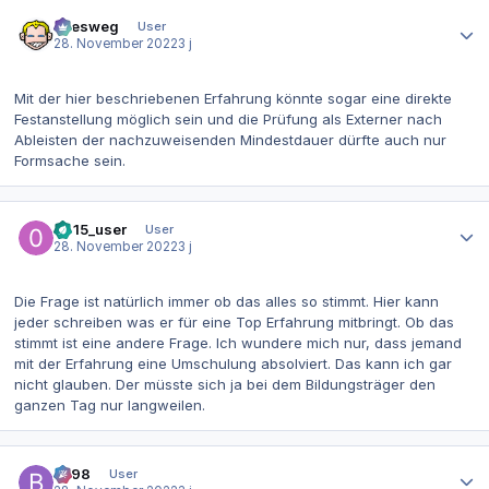
Autor-Statistiken
allesweg
User
28. November 2022
3 j
Mit der hier beschriebenen Erfahrung könnte sogar eine direkte
Festanstellung möglich sein und die Prüfung als Externer nach
Ableisten der nachzuweisenden Mindestdauer dürfte auch nur
Formsache sein.
Autor-Statistiken
0815_user
User
28. November 2022
3 j
Die Frage ist natürlich immer ob das alles so stimmt. Hier kann
jeder schreiben was er für eine Top Erfahrung mitbringt. Ob das
stimmt ist eine andere Frage. Ich wundere mich nur, dass jemand
mit der Erfahrung eine Umschulung absolviert. Das kann ich gar
nicht glauben. Der müsste sich ja bei dem Bildungsträger den
ganzen Tag nur langweilen.
Autor-Statistiken
be98
User