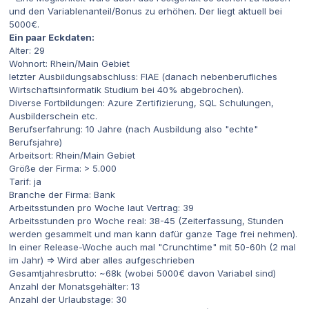
und den Variablenanteil/Bonus zu erhöhen. Der liegt aktuell bei
5000€.
Ein paar Eckdaten:
Alter: 29
Wohnort: Rhein/Main Gebiet
letzter Ausbildungsabschluss: FIAE (danach nebenberufliches
Wirtschaftsinformatik Studium bei 40% abgebrochen).
Diverse Fortbildungen: Azure Zertifizierung, SQL Schulungen,
Ausbilderschein etc.
Berufserfahrung: 10 Jahre (nach Ausbildung also "echte"
Berufsjahre)
Arbeitsort: Rhein/Main Gebiet
Größe der Firma: > 5.000
Tarif: ja
Branche der Firma: Bank
Arbeitsstunden pro Woche laut Vertrag: 39
Arbeitsstunden pro Woche real: 38-45 (Zeiterfassung, Stunden
werden gesammelt und man kann dafür ganze Tage frei nehmen).
In einer Release-Woche auch mal "Crunchtime" mit 50-60h (2 mal
im Jahr) => Wird aber alles aufgeschrieben
Gesamtjahresbrutto: ~68k (wobei 5000€ davon Variabel sind)
Anzahl der Monatsgehälter: 13
Anzahl der Urlaubstage: 30