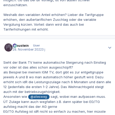
möglich. Ob das bei dir vorliegt, ist von außen schwer
einzuschätzen.
Weshalb den variablen Anteil erhöhen? Lieber die Tarifgruppe
erhöhen, den außertariflichen Zuschlag oder die variable
Vergütung kürzen. Vorteil: dann wird das auch bei
Tariferhöhungen mit erhöht.
Autor-Statistiken
Graustein
User
28. November 2022
3 j
Sieht der Bank TV keine automatische Steigerung nach Einstieg
vor oder ist das alles schon ausgeschöpft?
als Beispiel bei meinem IGM TV, dort gibt es zur entgeltgruppe
jeweils A und B wo man automatisch höher gestuft wird. Dazu
erhöht sich idR die Leistungszulage nach 6 Monaten und dann alle
12 (jedenfalls die ersten 1-2 Jahre). Das Weihnachtsgeld steigt
auch mit der betriebszugehörigkeit.
Ansonsten wie
sagt, wobei man aufpassen muss.
@allesweg
ÜT Zulage kann auch wegfallen z.B. dann später bei EG/TG
aufstieg macht das der AG gerne
EG/TG Aufstieg ist idR nicht so einfach zu machen, hier müsste