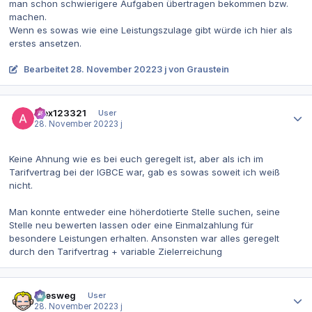
man schon schwierigere Aufgaben übertragen bekommen bzw.
machen.
Wenn es sowas wie eine Leistungszulage gibt würde ich hier als
erstes ansetzen.
Bearbeitet
28. November 2022
3 j
von Graustein
Autor-Statistiken
alex123321
User
28. November 2022
3 j
Keine Ahnung wie es bei euch geregelt ist, aber als ich im
Tarifvertrag bei der IGBCE war, gab es sowas soweit ich weiß
nicht.
Man konnte entweder eine höherdotierte Stelle suchen, seine
Stelle neu bewerten lassen oder eine Einmalzahlung für
besondere Leistungen erhalten. Ansonsten war alles geregelt
durch den Tarifvertrag + variable Zielerreichung
Autor-Statistiken
allesweg
User
28. November 2022
3 j