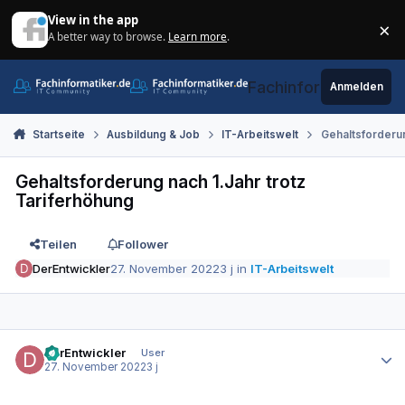
Zum Inhalt springen
View in the app
×
A better way to browse.
Learn more
.
Di
Fachinformatiker.de
Anmelden
Startseite
Ausbildung & Job
IT-Arbeitswelt
Gehaltsforderun
Gehaltsforderung nach 1.Jahr trotz
Tariferhöhung
Teilen
Follower
DerEntwickler
27. November 2022
3 j
in
IT-Arbeitswelt
Autor-Statistiken
DerEntwickler
User
27. November 2022
3 j