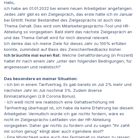
Hallo,
ich habe am 01.01.2022 bei einem neuen Arbeitgeber angefangen.
Jedes Jahr gibt es ein Zielgespräch, das erste hatte ich im Januar
bei Eintritt. Fester Bestandteil des Zielgesprächs ist auch das
Thema Gehalt. Dies wird vom Mitarbeitergesprächs-Tool und HR-
Abteilung so vorgegeben. Bald steht das nächste Zielgespräch an
und das Thema Gehalt wird für mich diesmal relevant.
Ich denke das ich meine Ziele für dieses Jahr zu 100% erfüllen
konnte, zumindest auf Basis des Zwischenfeedbacks bisher.
Ich bräuchte mal euren Rat:
Welche Gehaltforderung (in Prozent)
haltet ihr nach einem Jahr ,unter den folgenden Bedingungen, für
angemessen und realistisch?
Das besondere an meiner Situation:
-
Ich bin in einem Tarifvertrag. Es gab bereits im Juli 2% mehr und
nächsten Jahr im Juli nochmal 3%. Zudem diverse
Einmalzahlungen (z.B Corona Bonus).
- Ich weiß nicht wie realistisch eine Gehaltserhöhung mit
Tarifvertrag überhaupt ist, ich habe da keine Erfahrung bei diesem
Arbeitgeber. Vermutlich würde ich gar nichts fordern, wäre es
nicht im Zielgesprächs-Leitfaden von der HR-Abteilung
vorgegeben. Daher gar nichts zu fordern und zu sagen "Ihr zahlt
mir schon genug" klingt aber auch irgendwie doof?
- Eine Möglichkeit wäre auch das Festgehalt so stehen zu lassen