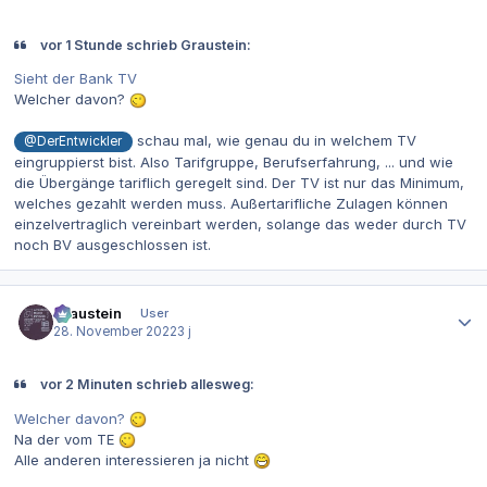
vor 1 Stunde schrieb Graustein:
Sieht der Bank TV
Welcher davon?
schau mal, wie genau du in welchem TV
@DerEntwickler
eingruppierst bist. Also Tarifgruppe, Berufserfahrung, ... und wie
die Übergänge tariflich geregelt sind. Der TV ist nur das Minimum,
welches gezahlt werden muss. Außertarifliche Zulagen können
einzelvertraglich vereinbart werden, solange das weder durch TV
noch BV ausgeschlossen ist.
Autor-Statistiken
Graustein
User
28. November 2022
3 j
vor 2 Minuten schrieb allesweg:
Welcher davon?
Na der vom TE
Alle anderen interessieren ja nicht