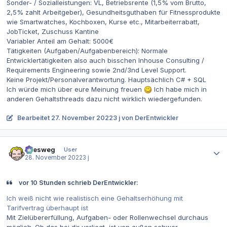
Sonder- / Sozialleistungen: VL, Betriebsrente (1,5% vom Brutto,
2,5% zahlt Arbeitgeber), Gesundheitsguthaben für Fitnessprodukte
wie Smartwatches, Kochboxen, Kurse etc., Mitarbeiterrabatt,
JobTicket, Zuschuss Kantine
Variabler Anteil am Gehalt: 5000€
Tätigkeiten (Aufgaben/Aufgabenbereich): Normale
Entwicklertätigkeiten also auch bisschen Inhouse Consulting /
Requirements Engineering sowie 2nd/3nd Level Support.
Keine Projekt/Personalverantwortung. Hauptsächlich C# + SQL
Ich würde mich über eure Meinung freuen
Ich habe mich in
anderen Gehaltsthreads dazu nicht wirklich wiedergefunden.
Bearbeitet
27. November 2022
3 j
von DerEntwickler
Autor-Statistiken
allesweg
User
28. November 2022
3 j
vor 10 Stunden schrieb DerEntwickler:
Ich weiß nicht wie realistisch eine Gehaltserhöhung mit
Tarifvertrag überhaupt ist
Mit Zielübererfüllung, Aufgaben- oder Rollenwechsel durchaus