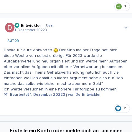
1
Autor-Statistiken
DerEntwickler
User
1. Dezember 2022
3 j
AUTOR
Danke für eure Antworten
Der Sinn meiner Frage hat sich
diese Woche von selbst erübrigt. Für 2023 wurde die
Aufgabenverteilung neu organisiert und ich werde mehr Aufgaben
aber vor allem Aufgaben mit höherer Verantwortung bekommen.
Das macht das Thema Gehaltsverhandlung natürlich auch viel
einfacher, weil ich damit ein klares Argument habe also nur "Ich
mache das selbe wie bisher möchte aber mehr Geld".
Ich werde versuchen in eine höhere Tarifgruppe zu kommen.
Bearbeitet
1. Dezember 2022
3 j
von DerEntwickler
2
Erstelle ein Konto oder melde dich an, um einen