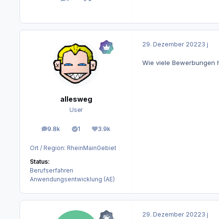
Beiträge
Reputation
29. Dezember 2022
3 j
Wie viele Bewerbungen h
allesweg
User
9.8k
1
3.9k
Beiträge
Lösungen
Reputation
Ort / Region:
RheinMainGebiet
Status:
Berufserfahren
Anwendungsentwicklung (AE)
29. Dezember 2022
3 j