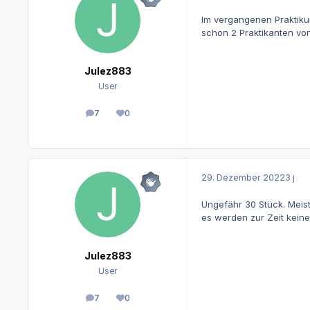
Im vergangenen Praktiku
schon 2 Praktikanten von
Julez883
User
7
0
Beiträge
Reputation
29. Dezember 2022
3 j
Ungefähr 30 Stück. Meis
es werden zur Zeit keine
Julez883
User
7
0
Beiträge
Reputation