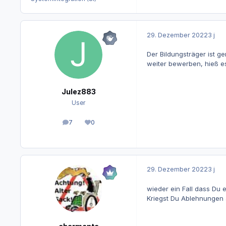
29. Dezember 2022
3 j
Der Bildungsträger ist 
weiter bewerben, hieß es
Julez883
User
7
0
Beiträge
Reputation
29. Dezember 2022
3 j
wieder ein Fall dass Du e
Kriegst Du Ablehnungen 