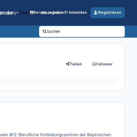
er.de
mmunity
Downloads
Jobs
Info
Bereits registriert? Anmelden
Registrieren
Suchen
Teilen
Follower
beim BFZ (Berufliche Fortbildungszentren der Bayerischen