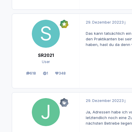
29. Dezember 2022
3 j
Das kann tatsächlich ein
den Praktikanten bei sei
haben, hast du da denn
SR2021
User
618
1
348
Beiträge
Lösungen
Reputation
29. Dezember 2022
3 j
Ja, Adressen habe ich vo
letztendlich noch eine 
nächsten Betriebe liegen