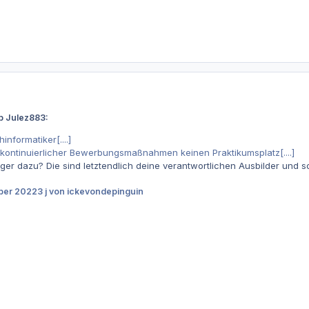
b Julez883:
nformatiker[....]
tz kontinuierlicher Bewerbungsmaßnahmen keinen Praktikumsplatz[....]
er dazu? Die sind letztendlich deine verantwortlichen Ausbilder und som
ber 2022
3 j
von ickevondepinguin