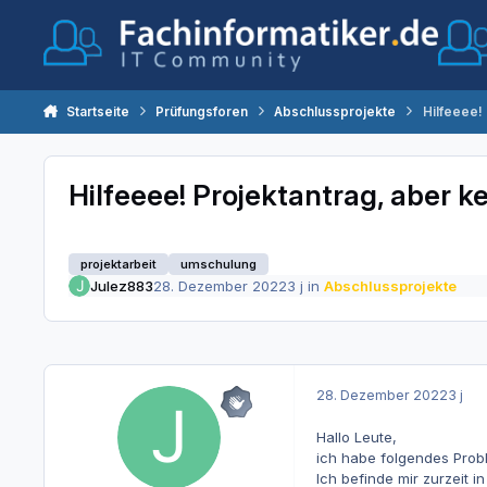
Zum Inhalt springen
Startseite
Prüfungsforen
Abschlussprojekte
Hilfeeee! 
Hilfeeee! Projektantrag, aber k
projektarbeit
umschulung
Julez883
28. Dezember 2022
3 j
in
Abschlussprojekte
28. Dezember 2022
3 j
Hallo Leute,
ich habe folgendes Probl
Ich befinde mir zurzeit