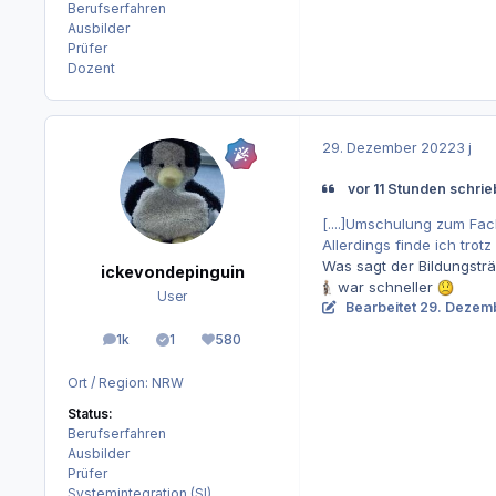
Berufserfahren
Ausbilder
Prüfer
Dozent
29. Dezember 2022
3 j
vor 11 Stunden schrie
[....]Umschulung zum Fachi
Allerdings finde ich tro
Was sagt der Bildungsträg
ickevondepinguin
war schneller
User
Bearbeitet
29. Dezem
1k
1
580
Beiträge
Lösungen
Reputation
Ort / Region:
NRW
Status:
Berufserfahren
Ausbilder
Prüfer
Systemintegration (SI)