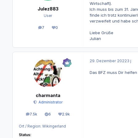
Wirtschaft).
Julez883
Ich muss bis zum 31. Ja
finde ich trotz kontinui
User
verzweifelt und habe sc
7
0
Beiträge
Reputation
Liebe Grüße
Julian
29. Dezember 2022
3 j
Das BFZ muss Dir helfen 
charmanta
Administrator
7.5k
6
2.9k
Beiträge
Lösungen
Reputation
Ort / Region:
Wikingerland
Status: