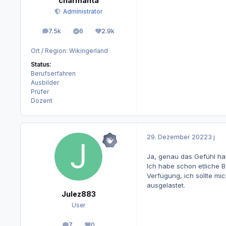
charmanta
Administrator
7.5k
6
2.9k
Beiträge
Lösungen
Reputation
Ort / Region:
Wikingerland
Status:
Berufserfahren
Ausbilder
Prüfer
Dozent
29. Dezember 2022
3 j
Ja, genau das Gefühl ha
Ich habe schon etliche 
Verfügung, ich sollte m
ausgelastet.
Julez883
User
7
0