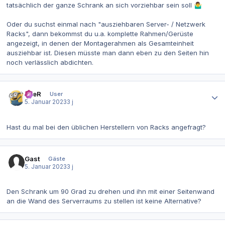
tatsächlich der ganze Schrank an sich vorziehbar sein soll
🤷‍♂️
Oder du suchst einmal nach "ausziehbaren Server- / Netzwerk
Racks", dann bekommst du u.a. komplette Rahmen/Gerüste
angezeigt, in denen der Montagerahmen als Gesamteinheit
ausziehbar ist. Diesen müsste man dann eben zu den Seiten hin
noch verlässlich abdichten.
Autor-Statistiken
eneR
User
5. Januar 2023
3 j
Hast du mal bei den üblichen Herstellern von Racks angefragt?
Gast
Gäste
5. Januar 2023
3 j
Den Schrank um 90 Grad zu drehen und ihn mit einer Seitenwand
an die Wand des Serverraums zu stellen ist keine Alternative?
Autor-Statistiken