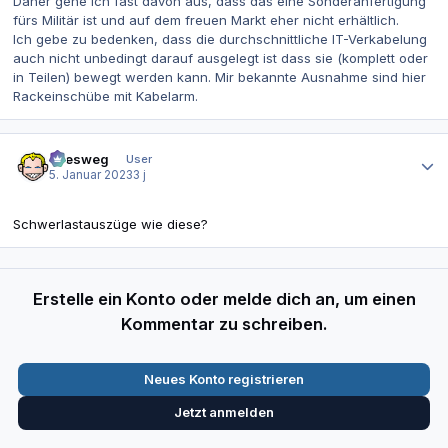
Daher gehe ich fast davon aus, dass das eine Sonderanfertigung
fürs Militär ist und auf dem freuen Markt eher nicht erhältlich.
Ich gebe zu bedenken, dass die durchschnittliche IT-Verkabelung
auch nicht unbedingt darauf ausgelegt ist dass sie (komplett oder
in Teilen) bewegt werden kann. Mir bekannte Ausnahme sind hier
Rackeinschübe mit Kabelarm.
Autor-Statistiken
allesweg
User
5. Januar 2023
3 j
Schwerlastauszüge wie diese?
Erstelle ein Konto oder melde dich an, um einen
Kommentar zu schreiben.
Neues Konto registrieren
Jetzt anmelden