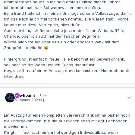
erstmal frohes neues in meinem ersten Beitrag diesen Jahres.
Ich brauch mal euer Schwarmwissen meine süßen.
Beim Bund hatte ich in meinen Unimogs schöne Vollauszüge, damit
ich das Rack auch mal vorziehen konnte... Die waren stabil, vorne
konnte man diese Verriegeln, alles dufte.
Aber meint ihr, ich finde solche jetzt in der freien Wirtschaft? No
Chance, oder ich such mit den falschen Begriffen..
Würde mich freuen über den ein oder anderen Wink mit dem
Zaunpfahl, dankööö
😄
Hintergrund ist einfach: Neue Halle bekommt ein Serverschrank,
soll aber an die Wand und ich Fuchs dachte mir:
Hey, setz ihn auf einen Auszug, dann kommste zur Not auch noch
inten dran.
Autor-Statistiken
mlwhoami
User
5. Januar 2023
3 j
Ein Auszug für einen kompletten Serverschrank ist mir bisher noch
nie untergekommen, nur die Auszugschienen mit ggf. Fachboden
dazwischen.
Klingt mir fast nach einem notwendigen Individualbau, wenn