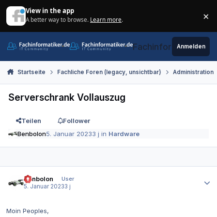
Zum Inhalt springen
View in the app
×
A better way to browse.
Learn more
.
Di
Fachinformatiker.de
Anmelden
Startseite
Fachliche Foren (legacy, unsichtbar)
Administration
Serverschrank Vollauszug
Teilen
Follower
Benbolon
5. Januar 2023
3 j
in
Hardware
Autor-Statistiken
Benbolon
User
5. Januar 2023
3 j
Moin Peoples,