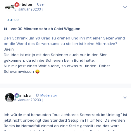
Benbolon
User
5. Januar 2023
3 j
AUTOR
vor 30 Minuten schrieb Chief Wiggum:
Den Schrank um 90 Grad zu drehen und ihn mit einer Seitenwand
an die Wand des Serverraums zu stellen ist keine Alternative?
Jaein.
Die Idee ist mir ja mit den Schienen auch nur in den Sinn
gekommen, da ich die Schienen beim Bund hatte.
Nur mir jetzt einen Wolf suche, so etwas zu finden...Daher
Schwarmwissen
😛
Autor-Statistiken
Maniska
Moderator
5. Januar 2023
3 j
Ich würde mal behaupten "ausziehbares Serverrack im Unimog" ist
jetzt nicht unbedingt das Standard Setup im IT Umfeld. Da werden
Racks im Normalfall einmal an eine Stelle gestellt und das wars.