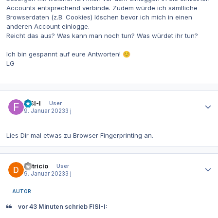
Accounts entsprechend verbinde. Zudem würde ich sämtliche
Browserdaten (z.B. Cookies) löschen bevor ich mich in einen
anderen Account einlogge.
Reicht das aus? Was kann man noch tun? Was würdet ihr tun?
Ich bin gespannt auf eure Antworten!
☺️
LG
Autor-Statistiken
FISI-I
User
9. Januar 2023
3 j
Lies Dir mal etwas zu Browser Fingerprinting an.
Autor-Statistiken
Patricio
User
9. Januar 2023
3 j
AUTOR
vor 43 Minuten schrieb FISI-I: