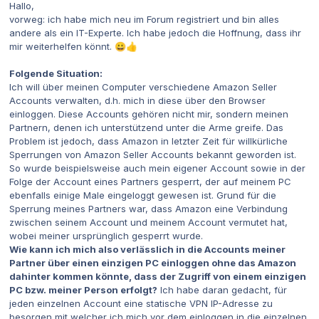
Hallo,
vorweg: ich habe mich neu im Forum registriert und bin alles
andere als ein IT-Experte. Ich habe jedoch die Hoffnung, dass ihr
mir weiterhelfen könnt.
😀
👍
Folgende Situation:
Ich will über meinen Computer verschiedene Amazon Seller
Accounts verwalten, d.h. mich in diese über den Browser
einloggen. Diese Accounts gehören nicht mir, sondern meinen
Partnern, denen ich unterstützend unter die Arme greife. Das
Problem ist jedoch, dass Amazon in letzter Zeit für willkürliche
Sperrungen von Amazon Seller Accounts bekannt geworden ist.
So wurde beispielsweise auch mein eigener Account sowie in der
Folge der Account eines Partners gesperrt, der auf meinem PC
ebenfalls einige Male eingeloggt gewesen ist. Grund für die
Sperrung meines Partners war, dass Amazon eine Verbindung
zwischen seinem Account und meinem Account vermutet hat,
wobei meiner ursprünglich gesperrt wurde.
Wie kann ich mich also verlässlich in die Accounts meiner
Partner über einen einzigen PC einloggen ohne das Amazon
dahinter kommen könnte, dass der Zugriff von einem einzigen
PC bzw. meiner Person erfolgt?
Ich habe daran gedacht, für
jeden einzelnen Account eine statische VPN IP-Adresse zu
besorgen mit welcher ich mich vor dem einloggen in die einzelnen