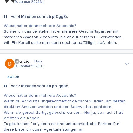
9. Januar 2023
3 j
vor 4 Minuten schrieb pr0gg3r:
Wieso hat er denn mehrere Accounts?
So wie ich das verstehe hat er mehrere Geschäftspartner mit
mehreren Amazon-Accounts, die er auf seinem PC verwenden
will. Ein Kartell sollte man dann doch unauffälliger aufziehen.
Autor-Statistiken
Patricio
User
9. Januar 2023
3 j
AUTOR
vor 7 Minuten schrieb pr0gg3r:
Wieso hat er denn mehrere Accounts?
Wenn du Accounts ungerechtfertigt gelöscht wurden, am besten
direkt an Amazon wenden und den Sachverhalt schildern.
Wenn sie gerechtfertigt gelöscht wurden... Nunja, da macht halt
Amazon die Regeln...
Es gibt keinen "er", denn es sind unterschiedliche Partner. Für
diese biete ich quasi Agenturleistungen an.