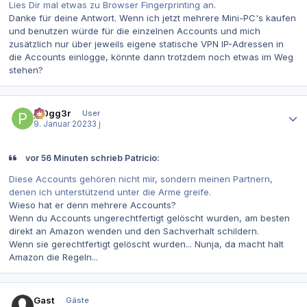
Lies Dir mal etwas zu Browser Fingerprinting an.
Danke für deine Antwort. Wenn ich jetzt mehrere Mini-PC's kaufen
und benutzen würde für die einzelnen Accounts und mich
zusätzlich nur über jeweils eigene statische VPN IP-Adressen in
die Accounts einlogge, könnte dann trotzdem noch etwas im Weg
stehen?
Autor-Statistiken
pr0gg3r
User
9. Januar 2023
3 j
vor 56 Minuten schrieb Patricio:
Diese Accounts gehören nicht mir, sondern meinen Partnern,
denen ich unterstützend unter die Arme greife.
Wieso hat er denn mehrere Accounts?
Wenn du Accounts ungerechtfertigt gelöscht wurden, am besten
direkt an Amazon wenden und den Sachverhalt schildern.
Wenn sie gerechtfertigt gelöscht wurden... Nunja, da macht halt
Amazon die Regeln...
Gast
Gäste