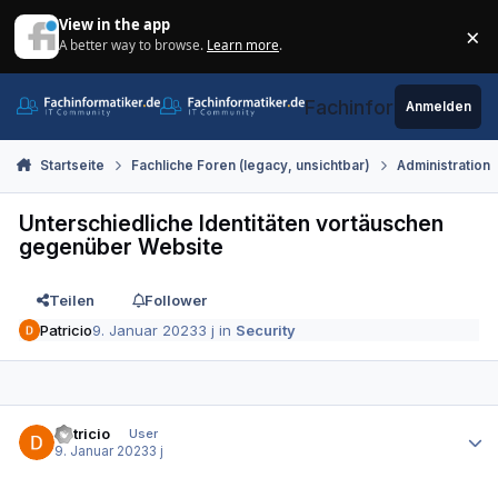
Zum Inhalt springen
View in the app
×
A better way to browse.
Learn more
.
Di
Fachinformatiker.de
Anmelden
Startseite
Fachliche Foren (legacy, unsichtbar)
Administration
Unterschiedliche Identitäten vortäuschen
gegenüber Website
Teilen
Follower
Patricio
9. Januar 2023
3 j
in
Security
Autor-Statistiken
Patricio
User
9. Januar 2023
3 j