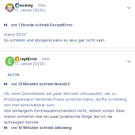
Autor-Statistiken
allesweg
User
17. Januar 2023
3 j
vor 1 Stunde schrieb ExceptError:
Stand 10/22
So schlimm und dringend kann es also gar nicht sein.
Autor-Statistiken
ExceptError
User
17. Januar 2023
3 j
AUTOR
vor 13 Minuten schrieb tkreutz2:
Ob, beim Dienstleister ein paar Wochen mitzulaufen, die zu
Prüfungsbeginn fehlende Praxis ersetzen kann, dürfte schwierig
von hier einschätzbar sein.
Voll umfänglich höchstwahrscheinlich nicht, stimmt schon. Aber
wären immerhin mal ein paar praktische Dinge die ich da
aufsaugen könnte.
vor 10 Minuten schrieb allesweg: