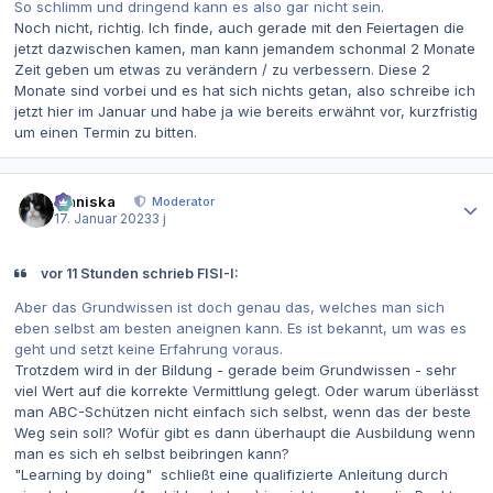
So schlimm und dringend kann es also gar nicht sein.
Noch nicht, richtig. Ich finde, auch gerade mit den Feiertagen die
jetzt dazwischen kamen, man kann jemandem schonmal 2 Monate
Zeit geben um etwas zu verändern / zu verbessern. Diese 2
Monate sind vorbei und es hat sich nichts getan, also schreibe ich
jetzt hier im Januar und habe ja wie bereits erwähnt vor, kurzfristig
um einen Termin zu bitten.
Autor-Statistiken
Maniska
Moderator
17. Januar 2023
3 j
vor 11 Stunden schrieb FISI-I:
Aber das Grundwissen ist doch genau das, welches man sich
eben selbst am besten aneignen kann. Es ist bekannt, um was es
geht und setzt keine Erfahrung voraus.
Trotzdem wird in der Bildung - gerade beim Grundwissen - sehr
viel Wert auf die korrekte Vermittlung gelegt. Oder warum überlässt
man ABC-Schützen nicht einfach sich selbst, wenn das der beste
Weg sein soll? Wofür gibt es dann überhaupt die Ausbildung wenn
man es sich eh selbst beibringen kann?
"Learning by doing" schließt eine qualifizierte Anleitung durch