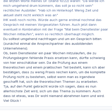
die letzten Worte meines GF (Stand 10/22) waren: "Da werde ich
mich umgehend drum kümmern, das soll ja so nicht sein"
rechtlicher Ausbilder: "Hab ich im Hinterkopf. Wenig Zeit und
aktuell steht nicht wirklich was an"
IHK weiß noch nichts. Würde auch gerne erstmal nochmal das
Gespräch mit meinen Vorgesetzten führen. Auch jetzt dann
eventuell in Kombination mit der Frage "Mal beim Dienstleister paar
Wochen mitlaufen", wenn so rechtlich überhaupt möglich.
Du solltest umgehend nachfragen und um ein Gespräch bitten
(zunächst einmal die Ansprechpartner des ausbildenden
Unternehmens).
Ob, beim Dienstleister ein paar Wochen mitzulaufen, die zu
Prüfungsbeginn fehlende Praxis ersetzen kann, dürfte schwierig
von hier einschätzbar sein. Da die Prüfung aus einem
theoretischen und einem praktischen Teil besteht, kann ich aber
bestätigen, dass zu wenig Praxis reichen kann, um die komplette
Prüfung nicht zu bestehen, selbst wenn man es irgendwie
geschafft hat, sich die theoretischen Themen zu erarbeiten.
Tja, auf den Punkt gebracht würde ich sagen, dass es nun
allerhöchste Zeit wird, sich um das Thema zu kümmern. Auch
dass ist etwas, was Dir wohl niemand abnehmen kann und wird.
Viel Glück !