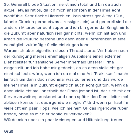
So. Generell blöde Situation, nervt mich total und bin da auch
aktuell etwas ratlos, da ich mich ansonsten in der Firma echt
wohlfühle. Sehr flache Hierarchien, kein stressiger Alltag (Gut ,
könnte für mich gerne etwas stressiger sein) und generell sind die
anderen Mitarbeiter echt super und ich bin gerne da. Bringt mir für
die Zukunft aber natürlich rein gar nichts, wenn ich mit ach und
Krach die Prüfung bestehe und dann aber 0 Referenzen in eine
womöglich zukünftige Stelle einbringen kann.
Warum ich aber eigentlich diesen Thread starte: Wir haben nach
der Kündigung meines ehemaligen Ausbilders einen externen
Dienstleister für sämtliche Server innerhalb unserer Firma
eingestellt und ich habe mir gedacht, ob es denn vielleicht gar
nicht schlecht wäre, wenn ich da mal eine Art "Praktikum" mache.
Einfach um dann doch nochmal was zu lernen und das würde
meiner Firma ja in Zukunft eigentlich auch echt gut tun, wenn da
dann vielleicht mal innerhalb der Firma jemand ist, der sich mit der
Serververwaltung auskennt und dann später den Dienstleiter mal
ablösen könnte. Ist das irgendwie möglich? Und wenn ja, habt ihr
vielleicht ein paar Tipps, wie ich meinem GF das irgendwie rüber
bringe, ohne es mir hier richtig zu verkacken?
Würde mich über ein paar Meinungen und Hilfestellung freuen.
Gruß,