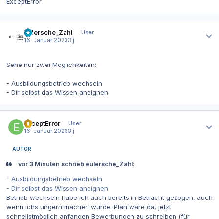
ExceptError
Autor-Statistiken
eulersche_Zahl
User
16. Januar 2023
3 j
Sehe nur zwei Möglichkeiten:
- Ausbildungsbetrieb wechseln
- Dir selbst das Wissen aneignen
Autor-Statistiken
ExceptError
User
16. Januar 2023
3 j
AUTOR
vor 3 Minuten schrieb eulersche_Zahl:
- Ausbildungsbetrieb wechseln
- Dir selbst das Wissen aneignen
Betrieb wechseln habe ich auch bereits in Betracht gezogen, auch
wenn ichs ungern machen würde. Plan wäre da, jetzt
schnellstmöglich anfangen Bewerbungen zu schreiben (für