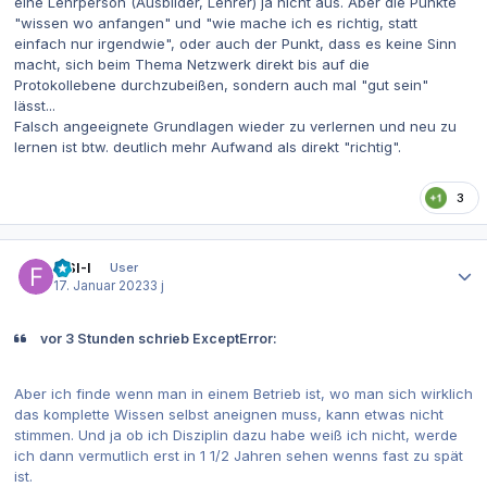
eine Lehrperson (Ausbilder, Lehrer) ja nicht aus. Aber die Punkte
"wissen wo anfangen" und "wie mache ich es richtig, statt
einfach nur irgendwie", oder auch der Punkt, dass es keine Sinn
macht, sich beim Thema Netzwerk direkt bis auf die
Protokollebene durchzubeißen, sondern auch mal "gut sein"
lässt...
Falsch angeeignete Grundlagen wieder zu verlernen und neu zu
lernen ist btw. deutlich mehr Aufwand als direkt "richtig".
3
Autor-Statistiken
FISI-I
User
17. Januar 2023
3 j
vor 3 Stunden schrieb ExceptError:
Aber ich finde wenn man in einem Betrieb ist, wo man sich wirklich
das komplette Wissen selbst aneignen muss, kann etwas nicht
stimmen. Und ja ob ich Disziplin dazu habe weiß ich nicht, werde
ich dann vermutlich erst in 1 1/2 Jahren sehen wenns fast zu spät
ist.