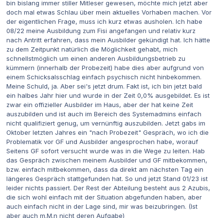
bin bislang immer stiller Mitleser gewesen, möchte mich jetzt aber
doch mal etwas Schlau über mein aktuelles Vorhaben machen. Vor
der eigentlichen Frage, muss ich kurz etwas ausholen. Ich habe
08/22 meine Ausbildung zum Fisi angefangen und relativ kurz
nach Antritt erfahren, dass mein Ausbilder gekündigt hat. Ich hätte
zu dem Zeitpunkt natürlich die Möglichkeit gehabt, mich
schnellstmöglich um einen anderen Ausbildungsbetrieb zu
kümmern (innerhalb der Probezeit) habe dies aber aufgrund von
einem Schicksalsschlag einfach psychisch nicht hinbekommen.
Meine Schuld, ja. Aber sei's jetzt drum. Fakt ist, ich bin jetzt bald
ein halbes Jahr hier und wurde in der Zeit 0,0% ausgebildet. Es ist
zwar ein offizieller Ausbilder im Haus, aber der hat keine Zeit
auszubilden und ist auch im Bereich des Systemadmins einfach
nicht qualifiziert genug, um vernünftig auszubilden. Jetzt gabs im
Oktober letzten Jahres ein "nach Probezeit" Gespräch, wo ich die
Problematik vor GF und Ausbilder angesprochen habe, worauf
Seitens GF sofort versucht wurde was in die Wege zu leiten. Hab
das Gespräch zwischen meinem Ausbilder und GF mitbekommen,
bzw. einfach mitbekommen, dass da direkt am nächsten Tag ein
längeres Gespräch stattgefunden hat. So und jetzt Stand 01/23 ist
leider nichts passiert. Der Rest der Abteilung besteht aus 2 Azubis,
die sich wohl einfach mit der Situation abgefunden haben, aber
auch einfach nicht in der Lage sind, mir was beizubringen. (Ist
aber auch m.M.n nicht deren Aufgabe)