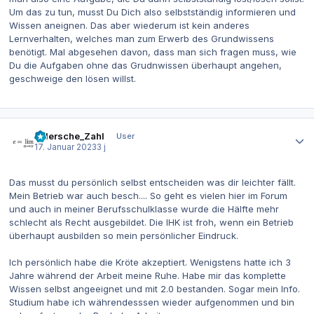
Um das zu tun, musst Du Dich also selbstständig informieren und
Wissen aneignen. Das aber wiederum ist kein anderes
Lernverhalten, welches man zum Erwerb des Grundwissens
benötigt. Mal abgesehen davon, dass man sich fragen muss, wie
Du die Aufgaben ohne das Grudnwissen überhaupt angehen,
geschweige den lösen willst.
Autor-Statistiken
eulersche_Zahl
User
17. Januar 2023
3 j
Das musst du persönlich selbst entscheiden was dir leichter fällt.
Mein Betrieb war auch besch.... So geht es vielen hier im Forum
und auch in meiner Berufsschulklasse wurde die Hälfte mehr
schlecht als Recht ausgebildet. Die IHK ist froh, wenn ein Betrieb
überhaupt ausbilden so mein persönlicher Eindruck.
Ich persönlich habe die Kröte akzeptiert. Wenigstens hatte ich 3
Jahre während der Arbeit meine Ruhe. Habe mir das komplette
Wissen selbst angeeignet und mit 2.0 bestanden. Sogar mein Info.
Studium habe ich währendesssen wieder aufgenommen und bin