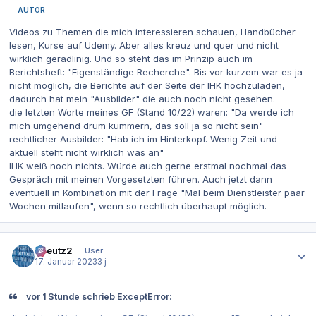
AUTOR
Videos zu Themen die mich interessieren schauen, Handbücher
lesen, Kurse auf Udemy. Aber alles kreuz und quer und nicht
wirklich geradlinig. Und so steht das im Prinzip auch im
Berichtsheft: "Eigenständige Recherche". Bis vor kurzem war es ja
nicht möglich, die Berichte auf der Seite der IHK hochzuladen,
dadurch hat mein "Ausbilder" die auch noch nicht gesehen.
die letzten Worte meines GF (Stand 10/22) waren: "Da werde ich
mich umgehend drum kümmern, das soll ja so nicht sein"
rechtlicher Ausbilder: "Hab ich im Hinterkopf. Wenig Zeit und
aktuell steht nicht wirklich was an"
IHK weiß noch nichts. Würde auch gerne erstmal nochmal das
Gespräch mit meinen Vorgesetzten führen. Auch jetzt dann
eventuell in Kombination mit der Frage "Mal beim Dienstleister paar
Wochen mitlaufen", wenn so rechtlich überhaupt möglich.
Autor-Statistiken
tkreutz2
User
17. Januar 2023
3 j
vor 1 Stunde schrieb ExceptError: