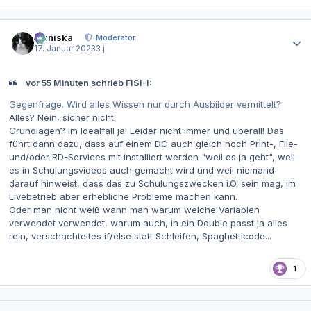
Autor-Statistiken
Maniska
Moderator
17. Januar 2023
3 j
vor 55 Minuten schrieb FISI-I:
Gegenfrage. Wird alles Wissen nur durch Ausbilder vermittelt?
Alles? Nein, sicher nicht.
Grundlagen? Im Idealfall ja! Leider nicht immer und überall! Das
führt dann dazu, dass auf einem DC auch gleich noch Print-, File-
und/oder RD-Services mit installiert werden "weil es ja geht", weil
es in Schulungsvideos auch gemacht wird und weil niemand
darauf hinweist, dass das zu Schulungszwecken i.O. sein mag, im
Livebetrieb aber erhebliche Probleme machen kann.
Oder man nicht weiß wann man warum welche Variablen
verwendet verwendet, warum auch, in ein Double passt ja alles
rein, verschachteltes if/else statt Schleifen, Spaghetticode...
1