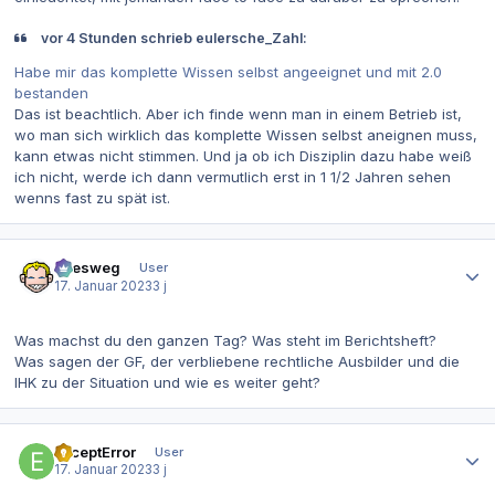
vor 4 Stunden schrieb eulersche_Zahl:
Habe mir das komplette Wissen selbst angeeignet und mit 2.0
bestanden
Das ist beachtlich. Aber ich finde wenn man in einem Betrieb ist,
wo man sich wirklich das komplette Wissen selbst aneignen muss,
kann etwas nicht stimmen. Und ja ob ich Disziplin dazu habe weiß
ich nicht, werde ich dann vermutlich erst in 1 1/2 Jahren sehen
wenns fast zu spät ist.
Autor-Statistiken
allesweg
User
17. Januar 2023
3 j
Was machst du den ganzen Tag? Was steht im Berichtsheft?
Was sagen der GF, der verbliebene rechtliche Ausbilder und die
IHK zu der Situation und wie es weiter geht?
Autor-Statistiken
ExceptError
User
17. Januar 2023
3 j