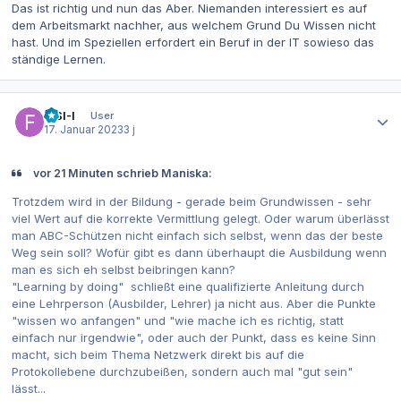
Das ist richtig und nun das Aber. Niemanden interessiert es auf
dem Arbeitsmarkt nachher, aus welchem Grund Du Wissen nicht
hast. Und im Speziellen erfordert ein Beruf in der IT sowieso das
ständige Lernen.
Autor-Statistiken
FISI-I
User
17. Januar 2023
3 j
vor 21 Minuten schrieb Maniska:
Trotzdem wird in der Bildung - gerade beim Grundwissen - sehr
viel Wert auf die korrekte Vermittlung gelegt. Oder warum überlässt
man ABC-Schützen nicht einfach sich selbst, wenn das der beste
Weg sein soll? Wofür gibt es dann überhaupt die Ausbildung wenn
man es sich eh selbst beibringen kann?
"Learning by doing" schließt eine qualifizierte Anleitung durch
eine Lehrperson (Ausbilder, Lehrer) ja nicht aus. Aber die Punkte
"wissen wo anfangen" und "wie mache ich es richtig, statt
einfach nur irgendwie", oder auch der Punkt, dass es keine Sinn
macht, sich beim Thema Netzwerk direkt bis auf die
Protokollebene durchzubeißen, sondern auch mal "gut sein"
lässt...