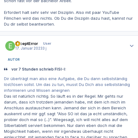
schon fast vor der Bachelor Arbeit.
Erfordert halt sehr sehr viel Disziplin. Also mit paar YouTube
Filmchen wird das nichts. Ob Du die Diszipln dazu hast, kannst nur
Du dir selbst beantworten.
Autor-Statistiken
ExceptError
User
17. Januar 2023
3 j
AUTOR
vor 7 Stunden schrieb FISI-I:
Dir überträgt man also eine Aufgabe, die Du dann selbstständig
löst/lösen sollst. Um das zu tun, musst Du Dich also selbstständig
informieren und Wissen aneignen
Das ist natürlich richtig. So läuft es in der Regel. Mir gehts nur
darum, dass ich trotzdem jemanden habe, mit dem ich mich im
Anschluss austauschen kann. Jemand der sich in dem Bereich
auskennt und mir ggf. sagt "Also SO ist das ja echt umständlich,
probier doch mal so (...)". Wiegesagt, ich will nicht alles auf dem
Silbertablett serviert bekommen. Nur dann eben doch mal die
Möglichkeit haben, wenn mir irgendwas überhaupt nicht
einleuchtet, mit jemanden face to face zu darüber zu sprechen.