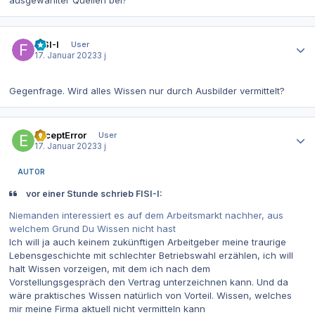
ausgewählter Quellen bei?
Autor-Statistiken
FISI-I
User
17. Januar 2023
3 j
Gegenfrage. Wird alles Wissen nur durch Ausbilder vermittelt?
Autor-Statistiken
ExceptError
User
17. Januar 2023
3 j
AUTOR
vor einer Stunde schrieb FISI-I:
Niemanden interessiert es auf dem Arbeitsmarkt nachher, aus
welchem Grund Du Wissen nicht hast
Ich will ja auch keinem zukünftigen Arbeitgeber meine traurige
Lebensgeschichte mit schlechter Betriebswahl erzählen, ich will
halt Wissen vorzeigen, mit dem ich nach dem
Vorstellungsgespräch den Vertrag unterzeichnen kann. Und da
wäre praktisches Wissen natürlich von Vorteil. Wissen, welches
mir meine Firma aktuell nicht vermitteln kann