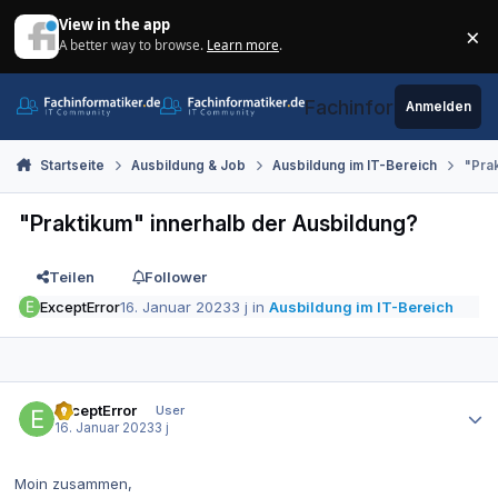
Zum Inhalt springen
View in the app
×
A better way to browse.
Learn more
.
Di
Fachinformatiker.de
Anmelden
Startseite
Ausbildung & Job
Ausbildung im IT-Bereich
"Pra
"Praktikum" innerhalb der Ausbildung?
Teilen
Follower
ExceptError
16. Januar 2023
3 j
in
Ausbildung im IT-Bereich
Autor-Statistiken
ExceptError
User
16. Januar 2023
3 j
Moin zusammen,