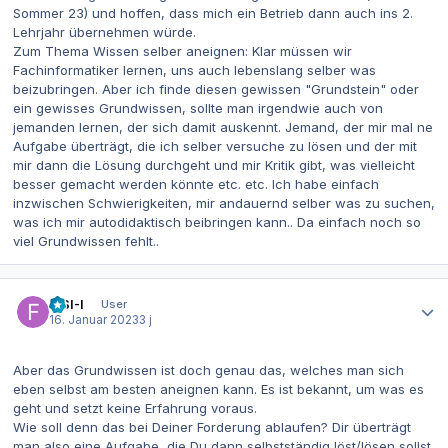
Sommer 23) und hoffen, dass mich ein Betrieb dann auch ins 2.
Lehrjahr übernehmen würde.
Zum Thema Wissen selber aneignen: Klar müssen wir
Fachinformatiker lernen, uns auch lebenslang selber was
beizubringen. Aber ich finde diesen gewissen "Grundstein" oder
ein gewisses Grundwissen, sollte man irgendwie auch von
jemanden lernen, der sich damit auskennt. Jemand, der mir mal ne
Aufgabe überträgt, die ich selber versuche zu lösen und der mit
mir dann die Lösung durchgeht und mir Kritik gibt, was vielleicht
besser gemacht werden könnte etc. etc. Ich habe einfach
inzwischen Schwierigkeiten, mir andauernd selber was zu suchen,
was ich mir autodidaktisch beibringen kann.. Da einfach noch so
viel Grundwissen fehlt..
Autor-Statistiken
FISI-I
User
16. Januar 2023
3 j
Aber das Grundwissen ist doch genau das, welches man sich
eben selbst am besten aneignen kann. Es ist bekannt, um was es
geht und setzt keine Erfahrung voraus.
Wie soll denn das bei Deiner Forderung ablaufen? Dir überträgt
man also eine Aufgabe, die Du dann selbstständig löst/lösen sollst.