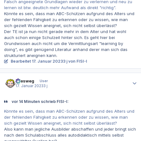
Falsch angeeignete Grundlagen wieder zu verlernen und neu zu
lernen ist btw. deutlich mehr Aufwand als direkt "richtig".
Könnte es sein, dass man ABC-Schützen aufgrund des Alters und
der fehlenden Fähigkeit zu erkennen oder zu wissen, wie man
sich gezielt Wissen aneignet, sich nicht selbst überlässt?
Der TE ist ja nun nicht gerade mehr in dem Alter und hat wohl
auch schon einige Schulzeit hinter sich. Es geht hier bei
Grundwissen auch nicht um die Vermittlungsart "learning by
doing", es gibt genügend Literatur anhand derer man sich das
strukturiert aneignen kann.
Bearbeitet
17. Januar 2023
3 j
von FISI-I
Autor-Statistiken
allesweg
User
17. Januar 2023
3 j
vor 14 Minuten schrieb FISI-I:
Könnte es sein, dass man ABC-Schützen aufgrund des Alters und
der fehlenden Fähigkeit zu erkennen oder zu wissen, wie man
sich gezielt Wissen aneignet, sich nicht selbst überlässt?
Also kann man jegliche Ausbilder abschaffen und jeder bringt sich
nach dem Schulabschluss alles autodidaktisch mittels selbst