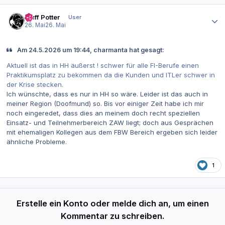
Autor-Statistiken
Muff Potter
User
26. Mai
26. Mai
Am 24.5.2026 um 19:44, charmanta hat gesagt:
Aktuell ist das in HH äußerst ! schwer für alle FI-Berufe einen
Praktikumsplatz zu bekommen da die Kunden und ITLer schwer in
der Krise stecken.
Ich wünschte, dass es nur in HH so wäre. Leider ist das auch in
meiner Region (Doofmund) so. Bis vor einiger Zeit habe ich mir
noch eingeredet, dass dies an meinem doch recht speziellen
Einsatz- und Teilnehmerbereich ZAW liegt; doch aus Gesprächen
mit ehemaligen Kollegen aus dem FBW Bereich ergeben sich leider
ähnliche Probleme.
1
Erstelle ein Konto oder melde dich an, um einen
Kommentar zu schreiben.