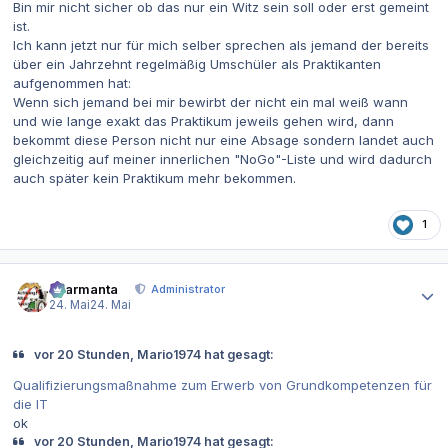
Bin mir nicht sicher ob das nur ein Witz sein soll oder erst gemeint
ist.
Ich kann jetzt nur für mich selber sprechen als jemand der bereits
über ein Jahrzehnt regelmäßig Umschüler als Praktikanten
aufgenommen hat:
Wenn sich jemand bei mir bewirbt der nicht ein mal weiß wann
und wie lange exakt das Praktikum jeweils gehen wird, dann
bekommt diese Person nicht nur eine Absage sondern landet auch
gleichzeitig auf meiner innerlichen "NoGo"-Liste und wird dadurch
auch später kein Praktikum mehr bekommen.
1
Autor-Statistiken
charmanta
Administrator
24. Mai
24. Mai
vor 20 Stunden, Mario1974 hat gesagt:
Qualifizierungsmaßnahme zum Erwerb von Grundkompetenzen
für
die IT
ok
vor 20 Stunden, Mario1974 hat gesagt: