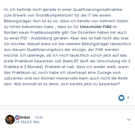
Hi, ich befinde mich gerade in einer
Qualifizierungsmaßnahme
zum Erwerb von Grundkompetenzen
für die IT bei einem
Bildungsträger. Nun ist es so, dass ich bereits von mehrern Seiten
zu hören bekommen habe , dass es für
Umschüler FIAE
im
Norden kaum Praktikumspläte gibt. Die Dozenten haben mir auch
zu einer FISI - Ausbildung geraten. Aber das ist halt nicht das was
ich möchte. Aktuell wäre ich bei meinem Bildungsträger tatsächlich
aus diesem Qualifizierungskurs der einzige, der FIAE werden
möchte. Ich überlege, ob ich mich tasächlich schon jetzt auf das
erste Praktikum bewerben soll (beim BT läuft die Umschulung mit 2
Praktika à 3 Monate). Problem ist halt, dass ich weder weiß, wann
das Praktikum ist, noch habe ich überhaupt eine Zusage vom
Jobcenter und von Können meinerseits kann auch nicht die Rede
sein. Wie sinnvoll ist es denn, sich bereits jetzt zu bewerben?
1
Autor-Statistiken
Sullidor
User
24. Mai
24. Mai