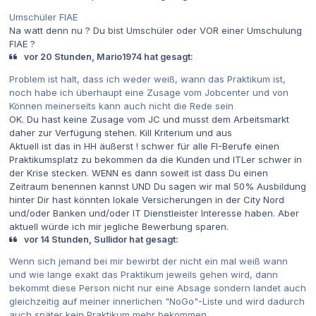
Umschüler FIAE
Na watt denn nu ? Du bist Umschüler oder VOR einer Umschulung
FIAE ?
vor 20 Stunden, Mario1974 hat gesagt:
Problem ist halt, dass ich weder weiß, wann das Praktikum ist,
noch habe ich überhaupt eine Zusage vom Jobcenter und von
Können meinerseits kann auch nicht die Rede sein
OK. Du hast keine Zusage vom JC und musst dem Arbeitsmarkt
daher zur Verfügung stehen. Kill Kriterium und aus
Aktuell ist das in HH äußerst ! schwer für alle FI-Berufe einen
Praktikumsplatz zu bekommen da die Kunden und ITLer schwer in
der Krise stecken. WENN es dann soweit ist dass Du einen
Zeitraum benennen kannst UND Du sagen wir mal 50% Ausbildung
hinter Dir hast könnten lokale Versicherungen in der City Nord
und/oder Banken und/oder IT Dienstleister Interesse haben. Aber
aktuell würde ich mir jegliche Bewerbung sparen.
vor 14 Stunden, Sullidor hat gesagt:
Wenn sich jemand bei mir bewirbt der nicht ein mal weiß wann
und wie lange exakt das Praktikum jeweils gehen wird, dann
bekommt diese Person nicht nur eine Absage sondern landet auch
gleichzeitig auf meiner innerlichen "NoGo"-Liste und wird dadurch
auch später kein Praktikum mehr bekommen.