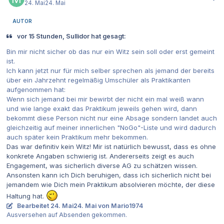
24. Mai
24. Mai
AUTOR
vor 15 Stunden, Sullidor hat gesagt:
Bin mir nicht sicher ob das nur ein Witz sein soll oder erst gemeint
ist.
Ich kann jetzt nur für mich selber sprechen als jemand der bereits
über ein Jahrzehnt regelmäßig Umschüler als Praktikanten
aufgenommen hat:
Wenn sich jemand bei mir bewirbt der nicht ein mal weiß wann
und wie lange exakt das Praktikum jeweils gehen wird, dann
bekommt diese Person nicht nur eine Absage sondern landet auch
gleichzeitig auf meiner innerlichen "NoGo"-Liste und wird dadurch
auch später kein Praktikum mehr bekommen.
Das war definitiv kein Witz! Mir ist natürlich bewusst, dass es ohne
konkrete Angaben schwierig ist. Andererseits zeigt es auch
Engagement, was sicherlich diverse AG zu schätzen wissen.
Ansonsten kann ich Dich beruhigen, dass ich sicherlich nicht bei
jemandem wie Dich mein Praktikum absolvieren möchte, der diese
Haltung hat.
Bearbeitet
24. Mai
24. Mai
von Mario1974
Ausversehen auf Absenden gekommen.