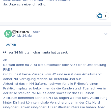
Jo. Unterschreibe ich völlig.
1
Autor-Statistiken
Mario1974
User
24. Mai
24. Mai
AUTOR
vor 34 Minuten, charmanta hat gesagt:
ok
Na watt denn nu ? Du bist Umschüler oder VOR einer Umschulung
FIAE ?
OK. Du hast keine Zusage vom JC und musst dem Arbeitsmarkt
daher zur Verfügung stehen. Kill Kriterium und aus
Aktuell ist das in HH äußerst ! schwer für alle FI-Berufe einen
Praktikumsplatz zu bekommen da die Kunden und ITLer schwer in
der Krise stecken. WENN es dann soweit ist dass Du einen
Zeitraum benennen kannst UND Du sagen wir mal 50% Ausbildung
hinter Dir hast könnten lokale Versicherungen in der City Nord
und/oder Banken und/oder IT Dienstleister Interesse haben. Aber