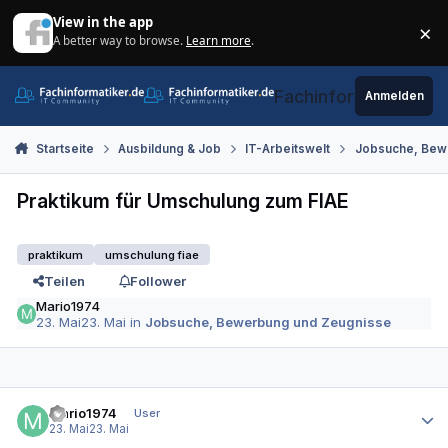
Zum Inhalt springen
View in the app
×
A better way to browse.
Learn more
.
Di
Fachinformatiker.de
Anmelden
Startseite
Ausbildung & Job
IT-Arbeitswelt
Jobsuche, Bew
Praktikum für Umschulung zum FIAE
praktikum
umschulung fiae
Teilen
Follower
Mario1974
23. Mai
23. Mai
in
Jobsuche, Bewerbung und Zeugnisse
Autor-Statistiken
Mario1974
User
23. Mai
23. Mai