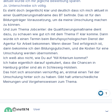
aktuell würde ich mir jegliche Bewerbung sparen.
Jo. Unterschreibe ich völlig.
Es steht doch (eigentlich) klar und deutlich dass ich mich aktuell in
einer Qualifizierungsmaßname des BT befinde. Das ist für den
Bildungsträger Voraussetzung, um da meine Umschulung machen
zu können.
Und zum Thema Jobcenter: die Qualifizierungsmaßname dient
dazu, zu schauen wie gut ich mit dem Thema IT klar komme. Dann
würde ich einen Termin beim Berufspsychologischen Dienst der
Agentur für Arbeit bekommen. Wenn dieser Test erfolgreich ist,
dann bekomme ich den Bildungsgutschein, und die Kosten für eine
Umschulung werden übernommen.
Ich weiß also nicht, wie Du auf "Kill Kriterium kommst?
Ich habe eigentlich darauf spekuliert, dass die Chancen in
Hamburg größer sind als in Schleswig-Holstein.
Das hört sich ansonsten vernünftig an, erstmal einen Teil der
Umschulung hinter sich zu haben. Gibt halt unterschiedliche
Meinungen und Vorgehensweisen zum Thema.
1
Autor-Statistiken
Mario1974
User