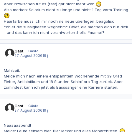
Aber inzwischen tut es (fast) gar nicht mehr weh
Also merken: Solarium nicht zu lange und nicht 1 Tag vorm Training
Haarfarbe muss ich mir noch ne neue überlegen :beagolisc
*chief die süssigkeiten wegnehm* Chief, die machen dich nur dick
- und das kann ich nicht verantworten :hells: *mampf*
Gast
Gäste
27. August 2006
19 j
Mahlzeit.
Melde mich nach einem entspanntem Wochenende mit 39 Grad
Fieber, Antibiotikum und 18 Stunden Schlaf pro Tag zurück. Aber
zumindest kann ich jetzt als Basssänger eine Karriere starten.
Gast
Gäste
27. August 2006
19 j
Naaaaaabend!
Melde: Leute seltsam hier, Bier lecker und alles Monarchisten.