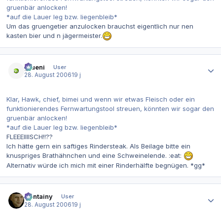
gruenbär anlocken!
*auf die Lauer leg bzw. liegenbleib*
Um das gruengetier anzulocken brauchst eigentlich nur nen
kasten bier und n jägermeister.
Autor-Statistiken
grueni
User
28. August 2006
19 j
Klar, Hawk, chief, bimei und wenn wir etwas Fleisch oder ein
funktionierendes Fernwartungstool streuen, könnten wir sogar den
gruenbär anlocken!
*auf die Lauer leg bzw. liegenbleib*
FLEEEIIIISCH!!??
Ich hätte gern ein saftiges Rindersteak. Als Beilage bitte ein
knuspriges Brathähnchen und eine Schweinelende. :eat:
Alternativ würde ich mich mit einer Rinderhälfte begnügen. *gg*
Autor-Statistiken
Containy
User
28. August 2006
19 j