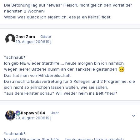
Die Betonung lag auf "etwas" Fleisch, nicht gleich den Vorrat der
nächsten 2 Wochen!
Wobei was quack ich eigentlich, ess ja eh keins! :floet:
Gast Zora
Gäste
29. August 2006
19 j
*schnaub*
Ich geb NIE wieder Starthilfe..... heute morgen bin ich nämlich
wegen leerer Batterie dumm an der Tankstelle gestanden
Das hat man von Hilfsbereitschaft.
Dazu noch Urlaubsvertretung für 3 Kollegen und 2 Programme, die
sich nicht so einrichten lassen wollen, wie sie sollen.
*aus dem Fenster schau* Will wieder heim ins Bett *heul*
Autor-Statistiken
Hellspawn304
User
29. August 2006
19 j
*schnaub*
Ich geb NIE wieder Starthilfe..... heute morgen bin ich nämlich