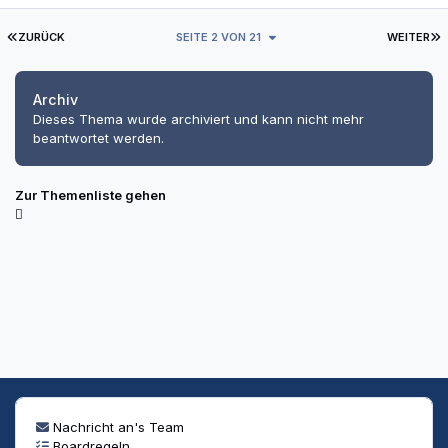
ERSTE SEITE
L
ZURÜCK
SEITE 2 VON 21
WEITER
Archiv
Dieses Thema wurde archiviert und kann nicht mehr
beantwortet werden.
Zur Themenliste gehen
Nachricht an's Team
Boardregeln