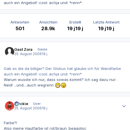
auch ein Angebot! :cool: achja und: *renn*
Antworten
Ansichten
Erstellt
Letzte Antwort
501
28.9k
19 j
19 j
19 j
19 j
Gast Zora
Gäste
25. August 2006
19 j
Gab es die da billiger? Der Globus hat glaube ich für Wandfarbe
auch ein Angebot! :cool: achja und: *renn*
Warum wusste ich nur, dass sowas kommt? Ich sag dazu nur:
Neid! ...und....auch wegrenn
Autor-Statistiken
chickie
User
25. August 2006
19 j
Farbe?!
Also meine Hautfarbe ist rot/braun :beagolisc