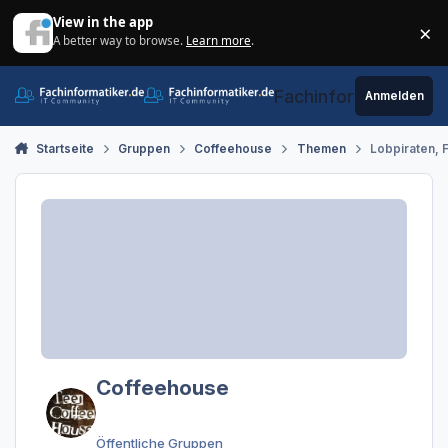
Zum Inhalt springen
View in the app
×
A better way to browse.
Learn more
.
Di
Fachinformatiker.de
Anmelden
Startseite
Gruppen
Coffeehouse
Themen
Lobpiraten, 
Coffeehouse
Öffentliche Gruppen