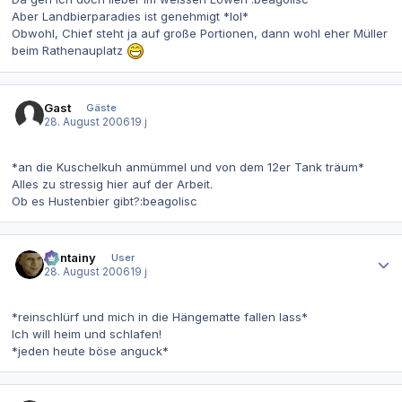
Aber Landbierparadies ist genehmigt *lol*
Obwohl, Chief steht ja auf große Portionen, dann wohl eher Müller
beim Rathenauplatz
Gast
Gäste
28. August 2006
19 j
*an die Kuschelkuh anmümmel und von dem 12er Tank träum*
Alles zu stressig hier auf der Arbeit.
Ob es Hustenbier gibt?:beagolisc
Autor-Statistiken
Containy
User
28. August 2006
19 j
*reinschlürf und mich in die Hängematte fallen lass*
Ich will heim und schlafen!
*jeden heute böse anguck*