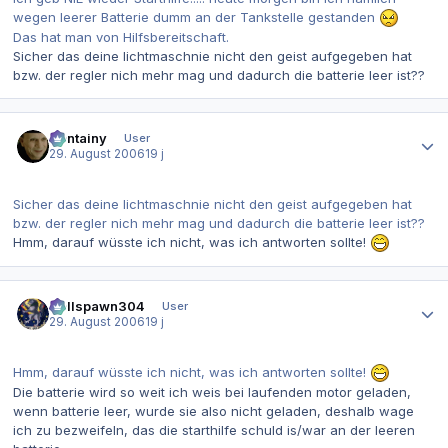
wegen leerer Batterie dumm an der Tankstelle gestanden
Das hat man von Hilfsbereitschaft.
Sicher das deine lichtmaschnie nicht den geist aufgegeben hat
bzw. der regler nich mehr mag und dadurch die batterie leer ist??
Autor-Statistiken
Containy
User
29. August 2006
19 j
Sicher das deine lichtmaschnie nicht den geist aufgegeben hat
bzw. der regler nich mehr mag und dadurch die batterie leer ist??
Hmm, darauf wüsste ich nicht, was ich antworten sollte!
Autor-Statistiken
Hellspawn304
User
29. August 2006
19 j
Hmm, darauf wüsste ich nicht, was ich antworten sollte!
Die batterie wird so weit ich weis bei laufenden motor geladen,
wenn batterie leer, wurde sie also nicht geladen, deshalb wage
ich zu bezweifeln, das die starthilfe schuld is/war an der leeren