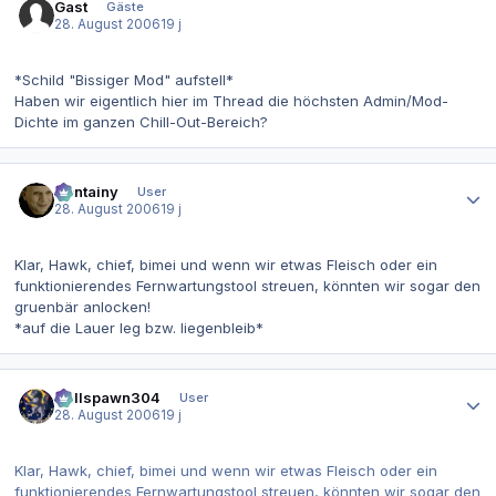
Gast
Gäste
28. August 2006
19 j
*Schild "Bissiger Mod" aufstell*
Haben wir eigentlich hier im Thread die höchsten Admin/Mod-
Dichte im ganzen Chill-Out-Bereich?
Autor-Statistiken
Containy
User
28. August 2006
19 j
Klar, Hawk, chief, bimei und wenn wir etwas Fleisch oder ein
funktionierendes Fernwartungstool streuen, könnten wir sogar den
gruenbär anlocken!
*auf die Lauer leg bzw. liegenbleib*
Autor-Statistiken
Hellspawn304
User
28. August 2006
19 j
Klar, Hawk, chief, bimei und wenn wir etwas Fleisch oder ein
funktionierendes Fernwartungstool streuen, könnten wir sogar den