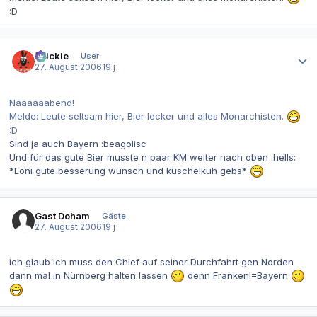
:D
Autor-Statistiken
chickie
User
27. August 2006
19 j
Naaaaaabend!
Melde: Leute seltsam hier, Bier lecker und alles Monarchisten.
:D
Sind ja auch Bayern :beagolisc
Und für das gute Bier musste n paar KM weiter nach oben :hells:
*Löni gute besserung wünsch und kuschelkuh gebs*
Gast Doham
Gäste
27. August 2006
19 j
ich glaub ich muss den Chief auf seiner Durchfahrt gen Norden
dann mal in Nürnberg halten lassen
denn Franken!=Bayern