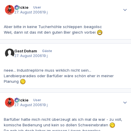
Autor-Statistiken
chickie
User
27. August 2006
19 j
Aber bitte in keine Tucherhöhle schleppen :beagolisc
Weil, dann ist das mit den guten Bier gleich vorbei
Gast Doham
Gäste
27. August 2006
19 j
neee... Industrieplörre muss wirklich nicht sein...
Landbierparadies oder Barfüßer wäre schön eher in meiner
Planung
Autor-Statistiken
chickie
User
27. August 2006
19 j
Barfüßer hatte mich nicht überzeugt als ich mal da war - zu voll,
komische Bedienung und kein so dollen Schweinebraten
Da geh ich doch lieber im weissen Löwen :beagolisc