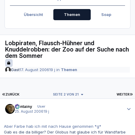
Übersicht
Themen
Soap
Lobpiraten, Flausch-Hühner und
Knuddelrobben: der Zoo auf der Suche nach
dem Sommer
Gast
17. August 2006
19 j
in
Themen
ERSTE SEITE
L
ZURÜCK
SEITE 2 VON 21
WEITER
Autor-Statistiken
Containy
User
25. August 2006
19 j
Aber Farbe hab ich mit nach Hause genommen *g*
Gab es die da billiger? Der Globus hat glaube ich für Wandfarbe