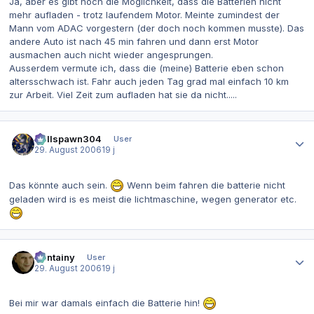
Ja, aber es gibt noch die Möglichkeit, dass die Batterien nicht
mehr aufladen - trotz laufendem Motor. Meinte zumindest der
Mann vom ADAC vorgestern (der doch noch kommen musste). Das
andere Auto ist nach 45 min fahren und dann erst Motor
ausmachen auch nicht wieder angesprungen.
Ausserdem vermute ich, dass die (meine) Batterie eben schon
altersschwach ist. Fahr auch jeden Tag grad mal einfach 10 km
zur Arbeit. Viel Zeit zum aufladen hat sie da nicht.....
Autor-Statistiken
Hellspawn304
User
29. August 2006
19 j
Das könnte auch sein.
Wenn beim fahren die batterie nicht
geladen wird is es meist die lichtmaschine, wegen generator etc.
Autor-Statistiken
Containy
User
29. August 2006
19 j
Bei mir war damals einfach die Batterie hin!