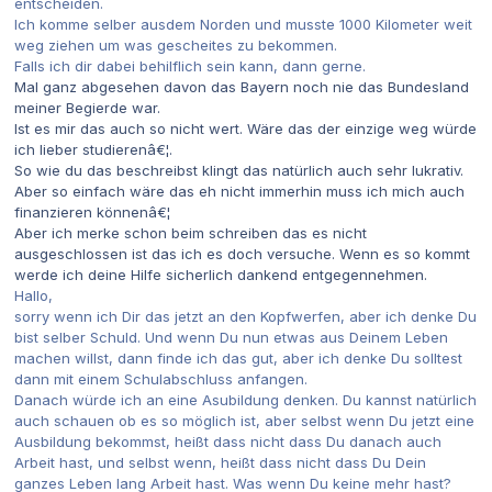
entscheiden.
Ich komme selber ausdem Norden und musste 1000 Kilometer weit
weg ziehen um was gescheites zu bekommen.
Falls ich dir dabei behilflich sein kann, dann gerne.
Mal ganz abgesehen davon das Bayern noch nie das Bundesland
meiner Begierde war.
Ist es mir das auch so nicht wert. Wäre das der einzige weg würde
ich lieber studierenâ€¦.
So wie du das beschreibst klingt das natürlich auch sehr lukrativ.
Aber so einfach wäre das eh nicht immerhin muss ich mich auch
finanzieren könnenâ€¦
Aber ich merke schon beim schreiben das es nicht
ausgeschlossen ist das ich es doch versuche. Wenn es so kommt
werde ich deine Hilfe sicherlich dankend entgegennehmen.
Hallo,
sorry wenn ich Dir das jetzt an den Kopfwerfen, aber ich denke Du
bist selber Schuld. Und wenn Du nun etwas aus Deinem Leben
machen willst, dann finde ich das gut, aber ich denke Du solltest
dann mit einem Schulabschluss anfangen.
Danach würde ich an eine Asubildung denken. Du kannst natürlich
auch schauen ob es so möglich ist, aber selbst wenn Du jetzt eine
Ausbildung bekommst, heißt dass nicht dass Du danach auch
Arbeit hast, und selbst wenn, heißt dass nicht dass Du Dein
ganzes Leben lang Arbeit hast. Was wenn Du keine mehr hast?