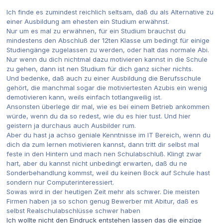
Ich finde es zumindest reichlich seltsam, daß du als Alternative zu
einer Ausbildung am ehesten ein Studium erwähnst.
Nur um es mal zu erwähnen, für ein Studium brauchst du
mindestens den Abschluß der 12ten Klasse um bedingt für einige
Studiengänge zugelassen zu werden, oder halt das normale Abi.
Nur wenn du dich nichtmal dazu motivieren kannst in die Schule
zu gehen, dann ist nen Studium für dich ganz sicher nichts.
Und bedenke, daß auch zu einer Ausbildung die Berufsschule
gehört, die manchmal sogar die motiviertesten Azubis ein wenig
demotivieren kann, weils einfach totlangweilig ist.
Ansonsten überlege dir mal, wie es bei einem Betrieb ankommen
würde, wenn du da so redest, wie du es hier tust. Und hier
geistern ja durchaus auch Ausbilder rum.
Aber du hast ja achso geniale Kenntnisse im IT Bereich, wenn du
dich da zum lernen motivieren kannst, dann tritt dir selbst mal
feste in den Hintern und mach nen Schulabschluß. Klingt zwar
hart, aber du kannst nicht unbedingt erwarten, daß du ne
Sonderbehandlung kommst, weil du keinen Bock auf Schule hast
sondern nur Computerinteressiert.
Sowas wird in der heutigen Zeit mehr als schwer. Die meisten
Firmen haben ja so schon genug Bewerber mit Abitur, daß es
selbst Realschulabschlüsse schwer haben
Ich wollte nicht den Eindruck entstehen lassen das die einzige