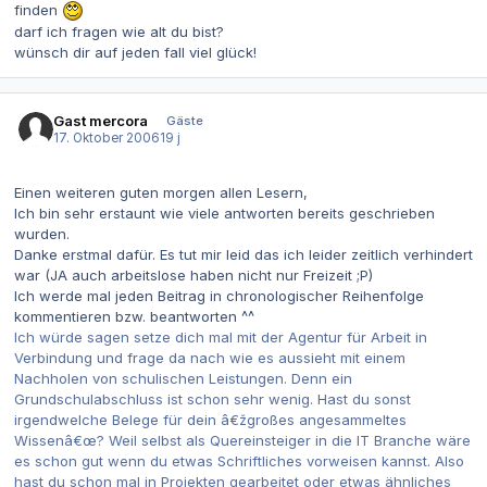
finden
darf ich fragen wie alt du bist?
wünsch dir auf jeden fall viel glück!
Gast mercora
Gäste
17. Oktober 2006
19 j
Einen weiteren guten morgen allen Lesern,
Ich bin sehr erstaunt wie viele antworten bereits geschrieben
wurden.
Danke erstmal dafür. Es tut mir leid das ich leider zeitlich verhindert
war (JA auch arbeitslose haben nicht nur Freizeit ;P)
Ich werde mal jeden Beitrag in chronologischer Reihenfolge
kommentieren bzw. beantworten ^^
Ich würde sagen setze dich mal mit der Agentur für Arbeit in
Verbindung und frage da nach wie es aussieht mit einem
Nachholen von schulischen Leistungen. Denn ein
Grundschulabschluss ist schon sehr wenig. Hast du sonst
irgendwelche Belege für dein â€žgroßes angesammeltes
Wissenâ€œ? Weil selbst als Quereinsteiger in die IT Branche wäre
es schon gut wenn du etwas Schriftliches vorweisen kannst. Also
hast du schon mal in Projekten gearbeitet oder etwas ähnliches