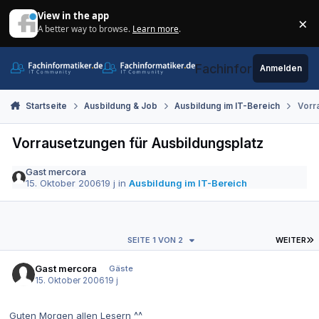
Zum Inhalt springen
View in the app
×
A better way to browse.
Learn more
.
Di
Fachinformatiker.de
Anmelden
Startseite
Ausbildung & Job
Ausbildung im IT-Bereich
Vorr
Vorrausetzungen für Ausbildungsplatz
Gast mercora
15. Oktober 2006
19 j
in
Ausbildung im IT-Bereich
L
SEITE 1 VON 2
WEITER
Gast mercora
Gäste
15. Oktober 2006
19 j
Guten Morgen allen Lesern ^^