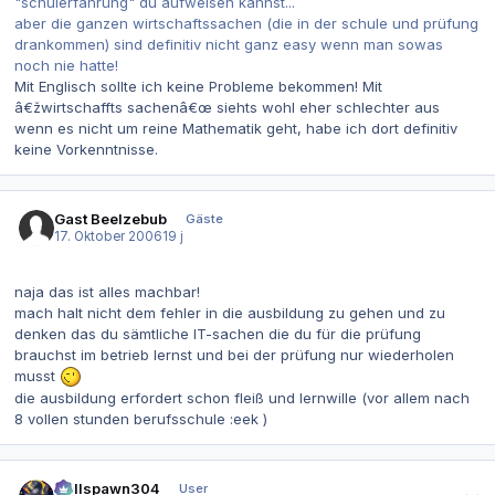
"schulerfahrung" du aufweisen kannst...
aber die ganzen wirtschaftssachen (die in der schule und prüfung
drankommen) sind definitiv nicht ganz easy wenn man sowas
noch nie hatte!
Mit Englisch sollte ich keine Probleme bekommen! Mit
â€žwirtschaffts sachenâ€œ siehts wohl eher schlechter aus
wenn es nicht um reine Mathematik geht, habe ich dort definitiv
keine Vorkenntnisse.
Gast Beelzebub
Gäste
17. Oktober 2006
19 j
naja das ist alles machbar!
mach halt nicht dem fehler in die ausbildung zu gehen und zu
denken das du sämtliche IT-sachen die du für die prüfung
brauchst im betrieb lernst und bei der prüfung nur wiederholen
musst
die ausbildung erfordert schon fleiß und lernwille (vor allem nach
8 vollen stunden berufsschule :eek )
Autor-Statistiken
Hellspawn304
User