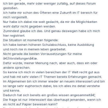
Ich bin gerade, mehr oder weniger zufällig, auf dieses Forum
gestoßen.
Ich hatte mir schon des Öfteren eine Zukunft im IT bereich für
mich vorgestellt.
Nur habe ich dabei nie weit gedacht, da mir die Möglichkeiten
wohl dafür nicht gegeben werden.
Zumindest glaube ich das. Und genau deswegen habe ich mich
hier registriert.
Die Situation ist momentan folgende:
Ich habe keinen höheren Schulabschluss, keine Ausbildung
und noch nie in meinem leben gearbeitet.
Nicht gerade die besten Vorrausetzungen für meine
â€žVorstellungenâ€œ.
Dafür würde, meiner Meinung nach, aber auch, dass ein oder
andere sprechen.
So kenne ich mich in vielen bereichen der IT Welt recht gut aus
und hab mit sehr vielen IT Themen bereits Erfahrungen gemacht.
Im Allgemeinen bin ich immer wieder an neuem interessiert und bin
so lange sehr euphorisch dabei, bis ich alles ins detail verstehe
und kenne.
Dadurch hat sich bereits ein großes wissen angesammeltâ€¦
Die frage ist nur: Interessiert das überhaupt jemanden, wenn ich
es nicht auf Papier beweisen kann?