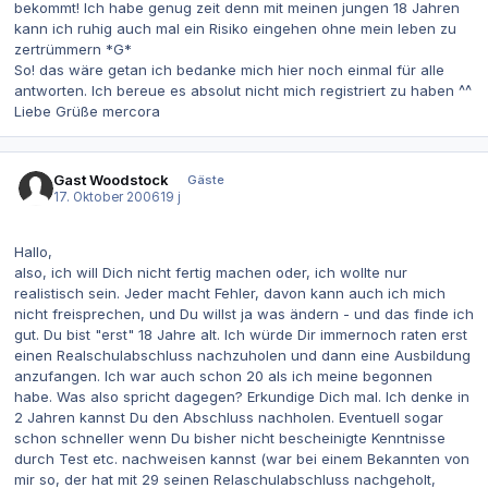
bekommt! Ich habe genug zeit denn mit meinen jungen 18 Jahren
kann ich ruhig auch mal ein Risiko eingehen ohne mein leben zu
zertrümmern *G*
So! das wäre getan ich bedanke mich hier noch einmal für alle
antworten. Ich bereue es absolut nicht mich registriert zu haben ^^
Liebe Grüße mercora
Gast Woodstock
Gäste
17. Oktober 2006
19 j
Hallo,
also, ich will Dich nicht fertig machen oder, ich wollte nur
realistisch sein. Jeder macht Fehler, davon kann auch ich mich
nicht freisprechen, und Du willst ja was ändern - und das finde ich
gut. Du bist "erst" 18 Jahre alt. Ich würde Dir immernoch raten erst
einen Realschulabschluss nachzuholen und dann eine Ausbildung
anzufangen. Ich war auch schon 20 als ich meine begonnen
habe. Was also spricht dagegen? Erkundige Dich mal. Ich denke in
2 Jahren kannst Du den Abschluss nachholen. Eventuell sogar
schon schneller wenn Du bisher nicht bescheinigte Kenntnisse
durch Test etc. nachweisen kannst (war bei einem Bekannten von
mir so, der hat mit 29 seinen Relaschulabschluss nachgeholt,