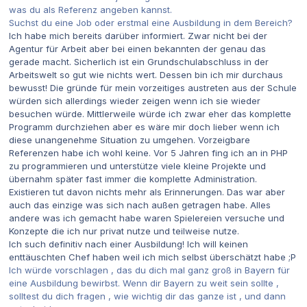
was du als Referenz angeben kannst.
Suchst du eine Job oder erstmal eine Ausbildung in dem Bereich?
Ich habe mich bereits darüber informiert. Zwar nicht bei der
Agentur für Arbeit aber bei einen bekannten der genau das
gerade macht. Sicherlich ist ein Grundschulabschluss in der
Arbeitswelt so gut wie nichts wert. Dessen bin ich mir durchaus
bewusst! Die gründe für mein vorzeitiges austreten aus der Schule
würden sich allerdings wieder zeigen wenn ich sie wieder
besuchen würde. Mittlerweile würde ich zwar eher das komplette
Programm durchziehen aber es wäre mir doch lieber wenn ich
diese unangenehme Situation zu umgehen. Vorzeigbare
Referenzen habe ich wohl keine. Vor 5 Jahren fing ich an in PHP
zu programmieren und unterstütze viele kleine Projekte und
übernahm später fast immer die komplette Administration.
Existieren tut davon nichts mehr als Erinnerungen. Das war aber
auch das einzige was sich nach außen getragen habe. Alles
andere was ich gemacht habe waren Spielereien versuche und
Konzepte die ich nur privat nutze und teilweise nutze.
Ich such definitiv nach einer Ausbildung! Ich will keinen
enttäuschten Chef haben weil ich mich selbst überschätzt habe ;P
Ich würde vorschlagen , das du dich mal ganz groß in Bayern für
eine Ausbildung bewirbst. Wenn dir Bayern zu weit sein sollte ,
solltest du dich fragen , wie wichtig dir das ganze ist , und dann