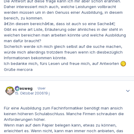
Die Antwort auf diese frage kann ich mir aber schon erahnen.
Daher interessiert mich auch, welche Leistungen vollbracht
werden müssen um in den Genuss einer Ausbildung, in diesem
bereich, zu kommen.
â€žin diesem bereichâ€œ, dass ist auch so eine Sacheâ€¦
Gibt es eine art Liste, Erläuterung oder ähnliches in der steht in
welchen bereichen man arbeiten könnte und welche Ausbildung
man dafür braucht?
Sicherlich werde ich mich gleich selbst auf die suche machen,
würde mich allerdings trotzdem freuen wenn ich diesbezüglich
Informationen bekommen könnte.
Ich bedanke mich, fürs Lesen und freue mich, auf Antworten
Grüße mercora
Autor-Statistiken
allesweg
User
15. Oktober 2006
19 j
Für eine Ausbildung zum Fachinformatiker benötigt man ansich
keinen höheren Schulabschluss. Manche Firmen schrauben die
Anforderungen höher.
Wenn man auf dem Papier belegen kann, etwas zu können,
erleichtert es. Wenn nicht, kann man immer noch anbieten, das