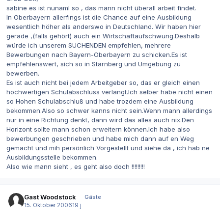
sabine es ist nunaml so , das mann nicht überall arbeit findet.
In Oberbayern allerfings ist die Chance auf eine Ausbildung
wesentlich höher als anderswo in Deutschland. Wir haben hier
gerade ,(falls gehört) auch ein Wirtschaftaufschwung.Deshalb
würde ich unserem SUCHENDEN empfehlen, mehrere
Bewerbungen nach Bayern-Oberbayern zu schicken.Es ist
empfehlenswert, sich so in Starnberg und Umgebung zu
bewerben.
Es ist auch nicht bei jedem Arbeitgeber so, das er gleich einen
hochwertigen Schulabschluss verlangt.Ich selber habe nicht einen
so Hohen Schulabschluß und habe trozdem eine Ausbildung
bekommen.Also so schwer kanns nicht sein.Wenn mann allerdings
nur in eine Richtung denkt, dann wird das alles auch nix.Den
Horizont sollte mann schon erweitern können.Ich habe also
bewerbungen geschrieben und habe mich dann auf en Weg
gemacht und mih persönlich Vorgestellt und siehe da , ich hab ne
Ausbildungsstelle bekommen.
Also wie mann sieht , es geht also doch !!!!!!!!!
Gast Woodstock
Gäste
15. Oktober 2006
19 j