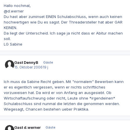
Hallo nochmal,
@d.werner
Du hast aber zuminset EINEN Schulabschluss, wenn auch keinen
hochwertigen wie Du es sagst. Der Threadersteller hat aber GAR
KEINEN.
Da liegt der Unterscheid. Ich sage ja nicht dass er Abitur machen
soll.
LG Sabine
Gast DennyB
Gäste
15. Oktober 2006
19 j
Ich muss da Sabine Recht geben. Mit "normalem" Bewerben kann
er es eigentlich vergessen, wenn er nichts schriftliches
vorzuweisen hat. Da wird er von Anfang an ausgesiebt. Ob
Wirtschaftaufschwung oder nicht, Leute ohne *irgendeinen*
Schulabschluss sind nunmal die letzten die genommen werden.
Wiegesagt, Chancen bestehen ueber Praktika.
Gast d.werner
Gäste