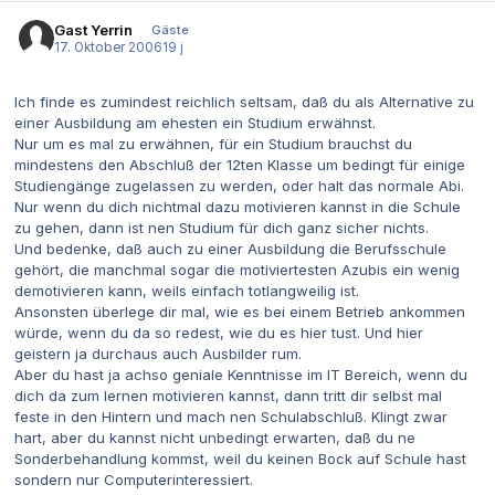
Gast Yerrin
Gäste
17. Oktober 2006
19 j
Ich finde es zumindest reichlich seltsam, daß du als Alternative zu
einer Ausbildung am ehesten ein Studium erwähnst.
Nur um es mal zu erwähnen, für ein Studium brauchst du
mindestens den Abschluß der 12ten Klasse um bedingt für einige
Studiengänge zugelassen zu werden, oder halt das normale Abi.
Nur wenn du dich nichtmal dazu motivieren kannst in die Schule
zu gehen, dann ist nen Studium für dich ganz sicher nichts.
Und bedenke, daß auch zu einer Ausbildung die Berufsschule
gehört, die manchmal sogar die motiviertesten Azubis ein wenig
demotivieren kann, weils einfach totlangweilig ist.
Ansonsten überlege dir mal, wie es bei einem Betrieb ankommen
würde, wenn du da so redest, wie du es hier tust. Und hier
geistern ja durchaus auch Ausbilder rum.
Aber du hast ja achso geniale Kenntnisse im IT Bereich, wenn du
dich da zum lernen motivieren kannst, dann tritt dir selbst mal
feste in den Hintern und mach nen Schulabschluß. Klingt zwar
hart, aber du kannst nicht unbedingt erwarten, daß du ne
Sonderbehandlung kommst, weil du keinen Bock auf Schule hast
sondern nur Computerinteressiert.