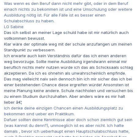
Was wenn es den Beruf dann nicht mehr gibt, oder in dem Beruf
einach nichts zu bekommen ist und eine Umschulung oder weitere
Ausbildung nötig ist. Für alle Fälle ist es besser einen
Schulabschluss zu haben.
LG Sabine
Das ich selbst an meiner Lage schuld habe ist mir natürlich auch
vollkommen bewusst.
Klar wäre der optimale weg mit der schule anzufangen um meinen
Standpunkt zu verbessern.
Ich erwarte auch kein Verständnis dafür das ich einen anderen
weg bevorzuge. Sollte meine Ausbildung irgendwann einmal mir
beruflich nichts mehr nutzen würde ich das als Schicksaals schlag
akzeptieren. Da ich es ohnehin als unwahrscheinlich empfinde.
Das mag vielleicht naiv sein dennoch bin ich mir sicher das ich bei
einer bestehenden Chance diese ergreifen würde! Ansonsten ist
meine Planung keine andere. Schule nachholen und versuchen bis
zu einem Studium durchzuhalten. Aber anders wäre es mir halt
lieber â€¦
Ich denke deine einzigen Chancen einen Ausbildungsplatz zu
bekommen sind ueber ein Praktikum.
Dafuer sollten deine Kenntnisse aber doch schon ziemlich gut sein
(was kannst du denn?), unmoeglich ist es aber nicht. Ich hatte
damals , bevor ich ueberhaupt einen Hauptschulabschluss hatte,
auch 2 Praktika gemacht und hatte bei beiden ein Angebot fuer