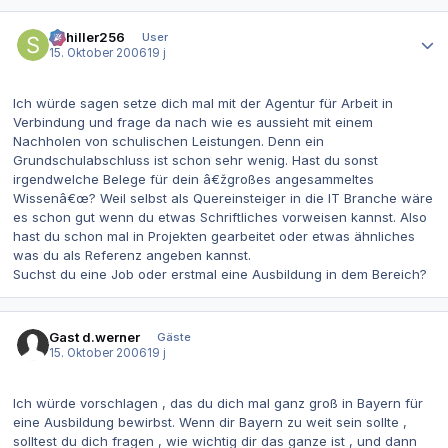
Autor-Statistiken
Schiller256
User
15. Oktober 2006
19 j
Ich würde sagen setze dich mal mit der Agentur für Arbeit in
Verbindung und frage da nach wie es aussieht mit einem
Nachholen von schulischen Leistungen. Denn ein
Grundschulabschluss ist schon sehr wenig. Hast du sonst
irgendwelche Belege für dein â€žgroßes angesammeltes
Wissenâ€œ? Weil selbst als Quereinsteiger in die IT Branche wäre
es schon gut wenn du etwas Schriftliches vorweisen kannst. Also
hast du schon mal in Projekten gearbeitet oder etwas ähnliches
was du als Referenz angeben kannst.
Suchst du eine Job oder erstmal eine Ausbildung in dem Bereich?
Gast d.werner
Gäste
15. Oktober 2006
19 j
Ich würde vorschlagen , das du dich mal ganz groß in Bayern für
eine Ausbildung bewirbst. Wenn dir Bayern zu weit sein sollte ,
solltest du dich fragen , wie wichtig dir das ganze ist , und dann