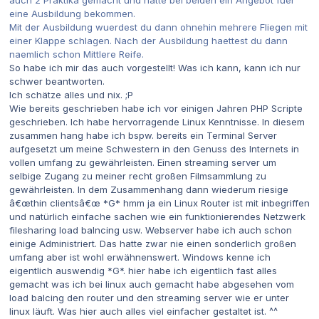
eine Ausbildung bekommen.
Mit der Ausbildung wuerdest du dann ohnehin mehrere Fliegen mit
einer Klappe schlagen. Nach der Ausbildung haettest du dann
naemlich schon Mittlere Reife.
So habe ich mir das auch vorgestellt! Was ich kann, kann ich nur
schwer beantworten.
Ich schätze alles und nix. ;P
Wie bereits geschrieben habe ich vor einigen Jahren PHP Scripte
geschrieben. Ich habe hervorragende Linux Kenntnisse. In diesem
zusammen hang habe ich bspw. bereits ein Terminal Server
aufgesetzt um meine Schwestern in den Genuss des Internets in
vollen umfang zu gewährleisten. Einen streaming server um
selbige Zugang zu meiner recht großen Filmsammlung zu
gewährleisten. In dem Zusammenhang dann wiederum riesige
â€œthin clientsâ€œ *G* hmm ja ein Linux Router ist mit inbegriffen
und natürlich einfache sachen wie ein funktionierendes Netzwerk
filesharing load balncing usw. Webserver habe ich auch schon
einige Administriert. Das hatte zwar nie einen sonderlich großen
umfang aber ist wohl erwähnenswert. Windows kenne ich
eigentlich auswendig *G*. hier habe ich eigentlich fast alles
gemacht was ich bei linux auch gemacht habe abgesehen vom
load balcing den router und den streaming server wie er unter
linux läuft. Was hier auch alles viel einfacher gestaltet ist. ^^