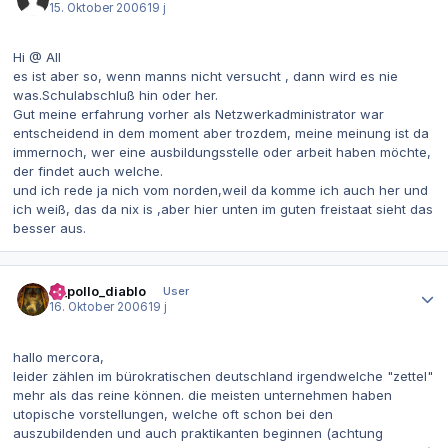
15. Oktober 2006
19 j
Hi @ All
es ist aber so, wenn manns nicht versucht , dann wird es nie
was.Schulabschluß hin oder her.
Gut meine erfahrung vorher als Netzwerkadministrator war
entscheidend in dem moment aber trozdem, meine meinung ist da
immernoch, wer eine ausbildungsstelle oder arbeit haben möchte,
der findet auch welche.
und ich rede ja nich vom norden,weil da komme ich auch her und
ich weiß, das da nix is ,aber hier unten im guten freistaat sieht das
besser aus.
Autor-Statistiken
el_pollo_diablo
User
16. Oktober 2006
19 j
hallo mercora,
leider zählen im bürokratischen deutschland irgendwelche "zettel"
mehr als das reine können. die meisten unternehmen haben
utopische vorstellungen, welche oft schon bei den
auszubildenden und auch praktikanten beginnen (achtung