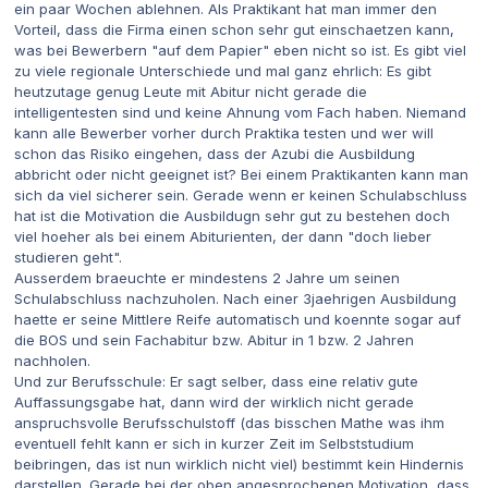
ein paar Wochen ablehnen. Als Praktikant hat man immer den
Vorteil, dass die Firma einen schon sehr gut einschaetzen kann,
was bei Bewerbern "auf dem Papier" eben nicht so ist. Es gibt viel
zu viele regionale Unterschiede und mal ganz ehrlich: Es gibt
heutzutage genug Leute mit Abitur nicht gerade die
intelligentesten sind und keine Ahnung vom Fach haben. Niemand
kann alle Bewerber vorher durch Praktika testen und wer will
schon das Risiko eingehen, dass der Azubi die Ausbildung
abbricht oder nicht geeignet ist? Bei einem Praktikanten kann man
sich da viel sicherer sein. Gerade wenn er keinen Schulabschluss
hat ist die Motivation die Ausbildugn sehr gut zu bestehen doch
viel hoeher als bei einem Abiturienten, der dann "doch lieber
studieren geht".
Ausserdem braeuchte er mindestens 2 Jahre um seinen
Schulabschluss nachzuholen. Nach einer 3jaehrigen Ausbildung
haette er seine Mittlere Reife automatisch und koennte sogar auf
die BOS und sein Fachabitur bzw. Abitur in 1 bzw. 2 Jahren
nachholen.
Und zur Berufsschule: Er sagt selber, dass eine relativ gute
Auffassungsgabe hat, dann wird der wirklich nicht gerade
anspruchsvolle Berufsschulstoff (das bisschen Mathe was ihm
eventuell fehlt kann er sich in kurzer Zeit im Selbststudium
beibringen, das ist nun wirklich nicht viel) bestimmt kein Hindernis
darstellen. Gerade bei der oben angesprochenen Motivation, dass