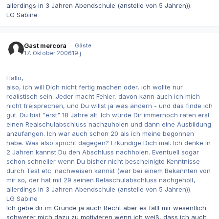
allerdings in 3 Jahren Abendschule (anstelle von 5 Jahren)).
LG Sabine
Gast mercora
Gäste
17. Oktober 2006
19 j
Hallo,
also, ich will Dich nicht fertig machen oder, ich wollte nur
realistisch sein. Jeder macht Fehler, davon kann auch ich mich
nicht freisprechen, und Du willst ja was ändern - und das finde ich
gut. Du bist "erst" 18 Jahre alt. Ich würde Dir immernoch raten erst
einen Realschulabschluss nachzuholen und dann eine Ausbildung
anzufangen. Ich war auch schon 20 als ich meine begonnen
habe. Was also spricht dagegen? Erkundige Dich mal. Ich denke in
2 Jahren kannst Du den Abschluss nachholen. Eventuell sogar
schon schneller wenn Du bisher nicht bescheinigte Kenntnisse
durch Test etc. nachweisen kannst (war bei einem Bekannten von
mir so, der hat mit 29 seinen Relaschulabschluss nachgeholt,
allerdings in 3 Jahren Abendschule (anstelle von 5 Jahren)).
LG Sabine
Ich gebe dir im Grunde ja auch Recht aber es fällt mir wesentlich
schwerer mich dazu zu motivieren wenn ich weiß, dass ich auch