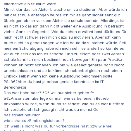
alternative ein Studium wäre.
Mir ist klar das ich Abitur brauche um zu studieren. Aber würde ich
mit der schule anfangen würde ich mir es ganz sicher sehr gut
überlegen ob ich vor dem Abitur die schule beende. Allerdings ist
es nicht so das ich dann nicht weiter eine Ausbildung in betracht
ziehe. Ganz im Gegenteil. Wie du schon erwähnt hast dürfte es für
mich recht schwer sein mich dazu zu motivieren. Aber ich kann
auch nicht so genau sagen wie ich heute dazu stehen würde. Seit
meinem Schulabgang habe ich mich sehr verändert so könnte es
vllt auch sein das ich es schaffe. Und zu einem oder zwei Jahren
schule kann ich mich bestimmt noch bewegen! Ein paar Praktika
können eh nicht schaden. Ich bin wie gesagt generell noch recht
unentschlossen und so bekäme ich nebenbei gleich noch einen
Einblick selbst wenn ich keine Ausbildung bekommen sollte.
PS: â€žAber du hast ja achso geniale Kenntnisse im IT
Bereichâ€œ
Das war hohn oder? *G* will nur sicher gehen ^^
â€žAnsonsten überlege dir mal, wie es bei einem Betrieb
ankommen würde, wenn du da so redest, wie du es hier tustâ€œ
Ich verstehe ehrlich gesagt nicht was du meinst Oo
das stimmt natürlich...
wie schauts zB mit englsich aus?
ich weiß ja nicht was du für vorkentnisse hast bzw wie viel