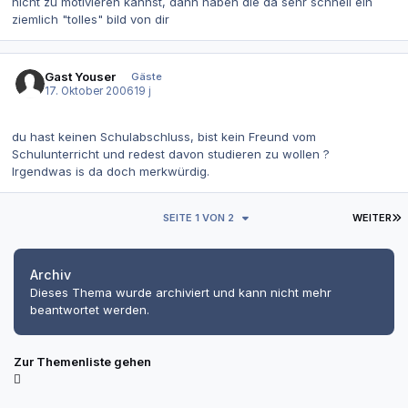
nicht zu motivieren kannst, dann haben die da sehr schnell ein
ziemlich "tolles" bild von dir
Gast Youser
Gäste
17. Oktober 2006
19 j
du hast keinen Schulabschluss, bist kein Freund vom
Schulunterricht und redest davon studieren zu wollen ?
Irgendwas is da doch merkwürdig.
L
SEITE 1 VON 2
WEITER
Archiv
Dieses Thema wurde archiviert und kann nicht mehr
beantwortet werden.
Zur Themenliste gehen