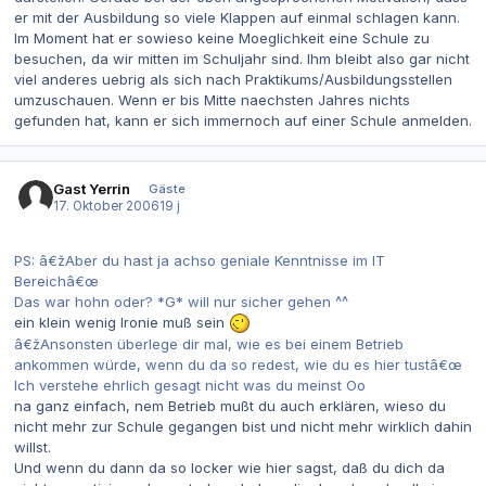
er mit der Ausbildung so viele Klappen auf einmal schlagen kann.
Im Moment hat er sowieso keine Moeglichkeit eine Schule zu
besuchen, da wir mitten im Schuljahr sind. Ihm bleibt also gar nicht
viel anderes uebrig als sich nach Praktikums/Ausbildungsstellen
umzuschauen. Wenn er bis Mitte naechsten Jahres nichts
gefunden hat, kann er sich immernoch auf einer Schule anmelden.
Gast Yerrin
Gäste
17. Oktober 2006
19 j
PS: â€žAber du hast ja achso geniale Kenntnisse im IT
Bereichâ€œ
Das war hohn oder? *G* will nur sicher gehen ^^
ein klein wenig Ironie muß sein
â€žAnsonsten überlege dir mal, wie es bei einem Betrieb
ankommen würde, wenn du da so redest, wie du es hier tustâ€œ
Ich verstehe ehrlich gesagt nicht was du meinst Oo
na ganz einfach, nem Betrieb mußt du auch erklären, wieso du
nicht mehr zur Schule gegangen bist und nicht mehr wirklich dahin
willst.
Und wenn du dann da so locker wie hier sagst, daß du dich da