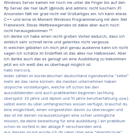
Windows Server kamen mir noch nie unter die Finger bis auf den
ftp Server der hier läuft (@mods and admins: nicht luschern ;P)
Ansonsten fällt mir grad nicht viel Großartiges ein. Ich kann etwas
C++ und lerne im Moment Windows Programmierung mit dem .Net
Framework. Etwas Weltbewegendes ist dabei aber auch noch
nicht herausgekommen ^^.
Ich denke ich habe einen recht großen Vorteil dadurch, dass ich
wirklich sehr schnell lerne und gelerntes nicht vergesse.
In welchen gebieten ich mich jetzt genau auskenne kann ich nicht
sagen ich schätze im Endeffekt ist das alles nur Halbwissen. Aber
ich denke auch das es genügt um eine Ausbildung zu bekommen
jetzt wo ich weiß das es überhaupt möglich ist.
hallo mercora,
leider zählen im bürokratischen deutschland irgendwelche "zettel"
mehr als das reine können. die meisten unternehmen haben
utopische vorstellungen, welche oft schon bei den
auszubildenden und auch praktikanten beginnen (achtung
überspitzt: 20 jahre und diplom und 10 jahre berufserfahrung usw.).
selbst wenn du über umfangreiches wissen verfügst, brauchst du
eine möglichkeit, einen vorgesetzten davon zu überzeugen und
das ist mit deinen voraussetzungen eine schier unmögliche
mission, da deine bewerbung für eine ausbildung / ein praktikum
schon im vorfeld in der ablage P verschwinden wird.
aus diesem grund würde ich dir raten über eine "abendschule"