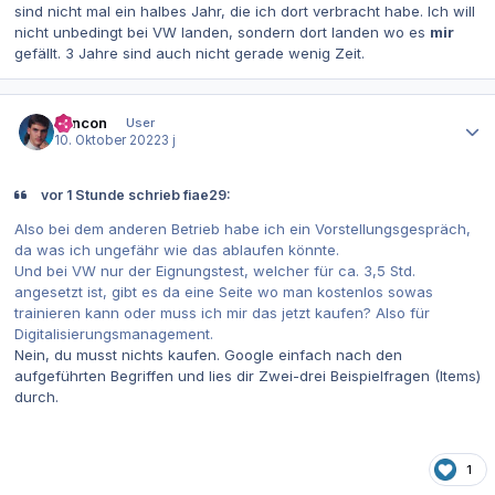
sind nicht mal ein halbes Jahr, die ich dort verbracht habe. Ich will
nicht unbedingt bei VW landen, sondern dort landen wo es
mir
gefällt. 3 Jahre sind auch nicht gerade wenig Zeit.
Autor-Statistiken
concon
User
10. Oktober 2022
3 j
vor 1 Stunde schrieb fiae29:
Also bei dem anderen Betrieb habe ich ein Vorstellungsgespräch,
da was ich ungefähr wie das ablaufen könnte.
Und bei VW nur der Eignungstest, welcher für ca. 3,5 Std.
angesetzt ist, gibt es da eine Seite wo man kostenlos sowas
trainieren kann oder muss ich mir das jetzt kaufen? Also für
Digitalisierungsmanagement.
Nein, du musst nichts kaufen. Google einfach nach den
aufgeführten Begriffen und lies dir Zwei-drei Beispielfragen (Items)
durch.
1