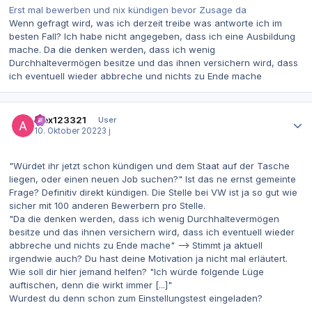
Erst mal bewerben und nix kündigen bevor Zusage da
Wenn gefragt wird, was ich derzeit treibe was antworte ich im
besten Fall? Ich habe nicht angegeben, dass ich eine Ausbildung
mache. Da die denken werden, dass ich wenig
Durchhaltevermögen besitze und das ihnen versichern wird, dass
ich eventuell wieder abbreche und nichts zu Ende mache
Autor-Statistiken
alex123321
User
10. Oktober 2022
3 j
"Würdet ihr jetzt schon kündigen und dem Staat auf der Tasche
liegen, oder einen neuen Job suchen?" Ist das ne ernst gemeinte
Frage? Definitiv direkt kündigen. Die Stelle bei VW ist ja so gut wie
sicher mit 100 anderen Bewerbern pro Stelle.
"Da die denken werden, dass ich wenig Durchhaltevermögen
besitze und das ihnen versichern wird, dass ich eventuell wieder
abbreche und nichts zu Ende mache" --> Stimmt ja aktuell
irgendwie auch? Du hast deine Motivation ja nicht mal erläutert.
Wie soll dir hier jemand helfen? "Ich würde folgende Lüge
auftischen, denn die wirkt immer [...]"
Wurdest du denn schon zum Einstellungstest eingeladen?