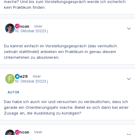
mache? Und bis zum Vorstellungsgespräch werde ich sicherlich
kein Praktikum finden.
Autor-Statistiken
concon
User
10. Oktober 2022
3 j
Du kannst einfach im Vorstellungsgespräch (das vermutlich
zeitnah stattfindet) anbieten ein Praktikum in genau diesem
Unternehmen zu absolvieren.
Autor-Statistiken
fiae29
User
10. Oktober 2022
3 j
AUTOR
Das habe ich auch vor und versuchen zu verdeutlichen, dass ich
gerade ein Orientierungsjahr mache. Bietet es sich dann bei einer
Zusage an, die Ausbildung zu kündigen?
Autor-Statistiken
concon
User