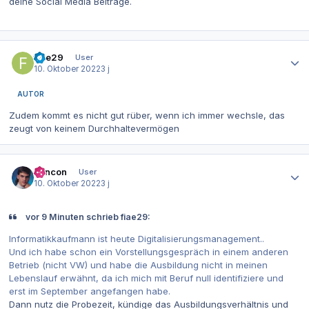
deine Social Media Beiträge.
Autor-Statistiken
fiae29
User
10. Oktober 2022
3 j
AUTOR
Zudem kommt es nicht gut rüber, wenn ich immer wechsle, das
zeugt von keinem Durchhaltevermögen
Autor-Statistiken
concon
User
10. Oktober 2022
3 j
vor 9 Minuten schrieb fiae29:
Informatikkaufmann ist heute Digitalisierungsmanagement..
Und ich habe schon ein Vorstellungsgespräch in einem anderen
Betrieb (nicht VW) und habe die Ausbildung nicht in meinen
Lebenslauf erwähnt, da ich mich mit Beruf null identifiziere und
erst im September angefangen habe.
Dann nutz die Probezeit, kündige das Ausbildungsverhältnis und