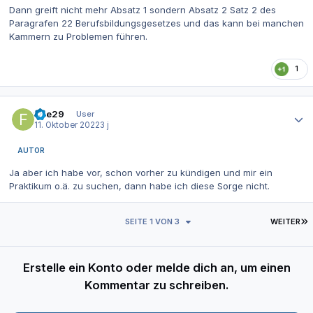
Dann greift nicht mehr Absatz 1 sondern Absatz 2 Satz 2 des
Paragrafen 22 Berufsbildungsgesetzes und das kann bei manchen
Kammern zu Problemen führen.
1
Autor-Statistiken
fiae29
User
11. Oktober 2022
3 j
AUTOR
Ja aber ich habe vor, schon vorher zu kündigen und mir ein
Praktikum o.ä. zu suchen, dann habe ich diese Sorge nicht.
L
SEITE 1 VON 3
WEITER
Erstelle ein Konto oder melde dich an, um einen
Kommentar zu schreiben.