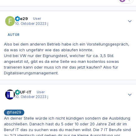
Autor-Statistiken
fiae29
User
10. Oktober 2022
3 j
AUTOR
Also bei dem anderen Betrieb habe ich ein Vorstellungsgespräch,
da was ich ungefähr wie das ablaufen könnte.
Und bei VW nur der Eignungstest, welcher für ca. 3,5 Std.
angesetzt ist, gibt es da eine Seite wo man kostenlos sowas
trainieren kann oder muss ich mir das jetzt kaufen? Also für
Digitalisierungsmanagement.
Autor-Statistiken
DAUF-IT
User
10. Oktober 2022
3 j
@fiae29
An deiner Stelle würde ich nicht kündigen sondern die Ausbildung
abschließen. Danach hast du 5 oder 10 oder 20 Jahre Zeit dir im
Beruf IT das zu suchen was du machen willst. Die 7 IT Berufe sind
zu 2/3 identisch und geben dir nur ne kleine Ausrichtung vor.