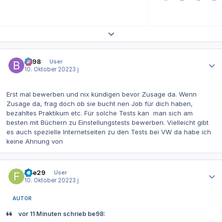
Themenübersicht erweitern
Autor-Statistiken
be98
User
10. Oktober 2022
3 j
Erst mal bewerben und nix kündigen bevor Zusage da. Wenn
Zusage da, frag doch ob sie bucht nen Job für dich haben,
bezahltes Praktikum etc. Für solche Tests kan man sich am
besten mit Büchern zu Einstellungstests bewerben. Vielleicht gibt
es auch spezielle Internetseiten zu den Tests bei VW da habe ich
keine Ahnung von
Autor-Statistiken
fiae29
User
10. Oktober 2022
3 j
AUTOR
vor 11 Minuten schrieb be98: