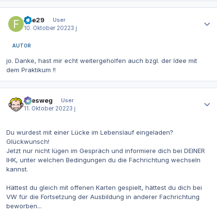
Autor-Statistiken
fiae29
User
10. Oktober 2022
3 j
AUTOR
jo. Danke, hast mir echt weitergeholfen auch bzgl. der Idee mit
dem Praktikum !!
Autor-Statistiken
allesweg
User
11. Oktober 2022
3 j
Du wurdest mit einer Lücke im Lebenslauf eingeladen?
Glückwunsch!
Jetzt nur nicht lügen im Gespräch und informiere dich bei DEINER
IHK, unter welchen Bedingungen du die Fachrichtung wechseln
kannst.
Hättest du gleich mit offenen Karten gespielt, hättest du dich bei
VW für die Fortsetzung der Ausbildung in anderer Fachrichtung
beworben...