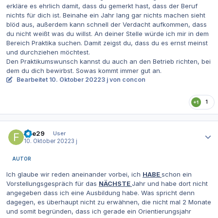
erkläre es ehrlich damit, dass du gemerkt hast, dass der Beruf
nichts für dich ist. Beinahe ein Jahr lang gar nichts machen sieht
blöd aus, außerdem kann schnell der Verdacht aufkommen, dass
du nicht weißt was du willst. An deiner Stelle würde ich mir in dem
Bereich Praktika suchen. Damit zeigst du, dass du es ernst meinst
und durchziehen möchtest.
Den Praktikumswunsch kannst du auch an den Betrieb richten, bei
dem du dich bewirbst. Sowas kommt immer gut an.
Bearbeitet
10. Oktober 2022
3 j
von concon
1
Autor-Statistiken
fiae29
User
10. Oktober 2022
3 j
AUTOR
Ich glaube wir reden aneinander vorbei, ich
HABE
schon ein
Vorstellungsgespräch für das
NÄCHSTE
Jahr und habe dort nicht
angegeben dass ich eine Ausbildung habe. Was spricht denn
dagegen, es überhaupt nicht zu erwähnen, die nicht mal 2 Monate
und somit begründen, dass ich gerade ein Orientierungsjahr