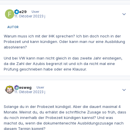
Autor-Statistiken
fiae29
User
11. Oktober 2022
3 j
AUTOR
Warum muss ich mit der IHK sprechen? Ich bin doch noch in der
Probezeit und kann kündigen. Oder kann man nur eine Ausbildung
absolvieren?
Und bei VW kann man nicht gleich in das zweite Jahr einsteigen,
da die Zahl der Azubis begrenzt ist und ich da nicht mal eine
Prüfung geschrieben habe oder eine Klausur.
Autor-Statistiken
allesweg
User
11. Oktober 2022
3 j
Solange du in der Probezeit kündigst. Aber die dauert maximal 4
Monate. Meinst du, du erhälst die schriftliche Zusage so früh, dass
du noch innerhalb der Probezeit kündigen kannst? Und was
machst du, wenn die dokumentenechte Ausbildungszusage nach
diesem Termin kommt?