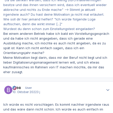
"Da die denken werden, dass ich wenig Durchhaltevermögen
besitze und das ihnen versichern wird, dass ich eventuell wieder
abbreche und nichts zu Ende mache" --> Stimmt ja aktuell
irgendwie auch? Du hast deine Motivation ja nicht mal erläutert.
Wie soll dir hier jemand helfen? "Ich würde folgende Lüge
auftischen, denn die wirkt immer [...]"
Wurdest du denn schon zum Einstellungstest eingeladen?
Bei einem anderen Betrieb habe ich bald ein Vorstellungsgespräch
und da habe ich nicht angegeben, dass ich gerade eine
Ausbildung mache, ich möchte es auch nicht angeben, da es zu
spät ist. Kann ich nicht einfach sagen, dass ich ein
Orientierungsjahr mache?
Meine Motivation liegt darin, dass mir der Beruf nicht liegt und ich
lieber Digitalisierungsmanagement lernen will, und ich etwas
kaufmännisches im Rahmen von IT machen möchte, da mir das
eher zusagt.
Autor-Statistiken
be98
User
10. Oktober 2022
3 j
Ich würde es nicht vorschlagen. Es kommt nachher irgendwie raus
und das wäre dann nicht schön. Ich würde es auch einfach im