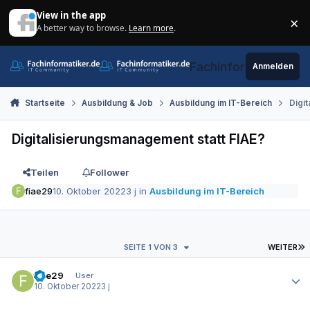
Zum Inhalt springen
View in the app
×
A better way to browse.
Learn more
.
Di
Fachinformatiker.de
Anmelden
Startseite
Ausbildung & Job
Ausbildung im IT-Bereich
Digit
Digitalisierungsmanagement statt FIAE?
Teilen
Follower
fiae29
10. Oktober 2022
3 j
in
Ausbildung im IT-Bereich
L
SEITE 1 VON 3
WEITER
Autor-Statistiken
fiae29
User
10. Oktober 2022
3 j