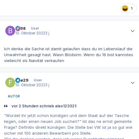
1
Autor-Statistiken
be98
User
10. Oktober 2022
3 j
Ich denke die Sache ist damit gelaufen dass du im Lebenslauf die
Unwahrheit gesagt hast. Wasn Blödsinn. Wenn du 16 bist kannstes
vielleicht sls Naivität verkaufen
Autor-Statistiken
fiae29
User
10. Oktober 2022
3 j
AUTOR
vor 2 Stunden schrieb alex123321:
"Würdet ihr jetzt schon kündigen und dem Staat auf der Tasche
liegen, oder einen neuen Job suchen?" Ist das ne ernst gemeinte
Frage? Definitiv direkt kündigen. Die Stelle bei VW ist ja so gut wie
sicher mit 100 anderen Bewerbern pro Stelle.