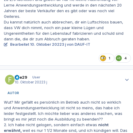
Lerne Anwendungsentwicklung und werde in den nächsten 20
Jahren der beste Verkäufer den es gibt oder was noch viel
Geileres.
Du kannst natürlich auch abbrechen, dir ein Luftschloss bauen,
dass VW dich nimmt, noch ein paar kleine Lügen und
Ungereimtheiten für den Lebenslauf fabrizieren und schuld sind
dann die, die dir zum Abbruch geraten haben.
Bearbeitet
10. Oktober 2022
3 j
von DAUF-IT
1
4
Autor-Statistiken
fiae29
User
10. Oktober 2022
3 j
AUTOR
Wut? Mir gefällt es persönlich im Betrieb auch nicht so wirklich
und Anwendungsentwicklung ist nicht so meins, das habe ich
leider festgestellt. Ich möchte lieber was anderes machen, was
bringt es mir jetzt noch die Ausbildung zu beenden??
2. Ich habe nicht gelogen, sondern einfach etwas
nicht
erwähnt,
weil es nur 1 1/2 Monate sind, und ich kündigen will. Das