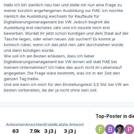
Hallo ich bin ziemlich neu hier und stelle mir nun eine Frage zu
meiner kürzlich angefangenen Ausbildung zur FIAE. Ich möchte
nämlich die Ausbildung wechseln für Kaufleute für
Digitalisierungsmanagement bei VW. Jedoch beginnt die
Ausbildung erst nächstes Jahr und ich müsste mich erst
bewerben. Würdet ihr jetzt schon kündigen und dem Staat auf der
Tasche liegen, oder einen neuen Job suchen? Es kommt ja
komisch rüber, wenn ich das jetzt nen Jahr durchziehen würde
und dann kündigen würde.
Wie soll ich am Besten erläutern, dass ich lieber
Digitalisierungsmanagement bei VW lernen will statt FIAE bei
meinem Unternehmen? Ich habe das auch nicht im Lebenslauf
angegeben. Die Frage wäre bestimmt, was ich in der Zeit den
ganzen Tag treibe.
Und wie kann ich mich für den Einstellungstest 3,5 Std. bei VW am
besten vorbereiten, da der ja nicht ohne sein soll.
Top-Poster in d
Antworten
Ansichten
Erstellt
Letzte Antwort
63
7.9k
3 j
3 j
3 j
3 j