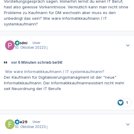
Vorstellungsgespräch sagen. Immerhin lernst du einen IT Beruf,
hast also gewisse Vorkenntnisse. Vermutlich kann man nicht ohne
Probleme zu Kaufmann für DM wechseln aber muss es den
unbedingt das sein? Wie wäre Informatikkaufmann / IT
systemkaufmann?
Autor-Statistiken
Predni
User
10. Oktober 2022
3 j
vor 6 Minuten schrieb be98:
Wie wäre Informatikkaufmann / IT systemkaufmann?
Der Kaufmann für Digitalisierungsmanagment ist der "neue"
Informatikkaufmann. Der Informatikkaufmannexistiert nicht mehr
seit Neuordnung der IT Berufe
1
Autor-Statistiken
fiae29
User
10. Oktober 2022
3 j