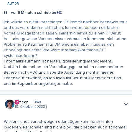
AUTOR
vor 6 Minuten schrieb be98:
Ich würde es nicht vorschlagen. Es kommt nachher irgendwie raus
und das wäre dann nicht schön. Ich würde es auch einfach im
Vorstellungsgespräch sagen. Immerhin lernst du einen IT Beruf,
hast also gewisse Vorkenntnisse. Vermutlich kann man nicht ohne
Probleme zu Kaufmann für DM wechseln aber muss es den
unbedingt das sein? Wie wäre Informatikkaufmann / IT
systemkaufmann?
Informatikkaufmann ist heute Digitalisierungsmanagement..
Und ich habe schon ein Vorstellungsgespräch in einem anderen
Betrieb (nicht VW) und habe die Ausbildung nicht in meinen
Lebenslauf erwähnt, da ich mich mit Beruf null identifiziere und
erst im September angefangen habe.
Autor-Statistiken
concon
User
10. Oktober 2022
3 j
Wissentliches verschweigen oder Lügen kann nach hinten
losgehen. Personaler sind nicht blöd, die checken auch schonmal