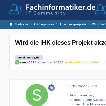
Zum Inhalt springen
Startseite
Prüfungsforen
Abschlussprojekte
Wird die 
Wird die IHK dieses Projekt akz
projektantrag_fisi
samu.069
7. November 2022
3 j
in
Abschlussprojekte
7. November 2022
3 j
Hallo zusammen,
ich mache eine Ausbildun
Für mein Abschlussprojek