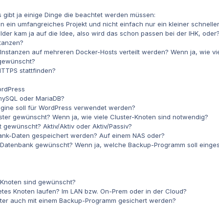
Es gibt ja einige Dinge die beachtet werden müssen:
hon ein umfangreiches Projekt und nicht einfach nur ein kleiner schnell
lder kam ja auf die Idee, also wird das schon passen bei der IHK, oder
tanzen?
Instanzen auf mehreren Docker-Hosts verteilt werden? Wenn ja, wie v
 gewünscht?
HTTPS stattfinden?
rdPress
ySQL oder MariaDB?
ine soll für WordPress verwendet werden?
ster gewünscht? Wenn ja, wie viele Cluster-Knoten sind notwendig?
 gewünscht? Aktiv/Aktiv oder Aktiv/Passiv?
ank-Daten gespeichert werden? Auf einem NAS oder?
e Datenbank gewünscht? Wenn ja, welche Backup-Programm soll einges
 Knoten sind gewünscht?
tes Knoten laufen? Im LAN bzw. On-Prem oder in der Cloud?
ster auch mit einem Backup-Programm gesichert werden?