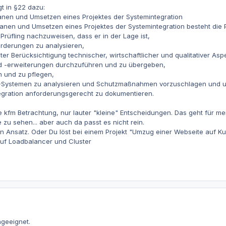
t in §22 dazu:
anen und Umsetzen eines Projektes der Systemintegration
lanen und Umsetzen eines Projektes der Systemintegration besteht die 
r Prüfling nachzuweisen, dass er in der Lage ist,
rderungen zu analysieren,
ter Berücksichtigung technischer, wirtschaftlicher und qualitativer As
 -erweiterungen durchzuführen und zu übergeben,
n und zu pflegen,
T-Systemen zu analysieren und Schutzmaßnahmen vorzuschlagen und 
tegration anforderungsgerecht zu dokumentieren.
 kfm Betrachtung, nur lauter "kleine" Entscheidungen. Das geht für m
 zu sehen... aber auch da passt es nicht rein.
 Ansatz. Oder Du löst bei einem Projekt "Umzug einer Webseite auf Kub
uf Loadbalancer und Cluster
ngeeignet.