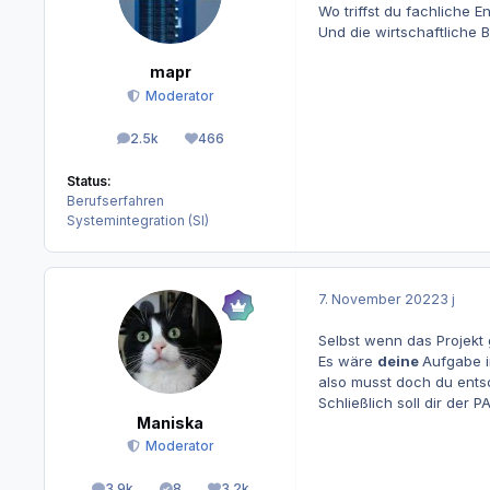
Wo triffst du fachliche 
Und die wirtschaftliche B
mapr
Moderator
2.5k
466
Beiträge
Reputation
Status:
Berufserfahren
Systemintegration (SI)
7. November 2022
3 j
Selbst wenn das Projekt 
Es wäre
deine
Aufgabe i
also musst doch du ents
Schließlich soll dir der
Maniska
Moderator
3.9k
8
3.2k