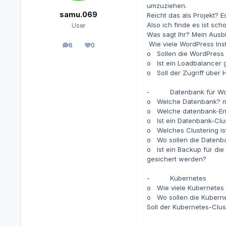
umzuziehen.
samu.069
Reicht das als Projekt? 
Also ich finde es ist sc
User
Was sagt Ihr? Mein Ausbi
Wie viele WordPress Ins
6
0
Beiträge
Reputation
o Sollen die WordPress 
o Ist ein Loadbalancer
o Soll der Zugriff über 
- Datenbank für Wo
o Welche Datenbank? m
o Welche datenbank-Eng
o Ist ein Datenbank-Clu
o Welches Clustering ist
o Wo sollen die Datenb
o Ist ein Backup für di
gesichert werden?
- Kubernetes
o Wie viele Kubernetes
o Wo sollen die Kuberne
Soll der Kubernetes-Clu