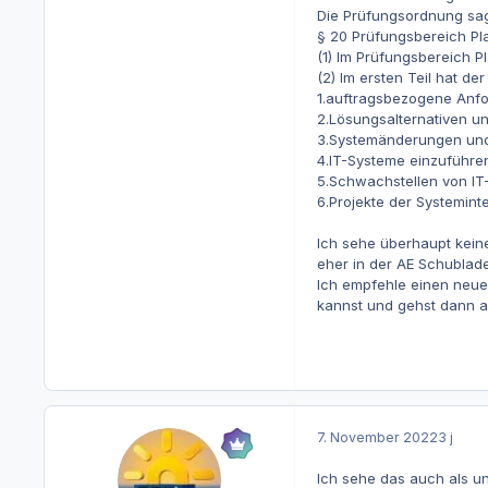
Die Prüfungsordnung sag
§ 20 Prüfungsbereich Pl
(1) Im Prüfungsbereich P
(2) Im ersten Teil hat de
1.auftragsbezogene Anfo
2.Lösungsalternativen un
3.Systemänderungen und
4.IT-Systeme einzuführe
5.Schwachstellen von I
6.Projekte der Systemin
Ich sehe überhaupt keine
eher in der AE Schublade
Ich empfehle einen neuen
kannst und gehst dann a
7. November 2022
3 j
Ich sehe das auch als u