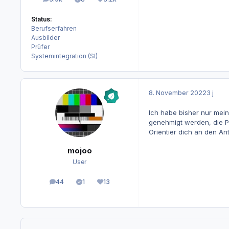
Beiträge
Lösungen
Reputation
Status:
Berufserfahren
Ausbilder
Prüfer
Systemintegration (SI)
8. November 2022
3 j
Ich habe bisher nur mein
genehmigt werden, die Pr
Orientier dich an den An
mojoo
User
44
1
13
Beiträge
Lösungen
Reputation