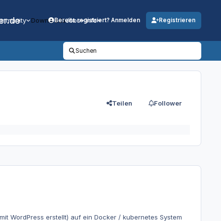
er.de
mmunity
Downloads
Jobs
Info
Bereits registriert? Anmelden
Registrieren
Suchen
Teilen
Follower
it WordPress erstellt) auf ein Docker / kubernetes System