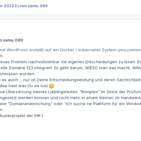
er 2022
3 j
von samu.069
eb samu.069:
it WordPress erstellt) auf ein Docker / kubernetes System umzuziehen
n:
lexes Problem nachvollziehbar mit eigenen Entscheidungen zu lösen. E
tolle Domäne 123 integriert. Es geht darum, WIESO man das macht, WAN
chlossen wurden.
u es auch ... nur ist Deine Entscheidungsleistung und deren Sachlichkei
dee hast was Du da tust
e Übersetzung meines Lieblingstextes: "Komplex" im Sinne der Prüfun
gesetzt werden können und nicht mehr in einem kleinen zb Handwerk
wie "Domaineneinrichung" oder "Ich suche ne Plattform für ein Windo
n:
usterprojekt der IHK )