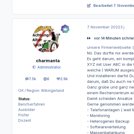
Bearbeitet
7. Novemb
7. November 2022
3 j
vor 14 Minuten schri
unsere Firmenwebseite (m
Nö. Das dürfte nix werde
Es geht darum, ein komp
charmanta
XYZ mit User ABC in die 
Administrator
welche ) WARUM ausges
Und installieren darfst D
7.5k
6
2.9k
Beiträge
Lösungen
Reputation
darum, daß Du auch ne I
Ganz grobe und ganz neu
Ort / Region:
Wikingerland
einem Rechenzentrum ein
Damit scheiden Ansätze 
Status:
Gerne genommen werde
Berufserfahren
Ausbilder
- Telefonanlagen ( weil M
Prüfer
- Monitoring
Dozent
- Heterogenes Backup
- Softwareverteilung
- Massenbetankung