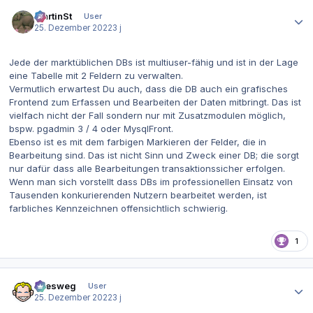
Autor-Statistiken
MartinSt
User
25. Dezember 2022
3 j
Jede der marktüblichen DBs ist multiuser-fähig und ist in der Lage
eine Tabelle mit 2 Feldern zu verwalten.
Vermutlich erwartest Du auch, dass die DB auch ein grafisches
Frontend zum Erfassen und Bearbeiten der Daten mitbringt. Das ist
vielfach nicht der Fall sondern nur mit Zusatzmodulen möglich,
bspw. pgadmin 3 / 4 oder MysqlFront.
Ebenso ist es mit dem farbigen Markieren der Felder, die in
Bearbeitung sind. Das ist nicht Sinn und Zweck einer DB; die sorgt
nur dafür dass alle Bearbeitungen transaktionssicher erfolgen.
Wenn man sich vorstellt dass DBs im professionellen Einsatz von
Tausenden konkurierenden Nutzern bearbeitet werden, ist
farbliches Kennzeichnen offensichtlich schwierig.
1
Autor-Statistiken
allesweg
User
25. Dezember 2022
3 j