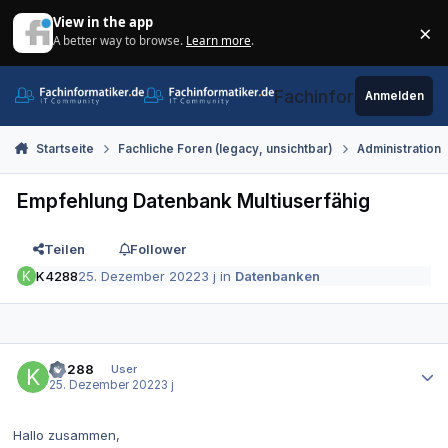
Zum Inhalt springen
View in the app
×
A better way to browse.
Learn more
.
Di
Fachinformatiker.de
Anmelden
Startseite
Fachliche Foren (legacy, unsichtbar)
Administration
Empfehlung Datenbank Multiuserfähig
Teilen
Follower
K4288
25. Dezember 2022
3 j
in
Datenbanken
Autor-Statistiken
K4288
User
25. Dezember 2022
3 j
Hallo zusammen,