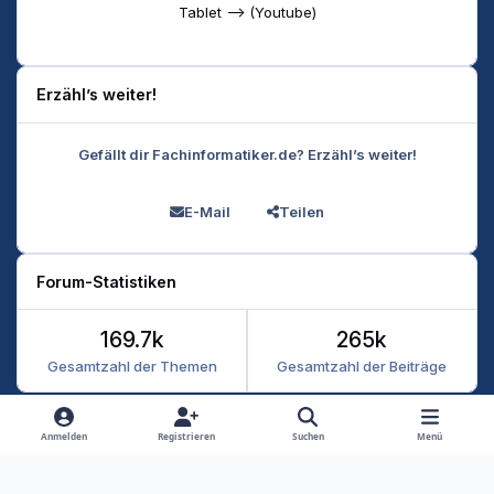
Tablet --> (Youtube)
Erzähl’s weiter!
Gefällt dir Fachinformatiker.de? Erzähl’s weiter!
E-Mail
Teilen
Forum-Statistiken
169.7k
265k
Gesamtzahl der Themen
Gesamtzahl der Beiträge
Heller Modus
Dunkler Modus
Systemeinstellung
Anmelden
Registrieren
Suchen
Menü
Datenschutz
Kontakt
Cookies
RSS