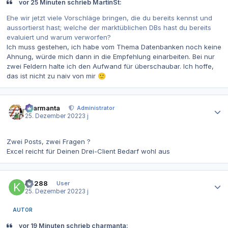
vor 25 Minuten schrieb MartinSt:
Ehe wir jetzt viele Vorschläge bringen, die du bereits kennst und
aussortierst hast; welche der marktüblichen DBs hast du bereits
evaluiert und warum verworfen?
Ich muss gestehen, ich habe vom Thema Datenbanken noch keine
Ahnung, würde mich dann in die Empfehlung einarbeiten. Bei nur
zwei Feldern halte ich den Aufwand für überschaubar. Ich hoffe,
das ist nicht zu naiv von mir
🙂
Autor-Statistiken
charmanta
Administrator
25. Dezember 2022
3 j
Zwei Posts, zwei Fragen ?
Excel reicht für Deinen Drei-Client Bedarf wohl aus
Autor-Statistiken
K4288
User
25. Dezember 2022
3 j
AUTOR
vor 19 Minuten schrieb charmanta: