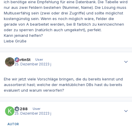
ich benötige eine Empfehlung für eine Datenbank. Die Tabelle wird
nur aus zwei Feldern bestehen (Nummer, Name). Die Lösung muss
Multiuserfähig sein (zwei oder drei Zugriffe) und sollte möglichst
kostengünstig sein. Wenn es noch möglich wäre, Felder die
gerade von A bearbeitet werden, bei B farblich zu kennzeichnen
oder zu sperren (natürlich auch umgekehrt), perfekt.
Kann jemand helfen?
Liebe Grüße
Autor-Statistiken
MartinSt
User
25. Dezember 2022
3 j
Ehe wir jetzt viele Vorschläge bringen, die du bereits kennst und
aussortierst hast; welche der marktüblichen DBs hast du bereits
evaluiert und warum verworfen?
Autor-Statistiken
K4288
User
25. Dezember 2022
3 j
AUTOR