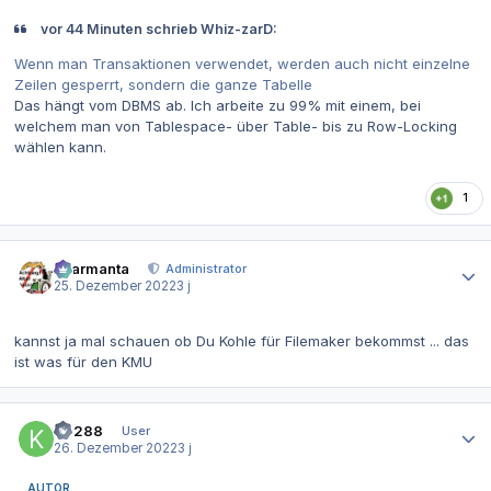
vor 44 Minuten schrieb Whiz-zarD:
Wenn man Transaktionen verwendet, werden auch nicht einzelne
Zeilen gesperrt, sondern die ganze Tabelle
Das hängt vom DBMS ab. Ich arbeite zu 99% mit einem, bei
welchem man von Tablespace- über Table- bis zu Row-Locking
wählen kann.
1
Autor-Statistiken
charmanta
Administrator
25. Dezember 2022
3 j
kannst ja mal schauen ob Du Kohle für Filemaker bekommst ... das
ist was für den KMU
Autor-Statistiken
K4288
User
26. Dezember 2022
3 j
AUTOR