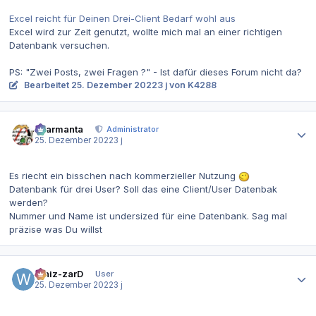
Excel reicht für Deinen Drei-Client Bedarf wohl aus
Excel wird zur Zeit genutzt, wollte mich mal an einer richtigen
Datenbank versuchen.
PS: "Zwei Posts, zwei Fragen ?" - Ist dafür dieses Forum nicht da?
Bearbeitet
25. Dezember 2022
3 j
von K4288
Autor-Statistiken
charmanta
Administrator
25. Dezember 2022
3 j
Es riecht ein bisschen nach kommerzieller Nutzung
Datenbank für drei User? Soll das eine Client/User Datenbak
werden?
Nummer und Name ist undersized für eine Datenbank. Sag mal
präzise was Du willst
Autor-Statistiken
Whiz-zarD
User
25. Dezember 2022
3 j