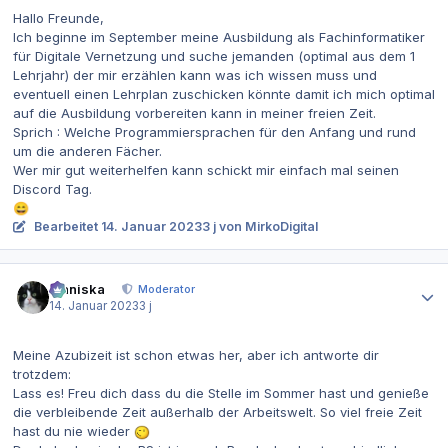
Hallo Freunde,
Ich beginne im September meine Ausbildung als Fachinformatiker
für Digitale Vernetzung und suche jemanden (optimal aus dem 1
Lehrjahr) der mir erzählen kann was ich wissen muss und
eventuell einen Lehrplan zuschicken könnte damit ich mich optimal
auf die Ausbildung vorbereiten kann in meiner freien Zeit.
Sprich : Welche Programmiersprachen für den Anfang und rund
um die anderen Fächer.
Wer mir gut weiterhelfen kann schickt mir einfach mal seinen
Discord Tag.
😄
Bearbeitet
14. Januar 2023
3 j
von MirkoDigital
Autor-Statistiken
Maniska
Moderator
14. Januar 2023
3 j
Meine Azubizeit ist schon etwas her, aber ich antworte dir
trotzdem:
Lass es! Freu dich dass du die Stelle im Sommer hast und genieße
die verbleibende Zeit außerhalb der Arbeitswelt. So viel freie Zeit
hast du nie wieder