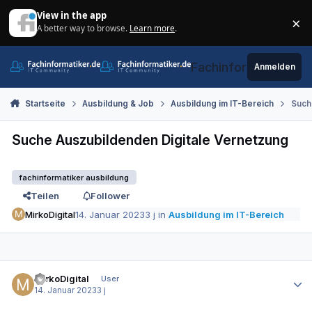
Zum Inhalt springen
View in the app
×
A better way to browse.
Learn more
.
Di
Fachinformatiker.de
Anmelden
Startseite
Ausbildung & Job
Ausbildung im IT-Bereich
Such
Suche Auszubildenden Digitale Vernetzung
fachinformatiker ausbildung
Teilen
Follower
MirkoDigital
14. Januar 2023
3 j
in
Ausbildung im IT-Bereich
Autor-Statistiken
MirkoDigital
User
14. Januar 2023
3 j