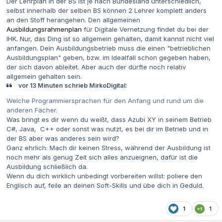
Der Lehrplan in der BS ist je nach Bundesland unterschiedlich,
selbst innerhalb der selben BS können 2 Lehrer komplett anders
an den Stoff herangehen. Den allgemeinen
Ausbildungsrahmenplan
für
Digitale Vernetzung
findet du bei der
IHK. Nur, das Ding ist so allgemein gehalten, damit kannst nicht viel
anfangen. Dein Ausbildungsbetrieb muss die einen "betrieblichen
Ausbildungsplan" geben, bzw. im Idealfall schon gegeben haben,
der sich davon ableitet. Aber auch der dürfte noch relativ
allgemein gehalten sein.
vor 13 Minuten schrieb MirkoDigital:
Welche Programmiersprachen für den Anfang und rund um die
anderen Fächer.
Was bringt es dir wenn du weißt, dass Azubi XY in seinem Betrieb
C#, Java, C++ oder sonst was nutzt, es bei dir im Betrieb und in
der BS aber was anderes sein wird?
Ganz ehrlich: Mach dir keinen Stress, während der Ausbildung ist
noch mehr als genug Zeit sich alles anzueignen, dafür ist die
Ausbildung schließlich da.
Wenn du dich wirklich unbedingt vorbereiten willst: poliere den
Englisch auf, feile an deinen Soft-Skills und übe dich in Geduld.
1
1