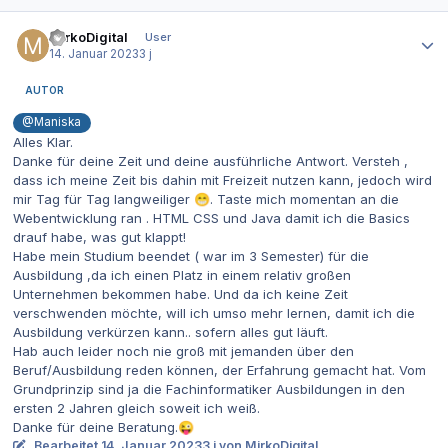
Autor-Statistiken
MirkoDigital
User
14. Januar 2023
3 j
AUTOR
@Maniska
Alles Klar.
Danke für deine Zeit und deine ausführliche Antwort. Versteh ,
dass ich meine Zeit bis dahin mit Freizeit nutzen kann, jedoch wird
mir Tag für Tag langweiliger
. Taste mich momentan an die
😁
Webentwicklung ran . HTML CSS und Java damit ich die Basics
drauf habe, was gut klappt!
Habe mein Studium beendet ( war im 3 Semester) für die
Ausbildung ,da ich einen Platz in einem relativ großen
Unternehmen bekommen habe. Und da ich keine Zeit
verschwenden möchte, will ich umso mehr lernen, damit ich die
Ausbildung verkürzen kann.. sofern alles gut läuft.
Hab auch leider noch nie groß mit jemanden über den
Beruf/Ausbildung reden können, der Erfahrung gemacht hat. Vom
Grundprinzip sind ja die Fachinformatiker Ausbildungen in den
ersten 2 Jahren gleich soweit ich weiß.
Danke für deine Beratung.
😜
Bearbeitet
14. Januar 2023
3 j
von MirkoDigital