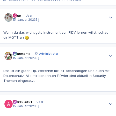
Autor-Statistiken
Shun
User
15. Januar 2023
3 j
Wenn du das wichtigste Instrument von FIDV lernen willst, schau
dir MQTT an
Autor-Statistiken
charmanta
Administrator
15. Januar 2023
3 j
Das ist ein guter Tip. Weiterhin mit IoT beschäftigen und auch mit
Datenschutz. Alle mir bekannten FiDVler sind aktuell in Security-
Themen eingesetzt
Autor-Statistiken
alex123321
User
15. Januar 2023
3 j