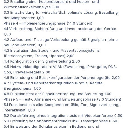
3.2 Erstellung einer Kostenübersicht und Kosten- und
Wirtschaftlichkeitsanalyse 1,00
3.3 Entscheidung für wirtschaftlich optimale Lösung, Bestellung
der Komponenten 1,00
Phase 4 – Implementierungsphase (14,0 Stunden)
4.1 Vorbereitung, Sichtprüfung und Inventarisierung der Geräte
1,00
4.2 Aufbau und IT-seitige Verkabelung gemäß Signalplan (ohne
bauliche Arbeiten) 3,00
4.3 Installation des Steuer- und Präsentationssystems
(Betriebssystem, Treiber, Updates) 2,00
4.4 Konfiguration der Signalverteilung 2,00
4.5 Netzwerkkonfiguration: VLAN-Zuweisung, IP-Vergabe, DNS,
QoS, Firewall-Regeln 2,00
4.6 Einbindung und Basiskonfiguration der Peripheriegeräte 2,00
4.7 System- und Benutzerkonfiguration (Profile, Rechte,
Energieschema) 1,00
4.8 Funktionstest der Signalübertragung und Steuerung 1,00
Phase 5 – Test-, Abnahme- und Einweisungsphase (3,0 Stunden)
5.1 Funktionstests aller Komponenten (Bild, Ton, Signalverteilung,
Interaktivität) 1,00
5.2 Durchführung eines Integrationstests mit Videokonferenz 0,50
5.3 Erstellung des Abnahmeprotokolls inkl. Testergebnisse 0,50
5.4 Einweisung der Schulungsleiter in Bedienung und