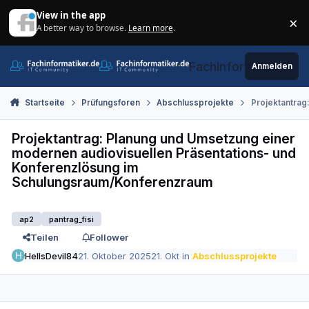
Zum Inhalt springen
View in the app
×
A better way to browse.
Learn more
.
Di
Fachinformatiker.de
Anmelden
Startseite
Prüfungsforen
Abschlussprojekte
Projektantrag
Projektantrag: Planung und Umsetzung einer
modernen audiovisuellen Präsentations- und
Konferenzlösung im
Schulungsraum/Konferenzraum
ap2
pantrag_fisi
Teilen
Follower
HellsDevil84
21. Oktober 2025
21. Okt
in
Abschlussprojekte
Autor-Statistiken