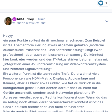
1
Autor-Statistiken
CtrlAltAudrey
User
21. Oktober 2025
21. Okt
Heyyy,
ein paar Punkte solltest du dir nochmal anschauen. Zum Beispiel
ist die Themenformulierung etwas allgemein gehalten „moderne
audiovisuelle Präsentations- und Konferenzlösung“ klingt zwar
professionell, aber auch ein bisschen schwammig. Du könntest
hier konkreter werden und den IT-Fokus stärker betonen, etwa mit
„Integration einer AV-Konferenzlösung mit Videokonferenzsystem
und zentraler Signalverteilung“.
Ein weiterer Punkt ist die technische Tiefe. Du erwähnst viele
Komponenten wie HDMI-Matrix, Displays, Audioanlage und
Kamera, aber es bleibt etwas unklar, wie tief du wirklich in die
Konfiguration gehst. Prüfer achten darauf dass du nicht nur
Geräte anschließt, sondern auch Netzwerke planst und IP-
Adressen vergibst ebenso Rechte konfigurierst usw. Wenn du das
im Antrag noch etwas klarer herausarbeitest könntest wirkt das
Ganze deutlich technischer und fachlich fundierter.
Was du auch im Blick behalten solltest: AV-Technik kann schnell in