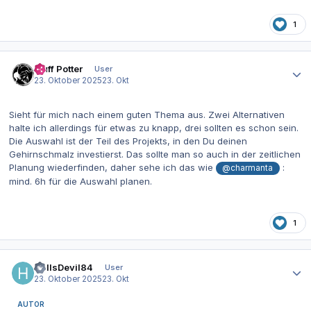
1
Autor-Statistiken
Muff Potter
User
23. Oktober 2025
23. Okt
Sieht für mich nach einem guten Thema aus. Zwei Alternativen
halte ich allerdings für etwas zu knapp, drei sollten es schon sein.
Die Auswahl ist der Teil des Projekts, in den Du deinen
Gehirnschmalz investierst. Das sollte man so auch in der zeitlichen
Planung wiederfinden, daher sehe ich das wie
:
@charmanta
mind. 6h für die Auswahl planen.
1
Autor-Statistiken
HellsDevil84
User
23. Oktober 2025
23. Okt
AUTOR