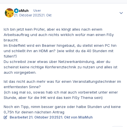
Autor-Statistiken
MiaMuh
User
21. Oktober 2025
21. Okt
Ich bin jetzt kein Prüfer, aber es klingt alles nach einem
Arbeitsauftrag und auch nichts wirklich wofür man einen FiSy
braucht.
Im Endeffekt wird ein Beamer hingebaut, du stellst einen PC hin
und schließt ihn an HDMI an? (wie willst du da 40 Stunden mit
füllen?)
Du schreibst zwar etwas über Netzwerkanbindung, aber du
scheinst keine richtige Konferenztechnik zu nutzen und alles ist
auch vorgegeben.
Ist das nicht auch mehr was für einen Veranstaltungstechniker im
entferntesten Sinne?
(ich sag mal so, sowas hab ich mal auch vorbereitet unter einer
Stunde, aber für die IHK wird das kein FiSy Thema sein)
Noch ein Tipp, nimm besser ganze oder halbe Stunden und keine
0,75h für deinen nächsten Antrag
Bearbeitet
21. Oktober 2025
21. Okt
von MiaMuh