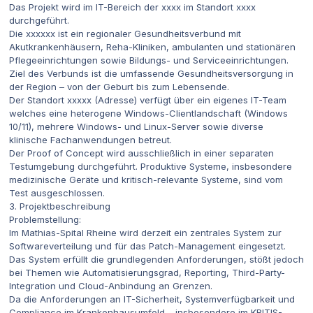
Das Projekt wird im IT-Bereich der xxxx im Standort xxxx
durchgeführt.
Die xxxxxx ist ein regionaler Gesundheitsverbund mit
Akutkrankenhäusern, Reha-Kliniken, ambulanten und stationären
Pflegeeinrichtungen sowie Bildungs- und Serviceeinrichtungen.
Ziel des Verbunds ist die umfassende Gesundheitsversorgung in
der Region – von der Geburt bis zum Lebensende.
Der Standort xxxxx (Adresse) verfügt über ein eigenes IT-Team
welches eine heterogene Windows-Clientlandschaft (Windows
10/11), mehrere Windows- und Linux-Server sowie diverse
klinische Fachanwendungen betreut.
Der Proof of Concept wird ausschließlich in einer separaten
Testumgebung durchgeführt. Produktive Systeme, insbesondere
medizinische Geräte und kritisch-relevante Systeme, sind vom
Test ausgeschlossen.
3. Projektbeschreibung
Problemstellung:
Im Mathias-Spital Rheine wird derzeit ein zentrales System zur
Softwareverteilung und für das Patch-Management eingesetzt.
Das System erfüllt die grundlegenden Anforderungen, stößt jedoch
bei Themen wie Automatisierungsgrad, Reporting, Third-Party-
Integration und Cloud-Anbindung an Grenzen.
Da die Anforderungen an IT-Sicherheit, Systemverfügbarkeit und
Compliance im Krankenhausumfeld – insbesondere im KRITIS-