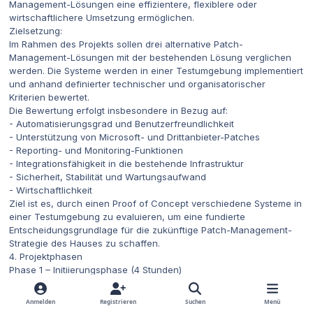
Management-Lösungen eine effizientere, flexiblere oder
wirtschaftlichere Umsetzung ermöglichen.
Zielsetzung:
Im Rahmen des Projekts sollen drei alternative Patch-
Management-Lösungen mit der bestehenden Lösung verglichen
werden. Die Systeme werden in einer Testumgebung implementiert
und anhand definierter technischer und organisatorischer
Kriterien bewertet.
Die Bewertung erfolgt insbesondere in Bezug auf:
- Automatisierungsgrad und Benutzerfreundlichkeit
- Unterstützung von Microsoft- und Drittanbieter-Patches
- Reporting- und Monitoring-Funktionen
- Integrationsfähigkeit in die bestehende Infrastruktur
- Sicherheit, Stabilität und Wartungsaufwand
- Wirtschaftlichkeit
Ziel ist es, durch einen Proof of Concept verschiedene Systeme in
einer Testumgebung zu evaluieren, um eine fundierte
Entscheidungsgrundlage für die zukünftige Patch-Management-
Strategie des Hauses zu schaffen.
4. Projektphasen
Phase 1 – Initiierungsphase (4 Stunden)
Durchführung einer Ist-Analyse des aktuellen Patch-Management-
Prozesses (1 Std.)
Anmelden
Registrieren
Suchen
Menü
Ermittlung der funktionalen, organisatorischen und