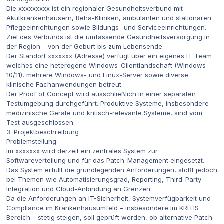
Die xxxxxxxxx ist ein regionaler Gesundheitsverbund mit
Akutkrankenhäusern, Reha-Kliniken, ambulanten und stationären
Pflegeeinrichtungen sowie Bildungs- und Serviceeinrichtungen.
Ziel des Verbunds ist die umfassende Gesundheitsversorgung in
der Region – von der Geburt bis zum Lebensende.
Der Standort xxxxxxx (Adresse) verfügt über ein eigenes IT-Team
welches eine heterogene Windows-Clientlandschaft (Windows
10/11), mehrere Windows- und Linux-Server sowie diverse
klinische Fachanwendungen betreut.
Der Proof of Concept wird ausschließlich in einer separaten
Testumgebung durchgeführt. Produktive Systeme, insbesondere
medizinische Geräte und kritisch-relevante Systeme, sind vom
Test ausgeschlossen.
3. Projektbeschreibung
Problemstellung:
Im xxxxxxx wird derzeit ein zentrales System zur
Softwareverteilung und für das Patch-Management eingesetzt.
Das System erfüllt die grundlegenden Anforderungen, stößt jedoch
bei Themen wie Automatisierungsgrad, Reporting, Third-Party-
Integration und Cloud-Anbindung an Grenzen.
Da die Anforderungen an IT-Sicherheit, Systemverfügbarkeit und
Compliance im Krankenhausumfeld – insbesondere im KRITIS-
Bereich – stetig steigen, soll geprüft werden, ob alternative Patch-