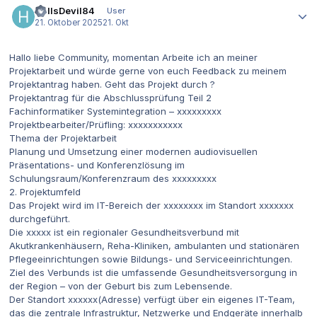
HellsDevil84
User
21. Oktober 2025
21. Okt
Hallo liebe Community, momentan Arbeite ich an meiner
Projektarbeit und würde gerne von euch Feedback zu meinem
Projektantrag haben. Geht das Projekt durch ?
Projektantrag für die Abschlussprüfung Teil 2
Fachinformatiker Systemintegration – xxxxxxxxx
Projektbearbeiter/Prüfling: xxxxxxxxxxx
Thema der Projektarbeit
Planung und Umsetzung einer modernen audiovisuellen
Präsentations- und Konferenzlösung im
Schulungsraum/Konferenzraum des xxxxxxxxx
2. Projektumfeld
Das Projekt wird im IT-Bereich der xxxxxxxx im Standort xxxxxxx
durchgeführt.
Die xxxxx ist ein regionaler Gesundheitsverbund mit
Akutkrankenhäusern, Reha-Kliniken, ambulanten und stationären
Pflegeeinrichtungen sowie Bildungs- und Serviceeinrichtungen.
Ziel des Verbunds ist die umfassende Gesundheitsversorgung in
der Region – von der Geburt bis zum Lebensende.
Der Standort xxxxxx(Adresse) verfügt über ein eigenes IT-Team,
das die zentrale Infrastruktur, Netzwerke und Endgeräte innerhalb