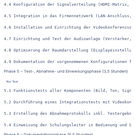
4.4	Konfiguration der Signalverteilung (HDMI-Matrix, Auflösungen, Split-Funktion)			2,00

4.5	Integration in das Firmennetzwerk (LAN-Anschluss, Freigaben, Rechte)				1,00

4.6	Installation und Einrichtung der Videokonferenzsoftware (z. B. Teams/Zoom)			1,00

4.7	Einrichtung und Test der Audioanlage (Verstärker, Lautsprecherzonen)				1,25

4.8	Optimierung der Raumdarstellung (Displayeinstellungen, Tonverteilung, Kameraausrichtung)	1,00

Phase 5 – Test-, Abnahme- und Einweisungsphase (3,5 Stunden)
5.1	Funktionstests aller Komponenten (Bild, Ton, Signalverteilung, Interaktivität)	1,25

5.2	Durchführung eines Integrationstests mit Videokonferenz				0,75

5.3	Erstellung des Abnahmeprotokolls inkl. Testergebnisse				0,50

Phase 6 – Dokumentationsphase (9,5 Stunden)