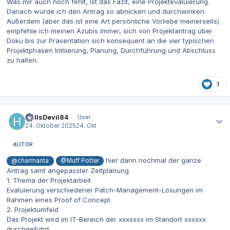
Was mir auch noch fehlt, ist das Fazit, eine Projektevaluierung.
Danach würde ich den Antrag so abnicken und durchwinken.
Außerdem (aber das ist eine Art persönliche Vorliebe meinerseits)
empfehle ich meinen Azubis immer, sich von Projektantrag über
Doku bis zur Präsentation sich konsequent an die vier typischen
Projektphasen Initiierung, Planung, Durchführung und Abschluss
zu halten.
1
Autor-Statistiken
HellsDevil84
User
24. Oktober 2025
24. Okt
AUTOR
hier dann nochmal der ganze
@charmanta
@Muff Potter
Antrag samt angepasster Zeitplanung
1. Thema der Projektarbeit
Evaluierung verschiedener Patch-Management-Lösungen im
Rahmen eines Proof of Concept
2. Projektumfeld
Das Projekt wird im IT-Bereich der xxxxxxx im Standort xxxxxx
durchgeführt.