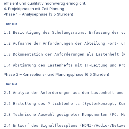
effizient und qualitativ hochwertig ermöglicht.
4. Projektphasen mit Zeit Planung
Phase 1 – Analysephase (3,5 Stunden)
1.1	Besichtigung des Schulungsraums, Erfassung der vorhandenen AV-Technik (Beamer, PC, Lautsprecher, Verkabelung)		0,75

1.2	Aufnahme der Anforderungen der Abteilung Fort- und Weiterbildung (z. B. Videokonferenz, Interaktivität, Audioqualität)	1,00

1.3	Dokumentation der Anforderungen als Lastenheft (Muss-/Kann-Kriterien, Rahmenbedingungen)				1,25

Phase 2 – Konzeptions- und Planungsphase (6,5 Stunden)
2.1	Analyse der Anforderungen aus dem Lastenheft und Definition der technischen Zielarchitektur			1,00

2.2	Erstellung des Pflichtenhefts (Systemkonzept, Komponentenbeschreibung, Funktionalitäten)			1,50

2.3	Technische Auswahl geeigneter Komponenten (PC, Matrix, Displays, Audio, Kamera) inkl. Kompatibilitätsprüfung	1,25

2.4	Entwurf des Signalflussplans (HDMI-/Audio-/Netzwerkverbindungen)						1,00
