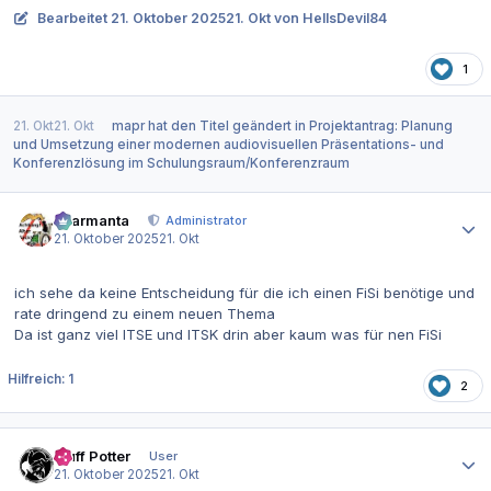
Bearbeitet
21. Oktober 2025
21. Okt
von HellsDevil84
1
21. Okt
21. Okt
mapr
hat den Titel geändert in
Projektantrag: Planung
und Umsetzung einer modernen audiovisuellen Präsentations- und
Konferenzlösung im Schulungsraum/Konferenzraum
Autor-Statistiken
charmanta
Administrator
21. Oktober 2025
21. Okt
ich sehe da keine Entscheidung für die ich einen FiSi benötige und
rate dringend zu einem neuen Thema
Da ist ganz viel ITSE und ITSK drin aber kaum was für nen FiSi
Hilfreich: 1
2
Autor-Statistiken
Muff Potter
User
21. Oktober 2025
21. Okt