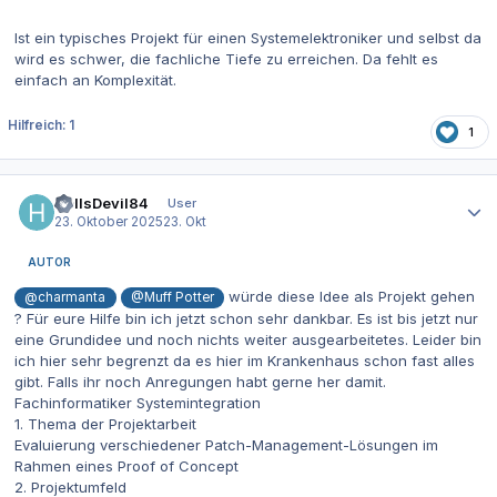
Ist ein typisches Projekt für einen Systemelektroniker und selbst da
wird es schwer, die fachliche Tiefe zu erreichen. Da fehlt es
einfach an Komplexität.
Hilfreich: 1
1
Autor-Statistiken
HellsDevil84
User
23. Oktober 2025
23. Okt
AUTOR
würde diese Idee als Projekt gehen
@charmanta
@Muff Potter
? Für eure Hilfe bin ich jetzt schon sehr dankbar. Es ist bis jetzt nur
eine Grundidee und noch nichts weiter ausgearbeitetes. Leider bin
ich hier sehr begrenzt da es hier im Krankenhaus schon fast alles
gibt. Falls ihr noch Anregungen habt gerne her damit.
Fachinformatiker Systemintegration
1. Thema der Projektarbeit
Evaluierung verschiedener Patch-Management-Lösungen im
Rahmen eines Proof of Concept
2. Projektumfeld