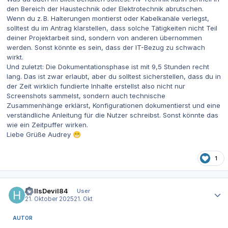
den Bereich der Haustechnik oder Elektrotechnik abrutschen.
Wenn du z. B. Halterungen montierst oder Kabelkanäle verlegst,
solltest du im Antrag klarstellen, dass solche Tätigkeiten nicht Teil
deiner Projektarbeit sind, sondern von anderen übernommen
werden. Sonst könnte es sein, dass der IT-Bezug zu schwach
wirkt.
Und zuletzt: Die Dokumentationsphase ist mit 9,5 Stunden recht
lang. Das ist zwar erlaubt, aber du solltest sicherstellen, dass du in
der Zeit wirklich fundierte Inhalte erstellst also nicht nur
Screenshots sammelst, sondern auch technische
Zusammenhänge erklärst, Konfigurationen dokumentierst und eine
verständliche Anleitung für die Nutzer schreibst. Sonst könnte das
wie ein Zeitpuffer wirken.
Liebe Grüße Audrey
😁
1
Autor-Statistiken
HellsDevil84
User
21. Oktober 2025
21. Okt
AUTOR