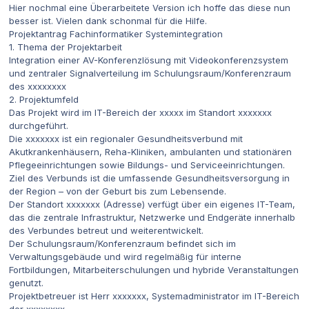
Hier nochmal eine Überarbeitete Version ich hoffe das diese nun
besser ist. Vielen dank schonmal für die Hilfe.
Projektantrag Fachinformatiker Systemintegration
1. Thema der Projektarbeit
Integration einer AV-Konferenzlösung mit Videokonferenzsystem
und zentraler Signalverteilung im Schulungsraum/Konferenzraum
des xxxxxxxx
2. Projektumfeld
Das Projekt wird im IT-Bereich der xxxxx im Standort xxxxxxx
durchgeführt.
Die xxxxxxx ist ein regionaler Gesundheitsverbund mit
Akutkrankenhäusern, Reha-Kliniken, ambulanten und stationären
Pflegeeinrichtungen sowie Bildungs- und Serviceeinrichtungen.
Ziel des Verbunds ist die umfassende Gesundheitsversorgung in
der Region – von der Geburt bis zum Lebensende.
Der Standort xxxxxxx (Adresse) verfügt über ein eigenes IT-Team,
das die zentrale Infrastruktur, Netzwerke und Endgeräte innerhalb
des Verbundes betreut und weiterentwickelt.
Der Schulungsraum/Konferenzraum befindet sich im
Verwaltungsgebäude und wird regelmäßig für interne
Fortbildungen, Mitarbeiterschulungen und hybride Veranstaltungen
genutzt.
Projektbetreuer ist Herr xxxxxxx, Systemadministrator im IT-Bereich