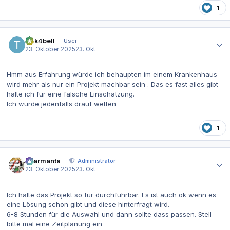
1
Autor-Statistiken
t1nk4bell
User
23. Oktober 2025
23. Okt
Hmm aus Erfahrung würde ich behaupten im einem Krankenhaus
wird mehr als nur ein Projekt machbar sein . Das es fast alles gibt
halte ich für eine falsche Einschätzung.
Ich würde jedenfalls drauf wetten
1
Autor-Statistiken
charmanta
Administrator
23. Oktober 2025
23. Okt
Ich halte das Projekt so für durchführbar. Es ist auch ok wenn es
eine Lösung schon gibt und diese hinterfragt wird.
6-8 Stunden für die Auswahl und dann sollte dass passen. Stell
bitte mal eine Zeitplanung ein