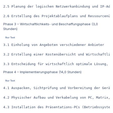
2.5	Planung der logischen Netzwerkanbindung und IP-Adressierung							0,75

Phase 3 – Wirtschaftlichkeits- und Beschaffungsphase (3,0
Stunden)
3.1	Einholung von Angeboten verschiedener Anbieter									1,00

3.2	Erstellung einer Kostenübersicht und Wirtschaftlichkeitsvergleich (Preis-Leistung, Garantie, Energieverbrauch)	1,00

Phase 4 – Implementierungsphase (14,0 Stunden)
4.1	Auspacken, Sichtprüfung und Vorbereitung der Geräte						0,75

4.2	Physischer Aufbau und Verkabelung von PC, Matrix, Displays, Kamera, Audioanlage			4,00

4.3	Installation des Präsentations-PCs (Betriebssystem, Treiber, Updates)				1,50
