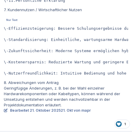
\-11.Persönliche Erklärung
7. Kundennutzen / Wirtschaftlicher Nutzen
\-Effizienzsteigerung: Bessere Schulungsergebnisse dur
\-Standardisierung: Einheitliche, wartungsarme Hardware
\-Zukunftssicherheit: Moderne Systeme ermöglichen hybr
\-Kostenersparnis: Reduzierte Wartung und geringere Ene
\-Nutzerfreundlichkeit: Intuitive Bedienung und hohe V
8. Abweichungen vom Antrag
Geringfügige Änderungen, z. B. bei der Wahl einzelner
Hardwarekomponenten oder Kabeltypen, können während der
Umsetzung entstehen und werden nachvollziehbar in der
Projektdokumentation erläutert.
Bearbeitet
21. Oktober 2025
21. Okt
von mapr
1