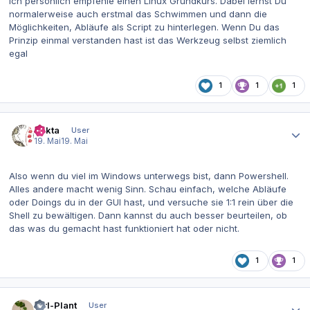
Ich persönlich empfehle einen Linux Grundkurs. Dabei lernst Du
normalerweise auch erstmal das Schwimmen und dann die
Möglichkeiten, Abläufe als Script zu hinterlegen. Wenn Du das
Prinzip einmal verstanden hast ist das Werkzeug selbst ziemlich
egal
1
1
1
Autor-Statistiken
Dakta
User
19. Mai
19. Mai
Also wenn du viel im Windows unterwegs bist, dann Powershell.
Alles andere macht wenig Sinn. Schau einfach, welche Abläufe
oder Doings du in der GUI hast, und versuche sie 1:1 rein über die
Shell zu bewältigen. Dann kannst du auch besser beurteilen, ob
das was du gemacht hast funktioniert hat oder nicht.
1
1
Autor-Statistiken
Ctrl-Plant
User