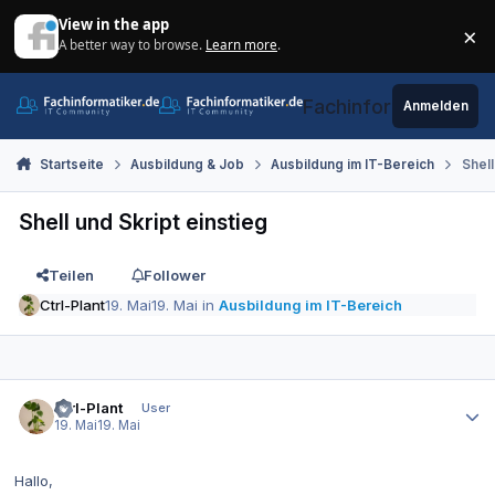
Zum Inhalt springen
View in the app
×
A better way to browse.
Learn more
.
Di
Fachinformatiker.de
Anmelden
Startseite
Ausbildung & Job
Ausbildung im IT-Bereich
Shell
Shell und Skript einstieg
Teilen
Follower
Ctrl-Plant
19. Mai
19. Mai
in
Ausbildung im IT-Bereich
Autor-Statistiken
Ctrl-Plant
User
19. Mai
19. Mai
Hallo,