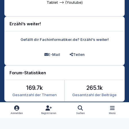
Tablet --> (Youtube)
Erzähl’s weiter!
Gefällt dir Fachinformatiker.de? Erzähl’s weiter!
E-Mail
Teilen
Forum-Statistiken
169.7k
265.1k
Gesamtzahl der Themen
Gesamtzahl der Beiträge
Heller Modus
Dunkler Modus
Systemeinstellung
Anmelden
Registrieren
Suchen
Menü
Datenschutz
Kontakt
Cookies
RSS
Fachinformatiker 2026
Powered by
Invision Community