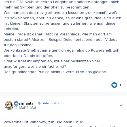
ich bin FISI-Azubi im ersten Lehrjahr und möchte anfangen, mich
mehr mit Skripten und der Shell zu beschäftigen.
Wie man sich dort navigiert und ein bisschen „rumkommt“, weiß
ich soweit schon, aber ich denke, es ist eine gute Idee, sich auch
mit kleinen Skripten zu befassen und zu lernen, wie man diese
schreibt.
Meine Frage ist daher: Habt ihr Vorschläge, wie man dort am
besten startet? Also zum Beispiel Dokumentationen oder Videos
für den Einstieg?
Die konkrete Shell ist mir eigentlich egal, also ob PowerShell, zsh
oder bash. Da bin ich offen.
Oder würdet ihr empfehlen, mit einer bestimmten Shell
anzufangen, weil sie einfacher ist?
Das grundlegende Prinzip bleibt ja vermutlich das gleiche.
1
Autor-Statistiken
charmanta
Administrator
19. Mai
19. Mai
Powershell ist Windows, zsh und bash Linux.