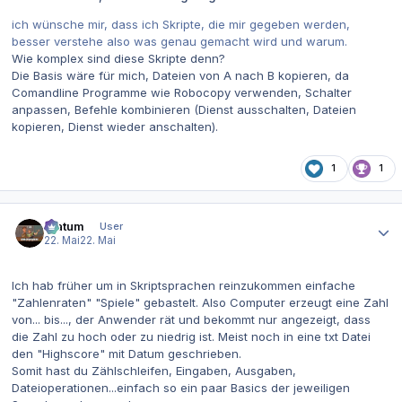
ich wünsche mir, dass ich Skripte, die mir gegeben werden,
besser verstehe also was genau gemacht wird und warum.
Wie komplex sind diese Skripte denn?
Die Basis wäre für mich, Dateien von A nach B kopieren, da
Comandline Programme wie Robocopy verwenden, Schalter
anpassen, Befehle kombinieren (Dienst ausschalten, Dateien
kopieren, Dienst wieder anschalten).
1
1
Autor-Statistiken
Eratum
User
22. Mai
22. Mai
Ich hab früher um in Skriptsprachen reinzukommen einfache
"Zahlenraten" "Spiele" gebastelt. Also Computer erzeugt eine Zahl
von... bis..., der Anwender rät und bekommt nur angezeigt, dass
die Zahl zu hoch oder zu niedrig ist. Meist noch in eine txt Datei
den "Highscore" mit Datum geschrieben.
Somit hast du Zählschleifen, Eingaben, Ausgaben,
Dateioperationen...einfach so ein paar Basics der jeweiligen