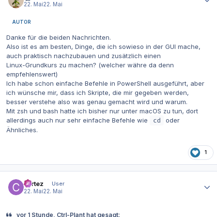
22. Mai
22. Mai
AUTOR
Danke für die beiden Nachrichten.
Also ist es am besten, Dinge, die ich sowieso in der GUI mache,
auch praktisch nachzubauen und zusätzlich einen
Linux‑Grundkurs zu machen? (welcher währe da denn
empfehlenswert)
Ich habe schon einfache Befehle in PowerShell ausgeführt, aber
ich wünsche mir, dass ich Skripte, die mir gegeben werden,
besser verstehe also was genau gemacht wird und warum.
Mit zsh und bash hatte ich bisher nur unter macOS zu tun, dort
allerdings auch nur sehr einfache Befehle wie
oder
cd
Ähnliches.
1
Autor-Statistiken
cortez
User
22. Mai
22. Mai
vor 1 Stunde, Ctrl-Plant hat gesagt: