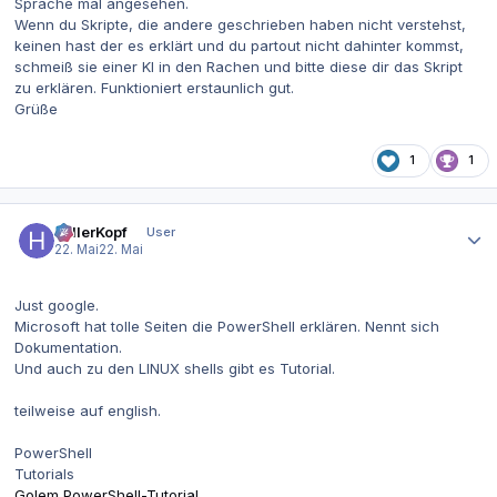
Sprache mal angesehen.
Wenn du Skripte, die andere geschrieben haben nicht verstehst,
keinen hast der es erklärt und du partout nicht dahinter kommst,
schmeiß sie einer KI in den Rachen und bitte diese dir das Skript
zu erklären. Funktioniert erstaunlich gut.
Grüße
1
1
Autor-Statistiken
hellerKopf
User
22. Mai
22. Mai
Just google.
Microsoft hat tolle Seiten die PowerShell erklären. Nennt sich
Dokumentation.
Und auch zu den LINUX shells gibt es Tutorial.
teilweise auf english.
PowerShell
Tutorials
Golem PowerShell-Tutorial