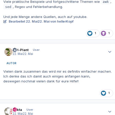
Viele praktische Beispiele und fortgeschrittene Themen wie
,
awk
, Regex und Fehlerbehandlung.
sed
Und jede Menge andere Quellen, auch auf youtube.
Bearbeitet
22. Mai
22. Mai
von hellerKopf
1
1
Autor-Statistiken
Ctrl-Plant
User
22. Mai
22. Mai
AUTOR
Vielen dank zusammen das wird mir es definitiv einfacher machen.
Ich denke das ich damit auch einiges anfangen kann,
deswegen nochmal vielen dank für eure Hilfe!!
1
Autor-Statistiken
Dakta
User
22. Mai
22. Mai