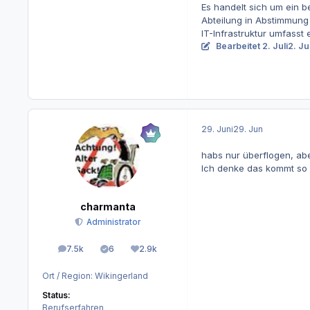
Es handelt sich um ein b
Abteilung in Abstimmung 
IT-Infrastruktur umfass
Bearbeitet
2. Juli
2. Ju
29. Juni
29. Jun
habs nur überflogen, ab
Ich denke das kommt so
charmanta
Administrator
7.5k
6
2.9k
Beiträge
Lösungen
Reputation
Ort / Region:
Wikingerland
Status:
Berufserfahren