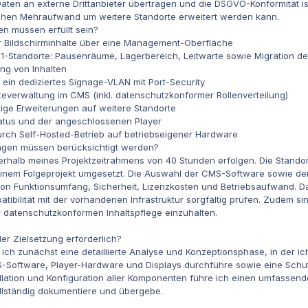
aten an externe Drittanbieter übertragen und die DSGVO-Konformität ist 
chen Mehraufwand um weitere Standorte erweitert werden kann.
n müssen erfüllt sein?
er Bildschirminhalte über eine Management-Oberfläche
t-1-Standorte: Pausenräume, Lagerbereich, Leitwarte sowie Migration 
ng von Inhalten
ein dediziertes Signage-VLAN mit Port-Security
everwaltung im CMS (inkl. datenschutzkonformer Rollenverteilung)
ftige Erweiterungen auf weitere Standorte
atus und der angeschlossenen Player
rch Self-Hosted-Betrieb auf betriebseigener Hardware
ngen müssen berücksichtigt werden?
halb meines Projektzeitrahmens von 40 Stunden erfolgen. Die Standorte
einem Folgeprojekt umgesetzt. Die Auswahl der CMS-Software sowie der 
von Funktionsumfang, Sicherheit, Lizenzkosten und Betriebsaufwand.
patibilität mit der vorhandenen Infrastruktur sorgfältig prüfen. Zude
r datenschutzkonformen Inhaltspflege einzuhalten.
 der Zielsetzung erforderlich?
ch zunächst eine detaillierte Analyse und Konzeptionsphase, in der ich 
-Software, Player-Hardware und Displays durchführe sowie eine Schu
allation und Konfiguration aller Komponenten führe ich einen umfassen
lständig dokumentiere und übergebe.