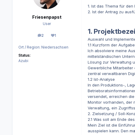
1. Ist das Thema für den 
2. Ist der Antrag zu ausf
Friesenpapst
User
1. Projektbez
2
1
Beiträge
Reputation
Auswahl und Implementier
1.1 Kurzform der Aufgabe
Ort / Region:
Niedersachsen
Ich absolviere meine Au
Status:
mittelständischen Untern
Azubi
Lösung zur Verwaltung un
Gewerbliche Mitarbeiter 
zentral verwaltbaren Digi
1.2 Ist-Analyse
In den Produktions-, La
Betriebsratsinformation
versendet, erreichen die
Monitor vorhanden, der m
Verwaltung, ein Zugriffs
2. Zielsetzung / Soll-Kon
2.1 Was soll am Ende des 
Mein Ziel ist die Einführ
ausspielen kann. Den man