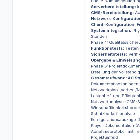
Phase 3: Implementierun
Serverbereitstellung:
In
CMS-Bereitstellung:
Au
Netzwerk-Konfiguratio
Client-Konfiguration:
Er
Systemintegration:
Phys
Stunden
Phase 4: Qualitätssiche
Funktionstests:
Testen 
Sicherheitstests:
Verifi
Übergabe & Einweisung
Phase 5: Projektdokumen
Erstellung der vollständ
Gesamtaufwand: 40 S
Dokumentationsanlagen
Netzwerkplan (Vorher-/N
Lastenheft und Pflichten
Nutzwertanalyse (CMS-So
Wirtschaftlichkeitsbere
Schutzbedarfsanalyse
Konfigurationsauszüge (S
Player-Dokumentation (Ab
Abnahmeprotokoll mit T
Projektumfeld