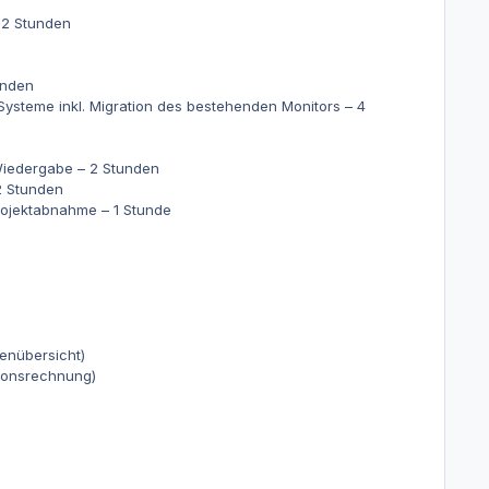
–
2 Stunden
unden
Systeme inkl. Migration des bestehenden Monitors –
4
Wiedergabe –
2 Stunden
2 Stunden
Projektabnahme –
1 Stunde
enübersicht)
tionsrechnung)