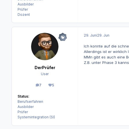
Ausbilder
Prüfer
Dozent
29. Juni
29. Jun
Ich konnte auf die schne
Allerdings ist er wirklic
MMn gibt es auch eine B
Z.B. unter Phase 3 kanns
DerPrüfer
User
7
5
Beiträge
Reputation
Status:
Berufserfahren
Ausbilder
Prüfer
Systemintegration (SI)