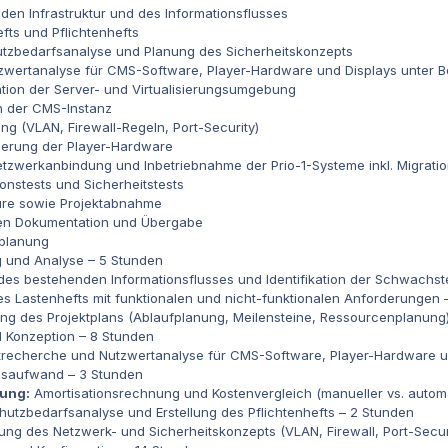
den Infrastruktur und des Informationsflusses
fts und Pflichtenhefts
tzbedarfsanalyse und Planung des Sicherheitskonzepts
wertanalyse für CMS-Software, Player-Hardware und Displays unter Ber
ration der Server- und Virtualisierungsumgebung
n der CMS-Instanz
ung (VLAN, Firewall-Regeln, Port-Security)
herung der Player-Hardware
Netzwerkanbindung und Inbetriebnahme der Prio-1-Systeme inkl. Migrat
nstests und Sicherheitstests
ure sowie Projektabnahme
hen Dokumentation und Übergabe
tplanung
ng und Analyse – 5 Stunden
s bestehenden Informationsflusses und Identifikation der Schwachst
es Lastenhefts mit funktionalen und nicht-funktionalen Anforderungen 
ung des Projektplans (Ablaufplanung, Meilensteine, Ressourcenplanung
d Konzeption – 8 Stunden
recherche und Nutzwertanalyse für CMS-Software, Player-Hardware un
ebsaufwand –
3 Stunden
fung:
Amortisationsrechnung und Kostenvergleich (manueller vs. automa
utzbedarfsanalyse und Erstellung des Pflichtenhefts –
2 Stunden
ng des Netzwerk- und Sicherheitskonzepts (VLAN, Firewall, Port-Secur