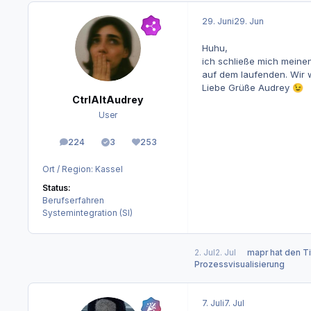
29. Juni
29. Jun
Huhu,
ich schließe mich meinen
auf dem laufenden. Wir w
Liebe Grüße Audrey
😉
CtrlAltAudrey
User
224
3
253
Beiträge
Lösungen
Reputation
Ort / Region:
Kassel
Status:
Berufserfahren
Systemintegration (SI)
2. Jul
2. Jul
mapr
hat den Ti
Prozessvisualisierung
7. Juli
7. Jul