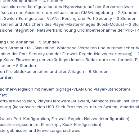
g und Konfiguration – 14 Stunden
stallation und Konfiguration des Hypervisors auf der Serverhardware 
fsetzen und Absichern der virtualisierten CMS-Umgebung –
2 Stunden
n:
Switch-Konfiguration: VLANs, Routing und Port-Security –
3 Stunden
stellen und Absichern des Player-Master-Images (Kiosk-Modus) –
3 St
ische Integration, Netzwerkanbindung und Inbetriebnahme der Prio-1-
rung und Abnahme – 5 Stunden
von Stromausfall-Simulation, Watchdog-Verhalten und automatischer 
kation der Port-Security und der Firewall-Regeln (Netzwerktrennung) –
:
Kurze Einweisung der zukünftigen Inhalts-Redakteure und formelle 
tation – 8 Stunden
igen Projektdokumentation und aller Anlagen –
8 Stunden
tunden
achher-Vergleich mit neuem Signage-VLAN und Player-Standorten)
heft
ftware-Vergleich, Player-Hardware-Auswahl, Monitorauswahl mit Kost
chnung (Kostenvergleich USB-Stick-Prozess vs. neues System, Amortisa
witch-Port-Konfiguration, Firewall-Regeln, Netzwerkkonfiguration)
sicherungsschritte, Klonskript, Kiosk-Konfiguration)
estergebnissen und Einweisungsnachweis