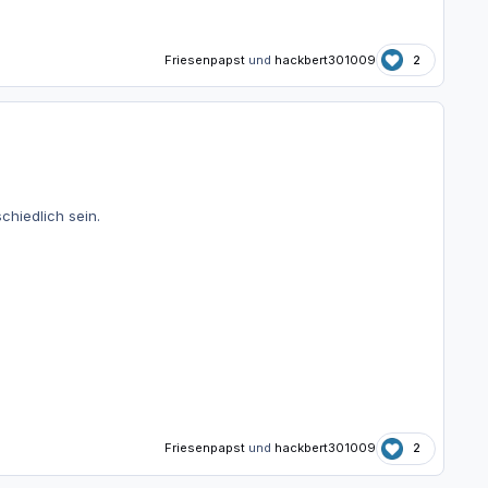
Friesenpapst
und
hackbert301009
2
hiedlich sein.
Friesenpapst
und
hackbert301009
2