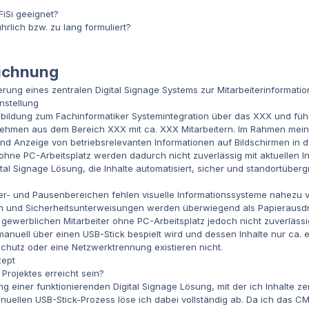
FiSi geeignet?
ührlich bzw. zu lang formuliert?
eichnung
ung eines zentralen Digital Signage Systems zur Mitarbeiterinformatio
nstellung
sbildung zum Fachinformatiker Systemintegration über das XXX und füh
ehmen aus dem Bereich XXX mit ca. XXX Mitarbeitern. Im Rahmen meines
d Anzeige von betriebsrelevanten Informationen auf Bildschirmen in d
ohne PC-Arbeitsplatz werden dadurch nicht zuverlässig mit aktuellen Inf
tal Signage Lösung, die Inhalte automatisiert, sicher und standortübergr
ger- und Pausenbereichen fehlen visuelle Informationssysteme nahezu 
en und Sicherheitsunterweisungen werden überwiegend als Papierausdru
 gewerblichen Mitarbeiter ohne PC-Arbeitsplatz jedoch nicht zuverlässig
anuell über einen USB-Stick bespielt wird und dessen Inhalte nur ca. e
schutz oder eine Netzwerktrennung existieren nicht.
zept
Projektes erreicht sein?
ung einer funktionierenden Digital Signage Lösung, mit der ich Inhalte ze
uellen USB-Stick-Prozess löse ich dabei vollständig ab. Da ich das C