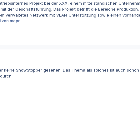
etriebsinternes Projekt bei der XXX, einem mittelständischen Unternehme
mit der Geschäftsführung. Das Projekt betrifft die Bereiche Produktio
t ein verwaltetes Netzwerk mit VLAN-Unterstützung sowie einen vorhan
l
von mapr
er keine ShowStopper gesehen. Das Thema als solches ist auch schon b
 durch