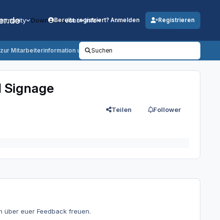
er.de
mmunity
Downloads
Jobs
Info
Bereits registriert? Anmelden
Registrieren
zur Mitarbeiterinformation und Prozessvisualisierung
Suchen
l Signage
Teilen
Follower
h über euer Feedback freuen.