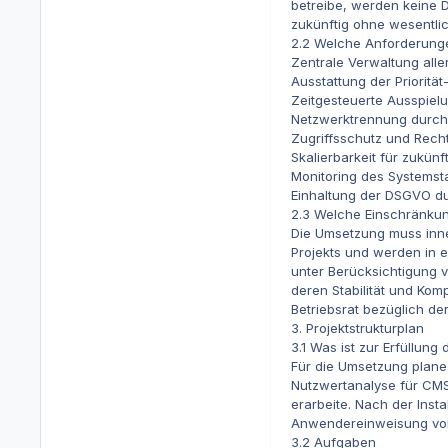
betreibe, werden keine D
zukünftig ohne wesentli
2.2 Welche Anforderunge
Zentrale Verwaltung all
Ausstattung der Prioritä
Zeitgesteuerte Ausspielu
Netzwerktrennung durch 
Zugriffsschutz und Recht
Skalierbarkeit für zukün
Monitoring des Systemst
Einhaltung der DSGVO du
2.3 Welche Einschränku
Die Umsetzung muss inner
Projekts und werden in 
unter Berücksichtigung 
deren Stabilität und Kom
Betriebsrat bezüglich de
3. Projektstrukturplan
3.1 Was ist zur Erfüllung
Für die Umsetzung plane i
Nutzwertanalyse für CMS
erarbeite. Nach der Inst
Anwendereinweisung vol
3.2 Aufgaben