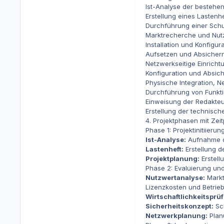
Ist-Analyse der bestehen
Erstellung eines Lastenhe
Durchführung einer Schu
Marktrecherche und Nutz
Installation und Konfigu
Aufsetzen und Absicher
Netzwerkseitige Einricht
Konfiguration und Absic
Physische Integration, 
Durchführung von Funktio
Einweisung der Redakte
Erstellung der technisc
4. Projektphasen mit Zei
Phase 1: Projektinitiieru
Ist-Analyse:
Aufnahme de
Lastenheft:
Erstellung d
Projektplanung:
Erstell
Phase 2: Evaluierung un
Nutzwertanalyse:
Markt
Lizenzkosten und Betri
Wirtschaftlichkeitsprü
Sicherheitskonzept:
Sch
Netzwerkplanung:
Planu