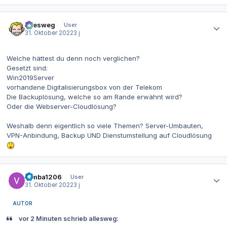
Autor-Statistiken
allesweg
User
31. Oktober 2022
3 j
Welche hättest du denn noch verglichen?
Gesetzt sind:
Win2019Server
vorhandene Digitalisierungsbox von der Telekom
Die Backuplösung, welche so am Rande erwähnt wird?
Oder die Webserver-Cloudlösung?
Weshalb denn eigentlich so viele Themen? Server-Umbauten,
VPN-Anbindung, Backup UND Dienstumstellung auf Cloudlösung
Autor-Statistiken
Simba1206
User
31. Oktober 2022
3 j
AUTOR
vor 2 Minuten schrieb allesweg: