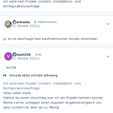
Ich sehe kein Projekt, sondern Installations- und
Konfigurationsaufträge.
Autor-Statistiken
charmanta
Administrator
31. Oktober 2022
3 j
jo. es ist überhaupt kein kaufmännischer Ansatz erkennbar...
Autor-Statistiken
Simba1206
User
31. Oktober 2022
3 j
AUTOR
Gerade eben schrieb allesweg:
Ich sehe kein Projekt, sondern Installations- und
Konfigurationsaufträge.
Okay vielen Dank.
Hättest du einen Vorschlag was ich als Projekt nehmen könnte.
Meine Lehrer schlagen einen stupiden Angebotsvergleich vor,
dass scheint mir aber als zu Wenig.