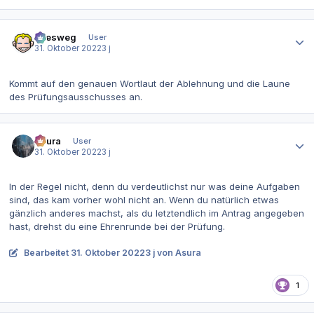
Autor-Statistiken
allesweg
User
31. Oktober 2022
3 j
Kommt auf den genauen Wortlaut der Ablehnung und die Laune
des Prüfungsausschusses an.
Autor-Statistiken
Asura
User
31. Oktober 2022
3 j
In der Regel nicht, denn du verdeutlichst nur was deine Aufgaben
sind, das kam vorher wohl nicht an. Wenn du natürlich etwas
gänzlich anderes machst, als du letztendlich im Antrag angegeben
hast, drehst du eine Ehrenrunde bei der Prüfung.
Bearbeitet
31. Oktober 2022
3 j
von Asura
1