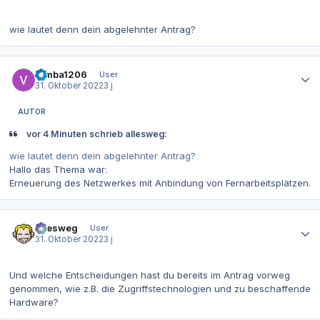
wie lautet denn dein abgelehnter Antrag?
Autor-Statistiken
Simba1206
User
31. Oktober 2022
3 j
AUTOR
vor 4 Minuten schrieb allesweg:
wie lautet denn dein abgelehnter Antrag?
Hallo das Thema war:
Erneuerung des Netzwerkes mit Anbindung von Fernarbeitsplätzen.
Autor-Statistiken
allesweg
User
31. Oktober 2022
3 j
Und welche Entscheidungen hast du bereits im Antrag vorweg
genommen, wie z.B. die Zugriffstechnologien und zu beschaffende
Hardware?