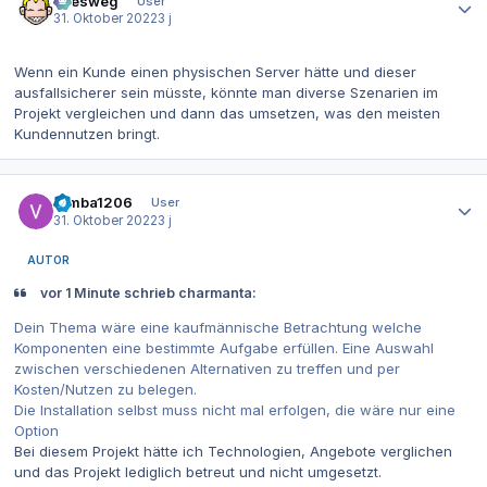
allesweg
User
31. Oktober 2022
3 j
Wenn ein Kunde einen physischen Server hätte und dieser
ausfallsicherer sein müsste, könnte man diverse Szenarien im
Projekt vergleichen und dann das umsetzen, was den meisten
Kundennutzen bringt.
Autor-Statistiken
Simba1206
User
31. Oktober 2022
3 j
AUTOR
vor 1 Minute schrieb charmanta:
Dein Thema wäre eine kaufmännische Betrachtung welche
Komponenten eine bestimmte Aufgabe erfüllen. Eine Auswahl
zwischen verschiedenen Alternativen zu treffen und per
Kosten/Nutzen zu belegen.
Die Installation selbst muss nicht mal erfolgen, die wäre nur eine
Option
Bei diesem Projekt hätte ich Technologien, Angebote verglichen
und das Projekt lediglich betreut und nicht umgesetzt.