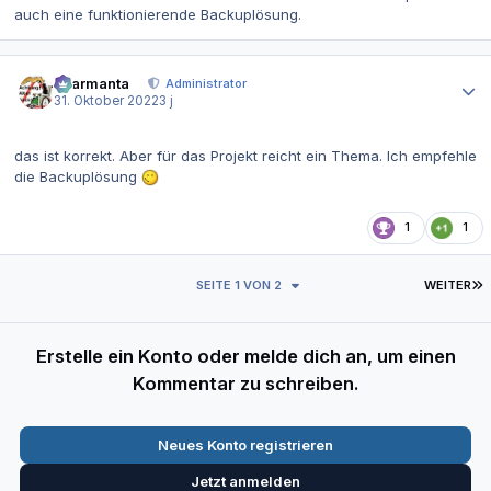
auch eine funktionierende Backuplösung.
Autor-Statistiken
charmanta
Administrator
31. Oktober 2022
3 j
das ist korrekt. Aber für das Projekt reicht ein Thema. Ich empfehle
die Backuplösung
1
1
L
SEITE 1 VON 2
WEITER
Erstelle ein Konto oder melde dich an, um einen
Kommentar zu schreiben.
Neues Konto registrieren
Jetzt anmelden