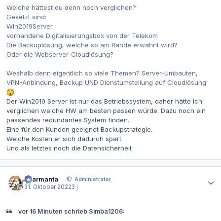
Welche hättest du denn noch verglichen?
Gesetzt sind:
Win2019Server
vorhandene Digitalisierungsbox von der Telekom
Die Backuplösung, welche so am Rande erwähnt wird?
Oder die Webserver-Cloudlösung?
Weshalb denn eigentlich so viele Themen? Server-Umbauten,
VPN-Anbindung, Backup UND Dienstumstellung auf Cloudlösung
Der Win2019 Server ist nur das Betriebssystem, daher hätte ich
verglichen welche HW am besten passen würde. Dazu noch ein
passendes redundantes System finden.
Eine für den Kunden geeignet Backupstrategie.
Welche Kosten er sich dadurch spart.
Und als letztes noch die Datensicherheit
Autor-Statistiken
charmanta
Administrator
31. Oktober 2022
3 j
vor 16 Minuten schrieb Simba1206: