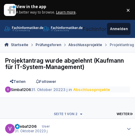
Zum Inhalt springen
View in the app
×
A better way to browse.
Learn more
.
Di
Fachinformatiker.de
Anmelden
Startseite
Prüfungsforen
Abschlussprojekte
Projektantrag
Projektantrag wurde abgelehnt (Kaufmann
für IT-System-Management)
Teilen
Follower
Simba1206
31. Oktober 2022
3 j
in
Abschlussprojekte
L
SEITE 1 VON 2
WEITER
Autor-Statistiken
Simba1206
User
31. Oktober 2022
3 j