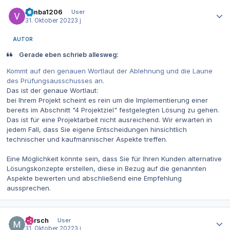
Autor-Statistiken
Simba1206
User
31. Oktober 2022
3 j
AUTOR
Gerade eben schrieb allesweg:
Kommt auf den genauen Wortlaut der Ablehnung und die Laune
des Prüfungsausschusses an.
Das ist der genaue Wortlaut:
bei Ihrem Projekt scheint es rein um die Implementierung einer
bereits im Abschnitt "4 Projektziel" festgelegten Lösung zu gehen.
Das ist für eine Projektarbeit nicht ausreichend. Wir erwarten in
jedem Fall, dass Sie eigene Entscheidungen hinsichtlich
technischer und kaufmännischer Aspekte treffen.
Eine Möglichkeit könnte sein, dass Sie für Ihren Kunden alternative
Lösungskonzepte erstellen, diese in Bezug auf die genannten
Aspekte bewerten und abschließend eine Empfehlung
aussprechen.
Autor-Statistiken
Börsch
User
31. Oktober 2022
3 j