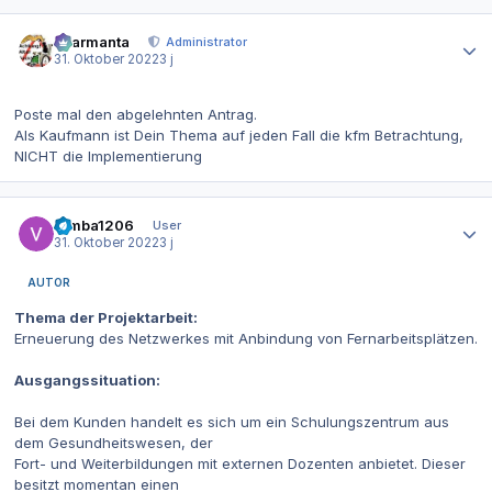
Autor-Statistiken
charmanta
Administrator
31. Oktober 2022
3 j
Poste mal den abgelehnten Antrag.
Als Kaufmann ist Dein Thema auf jeden Fall die kfm Betrachtung,
NICHT die Implementierung
Autor-Statistiken
Simba1206
User
31. Oktober 2022
3 j
AUTOR
Thema der Projektarbeit:
Erneuerung des Netzwerkes mit Anbindung von Fernarbeitsplätzen.
Ausgangssituation:
Bei dem Kunden handelt es sich um ein Schulungszentrum aus
dem Gesundheitswesen, der
Fort- und Weiterbildungen mit externen Dozenten anbietet. Dieser
besitzt momentan einen