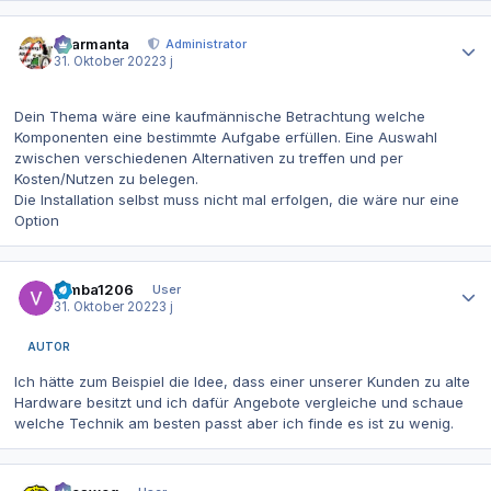
Autor-Statistiken
charmanta
Administrator
31. Oktober 2022
3 j
Dein Thema wäre eine kaufmännische Betrachtung welche
Komponenten eine bestimmte Aufgabe erfüllen. Eine Auswahl
zwischen verschiedenen Alternativen zu treffen und per
Kosten/Nutzen zu belegen.
Die Installation selbst muss nicht mal erfolgen, die wäre nur eine
Option
Autor-Statistiken
Simba1206
User
31. Oktober 2022
3 j
AUTOR
Ich hätte zum Beispiel die Idee, dass einer unserer Kunden zu alte
Hardware besitzt und ich dafür Angebote vergleiche und schaue
welche Technik am besten passt aber ich finde es ist zu wenig.
Autor-Statistiken