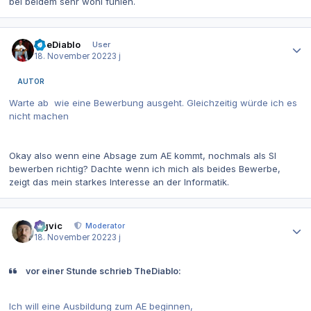
bei beidem sehr wohl fühlen.
Autor-Statistiken
TheDiablo
User
18. November 2022
3 j
AUTOR
Warte ab wie eine Bewerbung ausgeht. Gleichzeitig würde ich es
nicht machen
Okay also wenn eine Absage zum AE kommt, nochmals als SI
bewerben richtig? Dachte wenn ich mich als beides Bewerbe,
zeigt das mein starkes Interesse an der Informatik.
Autor-Statistiken
bigvic
Moderator
18. November 2022
3 j
vor einer Stunde schrieb TheDiablo:
Ich will eine Ausbildung zum AE beginnen,