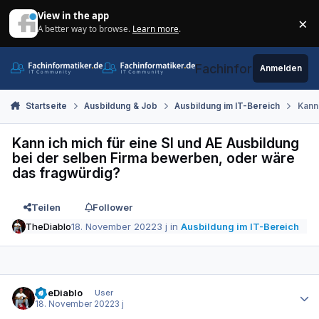
Zum Inhalt springen
View in the app
×
A better way to browse.
Learn more
.
Di
Fachinformatiker.de
Anmelden
Startseite
Ausbildung & Job
Ausbildung im IT-Bereich
Kann
Kann ich mich für eine SI und AE Ausbildung
bei der selben Firma bewerben, oder wäre
das fragwürdig?
Teilen
Follower
TheDiablo
18. November 2022
3 j
in
Ausbildung im IT-Bereich
Autor-Statistiken
TheDiablo
User
18. November 2022
3 j