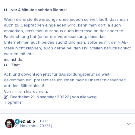
vor 4 Minuten schrieb Rienne:
Wenn die erste Bewerbungsrunde jedoch so weit läuft, dass man
auch zu Gesprächen eingeladen wird, kann man dort ja auch
anmerken, dass man durchaus auch Interesse an der anderen
Fachrichtung hat (unter der Voraussetzung, dass das
Unternehmen auch beides sucht) und man, sollte es mit der FIAE-
Stelle nicht klappen, auch gerne bei den FISI-Stellen berücksichtigt
werden möchte.
meinst du:
Zitat
Ach und obwohl ich jetzt für $Ausbildungsberuf so weit
gekommen bin, präsentiere ich Ihnen meine Unentschlossenheit
auf dem Silbertablett!
Von mir ein klares nein.
Bearbeitet
21. November 2022
3 j
von allesweg
Tippfehler
Autor-Statistiken
TheDiablo
User
21. November 2022
3 j