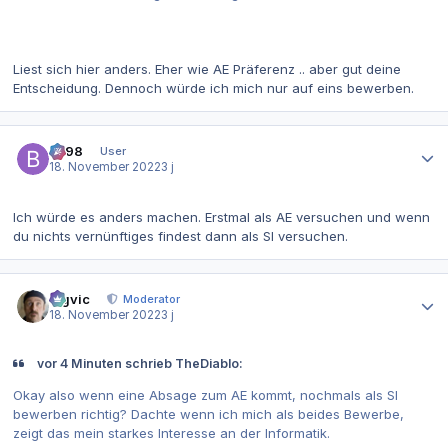
Liest sich hier anders. Eher wie AE Präferenz .. aber gut deine
Entscheidung. Dennoch würde ich mich nur auf eins bewerben.
Autor-Statistiken
be98
User
18. November 2022
3 j
Ich würde es anders machen. Erstmal als AE versuchen und wenn
du nichts vernünftiges findest dann als SI versuchen.
Autor-Statistiken
bigvic
Moderator
18. November 2022
3 j
vor 4 Minuten schrieb TheDiablo:
Okay also wenn eine Absage zum AE kommt, nochmals als SI
bewerben richtig? Dachte wenn ich mich als beides Bewerbe,
zeigt das mein starkes Interesse an der Informatik.