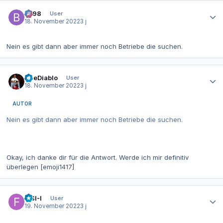
Autor-Statistiken
be98
User
18. November 2022
3 j
Nein es gibt dann aber immer noch Betriebe die suchen.
Autor-Statistiken
TheDiablo
User
18. November 2022
3 j
AUTOR
Nein es gibt dann aber immer noch Betriebe die suchen.
Okay, ich danke dir für die Antwort. Werde ich mir definitiv
überlegen [emoji1417]
Autor-Statistiken
FISI-I
User
19. November 2022
3 j