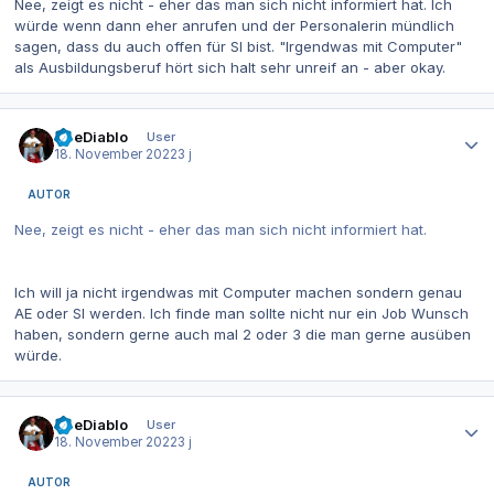
Nee, zeigt es nicht - eher das man sich nicht informiert hat. Ich
würde wenn dann eher anrufen und der Personalerin mündlich
sagen, dass du auch offen für SI bist. "Irgendwas mit Computer"
als Ausbildungsberuf hört sich halt sehr unreif an - aber okay.
Autor-Statistiken
TheDiablo
User
18. November 2022
3 j
AUTOR
Nee, zeigt es nicht - eher das man sich nicht informiert hat.
Ich will ja nicht irgendwas mit Computer machen sondern genau
AE oder SI werden. Ich finde man sollte nicht nur ein Job Wunsch
haben, sondern gerne auch mal 2 oder 3 die man gerne ausüben
würde.
Autor-Statistiken
TheDiablo
User
18. November 2022
3 j
AUTOR