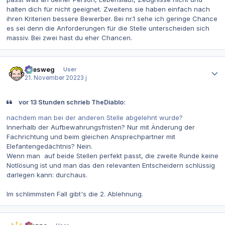
halten dich für nicht geeignet. Zweitens sie haben einfach nach
ihren Kriterien bessere Bewerber. Bei nr.1 sehe ich geringe Chance
es sei denn die Anforderungen für die Stelle unterscheiden sich
massiv. Bei zwei hast du eher Chancen.
Autor-Statistiken
allesweg
User
21. November 2022
3 j
vor 13 Stunden schrieb TheDiablo:
nachdem man bei der anderen Stelle abgelehnt wurde?
Innerhalb der Aufbewahrungsfristen? Nur mit Änderung der
Fachrichtung und beim gleichen Ansprechpartner mit
Elefantengedächtnis? Nein.
Wenn man auf beide Stellen perfekt passt, die zweite Runde keine
Notlösung ist und man das den relevanten Entscheidern schlüssig
darlegen kann: durchaus.
Im schlimmsten Fall gibt's die 2. Ablehnung.
Autor-Statistiken