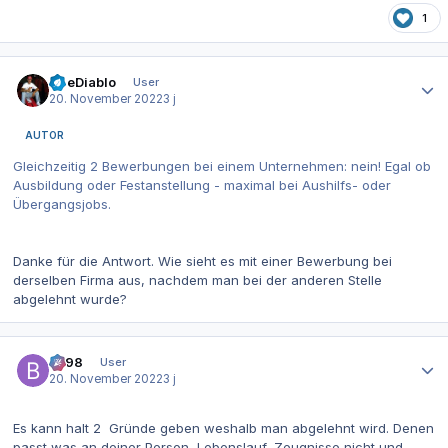
1
Autor-Statistiken
TheDiablo
User
20. November 2022
3 j
AUTOR
Gleichzeitig 2 Bewerbungen bei einem Unternehmen: nein! Egal ob
Ausbildung oder Festanstellung - maximal bei Aushilfs- oder
Übergangsjobs.
Danke für die Antwort. Wie sieht es mit einer Bewerbung bei
derselben Firma aus, nachdem man bei der anderen Stelle
abgelehnt wurde?
Autor-Statistiken
be98
User
20. November 2022
3 j
Es kann halt 2 Gründe geben weshalb man abgelehnt wird. Denen
passt was an deiner Person, Lebenslauf, Zeugnisse nicht und