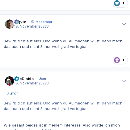
1
Autor-Statistiken
bigvic
Moderator
18. November 2022
3 j
Bewirb dich auf eins. Und wenn du AE machen willst, dann mach
das auch und nicht SI nur weil grad verfügbar.
1
Autor-Statistiken
TheDiablo
User
18. November 2022
3 j
AUTOR
Bewirb dich auf eins. Und wenn du AE machen willst, dann mach
das auch und nicht SI nur weil grad verfügbar.
Wie gesagt beides ist in meinem Interesse. Also würde ich mich