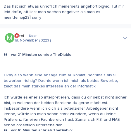
Das hat sich etwas unhöflich meinerseits angehört bigvic. Tut mir
leid dafür, oft liest man sachen negativer als man es
meint[emoji23] sorry
Autor-Statistiken
Mirel
User
18. November 2022
3 j
vor 21 Minuten schrieb TheDiablo:
Okay also wenn eine Absage zum AE kommt, nochmals als SI
bewerben richtig? Dachte wenn ich mich als beides Bewerbe,
zeigt das mein starkes Interesse an der Informatik.
Ich würde es eher so interpretieren, dass du dir selbst nicht sicher
bist, in welchen der beiden Bereiche du gerne möchtest.
Insbesondere wenn ich dich als potenzieller Arbeitgeber nicht
kenne, würde ich mich schon stark wundern, wenn du keine
Präferenz für einen Fachbereich hast. Zumal sich FISI und FIAE
schon ordentlich unterscheiden.
vor 10 Minuten schrieb TheDiablo: