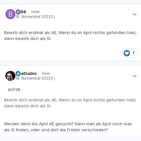
Autor-Statistiken
be98
User
18. November 2022
3 j
Bewirb dich erstmal als AE. Wenn du im April nichts gefunden hast,
dann bewirb dich als SI.
1
Autor-Statistiken
TheDiablo
User
18. November 2022
3 j
AUTOR
Bewirb dich erstmal als AE. Wenn du im April nichts gefunden hast,
dann bewirb dich als SI.
Werden denn bis April AE gesucht? Kann man ab April noch was
als SI finden, oder sind dort die Fristen verschieden?