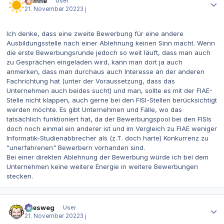
Rienne
User
21. November 2022
3 j
Ich denke, dass eine zweite Bewerbung für eine andere
Ausbildungsstelle nach einer Ablehnung keinen Sinn macht. Wenn
die erste Bewerbungsrunde jedoch so weit läuft, dass man auch
zu Gesprächen eingeladen wird, kann man dort ja auch
anmerken, dass man durchaus auch Interesse an der anderen
Fachrichtung hat (unter der Voraussetzung, dass das
Unternehmen auch beides sucht) und man, sollte es mit der FIAE-
Stelle nicht klappen, auch gerne bei den FISI-Stellen berücksichtigt
werden möchte. Es gibt Unternehmen und Fälle, wo das
tatsächlich funktioniert hat, da der Bewerbungspool bei den FISIs
doch noch einmal ein anderer ist und im Vergleich zu FIAE weniger
Informatik-Studienabbrecher als (z.T. doch harte) Konkurrenz zu
"unerfahrenen" Bewerbern vorhanden sind.
Bei einer direkten Ablehnung der Bewerbung würde ich bei dem
Unternehmen keine weitere Energie in weitere Bewerbungen
stecken.
Autor-Statistiken
allesweg
User
21. November 2022
3 j