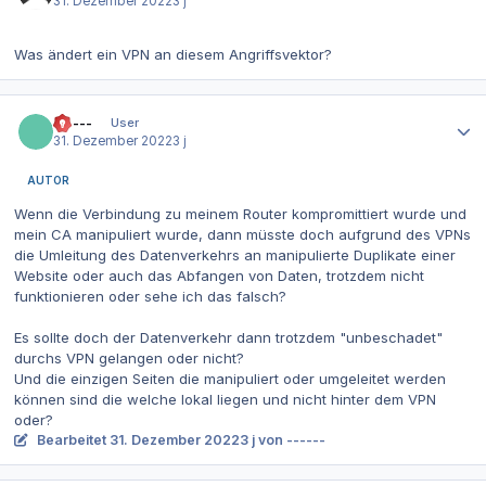
31. Dezember 2022
3 j
Was ändert ein VPN an diesem Angriffsvektor?
Autor-Statistiken
------
User
31. Dezember 2022
3 j
AUTOR
Wenn die Verbindung zu meinem Router kompromittiert wurde und
mein CA manipuliert wurde, dann müsste doch aufgrund des VPNs
die Umleitung des Datenverkehrs an manipulierte Duplikate einer
Website oder auch das Abfangen von Daten, trotzdem nicht
funktionieren oder sehe ich das falsch?
Es sollte doch der Datenverkehr dann trotzdem "unbeschadet"
durchs VPN gelangen oder nicht?
Und die einzigen Seiten die manipuliert oder umgeleitet werden
können sind die welche lokal liegen und nicht hinter dem VPN
oder?
Bearbeitet
31. Dezember 2022
3 j
von ------