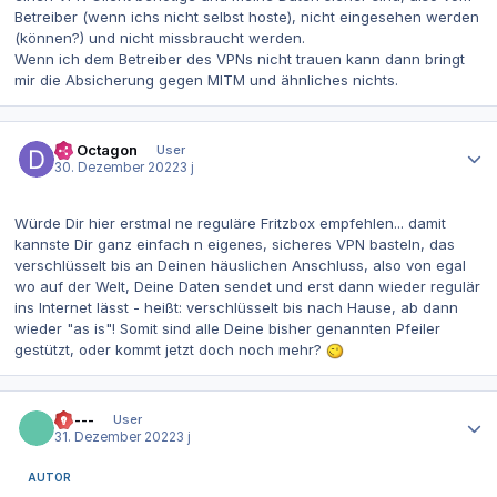
Betreiber (wenn ichs nicht selbst hoste), nicht eingesehen werden
(können?) und nicht missbraucht werden.
Wenn ich dem Betreiber des VPNs nicht trauen kann dann bringt
mir die Absicherung gegen MITM und ähnliches nichts.
Autor-Statistiken
Dr. Octagon
User
30. Dezember 2022
3 j
Würde Dir hier erstmal ne reguläre Fritzbox empfehlen... damit
kannste Dir ganz einfach n eigenes, sicheres VPN basteln, das
verschlüsselt bis an Deinen häuslichen Anschluss, also von egal
wo auf der Welt, Deine Daten sendet und erst dann wieder regulär
ins Internet lässt - heißt: verschlüsselt bis nach Hause, ab dann
wieder "as is"! Somit sind alle Deine bisher genannten Pfeiler
gestützt, oder kommt jetzt doch noch mehr?
Autor-Statistiken
------
User
31. Dezember 2022
3 j
AUTOR