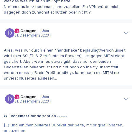
war das was ich auch im Kopf hatte.
Nur um das kurz nochmal sicherzustellen: Ein VPN würde mich
dagegen doch zunächst schützen oder nicht ?
Autor-Statistiken
Dr. Octagon
User
31. Dezember 2022
3 j
Alles, was nur durch einen "handshake" beglaubigt/verschlüsselt
wird (hier SSL/TLS-Zertifikate im Browser)... ist gegen MITM nicht
gesichert. Aber, wenn es etwas gibt, dass nur den beiden
Gegenstellen bekannt ist und nicht noch on the fly übermittelt
werden muss (z.B. ein PreSharedKey), kann auch ein MITM nix
unverschlüselltes auslesen...
Autor-Statistiken
Dr. Octagon
User
31. Dezember 2022
3 j
vor einer Stunde schrieb ------:
[...} und ein manipuliertes Duplikat der Seite, mit original Inhalten,
anzuzeigen.