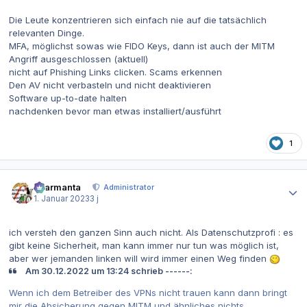
Die Leute konzentrieren sich einfach nie auf die tatsächlich
relevanten Dinge.
MFA, möglichst sowas wie FIDO Keys, dann ist auch der MITM
Angriff ausgeschlossen (aktuell)
nicht auf Phishing Links clicken. Scams erkennen
Den AV nicht verbasteln und nicht deaktivieren
Software up-to-date halten
nachdenken bevor man etwas installiert/ausführt
1
Autor-Statistiken
charmanta
Administrator
1. Januar 2023
3 j
ich versteh den ganzen Sinn auch nicht. Als Datenschutzprofi : es
gibt keine Sicherheit, man kann immer nur tun was möglich ist,
aber wer jemanden linken will wird immer einen Weg finden
Am 30.12.2022 um 13:24 schrieb ------:
Wenn ich dem Betreiber des VPNs nicht trauen kann dann bringt
mir die Absicherung gegen MITM und ähnliches nichts.