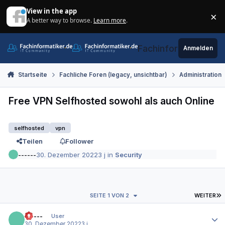
Zum Inhalt springen
View in the app
×
A better way to browse.
Learn more
.
Di
Fachinformatiker.de
Anmelden
Startseite
Fachliche Foren (legacy, unsichtbar)
Administration
Free VPN Selfhosted sowohl als auch Online
selfhosted
vpn
Teilen
Follower
------
30. Dezember 2022
3 j
in
Security
L
SEITE 1 VON 2
WEITER
Autor-Statistiken
------
User
30. Dezember 2022
3 j