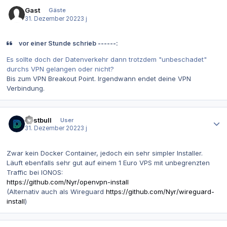
Gast
Gäste
31. Dezember 2022
3 j
vor einer Stunde schrieb ------:
Es sollte doch der Datenverkehr dann trotzdem "unbeschadet"
durchs VPN gelangen oder nicht?
Bis zum VPN Breakout Point. Irgendwann endet deine VPN
Verbindung.
Autor-Statistiken
Dustbull
User
31. Dezember 2022
3 j
Zwar kein Docker Container, jedoch ein sehr simpler Installer.
Läuft ebenfalls sehr gut auf einem 1 Euro VPS mit unbegrenzten
Traffic bei IONOS:
https://github.com/Nyr/openvpn-install
(Alternativ auch als Wireguard
https://github.com/Nyr/wireguard-
install
)
Autor-Statistiken