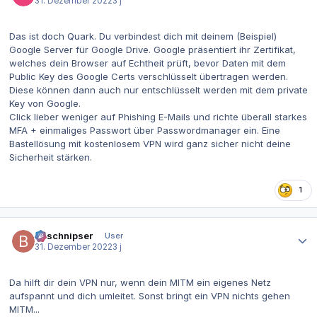
31. Dezember 2022
3 j
Das ist doch Quark. Du verbindest dich mit deinem (Beispiel)
Google Server für Google Drive. Google präsentiert ihr Zertifikat,
welches dein Browser auf Echtheit prüft, bevor Daten mit dem
Public Key des Google Certs verschlüsselt übertragen werden.
Diese können dann auch nur entschlüsselt werden mit dem private
Key von Google.
Click lieber weniger auf Phishing E-Mails und richte überall starkes
MFA + einmaliges Passwort über Passwordmanager ein. Eine
Bastellösung mit kostenlosem VPN wird ganz sicher nicht deine
Sicherheit stärken.
1
Autor-Statistiken
Bitschnipser
User
31. Dezember 2022
3 j
Da hilft dir dein VPN nur, wenn dein MITM ein eigenes Netz
aufspannt und dich umleitet. Sonst bringt ein VPN nichts gehen
MITM...