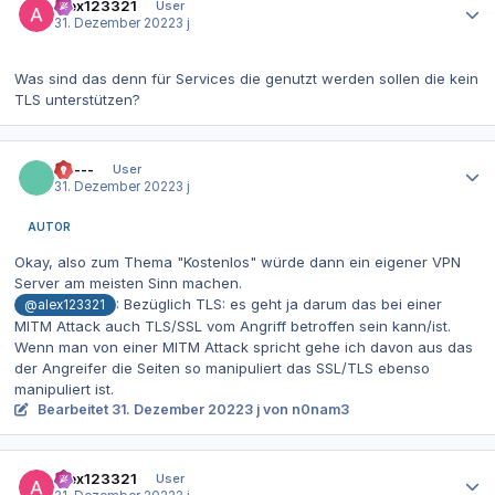
alex123321
User
31. Dezember 2022
3 j
Was sind das denn für Services die genutzt werden sollen die kein
TLS unterstützen?
Autor-Statistiken
------
User
31. Dezember 2022
3 j
AUTOR
Okay, also zum Thema "Kostenlos" würde dann ein eigener VPN
Server am meisten Sinn machen.
: Bezüglich TLS: es geht ja darum das bei einer
@alex123321
MITM Attack auch TLS/SSL vom Angriff betroffen sein kann/ist.
Wenn man von einer MITM Attack spricht gehe ich davon aus das
der Angreifer die Seiten so manipuliert das SSL/TLS ebenso
manipuliert ist.
Bearbeitet
31. Dezember 2022
3 j
von n0nam3
Autor-Statistiken
alex123321
User