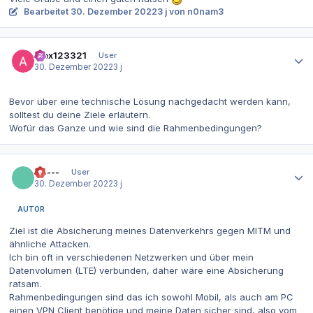
Bearbeitet
30. Dezember 2022
3 j
von n0nam3
Autor-Statistiken
alex123321
User
30. Dezember 2022
3 j
Bevor über eine technische Lösung nachgedacht werden kann,
solltest du deine Ziele erläutern.
Wofür das Ganze und wie sind die Rahmenbedingungen?
Autor-Statistiken
------
User
30. Dezember 2022
3 j
AUTOR
Ziel ist die Absicherung meines Datenverkehrs gegen MITM und
ähnliche Attacken.
Ich bin oft in verschiedenen Netzwerken und über mein
Datenvolumen (LTE) verbunden, daher wäre eine Absicherung
ratsam.
Rahmenbedingungen sind das ich sowohl Mobil, als auch am PC
einen VPN Client benötige und meine Daten sicher sind, also vom