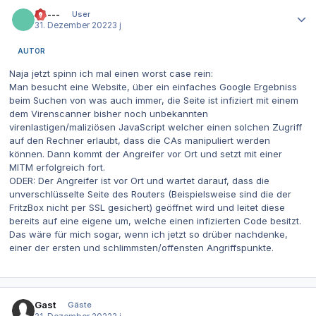
Autor-Statistiken
------
User
31. Dezember 2022
3 j
AUTOR
Naja jetzt spinn ich mal einen worst case rein:
Man besucht eine Website, über ein einfaches Google Ergebniss
beim Suchen von was auch immer, die Seite ist infiziert mit einem
dem Virenscanner bisher noch unbekannten
virenlastigen/maliziösen JavaScript welcher einen solchen Zugriff
auf den Rechner erlaubt, dass die CAs manipuliert werden
können. Dann kommt der Angreifer vor Ort und setzt mit einer
MITM erfolgreich fort.
ODER: Der Angreifer ist vor Ort und wartet darauf, dass die
unverschlüsselte Seite des Routers (Beispielsweise sind die der
FritzBox nicht per SSL gesichert) geöffnet wird und leitet diese
bereits auf eine eigene um, welche einen infizierten Code besitzt.
Das wäre für mich sogar, wenn ich jetzt so drüber nachdenke,
einer der ersten und schlimmsten/offensten Angriffspunkte.
Gast
Gäste