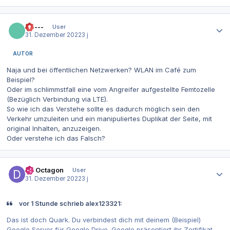
Autor-Statistiken
------
User
31. Dezember 2022
3 j
AUTOR
Naja und bei öffentlichen Netzwerken? WLAN im Café zum
Beispiel?
Oder im schlimmstfall eine vom Angreifer aufgestellte Femtozelle
(Bezüglich Verbindung via LTE).
So wie ich das Verstehe sollte es dadurch möglich sein den
Verkehr umzuleiten und ein manipuliertes Duplikat der Seite, mit
original Inhalten, anzuzeigen.
Oder verstehe ich das Falsch?
Autor-Statistiken
Dr. Octagon
User
31. Dezember 2022
3 j
vor 1 Stunde schrieb alex123321:
Das ist doch Quark. Du verbindest dich mit deinem (Beispiel)
Google Server für Google Drive. Google präsentiert ihr Zertifikat,