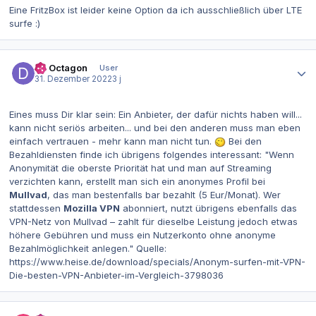
Eine FritzBox ist leider keine Option da ich ausschließlich über LTE
surfe :)
Autor-Statistiken
Dr. Octagon
User
31. Dezember 2022
3 j
Eines muss Dir klar sein: Ein Anbieter, der dafür nichts haben will...
kann nicht seriös arbeiten... und bei den anderen muss man eben
einfach vertrauen - mehr kann man nicht tun.
Bei den
Bezahldiensten finde ich übrigens folgendes interessant: "Wenn
Anonymität die oberste Priorität hat und man auf Streaming
verzichten kann, erstellt man sich ein anonymes Profil bei
Mullvad
, das man bestenfalls bar bezahlt (5 Eur/Monat). Wer
stattdessen
Mozilla VPN
abonniert, nutzt übrigens ebenfalls das
VPN-Netz von Mullvad – zahlt für dieselbe Leistung jedoch etwas
höhere Gebühren und muss ein Nutzerkonto ohne anonyme
Bezahlmöglichkeit anlegen." Quelle:
https://www.heise.de/download/specials/Anonym-surfen-mit-VPN-
Die-besten-VPN-Anbieter-im-Vergleich-3798036
Autor-Statistiken