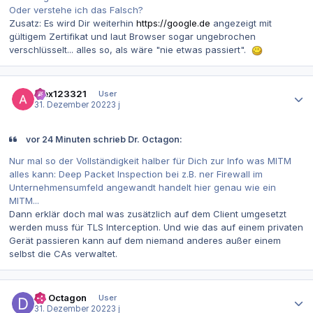
Oder verstehe ich das Falsch?
Zusatz: Es wird Dir weiterhin
https://google.de
angezeigt mit
gültigem Zertifikat und laut Browser sogar ungebrochen
verschlüsselt... alles so, als wäre "nie etwas passiert".
Autor-Statistiken
alex123321
User
31. Dezember 2022
3 j
vor 24 Minuten schrieb Dr. Octagon:
Nur mal so der Vollständigkeit halber für Dich zur Info was MITM
alles kann: Deep Packet Inspection bei z.B. ner Firewall im
Unternehmensumfeld angewandt handelt hier genau wie ein
MITM...
Dann erklär doch mal was zusätzlich auf dem Client umgesetzt
werden muss für TLS Interception. Und wie das auf einem privaten
Gerät passieren kann auf dem niemand anderes außer einem
selbst die CAs verwaltet.
Autor-Statistiken
Dr. Octagon
User
31. Dezember 2022
3 j