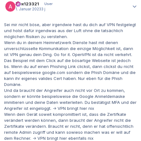
alex123321
User
1. Januar 2023
3 j
Sei mir nicht böse, aber irgendwie hast du dich auf VPN festgelegt
und holst dafür irgendwas aus der Luft ohne die tatsächlich
möglichen Risiken zu verstehen.
Wenn du in deinem Heimnetzwerk Dienste hast mit denen
unverschlüsselte Kommunikation die einzige Möglichkeit ist, dann
ist VPN genau dein Ding. Go for it. OpenVPN ist da nicht verkehrt.
Das Beispiel mit dem Click auf die bösartige Webseite ist jedoch
bs. Wenn du auf einen Phishing Link clickst, dann clickst du nicht
auf beispielsweise google.com sondern die Phish Domäne und die
kann ihr eigenes valides Cert haben. Nur eben für die Phish
Domäne.
Und da braucht der Angreifer auch nicht vor Ort zu kommen,
sondern er könnte beispielsweise die Google Anmeldemaske
immitieren und deine Daten weiterleiten. Du bestätigst MFA und der
Angreifer ist eingeloggt. -> VPN bringt hier nix
Wenn dein Gerät soweit kompromittiert ist, dass die Zertifkate
verändert werden können, dann braucht der Angreifer nicht die
Zertifikate verändern. Braucht er nicht, denn er hat offensichtlich
remote Admin zugriff und kann sowieso machen was er will auf
dem Rechner. -> VPN bringt hier ebenfalls nix