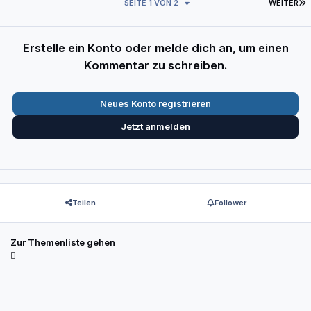
L
SEITE 1 VON 2
WEITER
Erstelle ein Konto oder melde dich an, um einen
Kommentar zu schreiben.
Neues Konto registrieren
Jetzt anmelden
Teilen
Follower
Zur Themenliste gehen