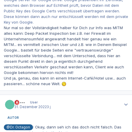
welches dein Browser auf Echtheit prüft, bevor Daten mit dem
Public Key des Google Certs verschlüsselt übertragen werden.
Diese können dann auch nur entschlüsselt werden mit dem private
Key von Google.
Nur mal so der Vollständigkeit halber für Dich zur Info was MITM
alles kann: Deep Packet Inspection bei z.B. ner Firewall im
Unternehmensumfeld angewandt handelt hier genau wie ein
MITM... es vermittelt zwischen User und z.B. wie in Deinem Beispiel
Google... bastelt für beide Seiten eine "vertrauenswürdige"
verschlüsselte Verbindung... mit dem Unterschied, dass hier an
diesem Punkt direkt in den ja eigentlich durchgehend
verschlüsselten Verkehr geschaut werden kann, Client wie auch
Google bekommen hiervon nichts mit!
Und ja, genau, das kann iin einem Internet-Café/Hotel usw... auch
passieren... schöne neue Welt.
Autor-Statistiken
------
User
31. Dezember 2022
3 j
AUTOR
: Okay, dann seh ich das doch nicht falsch. Das
@Dr. Octagon