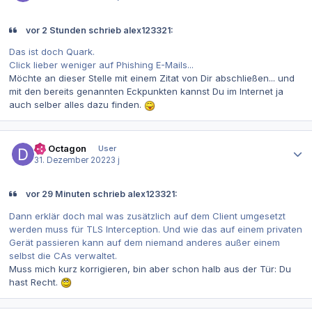
vor 2 Stunden schrieb alex123321:
Das ist doch Quark.
Click lieber weniger auf Phishing E-Mails...
Möchte an dieser Stelle mit einem Zitat von Dir abschließen...
und
mit den bereits genannten Eckpunkten kannst Du im Internet ja
auch selber alles dazu finden.
Autor-Statistiken
Dr. Octagon
User
31. Dezember 2022
3 j
vor 29 Minuten schrieb alex123321:
Dann erklär doch mal was zusätzlich auf dem Client umgesetzt
werden muss für TLS Interception. Und wie das auf einem privaten
Gerät passieren kann auf dem niemand anderes außer einem
selbst die CAs verwaltet.
Muss mich kurz korrigieren, bin aber schon halb aus der Tür: Du
hast Recht.