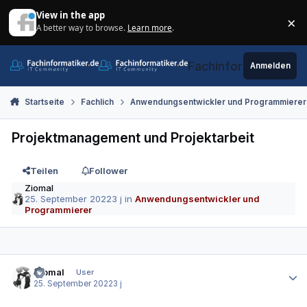
Zum Inhalt springen
View in the app
×
A better way to browse.
Learn more
.
Di
Fachinformatiker.de
Anmelden
Startseite
Fachlich
Anwendungsentwickler und Programmierer
Projektmanagement und Projektarbeit
Teilen
Follower
Ziomal
25. September 2022
3 j
in
Anwendungsentwickler und
Programmierer
Autor-Statistiken
Ziomal
User
25. September 2022
3 j