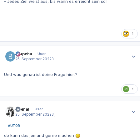
- Jedes Ziel weist aus, bis wann es erreicht sein soll
1
Autor-Statistiken
Brapchu
User
25. September 2022
3 j
Und was genau ist deine Frage hier..?
1
Autor-Statistiken
Ziomal
User
25. September 2022
3 j
AUTOR
ob kann das jemand gerne machen