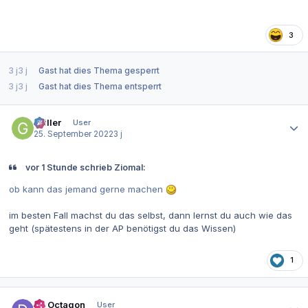
3
3 j
3 j
Gast
hat dies Thema gesperrt
3 j
3 j
Gast
hat dies Thema entsperrt
Autor-Statistiken
Griller
User
25. September 2022
3 j
vor 1 Stunde schrieb Ziomal:
ob kann das jemand gerne machen
im besten Fall machst du das selbst, dann lernst du auch wie das
geht (spätestens in der AP benötigst du das Wissen)
1
Autor-Statistiken
Dr. Octagon
User