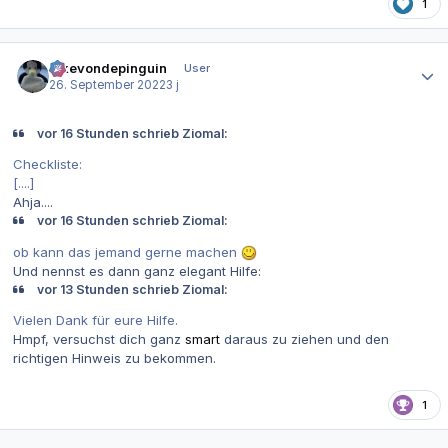
1
Autor-Statistiken
ickevondepinguin
User
26. September 2022
3 j
vor 16 Stunden schrieb Ziomal:
Checkliste:
[....]
Ahja....
vor 16 Stunden schrieb Ziomal:
ob kann das jemand gerne machen
Und nennst es dann ganz elegant Hilfe:
vor 13 Stunden schrieb Ziomal:
Vielen Dank für eure Hilfe.
Hmpf, versuchst dich ganz
smart
daraus zu ziehen und den
richtigen Hinweis zu bekommen.
1