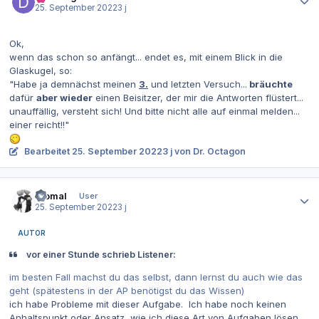
25. September 2022
3 j
Ok,
wenn das schon so anfängt... endet es, mit einem Blick in die
Glaskugel, so:
"Habe ja demnächst meinen
3.
und letzten Versuch...
bräuchte
dafür
aber wieder
einen Beisitzer, der mir die Antworten flüstert...
unauffällig, versteht sich! Und bitte nicht alle auf einmal melden...
einer reicht!!"
Bearbeitet
25. September 2022
3 j
von Dr. Octagon
Autor-Statistiken
Ziomal
User
25. September 2022
3 j
AUTOR
vor einer Stunde schrieb Listener:
im besten Fall machst du das selbst, dann lernst du auch wie das
geht (spätestens in der AP benötigst du das Wissen)
ich habe Probleme mit dieser Aufgabe. Ich habe noch keinen
Anhaltspunkt oder Ansatz, wie ich diese Art von Aufgaben lösen