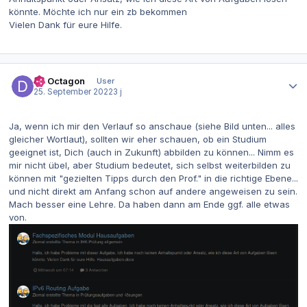
könnte. Möchte ich nur ein zb bekommen
Vielen Dank für eure Hilfe.
Autor-Statistiken
Dr. Octagon
User
25. September 2022
3 j
Ja, wenn ich mir den Verlauf so anschaue (siehe Bild unten... alles
gleicher Wortlaut), sollten wir eher schauen, ob ein Studium
geeignet ist, Dich (auch in Zukunft) abbilden zu können... Nimm es
mir nicht übel, aber Studium bedeutet, sich selbst weiterbilden zu
können mit "gezielten Tipps durch den Prof." in die richtige Ebene...
und nicht direkt am Anfang schon auf andere angeweisen zu sein.
Mach besser eine Lehre. Da haben dann am Ende ggf. alle etwas
von.