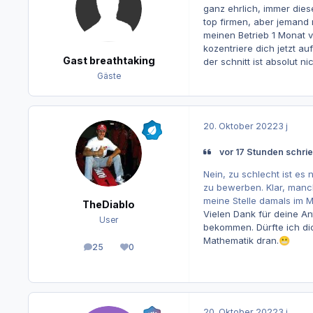
ganz ehrlich, immer die
top firmen, aber jemand
meinen Betrieb 1 Monat v
kozentriere dich jetzt au
Gast breathtaking
der schnitt ist absolut n
Gäste
20. Oktober 2022
3 j
vor 17 Stunden schr
Nein, zu schlecht ist es 
zu bewerben. Klar, manch
meine Stelle damals im 
TheDiablo
Vielen Dank für deine A
User
bekommen. Dürfte ich d
Mathematik dran.
😬
25
0
Beiträge
Reputation
20. Oktober 2022
3 j