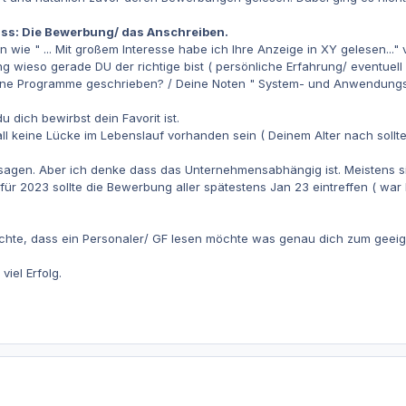
s: Die Bewerbung/ das Anschreiben.
 wie " ... Mit großem Interesse habe ich Ihre Anzeige in XY gelesen..."
 wieso gerade DU der richtige bist ( persönliche Erfahrung/ eventuell das
ene Programme geschrieben? / Deine Noten " System- und Anwendungs
 dich bewirbst dein Favorit ist.
all keine Lücke im Lebenslauf vorhanden sein ( Deinem Alter nach soll
 sagen. Aber ich denke dass das Unternehmensabhängig ist. Meistens 
für 2023 sollte die Bewerbung aller spätestens Jan 23 eintreffen ( wa
hte, dass ein Personaler/ GF lesen möchte was genau dich zum geeig
iel Erfolg.