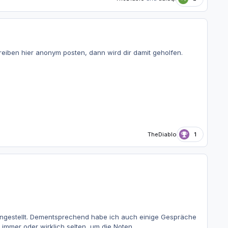
hreiben hier anonym posten, dann wird dir damit geholfen.
TheDiablo
1
d eingestellt. Dementsprechend habe ich auch einige Gespräche
immer oder wirklich selten, um die Noten.