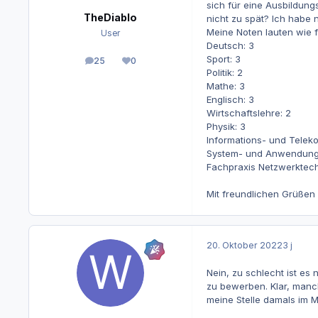
sich für eine Ausbildungs
TheDiablo
nicht zu spät? Ich habe 
Meine Noten lauten wie 
User
Deutsch: 3
Sport: 3
25
0
Beiträge
Reputation
Politik: 2
Mathe: 3
Englisch: 3
Wirtschaftslehre: 2
Physik: 3
Informations- und Teleko
System- und Anwendungs
Fachpraxis Netzwerktech
Mit freundlichen Grüßen
20. Oktober 2022
3 j
Nein, zu schlecht ist es 
zu bewerben. Klar, manch
meine Stelle damals im 