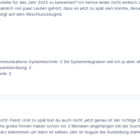
stelle für das Jahr 2023 zu bewerben? Ich kenne leider nicht wirklich di
nämlich von paar Leuten gehört, dass es jetzt zu spät sein könnte, desw
folgt auf dem Abschlusszeugnis:
mmunikations-Systemtechnik: 3 (Ist Systemintegration will ich ja aber 
entwicklung: 2
nik: 2
nicht. Passt. Und zu spät bist du auch nicht ,jetzt genau ist der richtig
e große Firmen haben schon vor 2 Monaten angefangen mit der Suche, a
März bekommen um dann im selben Jahr im August die Ausbildung start