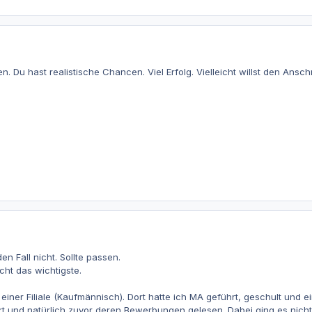
. Du hast realistische Chancen. Viel Erfolg. Vielleicht willst den Ansc
en Fall nicht. Sollte passen.
cht das wichtigste.
r einer Filiale (Kaufmännisch). Dort hatte ich MA geführt, geschult un
 und natürlich zuvor deren Bewerbungen gelesen. Dabei ging es nicht 