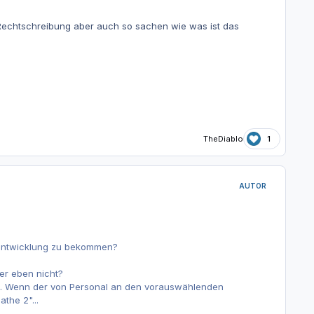
 (Rechtschreibung aber auch so sachen wie was ist das
TheDiablo
1
AUTOR
gsentwicklung zu bekommen?
der eben nicht?
cht. Wenn der von Personal an den vorauswählenden
the 2"...