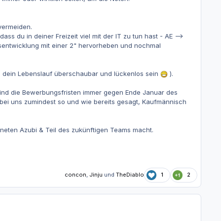
 vermeiden.
s du in deiner Freizeit viel mit der IT zu tun hast - AE -->
entwicklung mit einer 2" hervorheben und nochmal
te dein Lebenslauf überschaubar und lückenlos sein
).
sind die Bewerbungsfristen immer gegen Ende Januar des
r bei uns zumindest so und wie bereits gesagt, Kaufmännisch
neten Azubi & Teil des zukünftigen Teams macht.
concon
,
Jinju
und
TheDiablo
1
2