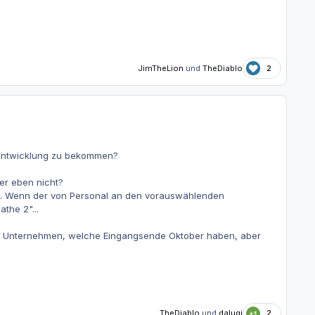
JimTheLion
und
TheDiablo
2
gsentwicklung zu bekommen?
der eben nicht?
cht. Wenn der von Personal an den vorauswählenden
the 2"...
elne Unternehmen, welche Eingangsende Oktober haben, aber
TheDiablo
und
daluqi
2