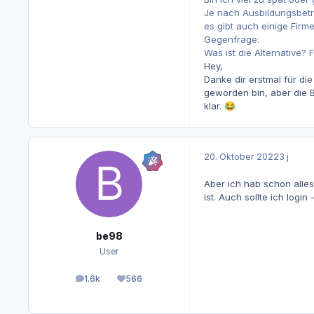
Je nach Ausbildungsbetr
es gibt auch einige Fir
Gegenfrage:
Was ist die Alternative?
Hey,
Danke dir erstmal für di
geworden bin, aber die B
klar.
😂
20. Oktober 2022
3 j
Aber ich hab schon alles
ist. Auch sollte ich log
be98
User
1.6k
566
Beiträge
Reputation