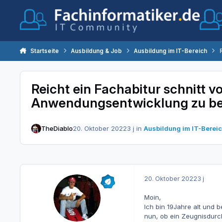
Zum Inhalt springen
Startseite
Ausbildung & Job
Ausbildung im IT-Bereich
Reicht ein Fachabitur schnitt v
Anwendungsentwicklung zu 
TheDiablo
20. Oktober 2022
3 j
in
Ausbildung im IT-Berei
20. Oktober 2022
3 j
Moin,
Ich bin 19Jahre alt und 
nun, ob ein Zeugnisdurchs