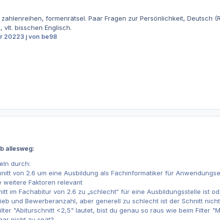
s, zahlenreihen, formenrätsel. Paar Fragen zur Persönlichkeit, Deutsch
 vlt. bisschen Englisch.
r 2022
3 j
von be98
b allesweg:
eln durch:
chnitt von 2.6 um eine Ausbildung als Fachinformatiker für Anwendun
e weitere Faktoren relevant
tt im Fachabitur von 2.6 zu „schlecht“ für eine Ausbildungsstelle ist o
ieb und Bewerberanzahl, aber generell zu schlecht ist der Schnitt ni
ter "Abiturschnitt <2,5" lautet, bist du genau so raus wie beim Filter "Ma
 gar nicht zu spät?