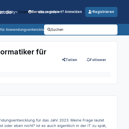
er.de
mmunity
Downloads
Jobs
Info
Bereits registriert? Anmelden
Registrieren
iker für Anwendungsentwicklung zu bekommen?
Suchen
formatiker für
Teilen
Follower
endungsentwicklung für das Jahr 2023. Meine Frage lautet
t oder eben nicht? Ist es auch eigentlich in der IT zu spät,