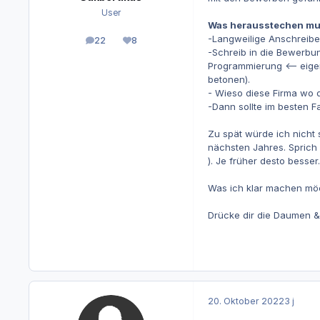
User
Was herausstechen mus
-Langweilige Anschreiben
22
8
Beiträge
Reputation
-Schreib in die Bewerbung
Programmierung <-- eig
betonen).
- Wieso diese Firma wo du
-Dann sollte im besten F
Zu spät würde ich nicht
nächsten Jahres. Sprich 
). Je früher desto besser.
Was ich klar machen möc
Drücke dir die Daumen & v
20. Oktober 2022
3 j