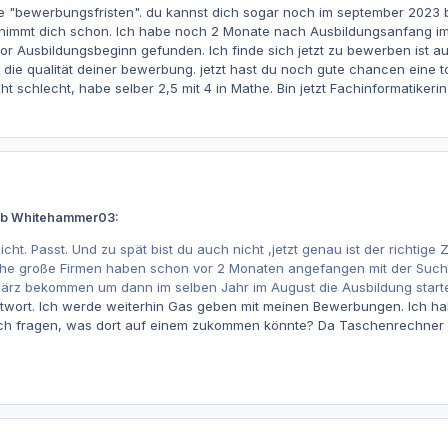
se "bewerbungsfristen". du kannst dich sogar noch im september 2023 
 nimmt dich schon. Ich habe noch 2 Monate nach Ausbildungsanfang i
or Ausbildungsbeginn gefunden. Ich finde sich jetzt zu bewerben ist auf
f die qualität deiner bewerbung. jetzt hast du noch gute chancen eine t
icht schlecht, habe selber 2,5 mit 4 in Mathe. Bin jetzt Fachinformatikeri
ieb Whitehammer03:
nicht. Passt. Und zu spät bist du auch nicht ,jetzt genau ist der richtig
e große Firmen haben schon vor 2 Monaten angefangen mit der Suche, a
März bekommen um dann im selben Jahr im August die Ausbildung start
ntwort. Ich werde weiterhin Gas geben mit meinen Bewerbungen. Ich ha
ich fragen, was dort auf einem zukommen könnte? Da Taschenrechner