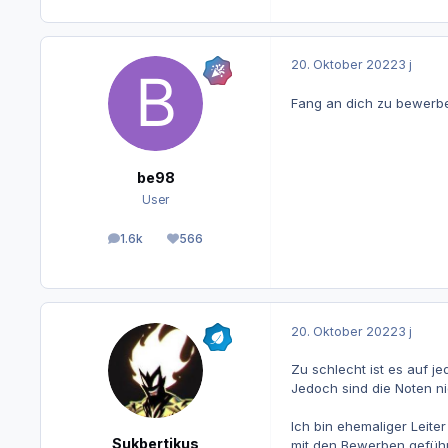
20. Oktober 2022
3 j
Fang an dich zu bewerben
be98
User
1.6k
566
Beiträge
Reputation
20. Oktober 2022
3 j
Zu schlecht ist es auf jed
Jedoch sind die Noten ni
Ich bin ehemaliger Leite
Sukbertikus
mit den Bewerben geführt