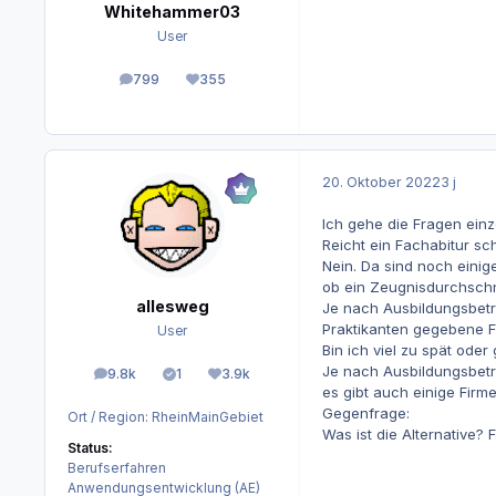
Whitehammer03
User
799
355
Beiträge
Reputation
20. Oktober 2022
3 j
Ich gehe die Fragen einz
Reicht ein Fachabitur s
Nein. Da sind noch einig
ob ein Zeugnisdurchschni
allesweg
Je nach Ausbildungsbetr
Praktikanten gegebene Fil
User
Bin ich viel zu spät oder
Je nach Ausbildungsbetr
9.8k
1
3.9k
Beiträge
Lösungen
Reputation
es gibt auch einige Fir
Gegenfrage:
Ort / Region:
RheinMainGebiet
Was ist die Alternative?
Status:
Berufserfahren
Anwendungsentwicklung (AE)