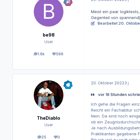
Meist ein paar logiktest
Gegenteil von spannend),
Bearbeitet
20. Oktobe
be98
User
1.6k
566
Beiträge
Reputation
20. Oktober 2022
3 j
vor 16 Stunden schrie
Ich gehe die Fragen einz
Reicht ein Fachabitur s
Nein. Da sind noch einig
TheDiablo
ob ein Zeugnisdurchschni
User
Je nach Ausbildungsbetr
Praktikanten gegebene Fil
25
0
Beiträge
Reputation
Bin ich viel zu spät oder