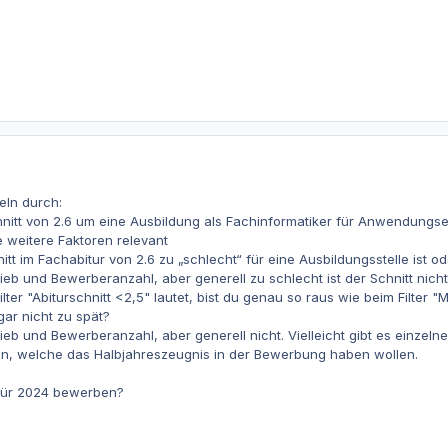
eln durch:
chnitt von 2.6 um eine Ausbildung als Fachinformatiker für Anwendun
e weitere Faktoren relevant
tt im Fachabitur von 2.6 zu „schlecht“ für eine Ausbildungsstelle ist o
ieb und Bewerberanzahl, aber generell zu schlecht ist der Schnitt ni
ter "Abiturschnitt <2,5" lautet, bist du genau so raus wie beim Filter "Ma
 gar nicht zu spät?
ieb und Bewerberanzahl, aber generell nicht. Vielleicht gibt es einz
men, welche das Halbjahreszeugnis in der Bewerbung haben wollen.
 Für 2024 bewerben?