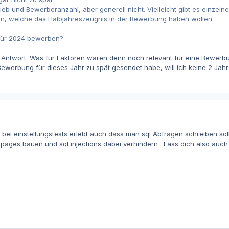
ieb und Bewerberanzahl, aber generell nicht. Vielleicht gibt es einz
men, welche das Halbjahreszeugnis in der Bewerbung haben wollen.
 Für 2024 bewerben?
e Antwort. Was für Faktoren wären denn noch relevant für eine Bewerbun
ewerbung für dieses Jahr zu spät gesendet habe, will ich keine 2 Jahre
 bei einstellungstests erlebt auch dass man sql Abfragen schreiben so
in -pages bauen und sql injections dabei verhindern . Lass dich also au