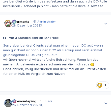
xyz benötigt würde ich das aufsetzen und dann auch die DC-Rolle
installieren - schadet ja nicht - man betreibt die Kiste ja sowieso.
Autor-Statistiken
charmanta
Administrator
28. Dezember 2022
3 j
vor 3 Stunden schrieb 127.1.root:
Sorry aber bei drei Clients setzt man einen neuen DC auf, wenn
man gut drauf ist noch einen DC2 als Backup und setzt erstmal
grundlegende GPOs völlig neu auf.
wir üben nochmal wirtschaftliche Betrachtung. Wenn ich das
meinem Angelverein erzähle schmeissen die mich raus
Ganz ehrlich, völlig übertrieben und denk mal an die Lizenzkosten
für einen KMU im Vergleich zum Nutzen
1
Autor-Statistiken
ickevondepinguin
User
28. Dezember 2022
3 j