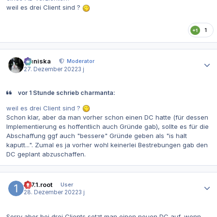
weil es drei Client sind ?
1
Autor-Statistiken
Maniska
Moderator
27. Dezember 2022
3 j
vor 1 Stunde schrieb charmanta:
weil es drei Client sind ?
Schon klar, aber da man vorher schon einen DC hatte (für dessen
Implementierung es hoffentlich auch Gründe gab), sollte es für die
Abschaffung ggf auch "bessere" Gründe geben als "is halt
kaputt...". Zumal es ja vorher wohl keinerlei Bestrebungen gab den
DC geplant abzuschaffen.
Autor-Statistiken
127.1.root
User
28. Dezember 2022
3 j
Sorry aber bei drei Clients setzt man einen neuen DC auf, wenn