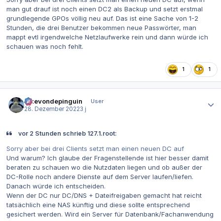
man gut drauf ist noch einen DC2 als Backup und setzt erstmal
grundlegende GPOs völlig neu auf. Das ist eine Sache von 1-2
Stunden, die drei Benutzer bekommen neue Passwörter, man
mappt evtl irgendwelche Netzlaufwerke rein und dann würde ich
schauen was noch fehlt.
1
1
Autor-Statistiken
ickevondepinguin
User
28. Dezember 2022
3 j
vor 2 Stunden schrieb 127.1.root:
Sorry aber bei drei Clients setzt man einen neuen DC auf
Und warum? Ich glaube der Fragenstellende ist hier besser damit
beraten zu schauen wo die Nutzdaten liegen und ob außer der
DC-Rolle noch andere Dienste auf dem Server laufen/liefen.
Danach würde ich entscheiden.
Wenn der DC nur DC/DNS + Dateifreigaben gemacht hat reicht
tatsächlich eine NAS künftig und diese sollte entsprechend
gesichert werden. Wird ein Server für Datenbank/Fachanwendung