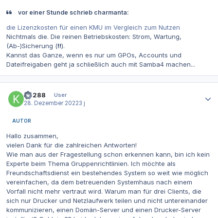
vor einer Stunde schrieb charmanta:
die Lizenzkosten für einen KMU im Vergleich zum Nutzen
Nichtmals die. Die reinen Betriebskosten: Strom, Wartung,
(Ab-)Sicherung (
!!
).
Kannst das Ganze, wenn es nur um GPOs, Accounts und
Dateifreigaben geht ja schließlich auch mit Samba4 machen...
Autor-Statistiken
K4288
User
28. Dezember 2022
3 j
AUTOR
Hallo zusammen,
vielen Dank für die zahlreichen Antworten!
Wie man aus der Fragestellung schon erkennen kann, bin ich kein
Experte beim Thema Gruppenrichtlinien. Ich möchte als
Freundschaftsdienst ein bestehendes System so weit wie möglich
vereinfachen, da dem betreuenden Systemhaus nach einem
Vorfall nicht mehr vertraut wird. Warum man für drei Clients, die
sich nur Drucker und Netzlaufwerk teilen und nicht untereinander
kommunizieren, einen Domän-Server und einen Drucker-Server