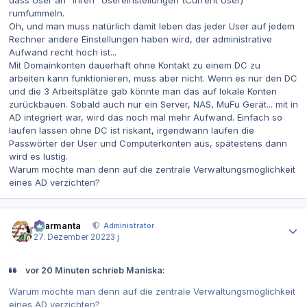
dass User an "ihren" Usereinstellungen (Current User)
rumfummeln.
Oh, und man muss natürlich damit leben das jeder User auf jedem
Rechner andere Einstellungen haben wird, der administrative
Aufwand recht hoch ist...
Mit Domainkonten dauerhaft ohne Kontakt zu einem DC zu
arbeiten kann funktionieren, muss aber nicht. Wenn es nur den DC
und die 3 Arbeitsplätze gab könnte man das auf lokale Konten
zurückbauen. Sobald auch nur ein Server, NAS, MuFu Gerät... mit in
AD integriert war, wird das noch mal mehr Aufwand. Einfach so
laufen lassen ohne DC ist riskant, irgendwann laufen die
Passwörter der User und Computerkonten aus, spätestens dann
wird es lustig.
Warum möchte man denn auf die zentrale Verwaltungsmöglichkeit
eines AD verzichten?
Autor-Statistiken
charmanta
Administrator
27. Dezember 2022
3 j
vor 20 Minuten schrieb Maniska:
Warum möchte man denn auf die zentrale Verwaltungsmöglichkeit
eines AD verzichten?