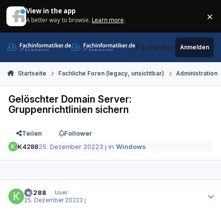
Zum Inhalt springen
View in the app
×
A better way to browse.
Learn more
.
Di
Fachinformatiker.de
Anmelden
Startseite
Fachliche Foren (legacy, unsichtbar)
Administration
Gelöschter Domain Server:
Gruppenrichtlinien sichern
Teilen
Follower
K4288
25. Dezember 2022
3 j
in
Windows
Autor-Statistiken
K4288
User
25. Dezember 2022
3 j