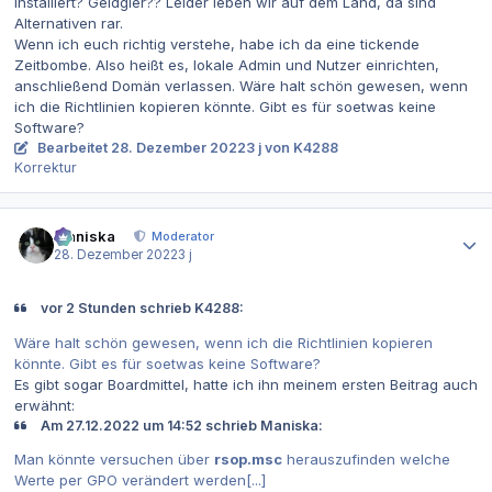
installiert? Geldgier?? Leider leben wir auf dem Land, da sind
Alternativen rar.
Wenn ich euch richtig verstehe, habe ich da eine tickende
Zeitbombe. Also heißt es, lokale Admin und Nutzer einrichten,
anschließend Domän verlassen. Wäre halt schön gewesen, wenn
ich die Richtlinien kopieren könnte. Gibt es für soetwas keine
Software?
Bearbeitet
28. Dezember 2022
3 j
von K4288
Korrektur
Autor-Statistiken
Maniska
Moderator
28. Dezember 2022
3 j
vor 2 Stunden schrieb K4288:
Wäre halt schön gewesen, wenn ich die Richtlinien kopieren
könnte. Gibt es für soetwas keine Software?
Es gibt sogar Boardmittel, hatte ich ihn meinem ersten Beitrag auch
erwähnt:
Am 27.12.2022 um 14:52 schrieb Maniska:
Man könnte versuchen über
rsop.msc
herauszufinden welche
Werte per GPO verändert werden[...]