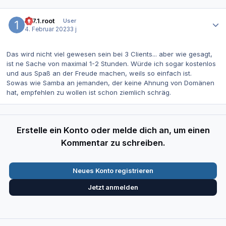
Autor-Statistiken
127.1.root
User
4. Februar 2023
3 j
Das wird nicht viel gewesen sein bei 3 Clients... aber wie gesagt,
ist ne Sache von maximal 1-2 Stunden. Würde ich sogar kostenlos
und aus Spaß an der Freude machen, weils so einfach ist.
Sowas wie Samba an jemanden, der keine Ahnung von Domänen
hat, empfehlen zu wollen ist schon ziemlich schräg.
Erstelle ein Konto oder melde dich an, um einen
Kommentar zu schreiben.
Neues Konto registrieren
Jetzt anmelden