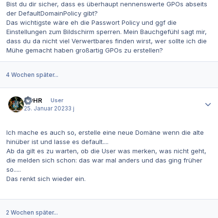
Bist du dir sicher, dass es überhaupt nennenswerte GPOs abseits
der DefaultDomainPolicy gibt?
Das wichtigste wäre eh die Passwort Policy und ggf die
Einstellungen zum Bildschirm sperren. Mein Bauchgefühl sagt mir,
dass du da nicht viel Verwertbares finden wirst, wer sollte ich die
Mühe gemacht haben großartig GPOs zu erstellen?
4 Wochen später...
Autor-Statistiken
DOHR
User
25. Januar 2023
3 j
Ich mache es auch so, erstelle eine neue Domäne wenn die alte
hinüber ist und lasse es default....
Ab da gilt es zu warten, ob die User was merken, was nicht geht,
die melden sich schon: das war mal anders und das ging früher
so.....
Das renkt sich wieder ein.
2 Wochen später...