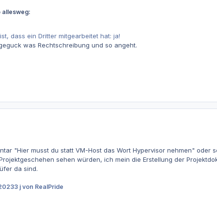
 allesweg:
t, dass ein Dritter mitgearbeitet hat: ja!
rgeguck was Rechtschreibung und so angeht.
tar "Hier musst du statt VM-Host das Wort Hypervisor nehmen" oder s
 Projektgeschehen sehen würden, ich mein die Erstellung der Projektdok
fer da sind.
 2023
3 j
von RealPride