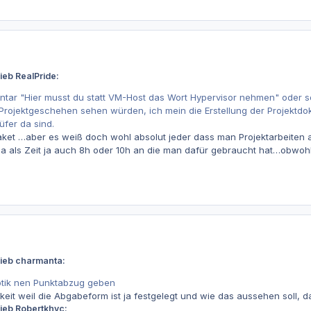
ieb RealPride:
tar "Hier musst du statt VM-Host das Wort Hypervisor nehmen" oder s
 Projektgeschehen sehen würden, ich mein die Erstellung der Projektdok
fer da sind.
spaket …aber es weiß doch wohl absolut jeder dass man Projektarbeiten
 als Zeit ja auch 8h oder 10h an die man dafür gebraucht hat…obwohl 
rieb charmanta:
tik nen Punktabzug geben
eit weil die Abgabeform ist ja festgelegt und wie das aussehen soll, d
ieb Robertkhvc: