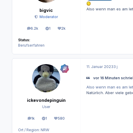
Also wenn man es am letz
bigvic
Moderator
6.2k
1
2k
Beiträge
Lösungen
Reputation
Status:
Berufserfahren
11. Januar 2023
3 j
vor 16 Minuten schrie
Also wenn man es am letz
Natürlich. Aber viele ge
ickevondepinguin
User
1k
1
580
Beiträge
Lösungen
Reputation
Ort / Region:
NRW