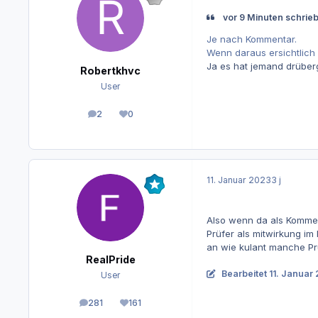
vor 9 Minuten schrieb
Je nach Kommentar.
Wenn daraus ersichtlich is
Ja es hat jemand drübe
Robertkhvc
User
2
0
Beiträge
Reputation
11. Januar 2023
3 j
Also wenn da als Kommen
Prüfer als mitwirkung im
an wie kulant manche Prü
RealPride
Bearbeitet
11. Januar
User
281
161
Beiträge
Reputation