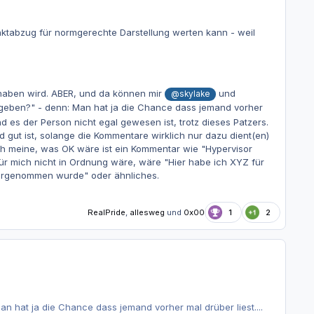
ktabzug für normgerechte Darstellung werten kann - weil
 haben wird. ABER, und da können mir
und
@skylake
eben?" - denn: Man hat ja die Chance dass jemand vorher
nd es der Person nicht egal gewesen ist, trotz dieses Patzers.
gut ist, solange die Kommentare wirklich nur dazu dient(en)
ch meine, was OK wäre ist ein Kommentar wie "Hypervisor
 für mich nicht in Ordnung wäre, wäre "Hier habe ich XYZ für
 vorgenommen wurde" oder ähnliches.
RealPride
,
allesweg
und
0x00
1
2
hat ja die Chance dass jemand vorher mal drüber liest....