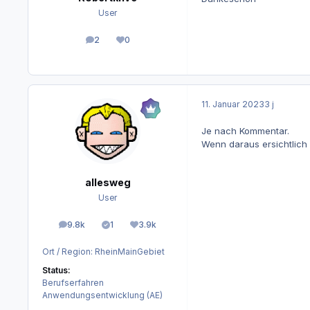
User
2
0
Beiträge
Reputation
11. Januar 2023
3 j
Je nach Kommentar.
Wenn daraus ersichtlich is
allesweg
User
9.8k
1
3.9k
Beiträge
Lösungen
Reputation
Ort / Region:
RheinMainGebiet
Status:
Berufserfahren
Anwendungsentwicklung (AE)