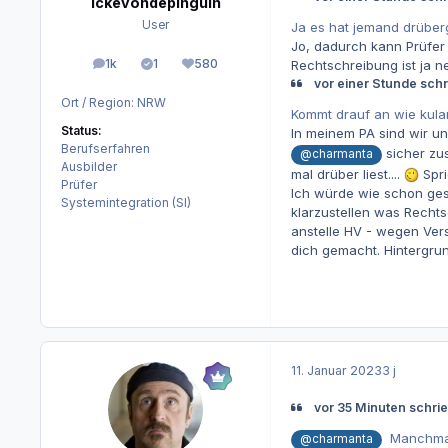
ickevondepinguin
User
Ja es hat jemand drübe
Jo, dadurch kann Prüfer
1k
1
580
Rechtschreibung ist ja ne
Beiträge
Lösungen
Reputation
vor einer Stunde schr
Ort / Region:
NRW
Kommt drauf an wie kula
Status:
In meinem PA sind wir u
Berufserfahren
sicher zu
@charmanta
Ausbilder
mal drüber liest....
Spri
Prüfer
Ich würde wie schon gesc
Systemintegration (SI)
klarzustellen was Recht
anstelle HV - wegen Vers
dich gemacht. Hintergrun
11. Januar 2023
3 j
vor 35 Minuten schri
Manchmal 
@charmanta