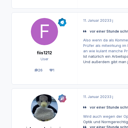
11. Januar 2023
3 j
vor einer Stunde schr
Also wenn da als Kommen
Prüfer als mitwirkung im
an wie kulant manche Prü
fiis1212
Ist natürlich ein Arbeit
User
Und außerdem gibt man ja
26
1
Beiträge
Reputation
11. Januar 2023
3 j
vor einer Stunde sch
Wird auch wegen der Op
Optik und Normgerechtigk
vor einer Stunde schr