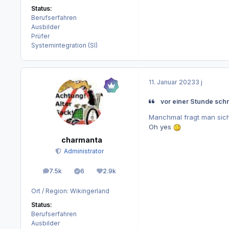
Status:
Berufserfahren
Ausbilder
Prüfer
Systemintegration (SI)
11. Januar 2023
3 j
vor einer Stunde sch
Manchmal fragt man sich
Oh yes
charmanta
Administrator
7.5k
6
2.9k
Beiträge
Lösungen
Reputation
Ort / Region:
Wikingerland
Status:
Berufserfahren
Ausbilder