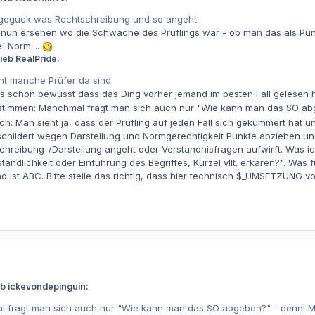
rgeguck was Rechtschreibung und so angeht.
 nun ersehen wo die Schwäche des Prüflings war - ob man das als Pun
' Norm....
ieb RealPride:
nt manche Prüfer da sind.
ns schon bewusst dass das Ding vorher jemand im besten Fall gelesen
stimmen: Manchmal fragt man sich auch nur "Wie kann man das SO abg
ch: Man sieht ja, dass der Prüfling auf jeden Fall sich gekümmert hat u
hildert wegen Darstellung und Normgerechtigkeit Punkte abziehen und 
schreibung-/Darstellung angeht oder Verständnisfragen aufwirft. Was i
tändlichkeit oder Einführung des Begriffes, Kürzel vllt. erkären?". Was
d ist ABC. Bitte stelle das richtig, dass hier technisch $_UMSETZUNG
eb ickevondepinguin:
fragt man sich auch nur "Wie kann man das SO abgeben?" - denn: Man 