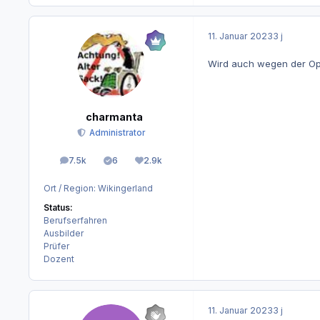
11. Januar 2023
3 j
Wird auch wegen der Op
charmanta
Administrator
7.5k
6
2.9k
Beiträge
Lösungen
Reputation
Ort / Region:
Wikingerland
Status:
Berufserfahren
Ausbilder
Prüfer
Dozent
11. Januar 2023
3 j