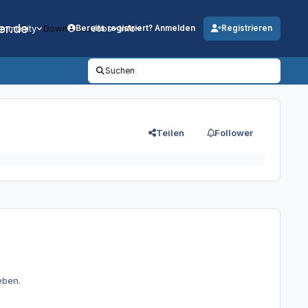
er.de
mmunity
Downloads
Jobs
Info
Bereits registriert? Anmelden
Registrieren
Suchen
Teilen
Follower
eben.