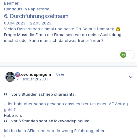
Beamer
Handouts in Papierform
6. Durchführungszeitraum
03.04.2023 – 22.05.2023
Vielen Dank schon einmal und beste Grüße aus Hamburg
Frage: Muss die Firma die Firma sein wo du deine Ausbildung
machst oder kann man sich da etwas frei erfinden?
1
Autor-Statistiken
ickevondepinguin
User
17. Februar 2023
3 j
vor 5 Stunden schrieb charmanta:
... Ihr habt aber schon gesehen dass es hier um einen AE Antrag
geht ?
Habe ich:
vor 6 Stunden schrieb ickevondepinguin:
Ich bin kein AEler und hab da wenig Erfahrung, aber:
[....]