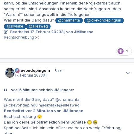
kann, ob die Entscheidungen innerhalb der Projektarbeit auch
sachgerecht sind. Ansonsten könnten die Nachfragen zu dem
"Warum?" schon ungewollt in die Tiefe gehen.
Was meint die Gang dazu?
@charmanta
@ickevondepinguin
@skylake
@allesweg
Bearbeitet
17. Februar 2023
3 j
von JMilanese
Rechtschreibung :-(
1
Autor-Statistiken
ickevondepinguin
User
17. Februar 2023
3 j
vor 15 Minuten schrieb JMilanese:
Was meint die Gang dazu? @charmanta
@ickevondepinguin@skylake@allesweg
Bearbeitet vor 2 Minuten von JMilanese
Rechtschreibung
😞
Das ich deine Selbstreflektion sehr Schätze
Spaß bei Seite. Ich bin kein AEler und hab da wenig Erfahrung,
aber: