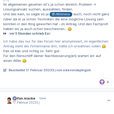
Im allgemeinen gesehen ist's ja schon ähnlich: Problem ->
Lösungsansatz suchen, auswählen, finden.
Und das kam, so sagte es ja
auch, noch nicht ganz
@JMilanese
rüber da er ja schon Techniken die eine mögliche Lösung sein
könnten in den Ring geworfen hat - im Antrag. Und den Fachprofi
haben wir ja auch schon beschworen...
vor 5 Stunden schrieb Exr:
Ich habe das nur für das Forum hier anonymisiert, im eigentlichen
Antrag steht der Firmenname drin, hätte ich erwähnen sollen
Das ist klar und richtig so. Sehr gut-
Für den Feinschliff deiner Nachbesserung(en) warten wir auf
einen AEler
Bearbeitet
17. Februar 2023
3 j
von ickevondepinguin
2
Autor-Statistiken
stefan.macke
User
17. Februar 2023
3 j