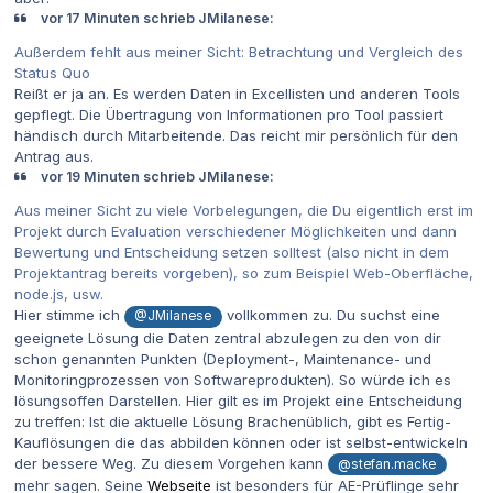
vor 17 Minuten schrieb JMilanese:
Außerdem fehlt aus meiner Sicht: Betrachtung und Vergleich des
Status Quo
Reißt er ja an. Es werden Daten in Excellisten und anderen Tools
gepflegt. Die Übertragung von Informationen pro Tool passiert
händisch durch Mitarbeitende. Das reicht mir persönlich für den
Antrag aus.
vor 19 Minuten schrieb JMilanese:
Aus meiner Sicht zu viele Vorbelegungen, die Du eigentlich erst im
Projekt durch Evaluation verschiedener Möglichkeiten und dann
Bewertung und Entscheidung setzen solltest (also nicht in dem
Projektantrag bereits vorgeben), so zum Beispiel Web-Oberfläche,
node.js, usw.
Hier stimme ich
vollkommen zu. Du suchst eine
@JMilanese
geeignete Lösung die Daten zentral abzulegen zu den von dir
schon genannten Punkten (
Deployment-, Maintenance- und
Monitoringprozessen von Softwareprodukten). So würde ich es
lösungsoffen Darstellen. Hier gilt es im Projekt eine Entscheidung
zu treffen: Ist die aktuelle Lösung Brachenüblich, gibt es Fertig-
Kauflösungen die das abbilden können oder ist selbst-entwickeln
der bessere Weg. Zu diesem Vorgehen kann
@stefan.macke
mehr sagen. Seine
Webseite
ist besonders für AE-Prüflinge sehr