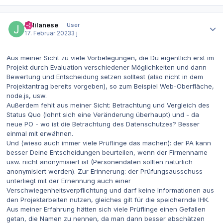
Autor-Statistiken
JMilanese
User
17. Februar 2023
3 j
Aus meiner Sicht zu viele Vorbelegungen, die Du eigentlich erst im
Projekt durch Evaluation verschiedener Möglichkeiten und dann
Bewertung und Entscheidung setzen solltest (also nicht in dem
Projektantrag bereits vorgeben), so zum Beispiel Web-Oberfläche,
node.js, usw.
Außerdem fehlt aus meiner Sicht: Betrachtung und Vergleich des
Status Quo (lohnt sich eine Veränderung überhaupt) und - da
neue PO - wo ist die Betrachtung des Datenschutzes? Besser
einmal mit erwähnen.
Und (wieso auch immer viele Prüflinge das machen): der PA kann
besser Deine Entscheidungen beurteilen, wenn der Firmenname
usw. nicht anonymisiert ist (Personendaten sollten natürlich
anonymisiert werden). Zur Erinnerung: der Prüfungsausschuss
unterliegt mit der Ernennung auch einer
Verschwiegenheitsverpflichtung und darf keine Informationen aus
den Projektarbeiten nutzen, gleiches gilt für die speichernde IHK.
Aus meiner Erfahrung hätten sich viele Prüflinge einen Gefallen
getan, die Namen zu nennen, da man dann besser abschätzen