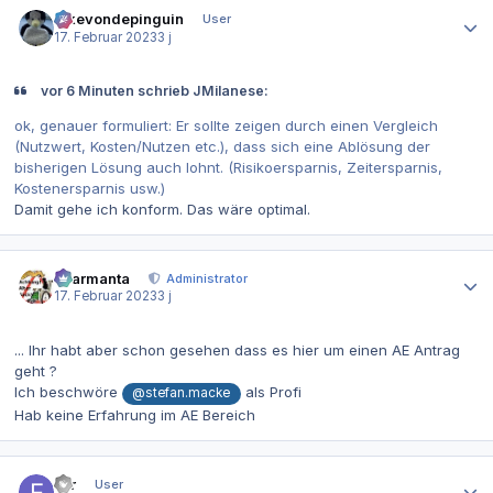
Autor-Statistiken
ickevondepinguin
User
17. Februar 2023
3 j
vor 6 Minuten schrieb JMilanese:
ok, genauer formuliert: Er sollte zeigen durch einen Vergleich
(Nutzwert, Kosten/Nutzen etc.), dass sich eine Ablösung der
bisherigen Lösung auch lohnt. (Risikoersparnis, Zeitersparnis,
Kostenersparnis usw.)
Damit gehe ich konform. Das wäre optimal.
Autor-Statistiken
charmanta
Administrator
17. Februar 2023
3 j
... Ihr habt aber schon gesehen dass es hier um einen AE Antrag
geht ?
Ich beschwöre
als Profi
@stefan.macke
Hab keine Erfahrung im AE Bereich
Autor-Statistiken
Exr
User