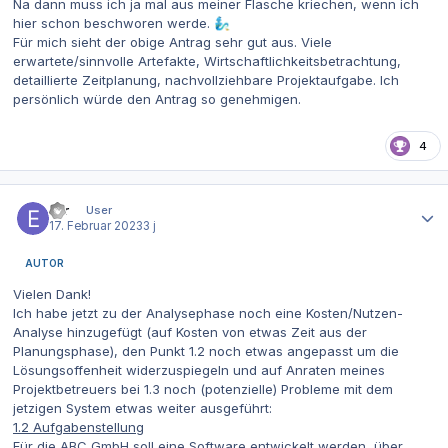
Na dann muss ich ja mal aus meiner Flasche kriechen, wenn ich
hier schon beschworen werde.
🧞‍♂️
Für mich sieht der obige Antrag sehr gut aus. Viele
erwartete/sinnvolle Artefakte, Wirtschaftlichkeitsbetrachtung,
detaillierte Zeitplanung, nachvollziehbare Projektaufgabe. Ich
persönlich würde den Antrag so genehmigen.
4
Autor-Statistiken
Exr
User
17. Februar 2023
3 j
AUTOR
Vielen Dank!
Ich habe jetzt zu der Analysephase noch eine Kosten/Nutzen-
Analyse hinzugefügt (auf Kosten von etwas Zeit aus der
Planungsphase), den Punkt 1.2 noch etwas angepasst um die
Lösungsoffenheit widerzuspiegeln und auf Anraten meines
Projektbetreuers bei 1.3 noch (potenzielle) Probleme mit dem
jetzigen System etwas weiter ausgeführt:
1.2 Aufgabenstellung
Für die ABC GmbH soll eine Software entwickelt werden, über