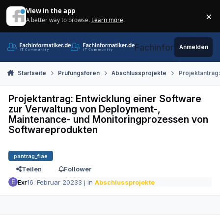
Zum Inhalt springen
View in the app
×
A better way to browse.
Learn more
.
Di
Fachinformatiker.de
Anmelden
Startseite
Prüfungsforen
Abschlussprojekte
Projektantrag
Projektantrag: Entwicklung einer Software
zur Verwaltung von Deployment-,
Maintenance- und Monitoringprozessen von
Softwareprodukten
pantrag_fiae
Teilen
Follower
Exr
16. Februar 2023
3 j
in
Abschlussprojekte
Autor-Statistiken