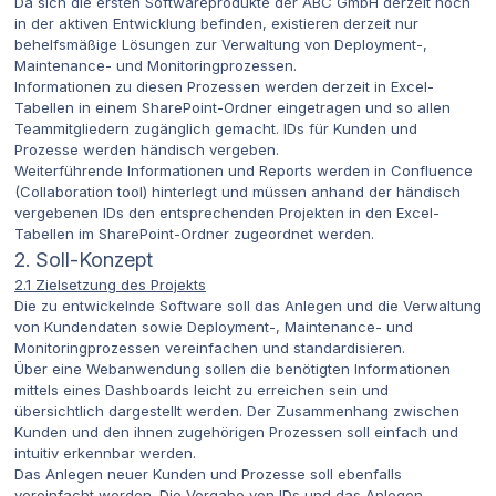
Da sich die ersten Softwareprodukte der ABC GmbH derzeit noch
in der aktiven Entwicklung befinden, existieren derzeit nur
behelfsmäßige Lösungen zur Verwaltung von Deployment-,
Maintenance- und Monitoringprozessen.
Informationen zu diesen Prozessen werden derzeit in Excel-
Tabellen in einem SharePoint-Ordner eingetragen und so allen
Teammitgliedern zugänglich gemacht. IDs für Kunden und
Prozesse werden händisch vergeben.
Weiterführende Informationen und Reports werden in Confluence
(Collaboration tool) hinterlegt und müssen anhand der händisch
vergebenen IDs den entsprechenden Projekten in den Excel-
Tabellen im SharePoint-Ordner zugeordnet werden.
2. Soll-Konzept
2.1 Zielsetzung des Projekts
Die zu entwickelnde Software soll das Anlegen und die Verwaltung
von Kundendaten sowie Deployment-, Maintenance- und
Monitoringprozessen vereinfachen und standardisieren.
Über eine Webanwendung sollen die benötigten Informationen
mittels eines Dashboards leicht zu erreichen sein und
übersichtlich dargestellt werden. Der Zusammenhang zwischen
Kunden und den ihnen zugehörigen Prozessen soll einfach und
intuitiv erkennbar werden.
Das Anlegen neuer Kunden und Prozesse soll ebenfalls
vereinfacht werden. Die Vergabe von IDs und das Anlegen