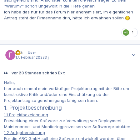
"Warum?" schon ungewollt in die Tiefe gehen.
Ich habe das nur für das Forum hier anonymisiert, im eigentlichen
Antrag steht der Firmenname drin, hätte ich erwähnen sollen
1
Autor-Statistiken
fi_it
User
17. Februar 2023
3 j
vor 23 Stunden schrieb Exr:
Hallo,
hier auch einmal mein vorläufiger Projektantrag mit der Bitte um
konstruktive Kritik und/oder eine Einschätzung ob der
Projektantrag so genehmigungsfähig sein kann.
1. Projektbeschreibung
1.1 Projektbezeichnung
Entwicklung einer Software zur Verwaltung von Deployment-,
Maintenance- und Monitoringprozessen von Softwareprodukten
1.2 Aufgabenstellung
Für die ABC GmbH soll eine Software entwickelt werden, über