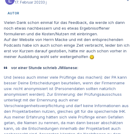
17. Februar 2023
3 j
AUTOR
Vielen Dank schon einmal für das Feedback, da werde ich dann
noch etwas nachbessern und es etwas Ergebnisoffener
formulieren und die Kosten/Nutzen mit einbringen.
Auf der Website von Herrn Macke und mit den entsprechenden
Podcasts habe ich auch schon einige Zeit verbracht, leider bin ich
erst vor Kurzem darauf gestoßen, hätte mir auch schon vorher in
meiner Ausbildung wohl sehr weitergeholfen
vor einer Stunde schrieb JMilanese:
Und (wieso auch immer viele Prüflinge das machen): der PA kann
besser Deine Entscheidungen beurteilen, wenn der Firmenname
usw. nicht anonymisiert ist (Personendaten sollten natürlich
anonymisiert werden). Zur Erinnerung: der Prüfungsausschuss
unterliegt mit der Ernennung auch einer
Verschwiegenheitsverpflichtung und darf keine Informationen aus
den Projektarbeiten nutzen, gleiches gilt für die speichernde IHK.
Aus meiner Erfahrung hätten sich viele Prüflinge einen Gefallen
getan, die Namen zu nennen, da man dann besser abschätzen
kann, ob die Entscheidungen innerhalb der Projektarbeit auch
sachgerecht sind. Ansonsten könnten die Nachfragen zu dem