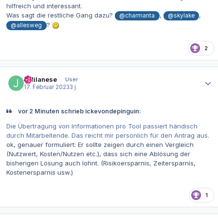
hilfreich und interessant.
Was sagt die restliche Gang dazu?
,
,
@charmanta
@skylake
?
@allesweg
2
Autor-Statistiken
JMilanese
User
17. Februar 2023
3 j
vor 2 Minuten schrieb ickevondepinguin:
Die Übertragung von Informationen pro Tool passiert händisch
durch Mitarbeitende. Das reicht mir persönlich für den Antrag aus.
ok, genauer formuliert: Er sollte zeigen durch einen Vergleich
(Nutzwert, Kosten/Nutzen etc.), dass sich eine Ablösung der
bisherigen Lösung auch lohnt. (Risikoersparnis, Zeitersparnis,
Kostenersparnis usw.)
1