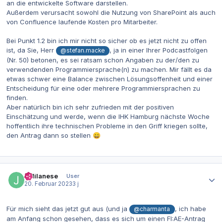
an die entwickelte Software darstellen.
Außerdem verursacht sowohl die Nutzung von SharePoint als auch
von Confluence laufende Kosten pro Mitarbeiter.
Bei Punkt 1.2 bin ich mir nicht so sicher ob es jetzt nicht zu offen
ist, da Sie, Herr
, ja in einer Ihrer Podcastfolgen
@stefan.macke
(Nr. 50) betonen, es sei ratsam schon Angaben zu der/den zu
verwendenden Programmiersprache(n) zu machen. Mir fällt es da
etwas schwer eine Balance zwischen Lösungsoffenheit und einer
Entscheidung für eine oder mehrere Programmiersprachen zu
finden.
Aber natürlich bin ich sehr zufrieden mit der positiven
Einschätzung und werde, wenn die IHK Hamburg nächste Woche
hoffentlich ihre technischen Probleme in den Griff kriegen sollte,
den Antrag dann so stellen
😄
Autor-Statistiken
JMilanese
User
20. Februar 2023
3 j
Für mich sieht das jetzt gut aus (und ja
, ich habe
@charmanta
am Anfang schon gesehen, dass es sich um einen FI:AE-Antrag