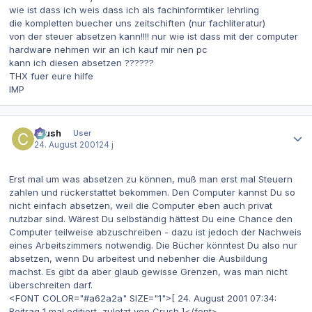
wie ist dass ich weis dass ich als fachinformtiker lehrling
die kompletten buecher uns zeitschiften (nur fachliteratur)
von der steuer absetzen kann!!!! nur wie ist dass mit der computer
hardware nehmen wir an ich kauf mir nen pc
kann ich diesen absetzen ??????
THX fuer eure hilfe
IMP
Autor-Statistiken
Crush
User
24. August 2001
24 j
Erst mal um was absetzen zu können, muß man erst mal Steuern
zahlen und rückerstattet bekommen. Den Computer kannst Du so
nicht einfach absetzen, weil die Computer eben auch privat
nutzbar sind. Wärest Du selbständig hättest Du eine Chance den
Computer teilweise abzuschreiben - dazu ist jedoch der Nachweis
eines Arbeitszimmers notwendig. Die Bücher könntest Du also nur
absetzen, wenn Du arbeitest und nebenher die Ausbildung
machst. Es gibt da aber glaub gewisse Grenzen, was man nicht
überschreiten darf.
<FONT COLOR="#a62a2a" SIZE="1">[ 24. August 2001 07:34:
Beitrag 1 mal editiert, zuletzt von Crush ]</font>