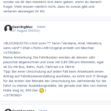
sonder sie dir den meistens erst dann geben, wenn du danach
fragst. Viele wissen nämlich nicht, dass es sowas gibt und
verlieren deswegen ihr KG.
Gast BigMac
Gäste
27. August 2001
24 j
<BLOCKQUOTE><font size="1" face="Verdana, Arial, Helvetica,
sans-serif">Zitat:</font><HR>Original erstellt von Mechlar:
<STRONG>
Kleine Anmerkung: Die Fahrtkosten werden ab diesem Jahr
pauschal abgerechnet und zwar mit 0,80 DM pro Kilometer, egal
ob Du mit Bus, Bahn, Auto, Fahrrad o.ä. fährst.
Tipp: Bei einer Umschulung auf jeden Fall beim Arbeitsamt einen
Antrag auf Fahrtkostenerstattung ausfüllen, es lohnt sich !!! (Kriege
für die ersten vier Monate der Umschulung bis Jahresende für die
Fahrt zu meiner Ausbildungsstätte, die gerade mal 3km von meiner
Hütte weg ist, 400 Eier
)
</STRONG>
Gast Savanna
Gäste