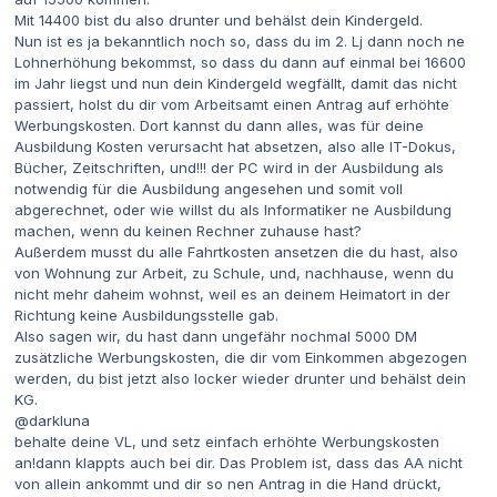
Mit 14400 bist du also drunter und behälst dein Kindergeld.
Nun ist es ja bekanntlich noch so, dass du im 2. Lj dann noch ne
Lohnerhöhung bekommst, so dass du dann auf einmal bei 16600
im Jahr liegst und nun dein Kindergeld wegfällt, damit das nicht
passiert, holst du dir vom Arbeitsamt einen Antrag auf erhöhte
Werbungskosten. Dort kannst du dann alles, was für deine
Ausbildung Kosten verursacht hat absetzen, also alle IT-Dokus,
Bücher, Zeitschriften, und!!! der PC wird in der Ausbildung als
notwendig für die Ausbildung
angesehen und somit voll
abgerechnet, oder wie willst du als Informatiker ne Ausbildung
machen, wenn du keinen Rechner zuhause hast?
Außerdem musst du alle Fahrtkosten ansetzen die du hast, also
von Wohnung zur Arbeit, zu Schule, und, nachhause, wenn du
nicht mehr daheim wohnst, weil es an deinem Heimatort in der
Richtung keine Ausbildungsstelle gab.
Also sagen wir, du hast dann ungefähr nochmal 5000 DM
zusätzliche Werbungskosten, die dir vom Einkommen abgezogen
werden, du bist jetzt also locker wieder drunter und behälst dein
KG.
@darkluna
behalte deine VL, und setz einfach erhöhte Werbungskosten
an!dann klappts auch bei dir. Das Problem ist, dass das AA nicht
von allein ankommt und dir so nen Antrag in die Hand drückt,