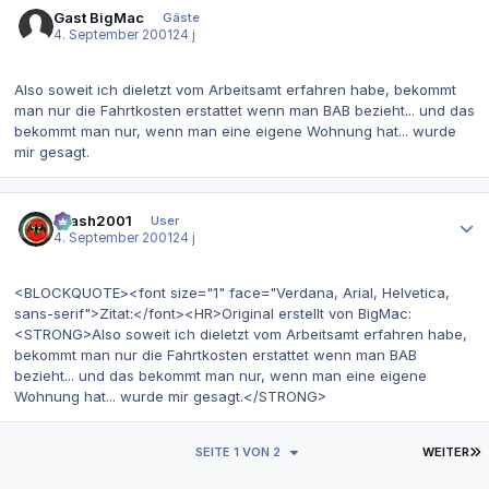
Gast BigMac
Gäste
4. September 2001
24 j
Also soweit ich dieletzt vom Arbeitsamt erfahren habe, bekommt
man nur die Fahrtkosten erstattet wenn man BAB bezieht... und das
bekommt man nur, wenn man eine eigene Wohnung hat... wurde
mir gesagt.
Autor-Statistiken
Crash2001
User
4. September 2001
24 j
<BLOCKQUOTE><font size="1" face="Verdana, Arial, Helvetica,
sans-serif">Zitat:</font><HR>Original erstellt von BigMac:
<STRONG>Also soweit ich dieletzt vom Arbeitsamt erfahren habe,
bekommt man nur die Fahrtkosten erstattet wenn man BAB
bezieht... und das bekommt man nur, wenn man eine eigene
Wohnung hat... wurde mir gesagt.</STRONG>
L
SEITE 1 VON 2
WEITER