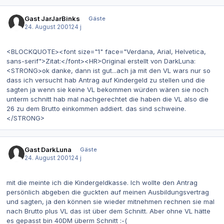
Gast JarJarBinks
Gäste
24. August 2001
24 j
<BLOCKQUOTE><font size="1" face="Verdana, Arial, Helvetica,
sans-serif">Zitat:</font><HR>Original erstellt von DarkLuna:
<STRONG>ok danke, dann ist gut...ach ja mit den VL wars nur so
dass ich versucht hab Antrag auf Kindergeld zu stellen und die
sagten ja wenn sie keine VL bekommen würden wären sie noch
unterm schnitt hab mal nachgerechtet die haben die VL also die
26 zu dem Brutto einkommen addiert. das sind schweine.
</STRONG>
Gast DarkLuna
Gäste
24. August 2001
24 j
mit die meinte ich die Kindergeldkasse. Ich wollte den Antrag
persönlich abgeben die guckten auf meinen Ausbildungsvertrag
und sagten, ja den können sie wieder mitnehmen rechnen sie mal
nach Brutto plus VL das ist über dem Schnitt. Aber ohne VL hätte
es gepasst bin 40DM überm Schnitt :-(