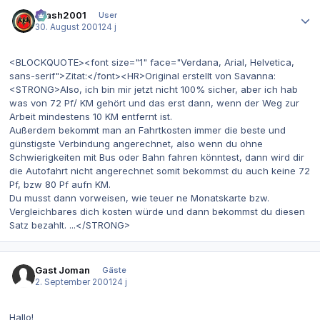
Autor-Statistiken
Crash2001
User
30. August 2001
24 j
<BLOCKQUOTE><font size="1" face="Verdana, Arial, Helvetica,
sans-serif">Zitat:</font><HR>Original erstellt von Savanna:
<STRONG>Also, ich bin mir jetzt nicht 100% sicher, aber ich hab
was von 72 Pf/ KM gehört und das erst dann, wenn der Weg zur
Arbeit mindestens 10 KM entfernt ist.
Außerdem bekommt man an Fahrtkosten immer die beste und
günstigste Verbindung angerechnet, also wenn du ohne
Schwierigkeiten mit Bus oder Bahn fahren könntest, dann wird dir
die Autofahrt nicht angerechnet somit bekommst du auch keine 72
Pf, bzw 80 Pf aufn KM.
Du musst dann vorweisen, wie teuer ne Monatskarte bzw.
Vergleichbares dich kosten würde und dann bekommst du diesen
Satz bezahlt. ...</STRONG>
Gast Joman
Gäste
2. September 2001
24 j
Hallo!