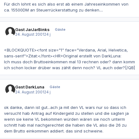
Für dich lohnt es sich also erst ab einem Jahreseinkommen von
ca. 15500DM an Steuerrückerstattung zu denken....
Gast JarJarBinks
Gäste
24. August 2001
24 j
<BLOCKQUOTE><font size="1" face="Verdana, Arial, Helvetica,
sans-serif">Zitat:</font><HR>Original erstellt von DarkLuna:
Ich muss doch Bruttoeinkommen mal 13 rechnen oder? dann komm
ich schon locker drüber was zählt denn noch? VL auch oder?[/QB]
Gast DarkLuna
Gäste
24. August 2001
24 j
ok danke, dann ist gut...ach ja mit den VL wars nur so dass ich
versucht hab Antrag auf Kindergeld zu stellen und die sagten ja
wenn sie keine VL bekommen würden wären sie noch unterm
schnitt hab mal nachgerechtet die haben die VL also die 26 zu
dem Brutto einkommen addiert. das sind schweine.