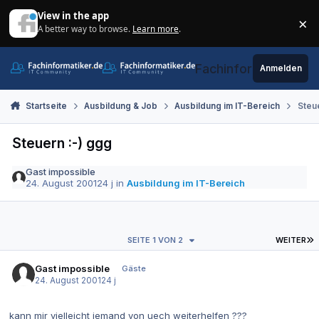
Zum Inhalt springen
View in the app
×
A better way to browse.
Learn more
.
Di
Fachinformatiker.de
Anmelden
Startseite
Ausbildung & Job
Ausbildung im IT-Bereich
Steue
Steuern :-) ggg
Gast impossible
24. August 2001
24 j
in
Ausbildung im IT-Bereich
L
SEITE 1 VON 2
WEITER
Gast impossible
Gäste
24. August 2001
24 j
kann mir vielleicht jemand von uech weiterhelfen ???