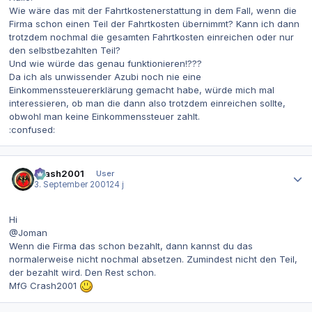
Wie wäre das mit der Fahrtkostenerstattung in dem Fall, wenn die
Firma schon einen Teil der Fahrtkosten übernimmt? Kann ich dann
trotzdem nochmal die gesamten Fahrtkosten einreichen oder nur
den selbstbezahlten Teil?
Und wie würde das genau funktionieren!???
Da ich als unwissender Azubi noch nie eine
Einkommenssteuererklärung gemacht habe, würde mich mal
interessieren, ob man die dann also trotzdem einreichen sollte,
obwohl man keine Einkommenssteuer zahlt.
:confused:
Autor-Statistiken
Crash2001
User
3. September 2001
24 j
Hi
@Joman
Wenn die Firma das schon bezahlt, dann kannst du das
normalerweise nicht nochmal absetzen. Zumindest nicht den Teil,
der bezahlt wird. Den Rest schon.
MfG Crash2001