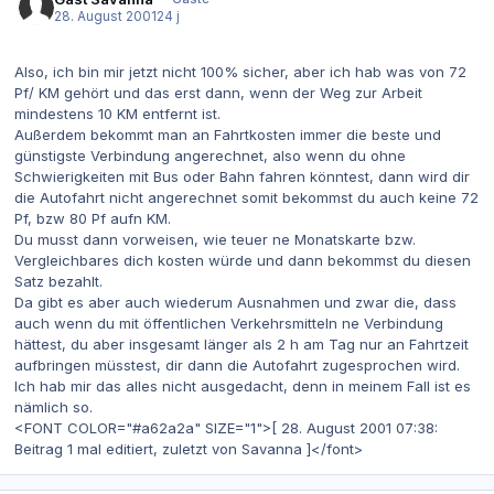
28. August 2001
24 j
Also, ich bin mir jetzt nicht 100% sicher, aber ich hab was von 72
Pf/ KM gehört und das erst dann, wenn der Weg zur Arbeit
mindestens 10 KM entfernt ist.
Außerdem bekommt man an Fahrtkosten immer die beste und
günstigste Verbindung angerechnet, also wenn du ohne
Schwierigkeiten mit Bus oder Bahn fahren könntest, dann wird dir
die Autofahrt nicht angerechnet somit bekommst du auch keine 72
Pf, bzw 80 Pf aufn KM.
Du musst dann vorweisen, wie teuer ne Monatskarte bzw.
Vergleichbares dich kosten würde und dann bekommst du diesen
Satz bezahlt.
Da gibt es aber auch wiederum Ausnahmen und zwar die, dass
auch wenn du mit öffentlichen Verkehrsmitteln ne Verbindung
hättest, du aber insgesamt länger als 2 h am Tag nur an Fahrtzeit
aufbringen müsstest, dir dann die Autofahrt zugesprochen wird.
Ich hab mir das alles nicht ausgedacht, denn in meinem Fall ist es
nämlich so.
<FONT COLOR="#a62a2a" SIZE="1">[ 28. August 2001 07:38:
Beitrag 1 mal editiert, zuletzt von Savanna ]</font>