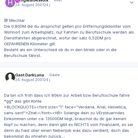
24. August 2001
24 j
@ Mechlar
Die 0.80DM die du ansprichst gelten pro Entfernungskilomter vom
Wohnort zum Arbeitsplatz, nur Fahrten zu Berufsschule werden als
Dienstfahrten abgerechnet, wofür der satz 0,52DM pro
GEFAHRENEN Kilometer gilt.
Besteht als ein Unterschied ob du in den btrieb oder in die
Berufschule fährst..
Gast DarkLuna
Gäste
24. August 2001
24 j
Da bin ich froh dass ich 80km zur Arbeit bzw Berufsschule fahre
*gg* das gibt Kohle.
<BLOCKQUOTE><font size="1" face="Verdana, Arial, Helvetica,
sans-serif">Zitat:</font><HR> Solange dein zu VErsteuerndes
Einkommen unter ca. 13500DM liegt, brauchst du dir gar keinen
Kopf zu machen, denn dann gibt es NICHTS vom Finanzamt, es sei
denn du hast über einen Nebenjob was dazu verdient, doch das
bekommst du ohnehin zurück....