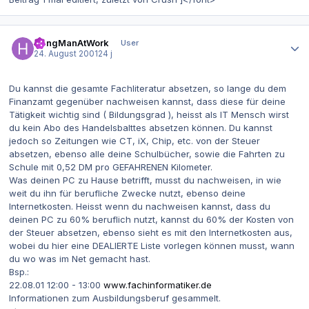
Autor-Statistiken
HangManAtWork
User
24. August 2001
24 j
Du kannst die gesamte Fachliteratur absetzen, so lange du dem
Finanzamt gegenüber nachweisen kannst, dass diese für deine
Tätigkeit wichtig sind ( Bildungsgrad ), heisst als IT Mensch wirst
du kein Abo des Handelsbalttes absetzen können. Du kannst
jedoch so Zeitungen wie CT, iX, Chip, etc. von der Steuer
absetzen, ebenso alle deine Schulbücher, sowie die Fahrten zu
Schule mit 0,52 DM pro GEFAHRENEN Kilometer.
Was deinen PC zu Hause betrifft, musst du nachweisen, in wie
weit du ihn für berufliche Zwecke nutzt, ebenso deine
Internetkosten. Heisst wenn du nachweisen kannst, dass du
deinen PC zu 60% beruflich nutzt, kannst du 60% der Kosten von
der Steuer absetzen, ebenso sieht es mit den Internetkosten aus,
wobei du hier eine DEALIERTE Liste vorlegen können musst, wann
du wo was im Net gemacht hast.
Bsp.:
22.08.01 12:00 - 13:00
www.fachinformatiker.de
Informationen zum Ausbildungsberuf gesammelt.