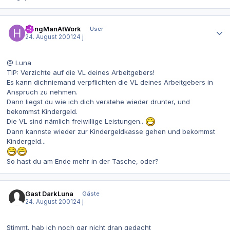
Autor-Statistiken
HangManAtWork
User
24. August 2001
24 j
@ Luna
TIP: Verzichte auf die VL deines Arbeitgebers!
Es kann dichniemand verpflichten die VL deines Arbeitgebers in
Anspruch zu nehmen.
Dann liegst du wie ich dich verstehe wieder drunter, und
bekommst Kindergeld.
Die VL sind nämlich freiwillige Leistungen..
Dann kannste wieder zur Kindergeldkasse gehen und bekommst
Kindergeld...
So hast du am Ende mehr in der Tasche, oder?
Gast DarkLuna
Gäste
24. August 2001
24 j
Stimmt, hab ich noch gar nicht dran gedacht