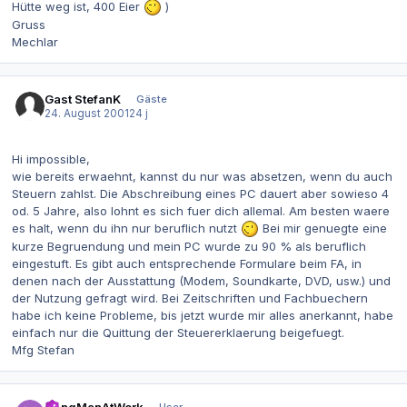
Hütte weg ist, 400 Eier
)
Gruss
Mechlar
Gast StefanK
Gäste
24. August 2001
24 j
Hi impossible,
wie bereits erwaehnt, kannst du nur was absetzen, wenn du auch
Steuern zahlst. Die Abschreibung eines PC dauert aber sowieso 4
od. 5 Jahre, also lohnt es sich fuer dich allemal. Am besten waere
es halt, wenn du ihn nur beruflich nutzt
Bei mir genuegte eine
kurze Begruendung und mein PC wurde zu 90 % als beruflich
eingestuft. Es gibt auch entsprechende Formulare beim FA, in
denen nach der Ausstattung (Modem, Soundkarte, DVD, usw.) und
der Nutzung gefragt wird. Bei Zeitschriften und Fachbuechern
habe ich keine Probleme, bis jetzt wurde mir alles anerkannt, habe
einfach nur die Quittung der Steuererklaerung beigefuegt.
Mfg Stefan
Autor-Statistiken
HangManAtWork
User