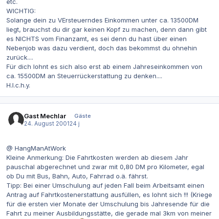
etc.
WICHTIG:
Solange dein zu VErsteuerndes Einkommen unter ca. 13500DM
liegt, brauchst du dir gar keinen Kopf zu machen, denn dann gibt
es NICHTS vom Finanzamt, es sei denn du hast über einen
Nebenjob was dazu verdient, doch das bekommst du ohnehin
zurück....
Für dich lohnt es sich also erst ab einem Jahreseinkommen von
ca. 15500DM an Steuerrückerstattung zu denken....
H.I.c.h.y.
Gast Mechlar
Gäste
24. August 2001
24 j
@ HangManAtWork
Kleine Anmerkung: Die Fahrtkosten werden ab diesem Jahr
pauschal abgerechnet und zwar mit 0,80 DM pro Kilometer, egal
ob Du mit Bus, Bahn, Auto, Fahrrad o.ä. fährst.
Tipp: Bei einer Umschulung auf jeden Fall beim Arbeitsamt einen
Antrag auf Fahrtkostenerstattung ausfüllen, es lohnt sich !!! (Kriege
für die ersten vier Monate der Umschulung bis Jahresende für die
Fahrt zu meiner Ausbildungsstätte, die gerade mal 3km von meiner