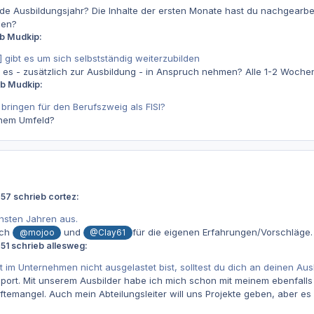
ende Ausbildungsjahr? Die Inhalte der ersten Monate hast du nachgearb
zen?
eb Mudkip:
] gibt es um sich selbstständig weiterzubilden
ll es - zusätzlich zur Ausbildung - in Anspruch nehmen? Alle 1-2 Woch
eb Mudkip:
ringen für den Berufszweig als FISI?
chem Umfeld?
57 schrieb cortez:
hsten Jahren aus.
uch
und
für die eigenen Erfahrungen/Vorschläge. 
@mojoo
@Clay61
51 schrieb allesweg:
t im Unternehmen nicht ausgelastet bist, solltest du dich an deinen Au
Support. Mit unserem Ausbilder habe ich mich schon mit meinem ebenfa
räftemangel. Auch mein Abteilungsleiter will uns Projekte geben, aber