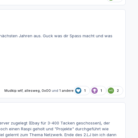
den nächsten Jahren aus. Guck was dir Spass macht und was
Mudkip.wtf
,
allesweg
,
0x00
und
1 andere
1
1
2
server zugelegt (Ebay für 3-400 Tacken geschossen), der
noch einen Raspi geholt und "Projekte" durchgeführt wie
iel gelernt zum Thema Netzwerk. Ende des 2.LJ bin ich dann