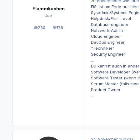
zu entscheiden wie inter
FiSi ist am Ende nur ein
Flammkuchen
Sysadmin/Systems Engin
User
Helpdesk/First-Level
Database engineer
230
176
Beiträge
Reputation
Netzwerk-Admin
Cloud Engineer
DevOps Engineer
"Techniker"
Security Engineer
....
Du kannst auch in ander
Software Developer (we
Software Tester (wenn m
Scrum Master (falls man 
Product Owner
....
24. November 2022
3 j