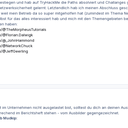
ngestiegen und hab auf TryHackMe die Paths absolviert und Challange
tzwerksicherheit gelernt. Letztendlich hab ich meinen Abschluss gescha
e weil mein Betrieb da so super mitgeholfen hat (zumindest im Thema 
lbst für das alles interessiert hab und mich mit den Themengebieten be
fen haben:
m/@TheMorpheusTutorials
/@Florian.Dalwigk
om/@_JohnHammond
om/@NetworkChuck
m/@JeffGeerling
t im Unternehmen nicht ausgelastet bist, solltest du dich an deinen Aus
sprechend im Berichtsheft stehen - vom Ausbilder gegengezeichnet.
eb Mudkip: