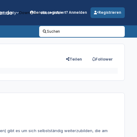
er.de
mmunity
Downloads
Jobs
Info
Bereits registriert? Anmelden
Registrieren
Suchen
Teilen
Follower
) gibt es um sich selbstständig weiterzubilden, die am