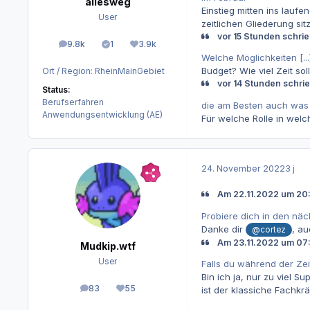
allesweg
Einstieg mitten ins lauf
User
zeitlichen Gliederung sit
vor 15 Stunden schri
9.8k
1
3.9k
Beiträge
Lösungen
Reputation
Welche Möglichkeiten [...
Budget? Wie viel Zeit so
Ort / Region:
RheinMainGebiet
vor 14 Stunden schri
Status:
Berufserfahren
die am Besten auch was b
Anwendungsentwicklung (AE)
Für welche Rolle in wel
24. November 2022
3 j
Am 22.11.2022 um 20:
Probiere dich in den näc
Danke dir
, a
@cortez
Am 23.11.2022 um 07:
Mudkip.wtf
User
Falls du während der Zei
Bin ich ja, nur zu viel 
83
55
ist der klassiche Fachk
Beiträge
Reputation