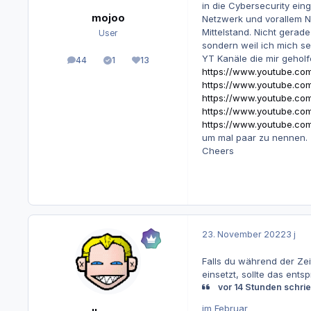
in die Cybersecurity ei
mojoo
Netzwerk und vorallem Ne
Mittelstand. Nicht gerad
User
sondern weil ich mich se
YT Kanäle die mir gehol
44
1
13
Beiträge
Lösungen
Reputation
https://www.youtube.co
https://www.youtube.com
https://www.youtube.c
https://www.youtube.c
https://www.youtube.co
um mal paar zu nennen.
Cheers
23. November 2022
3 j
Falls du während der Zei
einsetzt, sollte das ent
vor 14 Stunden schri
im Februar