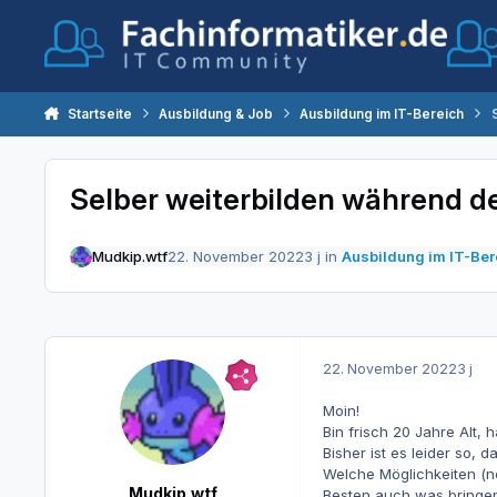
Zum Inhalt springen
Startseite
Ausbildung & Job
Ausbildung im IT-Bereich
Selber weiterbilden während d
Mudkip.wtf
22. November 2022
3 j
in
Ausbildung im IT-Ber
22. November 2022
3 j
Moin!
Bin frisch 20 Jahre Alt,
Bisher ist es leider so, d
Welche Möglichkeiten (ne
Mudkip.wtf
Besten auch was bringen 