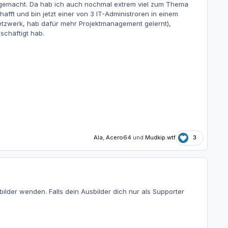
s gemacht. Da hab ich auch nochmal extrem viel zum Thema
fft und bin jetzt einer von 3 IT-Administroren in einem
Netzwerk, hab dafür mehr Projektmanagement gelernt),
schäftigt hab.
Ala
,
Acero64
und
Mudkip.wtf
3
bilder wenden. Falls dein Ausbilder dich nur als Supporter