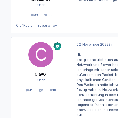
User
83
55
Beiträge
Reputation
Ort / Region:
Treasure Town
22. November 2022
3 j
Hi,
das gleiche trifft auch 
Netzwerk und Server habe
Ich bringe mir daher sel
Clay61
außerdem den Packet Tra
physikalischen Geräten.
User
Des Weiteren hatte ich 
Bezug habe zu Netzwerkte
41
1
18
Beiträge
Lösungen
Reputation
Berufserfahrung in dem 
Ich habe großes Interess
folgendes (kann jeder an
nach. Lies dich in Themen
aus.