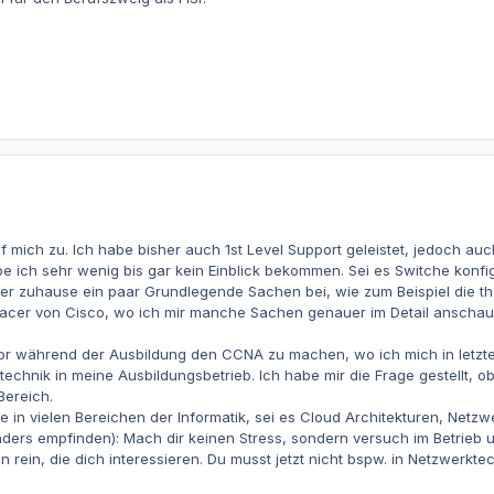
auf mich zu. Ich habe bisher auch 1st Level Support geleistet, jedoch a
 ich sehr wenig bis gar kein Einblick bekommen. Sei es Switche konfig
ber zuhause ein paar Grundlegende Sachen bei, wie zum Beispiel die th
cer von Cisco, wo ich mir manche Sachen genauer im Detail anschauen 
vor während der Ausbildung den CCNA zu machen, wo ich mich in letzte
chnik in meine Ausbildungsbetrieb. Ich habe mir die Frage gestellt, 
Bereich.
e in vielen Bereichen der Informatik, sei es Cloud Architekturen, Netzw
ders empfinden): Mach dir keinen Stress, sondern versuch im Betrieb u
 rein, die dich interessieren. Du musst jetzt nicht bspw. in Netzwerkte