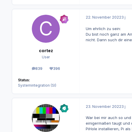
22. November 2022
3 j
Um ehrlich zu sein:
Du bist noch ganz am Anf
nicht. Dann such dir ein
cortez
User
839
396
Beiträge
Reputation
Status:
Systemintegration (SI)
23. November 2022
3 j
War bei mir auch so und 
einigermaßen taugt und d
PiHole installieren, Pi 