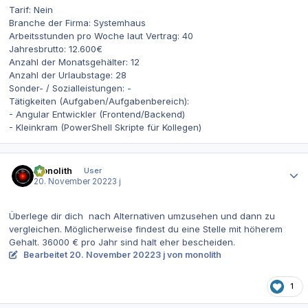
Tarif: Nein
Branche der Firma: Systemhaus
Arbeitsstunden pro Woche laut Vertrag: 40
Jahresbrutto: 12.600€
Anzahl der Monatsgehälter: 12
Anzahl der Urlaubstage: 28
Sonder- / Sozialleistungen: -
Tätigkeiten (Aufgaben/Aufgabenbereich):
- Angular Entwickler (Frontend/Backend)
- Kleinkram (PowerShell Skripte für Kollegen)
Autor-Statistiken
monolith
User
20. November 2022
3 j
Überlege dir dich nach Alternativen umzusehen und dann zu
vergleichen. Möglicherweise findest du eine Stelle mit höherem
Gehalt. 36000 € pro Jahr sind halt eher bescheiden.
Bearbeitet
20. November 2022
3 j
von monolith
1