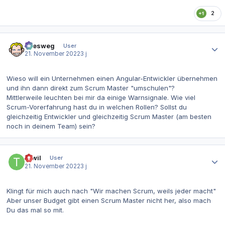
2
Autor-Statistiken
allesweg
User
21. November 2022
3 j
Wieso will ein Unternehmen einen Angular-Entwickler übernehmen
und ihn dann direkt zum Scrum Master "umschulen"?
Mittlerweile leuchten bei mir da einige Warnsignale. Wie viel
Scrum-Vorerfahrung hast du in welchen Rollen? Sollst du
gleichzeitig Entwickler und gleichzeitig Scrum Master (am besten
noch in deinem Team) sein?
Autor-Statistiken
Tiwil
User
21. November 2022
3 j
Klingt für mich auch nach "Wir machen Scrum, weils jeder macht"
Aber unser Budget gibt einen Scrum Master nicht her, also mach
Du das mal so mit.