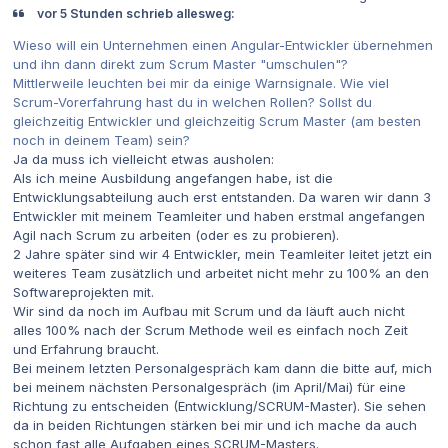
vor 5 Stunden schrieb allesweg:
Wieso will ein Unternehmen einen Angular-Entwickler übernehmen
und ihn dann direkt zum Scrum Master "umschulen"?
Mittlerweile leuchten bei mir da einige Warnsignale. Wie viel
Scrum-Vorerfahrung hast du in welchen Rollen? Sollst du
gleichzeitig Entwickler und gleichzeitig Scrum Master (am besten
noch in deinem Team) sein?
Ja da muss ich vielleicht etwas ausholen:
Als ich meine Ausbildung angefangen habe, ist die
Entwicklungsabteilung auch erst entstanden. Da waren wir dann 3
Entwickler mit meinem Teamleiter und haben erstmal angefangen
Agil nach Scrum zu arbeiten (oder es zu probieren).
2 Jahre später sind wir 4 Entwickler, mein Teamleiter leitet jetzt ein
weiteres Team zusätzlich und arbeitet nicht mehr zu 100% an den
Softwareprojekten mit.
Wir sind da noch im Aufbau mit Scrum und da läuft auch nicht
alles 100% nach der Scrum Methode weil es einfach noch Zeit
und Erfahrung braucht.
Bei meinem letzten Personalgespräch kam dann die bitte auf, mich
bei meinem nächsten Personalgespräch (im April/Mai) für eine
Richtung zu entscheiden (Entwicklung/SCRUM-Master). Sie sehen
da in beiden Richtungen stärken bei mir und ich mache da auch
schon fast alle Aufgaben eines SCRUM-Masters.