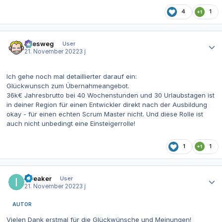
4
1
Autor-Statistiken
allesweg
User
21. November 2022
3 j
Ich gehe noch mal detaillierter darauf ein:
Glückwunsch zum Übernahmeangebot.
36k€ Jahresbrutto bei 40 Wochenstunden und 30 Urlaubstagen ist
in deiner Region für einen Entwickler direkt nach der Ausbildung
okay - für einen echten Scrum Master nicht. Und diese Rolle ist
auch nicht unbedingt eine Einsteigerrolle!
1
1
Autor-Statistiken
I3reaker
User
21. November 2022
3 j
AUTOR
Vielen Dank erstmal für die Glückwünsche und Meinungen!