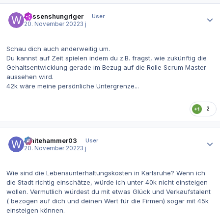
Autor-Statistiken
Wissenshungriger
User
20. November 2022
3 j
Schau dich auch anderweitig um.
Du kannst auf Zeit spielen indem du z.B. fragst, wie zukünftig die
Gehaltsentwicklung gerade im Bezug auf die Rolle Scrum Master
aussehen wird.
42k wäre meine persönliche Untergrenze...
2
Autor-Statistiken
Whitehammer03
User
20. November 2022
3 j
Wie sind die Lebensunterhaltungskosten in Karlsruhe? Wenn ich
die Stadt richtig einschätze, würde ich unter 40k nicht einsteigen
wollen. Vermutlich würdest du mit etwas Glück und Verkaufstalent
( bezogen auf dich und deinen Wert für die Firmen) sogar mit 45k
einsteigen können.