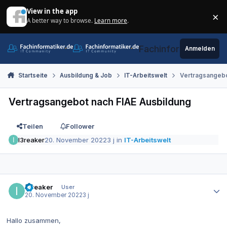
Zum Inhalt springen
View in the app
×
A better way to browse.
Learn more
.
Di
Fachinformatiker.de
Anmelden
Startseite
Ausbildung & Job
IT-Arbeitswelt
Vertragsangebo
Vertragsangebot nach FIAE Ausbildung
Teilen
Follower
I3reaker
20. November 2022
3 j
in
IT-Arbeitswelt
Autor-Statistiken
I3reaker
User
20. November 2022
3 j
Hallo zusammen,