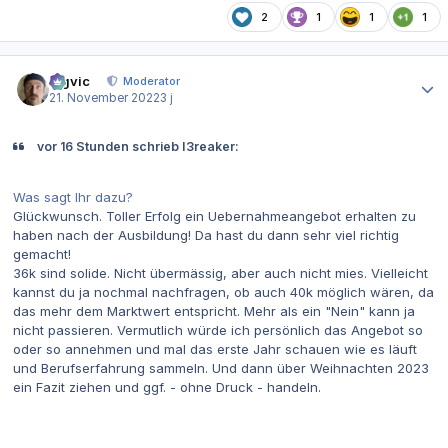
2
1
1
1
Autor-Statistiken
bigvic
Moderator
21. November 2022
3 j
vor 16 Stunden schrieb I3reaker:
Was sagt Ihr dazu?
Glückwunsch. Toller Erfolg ein Uebernahmeangebot erhalten zu
haben nach der Ausbildung! Da hast du dann sehr viel richtig
gemacht!
36k sind solide. Nicht übermässig, aber auch nicht mies. Vielleicht
kannst du ja nochmal nachfragen, ob auch 40k möglich wären, da
das mehr dem Marktwert entspricht. Mehr als ein "Nein" kann ja
nicht passieren. Vermutlich würde ich persönlich das Angebot so
oder so annehmen und mal das erste Jahr schauen wie es läuft
und Berufserfahrung sammeln. Und dann über Weihnachten 2023
ein Fazit ziehen und ggf. - ohne Druck - handeln.